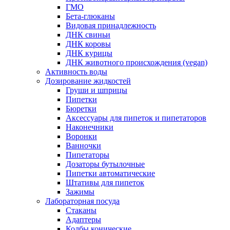
ГМО
Бета-глюканы
Видовая принадлежность
ДНК свиньи
ДНК коровы
ДНК курицы
ДНК животного происхождения (vegan)
Активность воды
Дозирование жидкостей
Груши и шприцы
Пипетки
Бюретки
Аксессуары для пипеток и пипетаторов
Наконечники
Воронки
Ванночки
Пипетаторы
Дозаторы бутылочные
Пипетки автоматические
Штативы для пипеток
Зажимы
Лабораторная посуда
Стаканы
Адаптеры
Колбы конические