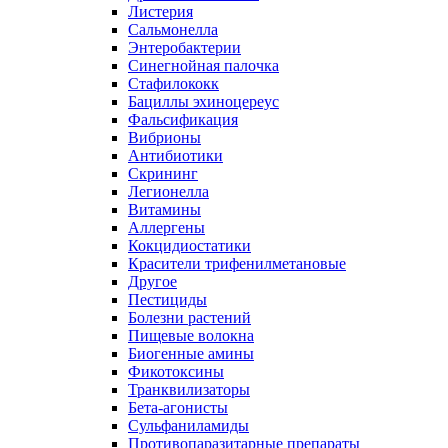
Листерия
Сальмонелла
Энтеробактерии
Синегнойная палочка
Стафилококк
Бациллы эхиноцереус
Фальсификация
Вибрионы
Антибиотики
Скрининг
Легионелла
Витамины
Аллергены
Кокцидиостатики
Красители трифенилметановые
Другое
Пестициды
Болезни растений
Пищевые волокна
Биогенные амины
Фикотоксины
Транквилизаторы
Бета-агонисты
Сульфаниламиды
Противопаразитарные препараты