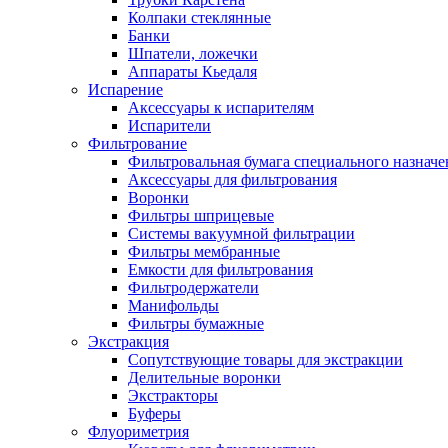
Колпаки стеклянные
Банки
Шпатели, ложечки
Аппараты Кьедаля
Испарение
Аксессуары к испарителям
Испарители
Фильтрование
Фильтровальная бумага специального назначе
Аксессуары для фильтрования
Воронки
Фильтры шприцевые
Системы вакуумной фильтрации
Фильтры мембранные
Емкости для фильтрования
Фильтродержатели
Манифольды
Фильтры бумажные
Экстракция
Сопутствующие товары для экстракции
Делительные воронки
Экстракторы
Буферы
Флуориметрия