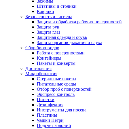
Зажимы
Штативы и столики
Коврики
Безопасность и гигиена
Защита и обработка рабочих поверхностей
Защита рук
Защита глаз
Защитная одежда и обувь
Защита органов дыхания и слуха
Сбор биоотходов
Работа с поверхностями
Контейнеры
Пакеты и конверты
Дистилляция
Микробиология
Стерильные пакеты
Питательные среды
Отбор проб с поверхностей
Экспресс-контроль
Пипетки
Дезинфекция
Инструменты для посева
Пластины
Чашки Петри
Подсчет колоний