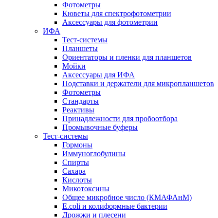
Фотометры
Кюветы для спектрофотометрии
Аксессуары для фотометрии
ИФА
Тест-системы
Планшеты
Ориентаторы и пленки для планшетов
Мойки
Аксессуары для ИФА
Подставки и держатели для микропланшетов
Фотометры
Стандарты
Реактивы
Принадлежности для пробоотбора
Промывочные буферы
Тест-системы
Гормоны
Иммуноглобулины
Спирты
Сахара
Кислоты
Микотоксины
Общее микробное число (КМАФАнМ)
E.coli и колиформные бактерии
Дрожжи и плесени