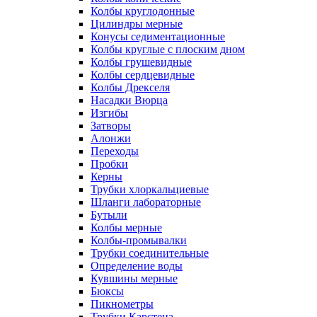
Колбы круглодонные
Цилиндры мерные
Конусы седиментационные
Колбы круглые с плоским дном
Колбы грушевидные
Колбы сердцевидные
Колбы Дрекселя
Насадки Вюрца
Изгибы
Затворы
Алонжи
Переходы
Пробки
Керны
Трубки хлоркальциевые
Шланги лабораторные
Бутыли
Колбы мерные
Колбы-промывалки
Трубки соединительные
Определение воды
Кувшины мерные
Бюксы
Пикнометры
Трубки Карстена