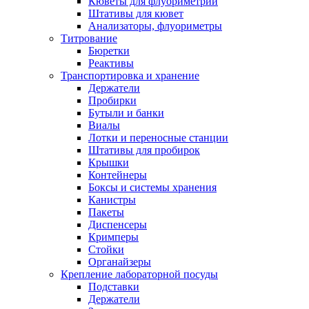
Кюветы для флуориметрии
Штативы для кювет
Анализаторы, флуориметры
Титрование
Бюретки
Реактивы
Транспортировка и хранение
Держатели
Пробирки
Бутыли и банки
Виалы
Лотки и переносные станции
Штативы для пробирок
Крышки
Контейнеры
Боксы и системы хранения
Канистры
Пакеты
Диспенсеры
Кримперы
Стойки
Органайзеры
Крепление лабораторной посуды
Подставки
Держатели