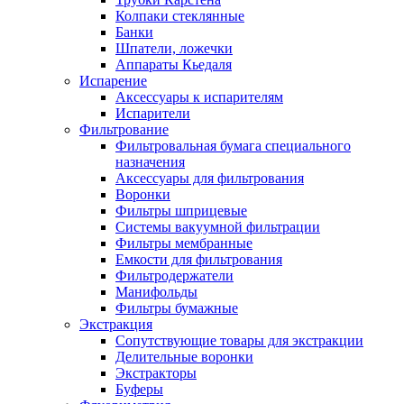
Колпаки стеклянные
Банки
Шпатели, ложечки
Аппараты Кьедаля
Испарение
Аксессуары к испарителям
Испарители
Фильтрование
Фильтровальная бумага специального
назначения
Аксессуары для фильтрования
Воронки
Фильтры шприцевые
Системы вакуумной фильтрации
Фильтры мембранные
Емкости для фильтрования
Фильтродержатели
Манифольды
Фильтры бумажные
Экстракция
Сопутствующие товары для экстракции
Делительные воронки
Экстракторы
Буферы