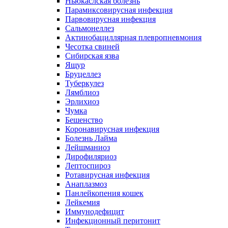
Ньюкаслская болезнь
Парамиксовирусная инфекция
Парвовирусная инфекция
Сальмонеллез
Актинобациллярная плевропневмония
Чесотка свиней
Сибирская язва
Ящур
Бруцеллез
Туберкулез
Лямблиоз
Эрлихиоз
Чумка
Бешенство
Коронавирусная инфекция
Болезнь Лайма
Лейшманиоз
Дирофиляриоз
Лептоспироз
Ротавирусная инфекция
Анаплазмоз
Панлейкопения кошек
Лейкемия
Иммунодефицит
Инфекционный перитонит