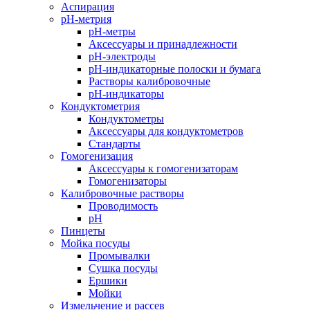
Аспирация
pH-метрия
pH-метры
Аксессуары и принадлежности
pH-электроды
pH-индикаторные полоски и бумага
Растворы калибровочные
pH-индикаторы
Кондуктометрия
Кондуктометры
Аксессуары для кондуктометров
Стандарты
Гомогенизация
Аксессуары к гомогенизаторам
Гомогенизаторы
Калибровочные растворы
Проводимость
pH
Пинцеты
Мойка посуды
Промывалки
Сушка посуды
Ершики
Мойки
Измельчение и рассев