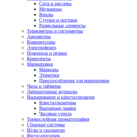
Сита и рассевы
Мельницы
Виалы
Ступки и пестики
Размольные элементы
Термометры и гигрометры
Ареометры
Компрессоры
Электрофорез
Ножницы и резаки
Комплекты
Маркировка
Маркеры
Этикетки
Приспособления для маркировки
Часы и таймеры
Лабораторные журналы
Выпаривание и кристаллизация
Кристаллизаторы
Выпарные чашки
Часовые стекла
Тонкослойная хроматография
Сборные системы
Иглы и скальпели
Фитосанитария