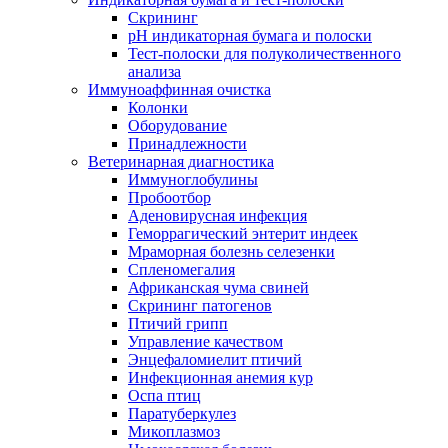
Скрининг
pH индикаторная бумага и полоски
Тест-полоски для полуколичественного
анализа
Иммуноаффинная очистка
Колонки
Оборудование
Принадлежности
Ветеринарная диагностика
Иммуноглобулины
Пробоотбор
Аденовирусная инфекция
Геморрагический энтерит индеек
Мраморная болезнь селезенки
Спленомегалия
Африканская чума свиней
Скрининг патогенов
Птичий грипп
Управление качеством
Энцефаломиелит птичий
Инфекционная анемия кур
Оспа птиц
Паратуберкулез
Микоплазмоз