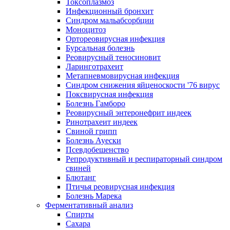
Токсоплазмоз
Инфекционный бронхит
Синдром мальабсорбции
Моноцитоз
Ортореовирусная инфекция
Бурсальная болезнь
Реовирусный теносиновит
Ларинготрахеит
Метапневмовирусная инфекция
Синдром снижения яйценоскости '76 вирус
Поксвирусная инфекция
Болезнь Гамборо
Реовирусный энтеронефрит индеек
Ринотрахеит индеек
Свиной грипп
Болезнь Ауески
Псевдобешенство
Репродуктивный и респираторный синдром
свиней
Блютанг
Птичья реовирусная инфекция
Болезнь Марека
Ферментативный анализ
Спирты
Сахара