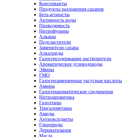
Консерванты
Продукты разложения сахаров
Бета-агонисты
Активность воды
Проводимость
Нитрофураны
Алканы
Подсластители
Заменители сахара
Алкалоиды
Галогенсодержащие растворители
Ароматические углеводороды
Эфиры
ГМО
Галогензамещенные уксусные кислоты
Амины
Галогенароматические соединения
Нитроароматика
Галоэтаны
Тригалометаны
Амиды
Антиоксиданты
Глицериды
Дериватизация
Масла