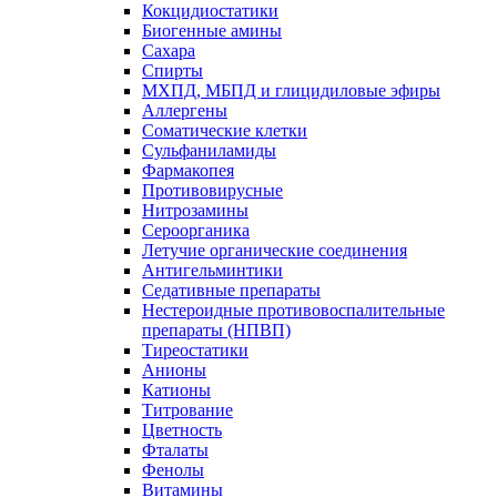
Кокцидиостатики
Биогенные амины
Сахара
Спирты
МХПД, МБПД и глицидиловые эфиры
Аллергены
Соматические клетки
Сульфаниламиды
Фармакопея
Противовирусные
Нитрозамины
Сероорганика
Летучие органические соединения
Антигельминтики
Седативные препараты
Нестероидные противовоспалительные
препараты (НПВП)
Тиреостатики
Анионы
Катионы
Титрование
Цветность
Фталаты
Фенолы
Витамины