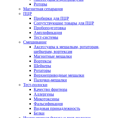
Роторы
Магнитная сепарация
ПЦР
Пробирки для ПЦР
Сопутствующие товары для ПЦР
Пробоподготовка
Амплификация
Тест-системы
Смешивание
Аксессуары к мешалкам, ротаторам,
шейкерам, вортексам
Магнитные мешалки
Вортексы
Шейкеры
Ротаторы
Верхнеприводные мешалки
Палочки-мешалки
Тест-полоски
Качество фритюра
Аллергены
Микотоксины
Фальсификация
Видовая принадлежность
Белки
Индикаторная бумага и тест-полоски