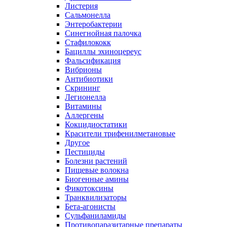
Листерия
Сальмонелла
Энтеробактерии
Синегнойная палочка
Стафилококк
Бациллы эхиноцереус
Фальсификация
Вибрионы
Антибиотики
Скрининг
Легионелла
Витамины
Аллергены
Кокцидиостатики
Красители трифенилметановые
Другое
Пестициды
Болезни растений
Пищевые волокна
Биогенные амины
Фикотоксины
Транквилизаторы
Бета-агонисты
Сульфаниламиды
Противопаразитарные препараты