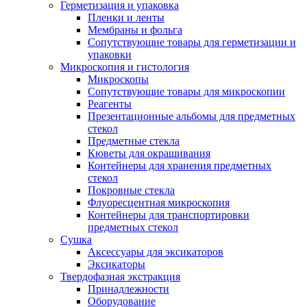
Герметизация и упаковка
Пленки и ленты
Мембраны и фольга
Сопутствующие товары для герметизации и
упаковки
Микроскопия и гистология
Микроскопы
Сопутствующие товары для микроскопии
Реагенты
Презентационные альбомы для предметных
стекол
Предметные стекла
Кюветы для окрашивания
Контейнеры для хранения предметных
стекол
Покровные стекла
Флуоресцентная микроскопия
Контейнеры для транспортировки
предметных стекол
Сушка
Аксессуары для эксикаторов
Эксикаторы
Твердофазная экстракция
Принадлежности
Оборудование