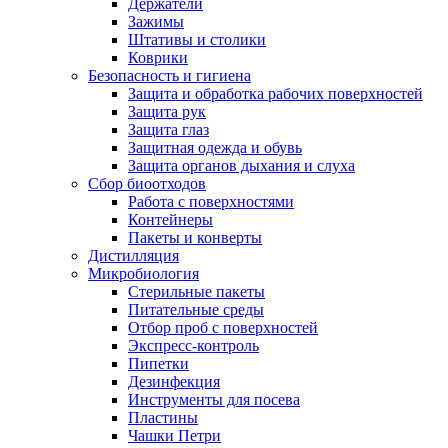
Держатели
Зажимы
Штативы и столики
Коврики
Безопасность и гигиена
Защита и обработка рабочих поверхностей
Защита рук
Защита глаз
Защитная одежда и обувь
Защита органов дыхания и слуха
Сбор биоотходов
Работа с поверхностями
Контейнеры
Пакеты и конверты
Дистилляция
Микробиология
Стерильные пакеты
Питательные среды
Отбор проб с поверхностей
Экспресс-контроль
Пипетки
Дезинфекция
Инструменты для посева
Пластины
Чашки Петри