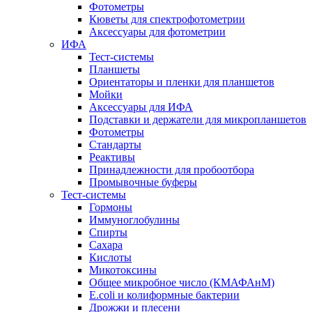
Фотометры
Кюветы для спектрофотометрии
Аксессуары для фотометрии
ИФА
Тест-системы
Планшеты
Ориентаторы и пленки для планшетов
Мойки
Аксессуары для ИФА
Подставки и держатели для микропланшетов
Фотометры
Стандарты
Реактивы
Принадлежности для пробоотбора
Промывочные буферы
Тест-системы
Гормоны
Иммуноглобулины
Спирты
Сахара
Кислоты
Микотоксины
Общее микробное число (КМАФАнМ)
E.coli и колиформные бактерии
Дрожжи и плесени