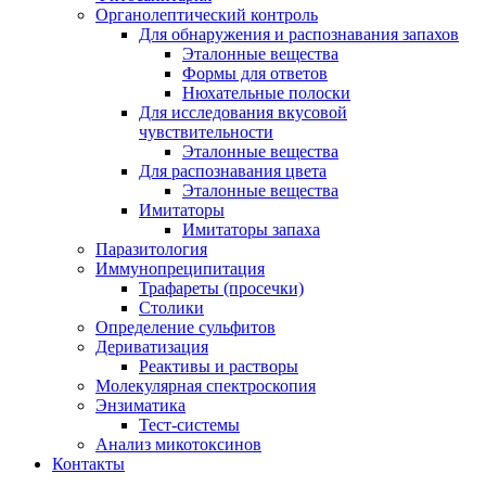
Органолептический контроль
Для обнаружения и распознавания запахов
Эталонные вещества
Формы для ответов
Нюхательные полоски
Для исследования вкусовой
чувствительности
Эталонные вещества
Для распознавания цвета
Эталонные вещества
Имитаторы
Имитаторы запаха
Паразитология
Иммунопреципитация
Трафареты (просечки)
Столики
Определение сульфитов
Дериватизация
Реактивы и растворы
Молекулярная спектроскопия
Энзиматика
Тест-системы
Анализ микотоксинов
Контакты