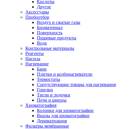
Кислоты
Другое
Аксессуары
Пробоотбор
Воздух и сжатые газы
Биоматериал
Поверхность
Пищевые продукты
Вода
Контрольные материалы
Реагенты
Насосы
Нагревание
Бани
Плитки и колбонагреватели
Термостаты
Сопутствующие товары для нагревания
Горелки
Тигли и лодочки
Печи и щипцы
Хроматография
Колонки для хроматографии
Виалы для хроматографии
Дериватизация
Фильтры мембранные