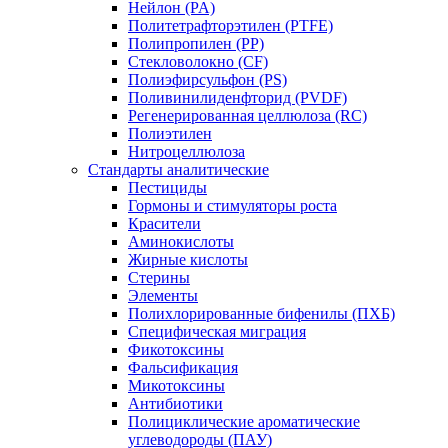
Нейлон (PA)
Политетрафторэтилен (PTFE)
Полипропилен (PP)
Стекловолокно (CF)
Полиэфирсульфон (PS)
Поливинилиденфторид (PVDF)
Регенерированная целлюлоза (RC)
Полиэтилен
Нитроцеллюлоза
Стандарты аналитические
Пестициды
Гормоны и стимуляторы роста
Красители
Аминокислоты
Жирные кислоты
Стерины
Элементы
Полихлорированные бифенилы (ПХБ)
Специфическая миграция
Фикотоксины
Фальсификация
Микотоксины
Антибиотики
Полициклические ароматические
углеводороды (ПАУ)