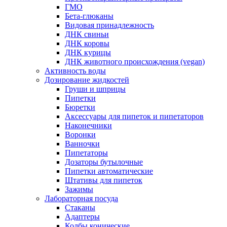
ГМО
Бета-глюканы
Видовая принадлежность
ДНК свиньи
ДНК коровы
ДНК курицы
ДНК животного происхождения (vegan)
Активность воды
Дозирование жидкостей
Груши и шприцы
Пипетки
Бюретки
Аксессуары для пипеток и пипетаторов
Наконечники
Воронки
Ванночки
Пипетаторы
Дозаторы бутылочные
Пипетки автоматические
Штативы для пипеток
Зажимы
Лабораторная посуда
Стаканы
Адаптеры
Колбы конические