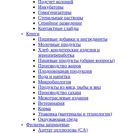
Подсчет колоний
Инкубаторы
Гомогенизаторы
Стерильные растворы
Серийное разведение
Контактные слайды
Книги
Пищевые добавки и ингредиенты
Молочные продукты
Хлеб, кондитерские изделия и
зернопереработка
Пищевые продукты (общие вопросы)
Производство жиров
Плодоовощная продукция
Вода и напитки
Микробиология
Продукты из мяса, рыбы и яиц
Производство сахара
Межотраслевые издания
Ветеринария
Корма
Упаковка (материалы и технологии)
Окружающая среда
Фильтры шприцевые
Ацетат целлюлозы (CA)