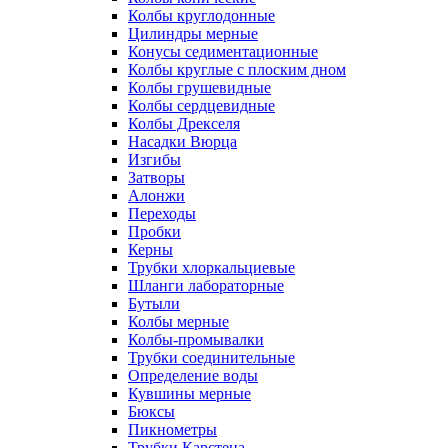
Колбы круглодонные
Цилиндры мерные
Конусы седиментационные
Колбы круглые с плоским дном
Колбы грушевидные
Колбы сердцевидные
Колбы Дрекселя
Насадки Вюрца
Изгибы
Затворы
Алонжи
Переходы
Пробки
Керны
Трубки хлоркальциевые
Шланги лабораторные
Бутыли
Колбы мерные
Колбы-промывалки
Трубки соединительные
Определение воды
Кувшины мерные
Бюксы
Пикнометры
Трубки Карстена