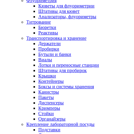
Флуориметрия
Кюветы для флуориметрии
Штативы для кювет
Анализаторы, флуориметры
Титрование
Бюретки
Реактивы
Транспортировка и хранение
Держатели
Пробирки
Бутыли и банки
Виалы
Лотки и переносные станции
Штативы для пробирок
Крышки
Контейнеры
Боксы и системы хранения
Канистры
Пакеты
Диспенсеры
Кримперы
Стойки
Органайзеры
Крепление лабораторной посуды
Подставки