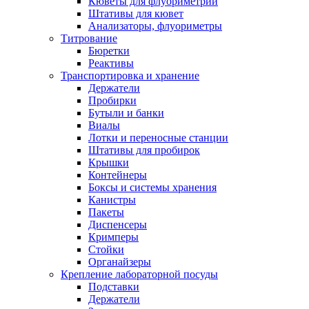
Кюветы для флуориметрии
Штативы для кювет
Анализаторы, флуориметры
Титрование
Бюретки
Реактивы
Транспортировка и хранение
Держатели
Пробирки
Бутыли и банки
Виалы
Лотки и переносные станции
Штативы для пробирок
Крышки
Контейнеры
Боксы и системы хранения
Канистры
Пакеты
Диспенсеры
Кримперы
Стойки
Органайзеры
Крепление лабораторной посуды
Подставки
Держатели