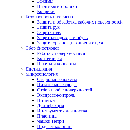
Зажимы
Штативы и столики
Коврики
Безопасность и гигиена
Защита и обработка рабочих поверхностей
Защита рук
Защита глаз
Защитная одежда и обувь
Защита органов дыхания и слуха
Сбор биоотходов
Работа с поверхностями
Контейнеры
Пакеты и конверты
Дистилляция
Микробиология
Стерильные пакеты
Питательные среды
Отбор проб с поверхностей
Экспресс-контроль
Пипетки
Дезинфекция
Инструменты для посева
Пластины
Чашки Петри
Подсчет колоний