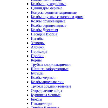
Колбы круглодонные
Цилиндры мерные
Конусы седиментационные
Колбы круглые с плоским дном
Колбы грушевидные
Колбы сердцевидные
Колбы Дрекселя
Насадки Вюрца
Изгибы
Затворы
Алонжи
Переходы
Пробки
Керны
Трубки хлоркальциевые
Шланги лабораторные
Бутыли
Колбы мерные
Колбы-промывалки
Трубки соединительные
Определение воды
Кувшины мерные
Бюксы
Пикнометры
Трубки Карстена