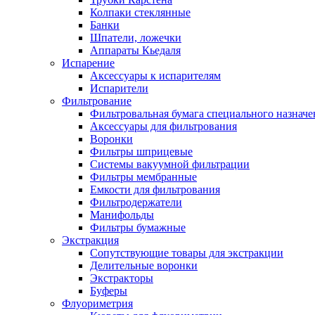
Колпаки стеклянные
Банки
Шпатели, ложечки
Аппараты Кьедаля
Испарение
Аксессуары к испарителям
Испарители
Фильтрование
Фильтровальная бумага специального назначе
Аксессуары для фильтрования
Воронки
Фильтры шприцевые
Системы вакуумной фильтрации
Фильтры мембранные
Емкости для фильтрования
Фильтродержатели
Манифольды
Фильтры бумажные
Экстракция
Сопутствующие товары для экстракции
Делительные воронки
Экстракторы
Буферы
Флуориметрия