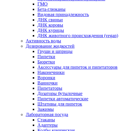
ГМО
Бета-глюканы
Видовая принадлежность
ДНК свиньи
ДНК коровы
ДНК курицы
ДНК животного происхождения (vegan)
Активность воды
Дозирование жидкостей
Груши и шприцы
Пипетки
Бюретки
Аксессуары для пипеток и пипетаторов
Наконечники
Воронки
Ванночки
Пипетаторы
Дозаторы бутылочные
Пипетки автоматические
Штативы для пипеток
Зажимы
Лабораторная посуда
Стаканы
Адаптеры
Колбы конические