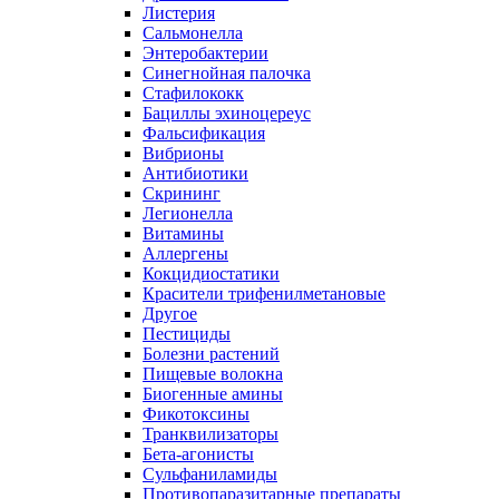
Листерия
Сальмонелла
Энтеробактерии
Синегнойная палочка
Стафилококк
Бациллы эхиноцереус
Фальсификация
Вибрионы
Антибиотики
Скрининг
Легионелла
Витамины
Аллергены
Кокцидиостатики
Красители трифенилметановые
Другое
Пестициды
Болезни растений
Пищевые волокна
Биогенные амины
Фикотоксины
Транквилизаторы
Бета-агонисты
Сульфаниламиды
Противопаразитарные препараты