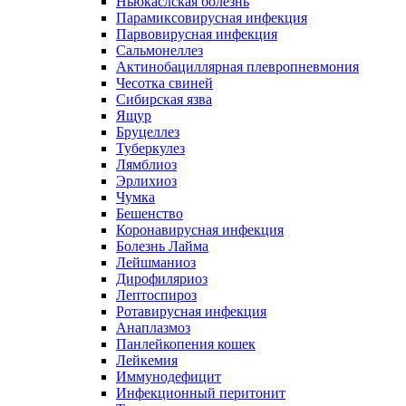
Ньюкаслская болезнь
Парамиксовирусная инфекция
Парвовирусная инфекция
Сальмонеллез
Актинобациллярная плевропневмония
Чесотка свиней
Сибирская язва
Ящур
Бруцеллез
Туберкулез
Лямблиоз
Эрлихиоз
Чумка
Бешенство
Коронавирусная инфекция
Болезнь Лайма
Лейшманиоз
Дирофиляриоз
Лептоспироз
Ротавирусная инфекция
Анаплазмоз
Панлейкопения кошек
Лейкемия
Иммунодефицит
Инфекционный перитонит