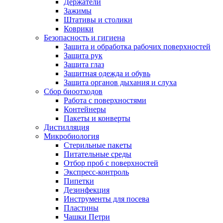
Держатели
Зажимы
Штативы и столики
Коврики
Безопасность и гигиена
Защита и обработка рабочих поверхностей
Защита рук
Защита глаз
Защитная одежда и обувь
Защита органов дыхания и слуха
Сбор биоотходов
Работа с поверхностями
Контейнеры
Пакеты и конверты
Дистилляция
Микробиология
Стерильные пакеты
Питательные среды
Отбор проб с поверхностей
Экспресс-контроль
Пипетки
Дезинфекция
Инструменты для посева
Пластины
Чашки Петри