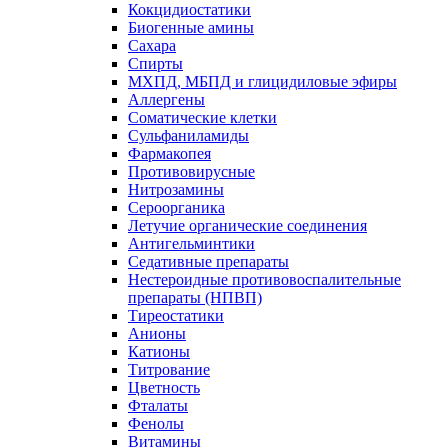
Кокцидиостатики
Биогенные амины
Сахара
Спирты
МХПД, МБПД и глицидиловые эфиры
Аллергены
Соматические клетки
Сульфаниламиды
Фармакопея
Противовирусные
Нитрозамины
Сероорганика
Летучие органические соединения
Антигельминтики
Седативные препараты
Нестероидные противовоспалительные
препараты (НПВП)
Тиреостатики
Анионы
Катионы
Титрование
Цветность
Фталаты
Фенолы
Витамины