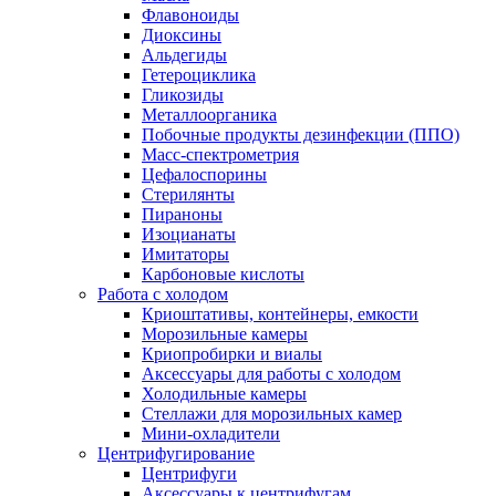
Флавоноиды
Диоксины
Альдегиды
Гетероциклика
Гликозиды
Металлоорганика
Побочные продукты дезинфекции (ППО)
Масс-спектрометрия
Цефалоспорины
Стерилянты
Пираноны
Изоцианаты
Имитаторы
Карбоновые кислоты
Работа с холодом
Криоштативы, контейнеры, емкости
Морозильные камеры
Криопробирки и виалы
Аксессуары для работы с холодом
Холодильные камеры
Стеллажи для морозильных камер
Мини-охладители
Центрифугирование
Центрифуги
Аксессуары к центрифугам