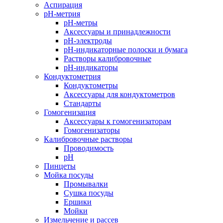
Аспирация
pH-метрия
pH-метры
Аксессуары и принадлежности
pH-электроды
pH-индикаторные полоски и бумага
Растворы калибровочные
pH-индикаторы
Кондуктометрия
Кондуктометры
Аксессуары для кондуктометров
Стандарты
Гомогенизация
Аксессуары к гомогенизаторам
Гомогенизаторы
Калибровочные растворы
Проводимость
pH
Пинцеты
Мойка посуды
Промывалки
Сушка посуды
Ершики
Мойки
Измельчение и рассев