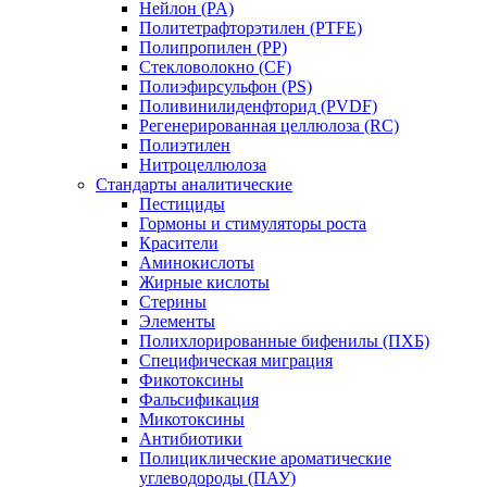
Нейлон (PA)
Политетрафторэтилен (PTFE)
Полипропилен (PP)
Стекловолокно (CF)
Полиэфирсульфон (PS)
Поливинилиденфторид (PVDF)
Регенерированная целлюлоза (RC)
Полиэтилен
Нитроцеллюлоза
Стандарты аналитические
Пестициды
Гормоны и стимуляторы роста
Красители
Аминокислоты
Жирные кислоты
Стерины
Элементы
Полихлорированные бифенилы (ПХБ)
Специфическая миграция
Фикотоксины
Фальсификация
Микотоксины
Антибиотики
Полициклические ароматические
углеводороды (ПАУ)