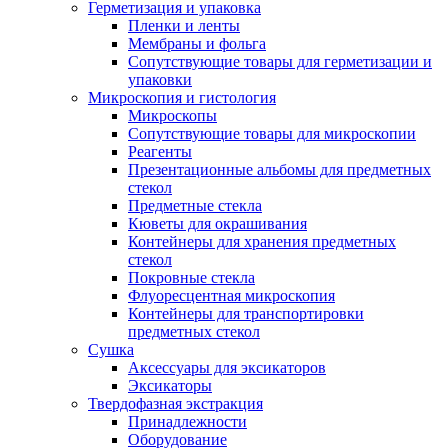
Герметизация и упаковка
Пленки и ленты
Мембраны и фольга
Сопутствующие товары для герметизации и
упаковки
Микроскопия и гистология
Микроскопы
Сопутствующие товары для микроскопии
Реагенты
Презентационные альбомы для предметных
стекол
Предметные стекла
Кюветы для окрашивания
Контейнеры для хранения предметных
стекол
Покровные стекла
Флуоресцентная микроскопия
Контейнеры для транспортировки
предметных стекол
Сушка
Аксессуары для эксикаторов
Эксикаторы
Твердофазная экстракция
Принадлежности
Оборудование