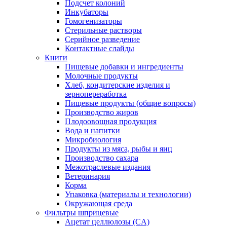
Подсчет колоний
Инкубаторы
Гомогенизаторы
Стерильные растворы
Серийное разведение
Контактные слайды
Книги
Пищевые добавки и ингредиенты
Молочные продукты
Хлеб, кондитерские изделия и
зернопереработка
Пищевые продукты (общие вопросы)
Производство жиров
Плодоовощная продукция
Вода и напитки
Микробиология
Продукты из мяса, рыбы и яиц
Производство сахара
Межотраслевые издания
Ветеринария
Корма
Упаковка (материалы и технологии)
Окружающая среда
Фильтры шприцевые
Ацетат целлюлозы (CA)