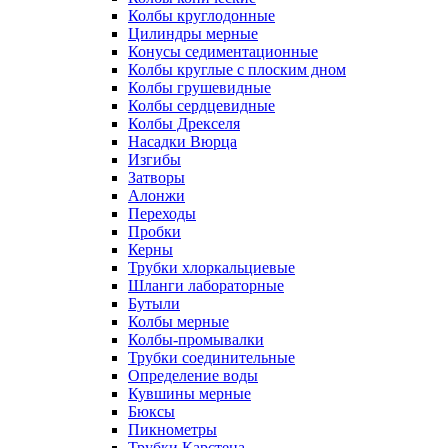
Колбы круглодонные
Цилиндры мерные
Конусы седиментационные
Колбы круглые с плоским дном
Колбы грушевидные
Колбы сердцевидные
Колбы Дрекселя
Насадки Вюрца
Изгибы
Затворы
Алонжи
Переходы
Пробки
Керны
Трубки хлоркальциевые
Шланги лабораторные
Бутыли
Колбы мерные
Колбы-промывалки
Трубки соединительные
Определение воды
Кувшины мерные
Бюксы
Пикнометры
Трубки Карстена