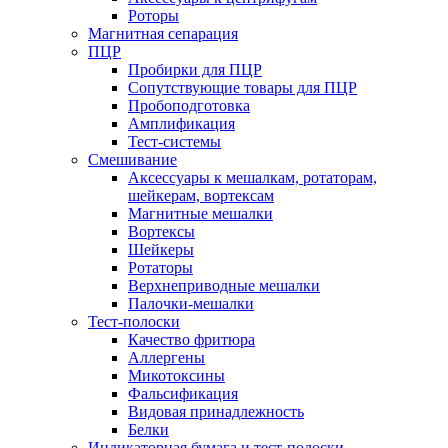
Роторы
Магнитная сепарация
ПЦР
Пробирки для ПЦР
Сопутствующие товары для ПЦР
Пробоподготовка
Амплификация
Тест-системы
Смешивание
Аксессуары к мешалкам, ротаторам,
шейкерам, вортексам
Магнитные мешалки
Вортексы
Шейкеры
Ротаторы
Верхнеприводные мешалки
Палочки-мешалки
Тест-полоски
Качество фритюра
Аллергены
Микотоксины
Фальсификация
Видовая принадлежность
Белки
Индикаторная бумага и тест-полоски