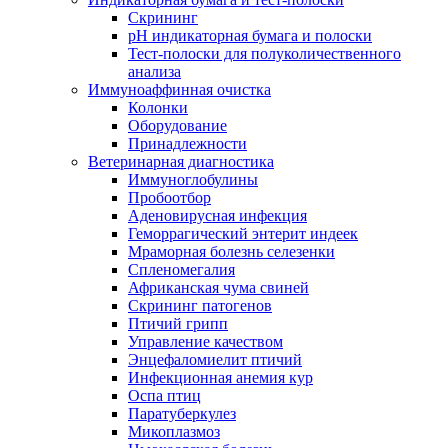
Скрининг
pH индикаторная бумага и полоски
Тест-полоски для полуколичественного
анализа
Иммуноаффинная очистка
Колонки
Оборудование
Принадлежности
Ветеринарная диагностика
Иммуноглобулины
Пробоотбор
Аденовирусная инфекция
Геморрагический энтерит индеек
Мраморная болезнь селезенки
Спленомегалия
Африканская чума свиней
Скрининг патогенов
Птичий грипп
Управление качеством
Энцефаломиелит птичий
Инфекционная анемия кур
Оспа птиц
Паратуберкулез
Микоплазмоз