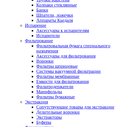
Колпаки стеклянные
Банки
Шпатели, ложечки
Аппараты Кьедаля
Испарение
Аксессуары к испарителям
Испарители
Фильтрование
Фильтровальная бумага специального
назначения
Аксессуары для фильтрования
Воронки
Фильтры шприцевые
Системы вакуумной фильтрации
Фильтры мембранные
Емкости для фильтрования
Фильтродержатели
Манифольды
Фильтры бумажные
Экстракция
Сопутствующие товары для экстракции
Делительные воронки
Экстракторы
Буферы