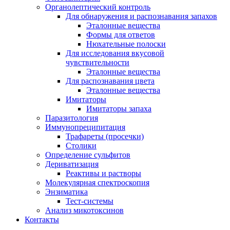
Органолептический контроль
Для обнаружения и распознавания запахов
Эталонные вещества
Формы для ответов
Нюхательные полоски
Для исследования вкусовой
чувствительности
Эталонные вещества
Для распознавания цвета
Эталонные вещества
Имитаторы
Имитаторы запаха
Паразитология
Иммунопреципитация
Трафареты (просечки)
Столики
Определение сульфитов
Дериватизация
Реактивы и растворы
Молекулярная спектроскопия
Энзиматика
Тест-системы
Анализ микотоксинов
Контакты