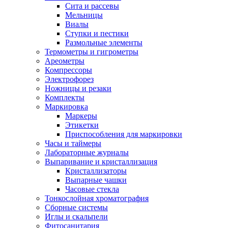
Сита и рассевы
Мельницы
Виалы
Ступки и пестики
Размольные элементы
Термометры и гигрометры
Ареометры
Компрессоры
Электрофорез
Ножницы и резаки
Комплекты
Маркировка
Маркеры
Этикетки
Приспособления для маркировки
Часы и таймеры
Лабораторные журналы
Выпаривание и кристаллизация
Кристаллизаторы
Выпарные чашки
Часовые стекла
Тонкослойная хроматография
Сборные системы
Иглы и скальпели
Фитосанитария