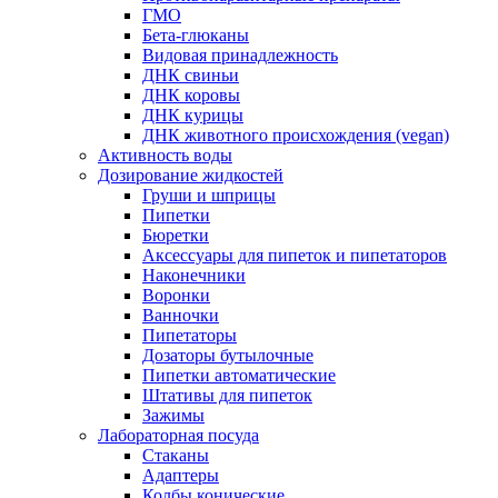
ГМО
Бета-глюканы
Видовая принадлежность
ДНК свиньи
ДНК коровы
ДНК курицы
ДНК животного происхождения (vegan)
Активность воды
Дозирование жидкостей
Груши и шприцы
Пипетки
Бюретки
Аксессуары для пипеток и пипетаторов
Наконечники
Воронки
Ванночки
Пипетаторы
Дозаторы бутылочные
Пипетки автоматические
Штативы для пипеток
Зажимы
Лабораторная посуда
Стаканы
Адаптеры
Колбы конические