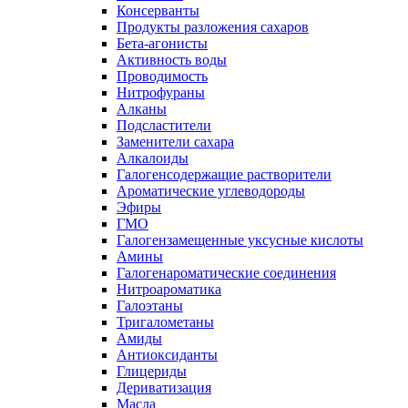
Консерванты
Продукты разложения сахаров
Бета-агонисты
Активность воды
Проводимость
Нитрофураны
Алканы
Подсластители
Заменители сахара
Алкалоиды
Галогенсодержащие растворители
Ароматические углеводороды
Эфиры
ГМО
Галогензамещенные уксусные кислоты
Амины
Галогенароматические соединения
Нитроароматика
Галоэтаны
Тригалометаны
Амиды
Антиоксиданты
Глицериды
Дериватизация
Масла