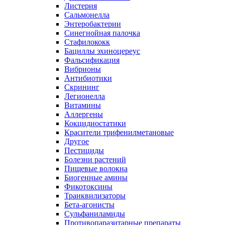
Листерия
Сальмонелла
Энтеробактерии
Синегнойная палочка
Стафилококк
Бациллы эхиноцереус
Фальсификация
Вибрионы
Антибиотики
Скрининг
Легионелла
Витамины
Аллергены
Кокцидиостатики
Красители трифенилметановые
Другое
Пестициды
Болезни растений
Пищевые волокна
Биогенные амины
Фикотоксины
Транквилизаторы
Бета-агонисты
Сульфаниламиды
Противопаразитарные препараты