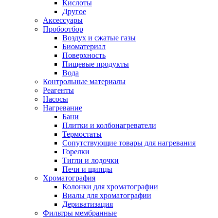
Кислоты
Другое
Аксессуары
Пробоотбор
Воздух и сжатые газы
Биоматериал
Поверхность
Пищевые продукты
Вода
Контрольные материалы
Реагенты
Насосы
Нагревание
Бани
Плитки и колбонагреватели
Термостаты
Сопутствующие товары для нагревания
Горелки
Тигли и лодочки
Печи и щипцы
Хроматография
Колонки для хроматографии
Виалы для хроматографии
Дериватизация
Фильтры мембранные