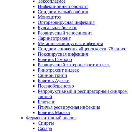
Токсоплазмоз
Инфекционный бронхит
Синдром мальабсорбции
Моноцитоз
Ортореовирусная инфекция
Бурсальная болезнь
Реовирусный теносиновит
Ларинготрахеит
Метапневмовирусная инфекция
Синдром снижения яйценоскости '76 вирус
Поксвирусная инфекция
Болезнь Гамборо
Реовирусный энтеронефрит индеек
Ринотрахеит индеек
Свиной грипп
Болезнь Ауески
Псевдобешенство
Репродуктивный и респираторный синдром
свиней
Блютанг
Птичья реовирусная инфекция
Болезнь Марека
Ферментативный анализ
Спирты
Сахара