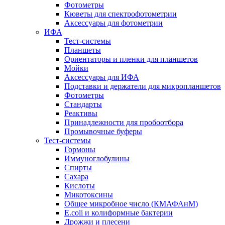
Фотометры
Кюветы для спектрофотометрии
Аксессуары для фотометрии
ИФА
Тест-системы
Планшеты
Ориентаторы и пленки для планшетов
Мойки
Аксессуары для ИФА
Подставки и держатели для микропланшетов
Фотометры
Стандарты
Реактивы
Принадлежности для пробоотбора
Промывочные буферы
Тест-системы
Гормоны
Иммуноглобулины
Спирты
Сахара
Кислоты
Микотоксины
Общее микробное число (КМАФАнМ)
E.coli и колиформные бактерии
Дрожжи и плесени