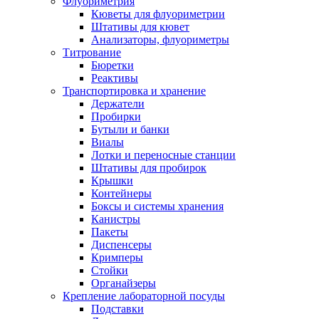
Флуориметрия
Кюветы для флуориметрии
Штативы для кювет
Анализаторы, флуориметры
Титрование
Бюретки
Реактивы
Транспортировка и хранение
Держатели
Пробирки
Бутыли и банки
Виалы
Лотки и переносные станции
Штативы для пробирок
Крышки
Контейнеры
Боксы и системы хранения
Канистры
Пакеты
Диспенсеры
Кримперы
Стойки
Органайзеры
Крепление лабораторной посуды
Подставки