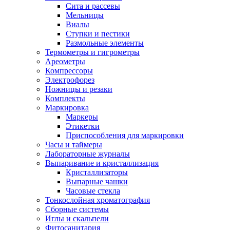
Сита и рассевы
Мельницы
Виалы
Ступки и пестики
Размольные элементы
Термометры и гигрометры
Ареометры
Компрессоры
Электрофорез
Ножницы и резаки
Комплекты
Маркировка
Маркеры
Этикетки
Приспособления для маркировки
Часы и таймеры
Лабораторные журналы
Выпаривание и кристаллизация
Кристаллизаторы
Выпарные чашки
Часовые стекла
Тонкослойная хроматография
Сборные системы
Иглы и скальпели
Фитосанитария