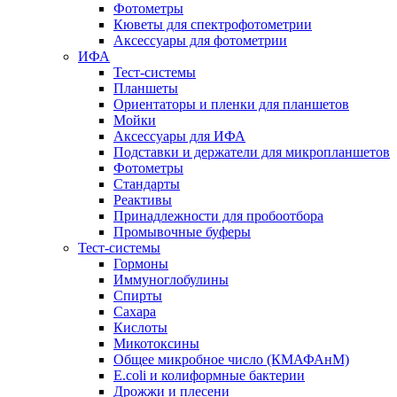
Фотометры
Кюветы для спектрофотометрии
Аксессуары для фотометрии
ИФА
Тест-системы
Планшеты
Ориентаторы и пленки для планшетов
Мойки
Аксессуары для ИФА
Подставки и держатели для микропланшетов
Фотометры
Стандарты
Реактивы
Принадлежности для пробоотбора
Промывочные буферы
Тест-системы
Гормоны
Иммуноглобулины
Спирты
Сахара
Кислоты
Микотоксины
Общее микробное число (КМАФАнМ)
E.coli и колиформные бактерии
Дрожжи и плесени