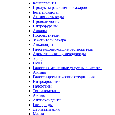
Консерванты
Продукты разложения сахаров
Бета-агонисты
Активность воды
Проводимость
Нитрофураны
Алканы
Подсластители
Заменители сахара
Алкалоиды
Галогенсодержащие растворители
Ароматические углеводороды
Эфиры
ГМО
Галогензамещенные уксусные кислоты
Амины
Галогенароматические соединения
Нитроароматика
Галоэтаны
Тригалометаны
Амиды
Антиоксиданты
Глицериды
Дериватизация
Масла