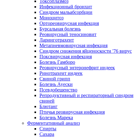
Токсоплазмоз
Инфекционный бронхит
Синдром мальабсорбции
Моноцитоз
Ортореовирусная инфекция
Бурсальная болезнь
Реовирусный теносиновит
Ларинготрахеит
Метапневмовирусная инфекция
Синдром снижения яйценоскости '76 вирус
Поксвирусная инфекция
Болезнь Гамборо
Реовирусный энтеронефрит индеек
Ринотрахеит индеек
Свиной грипп
Болезнь Ауески
Псевдобешенство
Репродуктивный и респираторный синдром
свиней
Блютанг
Птичья реовирусная инфекция
Болезнь Марека
Ферментативный анализ
Спирты
Сахара