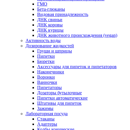
ГМО
Бета-глюканы
Видовая принадлежность
ДНК свиньи
ДНК коровы
ДНК курицы
ДНК животного происхождения (vegan)
Активность воды
Дозирование жидкостей
Груши и шприцы
Пипетки
Бюретки
Аксессуары для пипеток и пипетаторов
Наконечники
Воронки
Ванночки
Пипетаторы
Дозаторы бутылочные
Пипетки автоматические
Штативы для пипеток
Зажимы
Лабораторная посуда
Стаканы
Адаптеры
Колбы конические