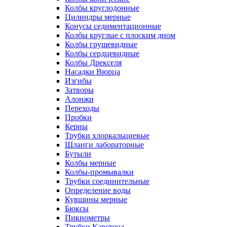
Колбы круглодонные
Цилиндры мерные
Конусы седиментационные
Колбы круглые с плоским дном
Колбы грушевидные
Колбы сердцевидные
Колбы Дрекселя
Насадки Вюрца
Изгибы
Затворы
Алонжи
Переходы
Пробки
Керны
Трубки хлоркальциевые
Шланги лабораторные
Бутыли
Колбы мерные
Колбы-промывалки
Трубки соединительные
Определение воды
Кувшины мерные
Бюксы
Пикнометры
Трубки Карстена