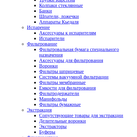
Колпаки стеклянные
Банки
Шпатели, ложечки
Аппараты Кьедаля
Испарение
Аксессуары к испарителям
Испарители
Фильтрование
Фильтровальная бумага специального
назначения
Аксессуары для фильтрования
Воронки
Фильтры шприцевые
Системы вакуумной фильтрации
Фильтры мембранные
Емкости для фильтрования
Фильтродержатели
Манифольды
Фильтры бумажные
Экстракция
Сопутствующие товары для экстракции
Делительные воронки
Экстракторы
Буферы