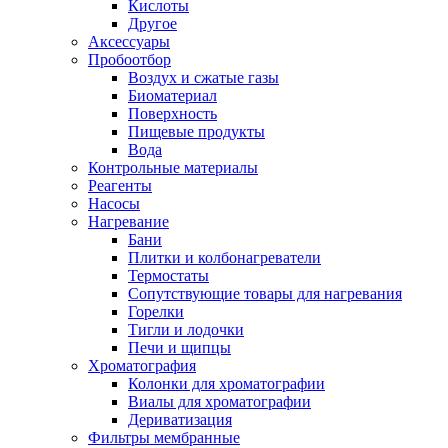
Кислоты
Другое
Аксессуары
Пробоотбор
Воздух и сжатые газы
Биоматериал
Поверхность
Пищевые продукты
Вода
Контрольные материалы
Реагенты
Насосы
Нагревание
Бани
Плитки и колбонагреватели
Термостаты
Сопутствующие товары для нагревания
Горелки
Тигли и лодочки
Печи и щипцы
Хроматография
Колонки для хроматографии
Виалы для хроматографии
Дериватизация
Фильтры мембранные