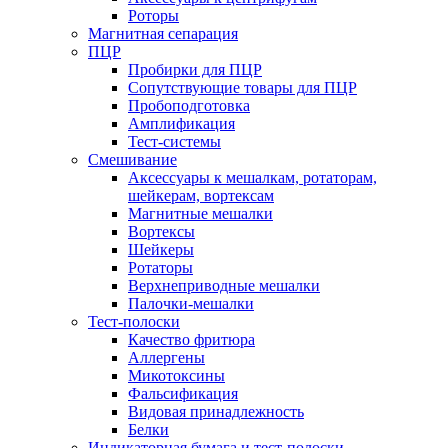
Роторы
Магнитная сепарация
ПЦР
Пробирки для ПЦР
Сопутствующие товары для ПЦР
Пробоподготовка
Амплификация
Тест-системы
Смешивание
Аксессуары к мешалкам, ротаторам,
шейкерам, вортексам
Магнитные мешалки
Вортексы
Шейкеры
Ротаторы
Верхнеприводные мешалки
Палочки-мешалки
Тест-полоски
Качество фритюра
Аллергены
Микотоксины
Фальсификация
Видовая принадлежность
Белки
Индикаторная бумага и тест-полоски