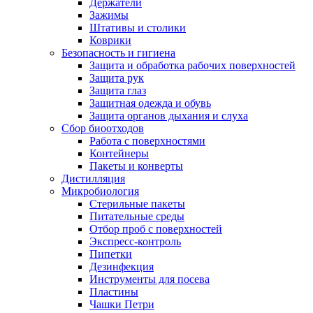
Держатели
Зажимы
Штативы и столики
Коврики
Безопасность и гигиена
Защита и обработка рабочих поверхностей
Защита рук
Защита глаз
Защитная одежда и обувь
Защита органов дыхания и слуха
Сбор биоотходов
Работа с поверхностями
Контейнеры
Пакеты и конверты
Дистилляция
Микробиология
Стерильные пакеты
Питательные среды
Отбор проб с поверхностей
Экспресс-контроль
Пипетки
Дезинфекция
Инструменты для посева
Пластины
Чашки Петри