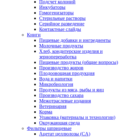
Подсчет колоний
Инкубаторы
Гомогенизаторы
Стерильные растворы
Серийное разведение
Контактные слайды
Книги
Пищевые добавки и ингредиенты
Молочные продукты
Хлеб, кондитерские изделия и
зернопереработка
Пищевые продукты (общие вопросы)
Производство жиров
Плодоовощная продукция
Вода и напитки
Микробиология
Продукты из мяса, рыбы и яиц
Производство сахара
Межотраслевые издания
Ветеринария
Корма
Упаковка (материалы и технологии)
Окружающая среда
Фильтры шприцевые
Ацетат целлюлозы (CA)