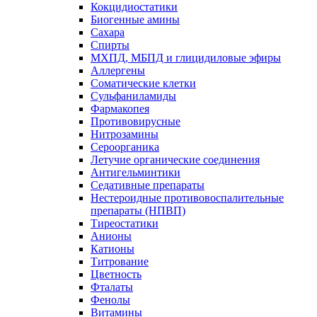
Кокцидиостатики
Биогенные амины
Сахара
Спирты
МХПД, МБПД и глицидиловые эфиры
Аллергены
Соматические клетки
Сульфаниламиды
Фармакопея
Противовирусные
Нитрозамины
Сероорганика
Летучие органические соединения
Антигельминтики
Седативные препараты
Нестероидные противовоспалительные
препараты (НПВП)
Тиреостатики
Анионы
Катионы
Титрование
Цветность
Фталаты
Фенолы
Витамины