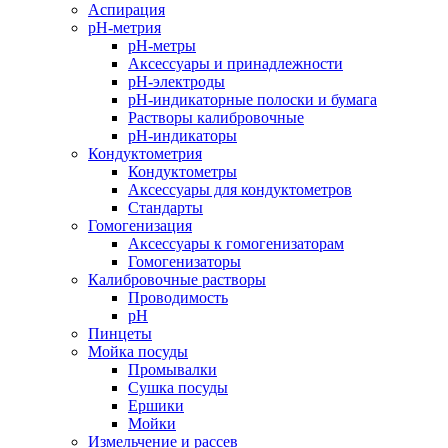
Аспирация
pH-метрия
pH-метры
Аксессуары и принадлежности
pH-электроды
pH-индикаторные полоски и бумага
Растворы калибровочные
pH-индикаторы
Кондуктометрия
Кондуктометры
Аксессуары для кондуктометров
Стандарты
Гомогенизация
Аксессуары к гомогенизаторам
Гомогенизаторы
Калибровочные растворы
Проводимость
pH
Пинцеты
Мойка посуды
Промывалки
Сушка посуды
Ершики
Мойки
Измельчение и рассев