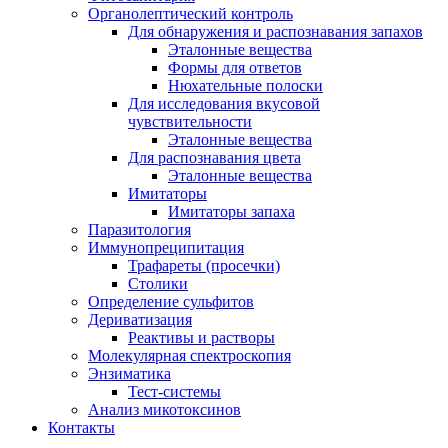
Органолептический контроль
Для обнаружения и распознавания запахов
Эталонные вещества
Формы для ответов
Нюхательные полоски
Для исследования вкусовой
чувствительности
Эталонные вещества
Для распознавания цвета
Эталонные вещества
Имитаторы
Имитаторы запаха
Паразитология
Иммунопреципитация
Трафареты (просечки)
Столики
Определение сульфитов
Дериватизация
Реактивы и растворы
Молекулярная спектроскопия
Энзиматика
Тест-системы
Анализ микотоксинов
Контакты