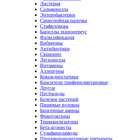
Листерия
Сальмонелла
Энтеробактерии
Синегнойная палочка
Стафилококк
Бациллы эхиноцереус
Фальсификация
Вибрионы
Антибиотики
Скрининг
Легионелла
Витамины
Аллергены
Кокцидиостатики
Красители трифенилметановые
Другое
Пестициды
Болезни растений
Пищевые волокна
Биогенные амины
Фикотоксины
Транквилизаторы
Бета-агонисты
Сульфаниламиды
Противопаразитарные препараты