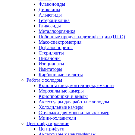
Флавоноиды
Диоксины
Альдегиды
Гетероциклика
Гликозиды
Металлоорганика
Побочные продукты дезинфекции (ППО)
Масс-спектрометрия
Цефалоспорины
Стерилянты
Пираноны
Изоцианаты
Имитаторы
Карбоновые кислоты
Работа с холодом
Криоштативы, контейнеры, емкости
Морозильные камеры
Криопробирки и виалы
Аксессуары для работы с холодом
Холодильные камеры
Стеллажи для морозильных камер
Мини-охладители
Центрифугирование
Центрифуги
Аксессуары к центрифугам