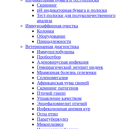
Скрининг
pH индикаторная бумага и полоски
Тест-полоски для полуколичественного
анализа
Иммуноаффинная очистка
Колонки
Оборудование
Принадлежности
Ветеринарная диагностика
Иммуноглобулины
Пробоотбор
Аденовирусная инфекция
Геморрагический энтерит индеек
Мраморная болезнь селезенки
Спленомегалия
Африканская чума свиней
Скрининг патогенов
Птичий грипп
Управление качеством
Энцефаломиелит птичий
Инфекционная анемия кур
Оспа птиц
Паратуберкулез
Микоплазмоз