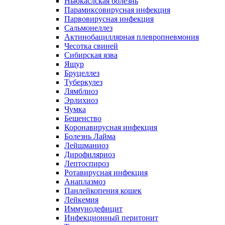
Ньюкаслская болезнь
Парамиксовирусная инфекция
Парвовирусная инфекция
Сальмонеллез
Актинобациллярная плевропневмония
Чесотка свиней
Сибирская язва
Ящур
Бруцеллез
Туберкулез
Лямблиоз
Эрлихиоз
Чумка
Бешенство
Коронавирусная инфекция
Болезнь Лайма
Лейшманиоз
Дирофиляриоз
Лептоспироз
Ротавирусная инфекция
Анаплазмоз
Панлейкопения кошек
Лейкемия
Иммунодефицит
Инфекционный перитонит