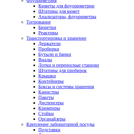
Флуориметрия
Кюветы для флуориметрии
Штативы для кювет
Анализаторы, флуориметры
Титрование
Бюретки
Реактивы
Транспортировка и хранение
Держатели
Пробирки
Бутыли и банки
Виалы
Лотки и переносные станции
Штативы для пробирок
Крышки
Контейнеры
Боксы и системы хранения
Канистры
Пакеты
Диспенсеры
Кримперы
Стойки
Органайзеры
Крепление лабораторной посуды
Подставки