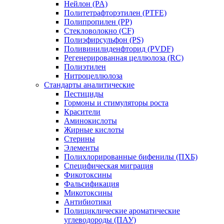
Нейлон (PA)
Политетрафторэтилен (PTFE)
Полипропилен (PP)
Стекловолокно (CF)
Полиэфирсульфон (PS)
Поливинилиденфторид (PVDF)
Регенерированная целлюлоза (RC)
Полиэтилен
Нитроцеллюлоза
Стандарты аналитические
Пестициды
Гормоны и стимуляторы роста
Красители
Аминокислоты
Жирные кислоты
Стерины
Элементы
Полихлорированные бифенилы (ПХБ)
Специфическая миграция
Фикотоксины
Фальсификация
Микотоксины
Антибиотики
Полициклические ароматические
углеводороды (ПАУ)