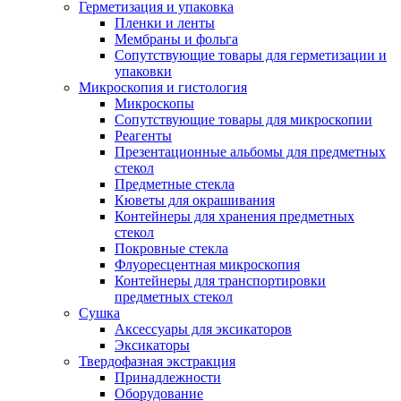
Герметизация и упаковка
Пленки и ленты
Мембраны и фольга
Сопутствующие товары для герметизации и
упаковки
Микроскопия и гистология
Микроскопы
Сопутствующие товары для микроскопии
Реагенты
Презентационные альбомы для предметных
стекол
Предметные стекла
Кюветы для окрашивания
Контейнеры для хранения предметных
стекол
Покровные стекла
Флуоресцентная микроскопия
Контейнеры для транспортировки
предметных стекол
Сушка
Аксессуары для эксикаторов
Эксикаторы
Твердофазная экстракция
Принадлежности
Оборудование