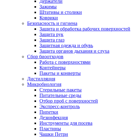
Держатели
Зажимы
Штативы и столики
Коврики
Безопасность и гигиена
Защита и обработка рабочих поверхностей
Защита рук
Защита глаз
Защитная одежда и обувь
Защита органов дыхания и слуха
Сбор биоотходов
Работа с поверхностями
Контейнеры
Пакеты и конверты
Дистилляция
Микробиология
Стерильные пакеты
Питательные среды
Отбор проб с поверхностей
Экспресс-контроль
Пипетки
Дезинфекция
Инструменты для посева
Пластины
Чашки Петри