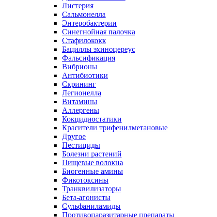
Листерия
Сальмонелла
Энтеробактерии
Синегнойная палочка
Стафилококк
Бациллы эхиноцереус
Фальсификация
Вибрионы
Антибиотики
Скрининг
Легионелла
Витамины
Аллергены
Кокцидиостатики
Красители трифенилметановые
Другое
Пестициды
Болезни растений
Пищевые волокна
Биогенные амины
Фикотоксины
Транквилизаторы
Бета-агонисты
Сульфаниламиды
Противопаразитарные препараты