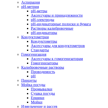
Аспирация
pH-метрия
pH-метры
Аксессуары и принадлежности
pH-электроды
pH-индикаторные полоски и бумага
Растворы калибровочные
pH-индикаторы
Кондуктометрия
Кондуктометры
Аксессуары для кондуктометров
Стандарты
Гомогенизация
Аксессуары к гомогенизаторам
Гомогенизаторы
Калибровочные растворы
Проводимость
pH
Пинцеты
Мойка посуды
Промывалки
Сушка посуды
Ершики
Мойки
Измельчение и рассев