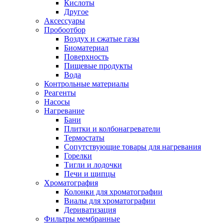
Кислоты
Другое
Аксессуары
Пробоотбор
Воздух и сжатые газы
Биоматериал
Поверхность
Пищевые продукты
Вода
Контрольные материалы
Реагенты
Насосы
Нагревание
Бани
Плитки и колбонагреватели
Термостаты
Сопутствующие товары для нагревания
Горелки
Тигли и лодочки
Печи и щипцы
Хроматография
Колонки для хроматографии
Виалы для хроматографии
Дериватизация
Фильтры мембранные