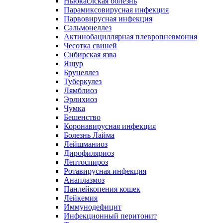
Ньюкаслская болезнь
Парамиксовирусная инфекция
Парвовирусная инфекция
Сальмонеллез
Актинобациллярная плевропневмония
Чесотка свиней
Сибирская язва
Ящур
Бруцеллез
Туберкулез
Лямблиоз
Эрлихиоз
Чумка
Бешенство
Коронавирусная инфекция
Болезнь Лайма
Лейшманиоз
Дирофиляриоз
Лептоспироз
Ротавирусная инфекция
Анаплазмоз
Панлейкопения кошек
Лейкемия
Иммунодефицит
Инфекционный перитонит