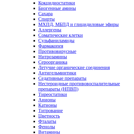
Кокцидиостатики
Биогенные амины
Сахара
Спирты
МХПД, МБПД и глицидиловые эфиры
Аллергены
Соматические клетки
Сульфаниламиды
Фармакопея
Противовирусные
Нитрозамины
Сероорганика
Летучие органические соединения
Антигельминтики
Седативные препараты
Нестероидные противовоспалительные
препараты (НПВП)
Тиреостатики
Анионы
Катионы
Титрование
Цветность
Фталаты
Фенолы
Витамины