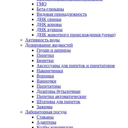
ГМО
Бета-глюканы
Видовая принадлежность
ДНК свиньи
ДНК коровы
ДНК курицы
ДНК животного происхождения (vegan)
Активность воды
Дозирование жидкостей
Груши и шприцы
Пипетки
Бюретки
Аксессуары для пипеток и пипетаторов
Наконечники
Воронки
Ванночки
Пипетаторы
Дозаторы бутылочные
Пипетки автоматические
Штативы для пипеток
Зажимы
Лабораторная посуда
Стаканы
Адаптеры
Колбы конические