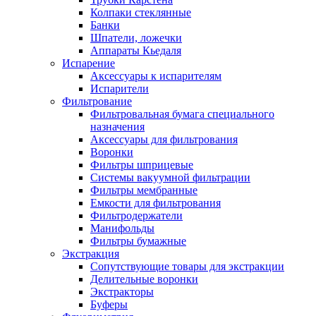
Колпаки стеклянные
Банки
Шпатели, ложечки
Аппараты Кьедаля
Испарение
Аксессуары к испарителям
Испарители
Фильтрование
Фильтровальная бумага специального
назначения
Аксессуары для фильтрования
Воронки
Фильтры шприцевые
Системы вакуумной фильтрации
Фильтры мембранные
Емкости для фильтрования
Фильтродержатели
Манифольды
Фильтры бумажные
Экстракция
Сопутствующие товары для экстракции
Делительные воронки
Экстракторы
Буферы