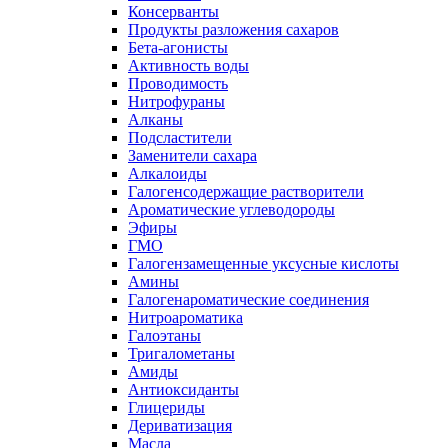
Консерванты
Продукты разложения сахаров
Бета-агонисты
Активность воды
Проводимость
Нитрофураны
Алканы
Подсластители
Заменители сахара
Алкалоиды
Галогенсодержащие растворители
Ароматические углеводороды
Эфиры
ГМО
Галогензамещенные уксусные кислоты
Амины
Галогенароматические соединения
Нитроароматика
Галоэтаны
Тригалометаны
Амиды
Антиоксиданты
Глицериды
Дериватизация
Масла