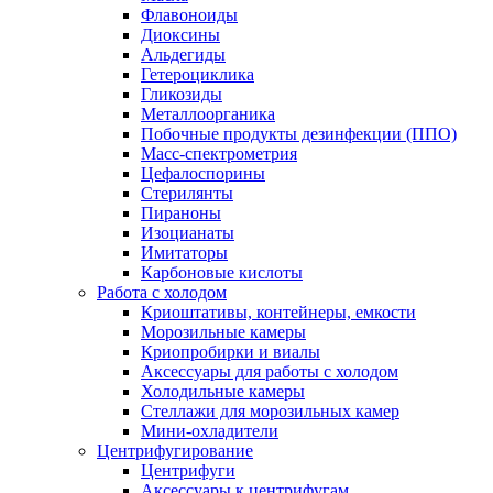
Флавоноиды
Диоксины
Альдегиды
Гетероциклика
Гликозиды
Металлоорганика
Побочные продукты дезинфекции (ППО)
Масс-спектрометрия
Цефалоспорины
Стерилянты
Пираноны
Изоцианаты
Имитаторы
Карбоновые кислоты
Работа с холодом
Криоштативы, контейнеры, емкости
Морозильные камеры
Криопробирки и виалы
Аксессуары для работы с холодом
Холодильные камеры
Стеллажи для морозильных камер
Мини-охладители
Центрифугирование
Центрифуги
Аксессуары к центрифугам