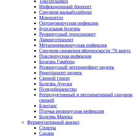
Токсоплазмоз
Инфекционный бронхит
Синдром мальабсорбции
Моноцитоз
Ортореовирусная инфекция
Бурсальная болезнь
Реовирусный теносиновит
Ларинготрахеит
Метапневмовирусная инфекция
Синдром снижения яйценоскости '76 вирус
Поксвирусная инфекция
Болезнь Гамборо
Реовирусный энтеронефрит индеек
Ринотрахеит индеек
Свиной грипп
Болезнь Ауески
Псевдобешенство
Репродуктивный и респираторный синдром
свиней
Блютанг
Птичья реовирусная инфекция
Болезнь Марека
Ферментативный анализ
Спирты
Сахара