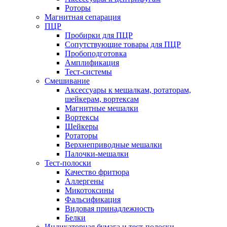
Роторы
Магнитная сепарация
ПЦР
Пробирки для ПЦР
Сопутствующие товары для ПЦР
Пробоподготовка
Амплификация
Тест-системы
Смешивание
Аксессуары к мешалкам, ротаторам,
шейкерам, вортексам
Магнитные мешалки
Вортексы
Шейкеры
Ротаторы
Верхнеприводные мешалки
Палочки-мешалки
Тест-полоски
Качество фритюра
Аллергены
Микотоксины
Фальсификация
Видовая принадлежность
Белки
Индикаторная бумага и тест-полоски