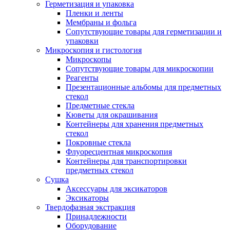
Герметизация и упаковка
Пленки и ленты
Мембраны и фольга
Сопутствующие товары для герметизации и
упаковки
Микроскопия и гистология
Микроскопы
Сопутствующие товары для микроскопии
Реагенты
Презентационные альбомы для предметных
стекол
Предметные стекла
Кюветы для окрашивания
Контейнеры для хранения предметных
стекол
Покровные стекла
Флуоресцентная микроскопия
Контейнеры для транспортировки
предметных стекол
Сушка
Аксессуары для эксикаторов
Эксикаторы
Твердофазная экстракция
Принадлежности
Оборудование