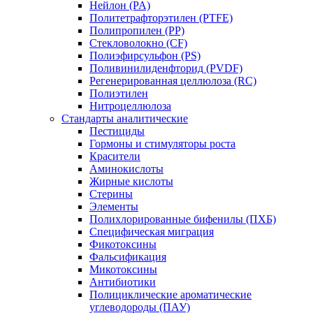
Нейлон (PA)
Политетрафторэтилен (PTFE)
Полипропилен (PP)
Стекловолокно (CF)
Полиэфирсульфон (PS)
Поливинилиденфторид (PVDF)
Регенерированная целлюлоза (RC)
Полиэтилен
Нитроцеллюлоза
Стандарты аналитические
Пестициды
Гормоны и стимуляторы роста
Красители
Аминокислоты
Жирные кислоты
Стерины
Элементы
Полихлорированные бифенилы (ПХБ)
Специфическая миграция
Фикотоксины
Фальсификация
Микотоксины
Антибиотики
Полициклические ароматические
углеводороды (ПАУ)