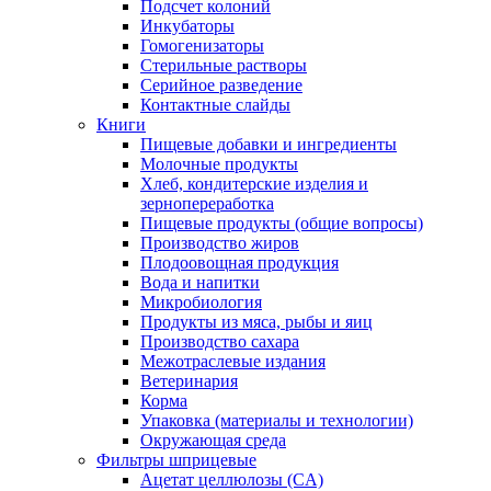
Подсчет колоний
Инкубаторы
Гомогенизаторы
Стерильные растворы
Серийное разведение
Контактные слайды
Книги
Пищевые добавки и ингредиенты
Молочные продукты
Хлеб, кондитерские изделия и
зернопереработка
Пищевые продукты (общие вопросы)
Производство жиров
Плодоовощная продукция
Вода и напитки
Микробиология
Продукты из мяса, рыбы и яиц
Производство сахара
Межотраслевые издания
Ветеринария
Корма
Упаковка (материалы и технологии)
Окружающая среда
Фильтры шприцевые
Ацетат целлюлозы (CA)