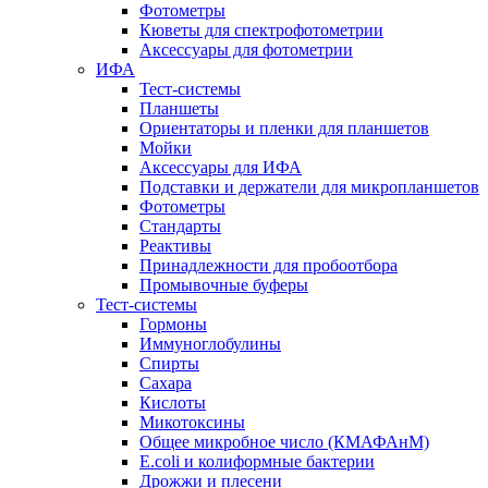
Фотометры
Кюветы для спектрофотометрии
Аксессуары для фотометрии
ИФА
Тест-системы
Планшеты
Ориентаторы и пленки для планшетов
Мойки
Аксессуары для ИФА
Подставки и держатели для микропланшетов
Фотометры
Стандарты
Реактивы
Принадлежности для пробоотбора
Промывочные буферы
Тест-системы
Гормоны
Иммуноглобулины
Спирты
Сахара
Кислоты
Микотоксины
Общее микробное число (КМАФАнМ)
E.coli и колиформные бактерии
Дрожжи и плесени