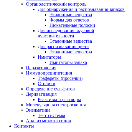
Органолептический контроль
Для обнаружения и распознавания запахов
Эталонные вещества
Формы для ответов
Нюхательные полоски
Для исследования вкусовой
чувствительности
Эталонные вещества
Для распознавания цвета
Эталонные вещества
Имитаторы
Имитаторы запаха
Паразитология
Иммунопреципитация
Трафареты (просечки)
Столики
Определение сульфитов
Дериватизация
Реактивы и растворы
Молекулярная спектроскопия
Энзиматика
Тест-системы
Анализ микотоксинов
Контакты