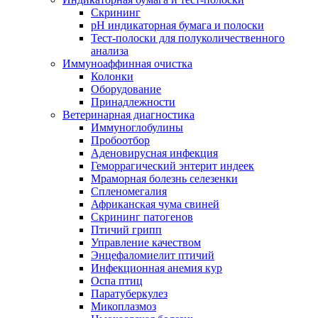
Скрининг
pH индикаторная бумага и полоски
Тест-полоски для полуколичественного
анализа
Иммуноаффинная очистка
Колонки
Оборудование
Принадлежности
Ветеринарная диагностика
Иммуноглобулины
Пробоотбор
Аденовирусная инфекция
Геморрагический энтерит индеек
Мраморная болезнь селезенки
Спленомегалия
Африканская чума свиней
Скрининг патогенов
Птичий грипп
Управление качеством
Энцефаломиелит птичий
Инфекционная анемия кур
Оспа птиц
Паратуберкулез
Микоплазмоз