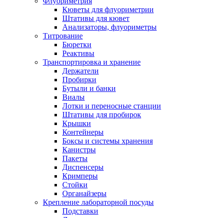
Флуориметрия
Кюветы для флуориметрии
Штативы для кювет
Анализаторы, флуориметры
Титрование
Бюретки
Реактивы
Транспортировка и хранение
Держатели
Пробирки
Бутыли и банки
Виалы
Лотки и переносные станции
Штативы для пробирок
Крышки
Контейнеры
Боксы и системы хранения
Канистры
Пакеты
Диспенсеры
Кримперы
Стойки
Органайзеры
Крепление лабораторной посуды
Подставки