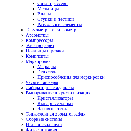
Сита и рассевы
Мельницы
Виалы
Ступки и пестики
Размольные элементы
Термометры и гигрометры
Ареометры
Компрессоры
Электрофорез
Ножницы и резаки
Комплекты
Маркировка
Маркеры
Этикетки
Приспособления для маркировки
Часы и таймеры
Лабораторные журналы
Выпаривание и кристаллизация
Кристаллизаторы
Выпарные чашки
Часовые стекла
Тонкослойная хроматография
Сборные системы
Иглы и скальпели
Фитосанитария