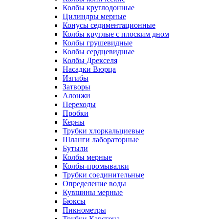
Колбы круглодонные
Цилиндры мерные
Конусы седиментационные
Колбы круглые с плоским дном
Колбы грушевидные
Колбы сердцевидные
Колбы Дрекселя
Насадки Вюрца
Изгибы
Затворы
Алонжи
Переходы
Пробки
Керны
Трубки хлоркальциевые
Шланги лабораторные
Бутыли
Колбы мерные
Колбы-промывалки
Трубки соединительные
Определение воды
Кувшины мерные
Бюксы
Пикнометры
Трубки Карстена