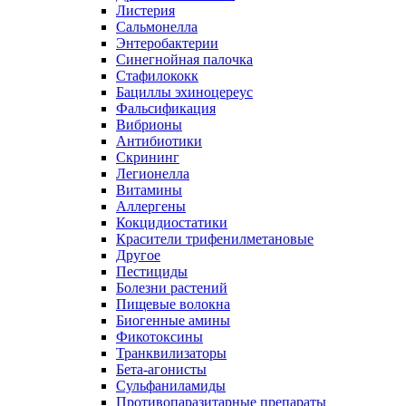
Листерия
Сальмонелла
Энтеробактерии
Синегнойная палочка
Стафилококк
Бациллы эхиноцереус
Фальсификация
Вибрионы
Антибиотики
Скрининг
Легионелла
Витамины
Аллергены
Кокцидиостатики
Красители трифенилметановые
Другое
Пестициды
Болезни растений
Пищевые волокна
Биогенные амины
Фикотоксины
Транквилизаторы
Бета-агонисты
Сульфаниламиды
Противопаразитарные препараты