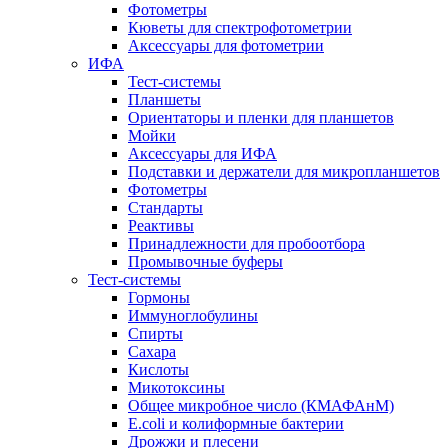
Фотометры
Кюветы для спектрофотометрии
Аксессуары для фотометрии
ИФА
Тест-системы
Планшеты
Ориентаторы и пленки для планшетов
Мойки
Аксессуары для ИФА
Подставки и держатели для микропланшетов
Фотометры
Стандарты
Реактивы
Принадлежности для пробоотбора
Промывочные буферы
Тест-системы
Гормоны
Иммуноглобулины
Спирты
Сахара
Кислоты
Микотоксины
Общее микробное число (КМАФАнМ)
E.coli и колиформные бактерии
Дрожжи и плесени