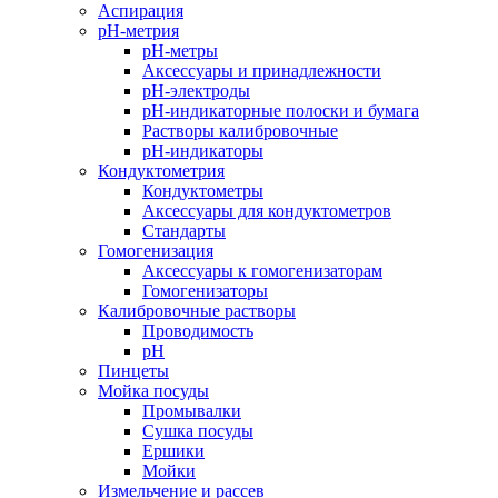
Аспирация
pH-метрия
pH-метры
Аксессуары и принадлежности
pH-электроды
pH-индикаторные полоски и бумага
Растворы калибровочные
pH-индикаторы
Кондуктометрия
Кондуктометры
Аксессуары для кондуктометров
Стандарты
Гомогенизация
Аксессуары к гомогенизаторам
Гомогенизаторы
Калибровочные растворы
Проводимость
pH
Пинцеты
Мойка посуды
Промывалки
Сушка посуды
Ершики
Мойки
Измельчение и рассев