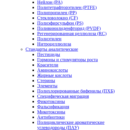
Нейлон (PA)
Политетрафторэтилен (PTFE)
Полипропилен (PP)
Стекловолокно (CF)
Полиэфирсульфон (PS)
Поливинилиденфторид (PVDF)
Регенерированная целлюлоза (RC)
Полиэтилен
Нитроцеллюлоза
Стандарты аналитические
Пестициды
Гормоны и стимуляторы роста
Красители
Аминокислоты
Жирные кислоты
Стерины
Элементы
Полихлорированные бифенилы (ПХБ)
Специфическая миграция
Фикотоксины
Фальсификация
Микотоксины
Антибиотики
Полициклические ароматические
углеводороды (ПАУ)