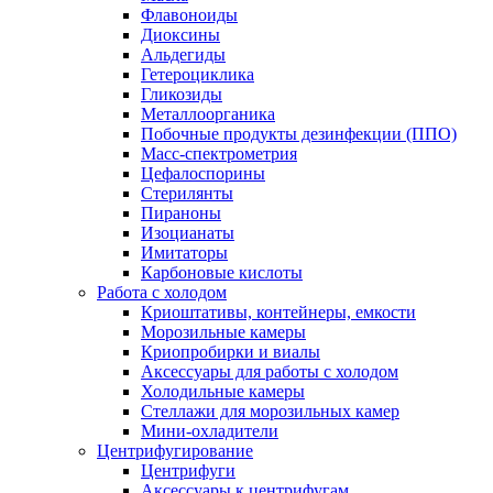
Флавоноиды
Диоксины
Альдегиды
Гетероциклика
Гликозиды
Металлоорганика
Побочные продукты дезинфекции (ППО)
Масс-спектрометрия
Цефалоспорины
Стерилянты
Пираноны
Изоцианаты
Имитаторы
Карбоновые кислоты
Работа с холодом
Криоштативы, контейнеры, емкости
Морозильные камеры
Криопробирки и виалы
Аксессуары для работы с холодом
Холодильные камеры
Стеллажи для морозильных камер
Мини-охладители
Центрифугирование
Центрифуги
Аксессуары к центрифугам