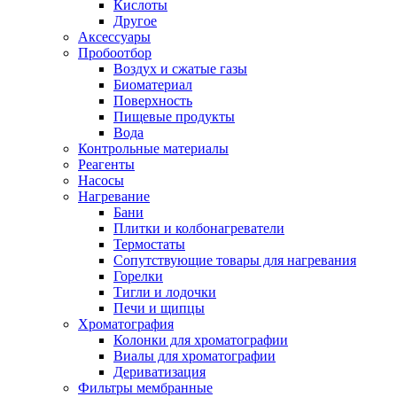
Кислоты
Другое
Аксессуары
Пробоотбор
Воздух и сжатые газы
Биоматериал
Поверхность
Пищевые продукты
Вода
Контрольные материалы
Реагенты
Насосы
Нагревание
Бани
Плитки и колбонагреватели
Термостаты
Сопутствующие товары для нагревания
Горелки
Тигли и лодочки
Печи и щипцы
Хроматография
Колонки для хроматографии
Виалы для хроматографии
Дериватизация
Фильтры мембранные