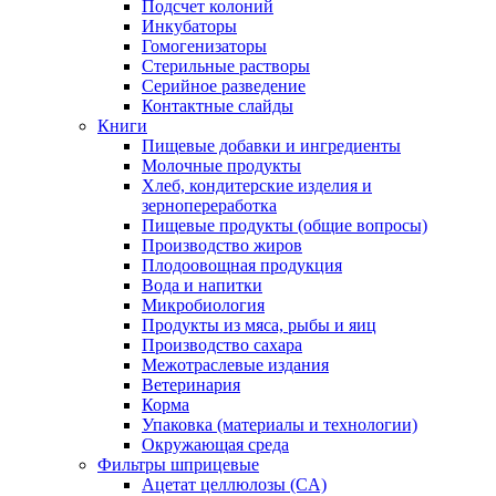
Подсчет колоний
Инкубаторы
Гомогенизаторы
Стерильные растворы
Серийное разведение
Контактные слайды
Книги
Пищевые добавки и ингредиенты
Молочные продукты
Хлеб, кондитерские изделия и
зернопереработка
Пищевые продукты (общие вопросы)
Производство жиров
Плодоовощная продукция
Вода и напитки
Микробиология
Продукты из мяса, рыбы и яиц
Производство сахара
Межотраслевые издания
Ветеринария
Корма
Упаковка (материалы и технологии)
Окружающая среда
Фильтры шприцевые
Ацетат целлюлозы (CA)