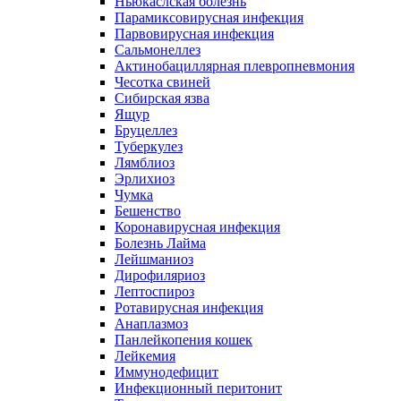
Ньюкаслская болезнь
Парамиксовирусная инфекция
Парвовирусная инфекция
Сальмонеллез
Актинобациллярная плевропневмония
Чесотка свиней
Сибирская язва
Ящур
Бруцеллез
Туберкулез
Лямблиоз
Эрлихиоз
Чумка
Бешенство
Коронавирусная инфекция
Болезнь Лайма
Лейшманиоз
Дирофиляриоз
Лептоспироз
Ротавирусная инфекция
Анаплазмоз
Панлейкопения кошек
Лейкемия
Иммунодефицит
Инфекционный перитонит