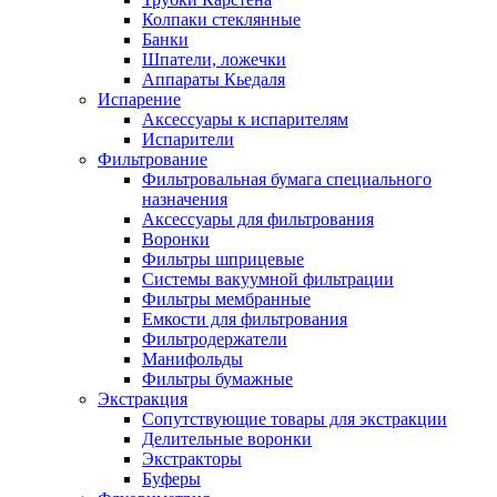
Колпаки стеклянные
Банки
Шпатели, ложечки
Аппараты Кьедаля
Испарение
Аксессуары к испарителям
Испарители
Фильтрование
Фильтровальная бумага специального
назначения
Аксессуары для фильтрования
Воронки
Фильтры шприцевые
Системы вакуумной фильтрации
Фильтры мембранные
Емкости для фильтрования
Фильтродержатели
Манифольды
Фильтры бумажные
Экстракция
Сопутствующие товары для экстракции
Делительные воронки
Экстракторы
Буферы