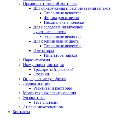
Органолептический контроль
Для обнаружения и распознавания запахов
Эталонные вещества
Формы для ответов
Нюхательные полоски
Для исследования вкусовой
чувствительности
Эталонные вещества
Для распознавания цвета
Эталонные вещества
Имитаторы
Имитаторы запаха
Паразитология
Иммунопреципитация
Трафареты (просечки)
Столики
Определение сульфитов
Дериватизация
Реактивы и растворы
Молекулярная спектроскопия
Энзиматика
Тест-системы
Анализ микотоксинов
Контакты