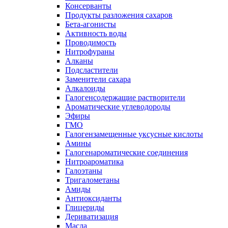
Консерванты
Продукты разложения сахаров
Бета-агонисты
Активность воды
Проводимость
Нитрофураны
Алканы
Подсластители
Заменители сахара
Алкалоиды
Галогенсодержащие растворители
Ароматические углеводороды
Эфиры
ГМО
Галогензамещенные уксусные кислоты
Амины
Галогенароматические соединения
Нитроароматика
Галоэтаны
Тригалометаны
Амиды
Антиоксиданты
Глицериды
Дериватизация
Масла