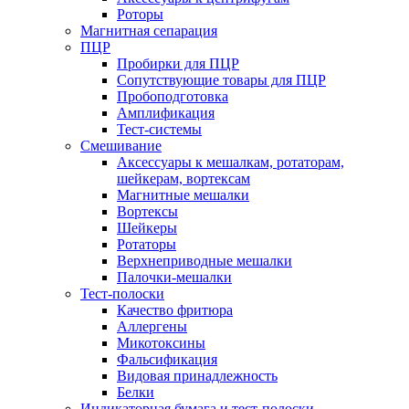
Роторы
Магнитная сепарация
ПЦР
Пробирки для ПЦР
Сопутствующие товары для ПЦР
Пробоподготовка
Амплификация
Тест-системы
Смешивание
Аксессуары к мешалкам, ротаторам,
шейкерам, вортексам
Магнитные мешалки
Вортексы
Шейкеры
Ротаторы
Верхнеприводные мешалки
Палочки-мешалки
Тест-полоски
Качество фритюра
Аллергены
Микотоксины
Фальсификация
Видовая принадлежность
Белки
Индикаторная бумага и тест-полоски