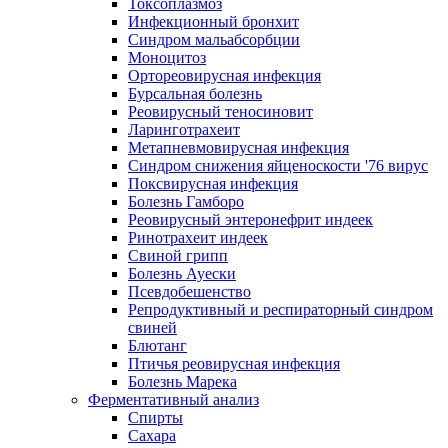
Токсоплазмоз
Инфекционный бронхит
Синдром мальабсорбции
Моноцитоз
Ортореовирусная инфекция
Бурсальная болезнь
Реовирусный теносиновит
Ларинготрахеит
Метапневмовирусная инфекция
Синдром снижения яйценоскости '76 вирус
Поксвирусная инфекция
Болезнь Гамборо
Реовирусный энтеронефрит индеек
Ринотрахеит индеек
Свиной грипп
Болезнь Ауески
Псевдобешенство
Репродуктивный и респираторный синдром
свиней
Блютанг
Птичья реовирусная инфекция
Болезнь Марека
Ферментативный анализ
Спирты
Сахара