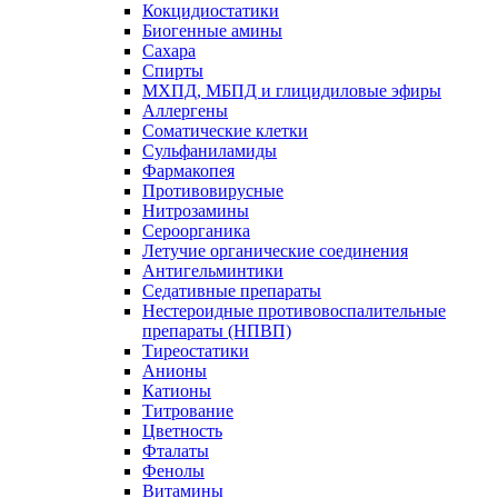
Кокцидиостатики
Биогенные амины
Сахара
Спирты
МХПД, МБПД и глицидиловые эфиры
Аллергены
Соматические клетки
Сульфаниламиды
Фармакопея
Противовирусные
Нитрозамины
Сероорганика
Летучие органические соединения
Антигельминтики
Седативные препараты
Нестероидные противовоспалительные
препараты (НПВП)
Тиреостатики
Анионы
Катионы
Титрование
Цветность
Фталаты
Фенолы
Витамины