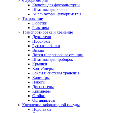
Флуориметрия
Кюветы для флуориметрии
Штативы для кювет
Анализаторы, флуориметры
Титрование
Бюретки
Реактивы
Транспортировка и хранение
Держатели
Пробирки
Бутыли и банки
Виалы
Лотки и переносные станции
Штативы для пробирок
Крышки
Контейнеры
Боксы и системы хранения
Канистры
Пакеты
Диспенсеры
Кримперы
Стойки
Органайзеры
Крепление лабораторной посуды
Подставки