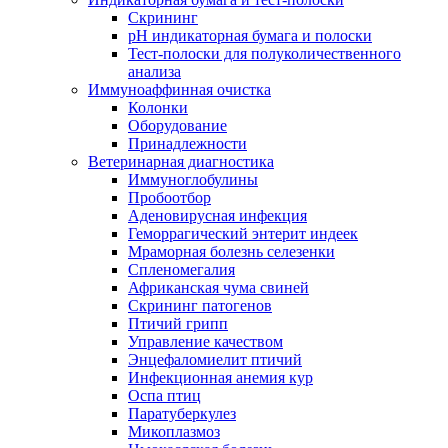
Скрининг
pH индикаторная бумага и полоски
Тест-полоски для полуколичественного
анализа
Иммуноаффинная очистка
Колонки
Оборудование
Принадлежности
Ветеринарная диагностика
Иммуноглобулины
Пробоотбор
Аденовирусная инфекция
Геморрагический энтерит индеек
Мраморная болезнь селезенки
Спленомегалия
Африканская чума свиней
Скрининг патогенов
Птичий грипп
Управление качеством
Энцефаломиелит птичий
Инфекционная анемия кур
Оспа птиц
Паратуберкулез
Микоплазмоз