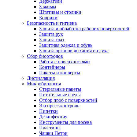
Держатели
Зажимы
Штативы и столики
Коврики
Безопасность и гигиена
Защита и обработка рабочих поверхностей
Защита рук
Защита глаз
Защитная одежда и обувь
Защита органов дыхания и слуха
Сбор биоотходов
Работа с поверхностями
Контейнеры
Пакеты и конверты
Дистилляция
Микробиология
Стерильные пакеты
Питательные среды
Отбор проб с поверхностей
Экспресс-контроль
Пипетки
Дезинфекция
Инструменты для посева
Пластины
Чашки Петри