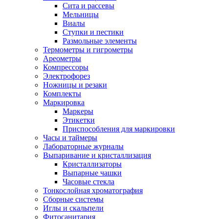
Сита и рассевы
Мельницы
Виалы
Ступки и пестики
Размольные элементы
Термометры и гигрометры
Ареометры
Компрессоры
Электрофорез
Ножницы и резаки
Комплекты
Маркировка
Маркеры
Этикетки
Приспособления для маркировки
Часы и таймеры
Лабораторные журналы
Выпаривание и кристаллизация
Кристаллизаторы
Выпарные чашки
Часовые стекла
Тонкослойная хроматография
Сборные системы
Иглы и скальпели
Фитосанитария