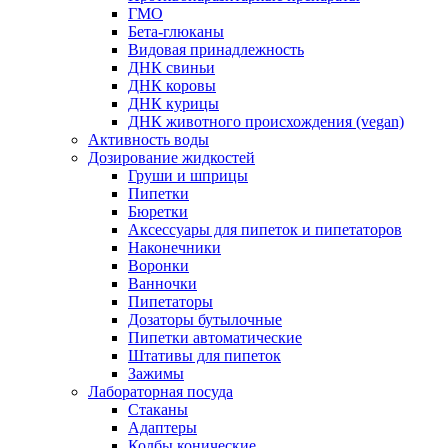
ГМО
Бета-глюканы
Видовая принадлежность
ДНК свиньи
ДНК коровы
ДНК курицы
ДНК животного происхождения (vegan)
Активность воды
Дозирование жидкостей
Груши и шприцы
Пипетки
Бюретки
Аксессуары для пипеток и пипетаторов
Наконечники
Воронки
Ванночки
Пипетаторы
Дозаторы бутылочные
Пипетки автоматические
Штативы для пипеток
Зажимы
Лабораторная посуда
Стаканы
Адаптеры
Колбы конические