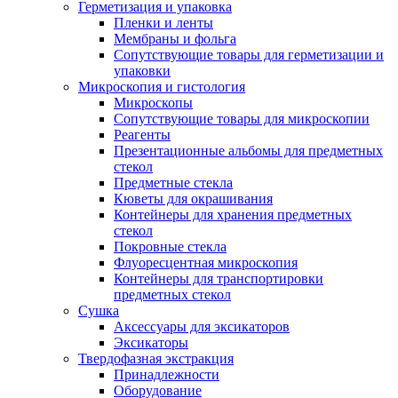
Герметизация и упаковка
Пленки и ленты
Мембраны и фольга
Сопутствующие товары для герметизации и
упаковки
Микроскопия и гистология
Микроскопы
Сопутствующие товары для микроскопии
Реагенты
Презентационные альбомы для предметных
стекол
Предметные стекла
Кюветы для окрашивания
Контейнеры для хранения предметных
стекол
Покровные стекла
Флуоресцентная микроскопия
Контейнеры для транспортировки
предметных стекол
Сушка
Аксессуары для эксикаторов
Эксикаторы
Твердофазная экстракция
Принадлежности
Оборудование