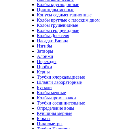
Колбы круглодонные
Цилиндры мерные
Конусы седиментационные
Колбы круглые с плоским дном
Колбы грушевидные
Колбы сердцевидные
Колбы Дрекселя
Насадки Вюрца
Изгибы
Затворы
Алонжи
Переходы
Пробки
Керны
Трубки хлоркальциевые
Шланги лабораторные
Бутыли
Колбы мерные
Колбы-промывалки
Трубки соединительные
Определение воды
Кувшины мерные
Бюксы
Пикнометры
Трубки Карстена