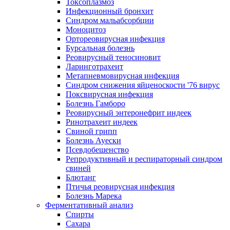
Токсоплазмоз
Инфекционный бронхит
Синдром мальабсорбции
Моноцитоз
Ортореовирусная инфекция
Бурсальная болезнь
Реовирусный теносиновит
Ларинготрахеит
Метапневмовирусная инфекция
Синдром снижения яйценоскости '76 вирус
Поксвирусная инфекция
Болезнь Гамборо
Реовирусный энтеронефрит индеек
Ринотрахеит индеек
Свиной грипп
Болезнь Ауески
Псевдобешенство
Репродуктивный и респираторный синдром
свиней
Блютанг
Птичья реовирусная инфекция
Болезнь Марека
Ферментативный анализ
Спирты
Сахара