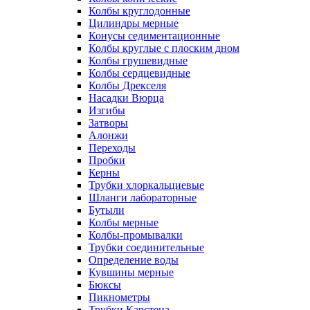
Колбы круглодонные
Цилиндры мерные
Конусы седиментационные
Колбы круглые с плоским дном
Колбы грушевидные
Колбы сердцевидные
Колбы Дрекселя
Насадки Вюрца
Изгибы
Затворы
Алонжи
Переходы
Пробки
Керны
Трубки хлоркальциевые
Шланги лабораторные
Бутыли
Колбы мерные
Колбы-промывалки
Трубки соединительные
Определение воды
Кувшины мерные
Бюксы
Пикнометры
Трубки Карстена