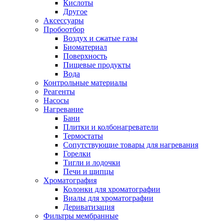
Кислоты
Другое
Аксессуары
Пробоотбор
Воздух и сжатые газы
Биоматериал
Поверхность
Пищевые продукты
Вода
Контрольные материалы
Реагенты
Насосы
Нагревание
Бани
Плитки и колбонагреватели
Термостаты
Сопутствующие товары для нагревания
Горелки
Тигли и лодочки
Печи и щипцы
Хроматография
Колонки для хроматографии
Виалы для хроматографии
Дериватизация
Фильтры мембранные