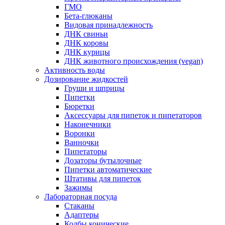
ГМО
Бета-глюканы
Видовая принадлежность
ДНК свиньи
ДНК коровы
ДНК курицы
ДНК животного происхождения (vegan)
Активность воды
Дозирование жидкостей
Груши и шприцы
Пипетки
Бюретки
Аксессуары для пипеток и пипетаторов
Наконечники
Воронки
Ванночки
Пипетаторы
Дозаторы бутылочные
Пипетки автоматические
Штативы для пипеток
Зажимы
Лабораторная посуда
Стаканы
Адаптеры
Колбы конические