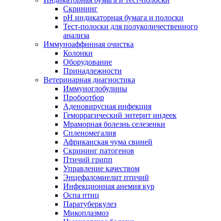
Скрининг
pH индикаторная бумага и полоски
Тест-полоски для полуколичественного
анализа
Иммуноаффинная очистка
Колонки
Оборудование
Принадлежности
Ветеринарная диагностика
Иммуноглобулины
Пробоотбор
Аденовирусная инфекция
Геморрагический энтерит индеек
Мраморная болезнь селезенки
Спленомегалия
Африканская чума свиней
Скрининг патогенов
Птичий грипп
Управление качеством
Энцефаломиелит птичий
Инфекционная анемия кур
Оспа птиц
Паратуберкулез
Микоплазмоз