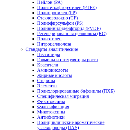
Нейлон (PA)
Политетрафторэтилен (PTFE)
Полипропилен (PP)
Стекловолокно (CF)
Полиэфирсульфон (PS)
Поливинилиденфторид (PVDF)
Регенерированная целлюлоза (RC)
Полиэтилен
Нитроцеллюлоза
Стандарты аналитические
Пестициды
Гормоны и стимуляторы роста
Красители
Аминокислоты
Жирные кислоты
Стерины
Элементы
Полихлорированные бифенилы (ПХБ)
Специфическая миграция
Фикотоксины
Фальсификация
Микотоксины
Антибиотики
Полициклические ароматические
углеводороды (ПАУ)