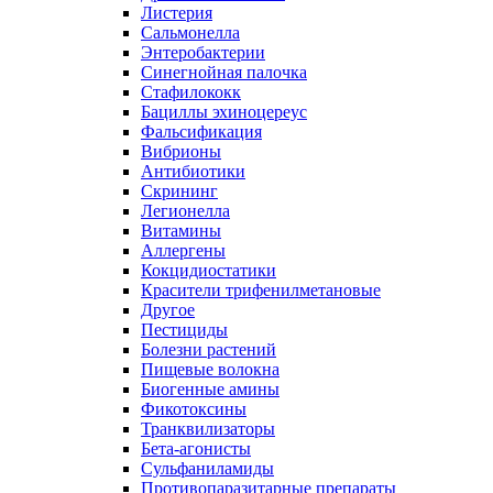
Листерия
Сальмонелла
Энтеробактерии
Синегнойная палочка
Стафилококк
Бациллы эхиноцереус
Фальсификация
Вибрионы
Антибиотики
Скрининг
Легионелла
Витамины
Аллергены
Кокцидиостатики
Красители трифенилметановые
Другое
Пестициды
Болезни растений
Пищевые волокна
Биогенные амины
Фикотоксины
Транквилизаторы
Бета-агонисты
Сульфаниламиды
Противопаразитарные препараты