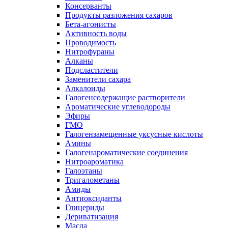
Консерванты
Продукты разложения сахаров
Бета-агонисты
Активность воды
Проводимость
Нитрофураны
Алканы
Подсластители
Заменители сахара
Алкалоиды
Галогенсодержащие растворители
Ароматические углеводороды
Эфиры
ГМО
Галогензамещенные уксусные кислоты
Амины
Галогенароматические соединения
Нитроароматика
Галоэтаны
Тригалометаны
Амиды
Антиоксиданты
Глицериды
Дериватизация
Масла