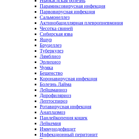
Ньюкаслская болезнь
Парамиксовирусная инфекция
Парвовирусная инфекция
Сальмонеллез
Актинобациллярная плевропневмония
Чесотка свиней
Сибирская язва
Ящур
Бруцеллез
Туберкулез
Лямблиоз
Эрлихиоз
Чумка
Бешенство
Коронавирусная инфекция
Болезнь Лайма
Лейшманиоз
Дирофиляриоз
Лептоспироз
Ротавирусная инфекция
Анаплазмоз
Панлейкопения кошек
Лейкемия
Иммунодефицит
Инфекционный перитонит