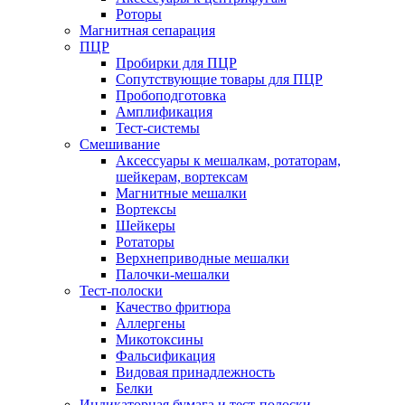
Роторы
Магнитная сепарация
ПЦР
Пробирки для ПЦР
Сопутствующие товары для ПЦР
Пробоподготовка
Амплификация
Тест-системы
Смешивание
Аксессуары к мешалкам, ротаторам,
шейкерам, вортексам
Магнитные мешалки
Вортексы
Шейкеры
Ротаторы
Верхнеприводные мешалки
Палочки-мешалки
Тест-полоски
Качество фритюра
Аллергены
Микотоксины
Фальсификация
Видовая принадлежность
Белки
Индикаторная бумага и тест-полоски