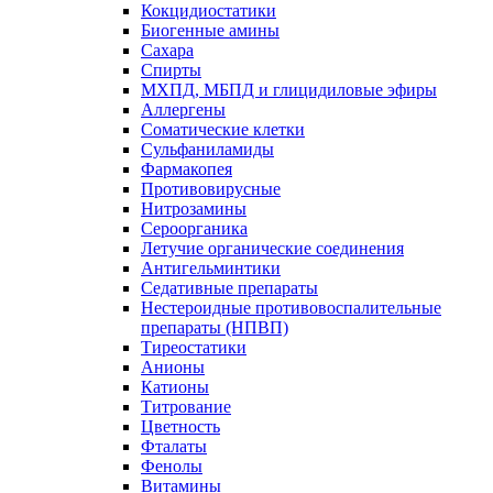
Кокцидиостатики
Биогенные амины
Сахара
Спирты
МХПД, МБПД и глицидиловые эфиры
Аллергены
Соматические клетки
Сульфаниламиды
Фармакопея
Противовирусные
Нитрозамины
Сероорганика
Летучие органические соединения
Антигельминтики
Седативные препараты
Нестероидные противовоспалительные
препараты (НПВП)
Тиреостатики
Анионы
Катионы
Титрование
Цветность
Фталаты
Фенолы
Витамины