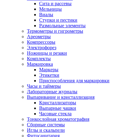
Сита и рассевы
Мельницы
Виалы
Ступки и пестики
Размольные элементы
Термометры и гигрометры
Ареометры
Компрессоры
Электрофорез
Ножницы и резаки
Комплекты
Маркировка
Маркеры
Этикетки
Приспособления для маркировки
Часы и таймеры
Лабораторные журналы
Выпаривание и кристаллизация
Кристаллизаторы
Выпарные чашки
Часовые стекла
Тонкослойная хроматография
Сборные системы
Иглы и скальпели
Фитосанитария