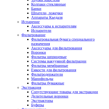
Колпаки стеклянные
Банки
Шпатели, ложечки
Аппараты Кьедаля
Испарение
Аксессуары к испарителям
Испарители
Фильтрование
Фильтровальная бумага специального
назначения
Аксессуары для фильтрования
Воронки
Фильтры шприцевые
Системы вакуумной фильтрации
Фильтры мембранные
Емкости для фильтрования
Фильтродержатели
Манифольды
Фильтры бумажные
Экстракция
Сопутствующие товары для экстракции
Делительные воронки
Экстракторы
Буферы