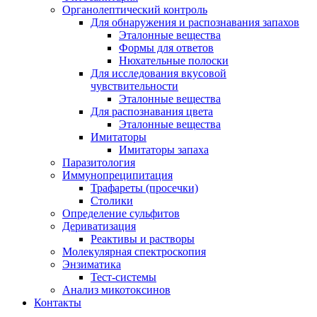
Органолептический контроль
Для обнаружения и распознавания запахов
Эталонные вещества
Формы для ответов
Нюхательные полоски
Для исследования вкусовой
чувствительности
Эталонные вещества
Для распознавания цвета
Эталонные вещества
Имитаторы
Имитаторы запаха
Паразитология
Иммунопреципитация
Трафареты (просечки)
Столики
Определение сульфитов
Дериватизация
Реактивы и растворы
Молекулярная спектроскопия
Энзиматика
Тест-системы
Анализ микотоксинов
Контакты