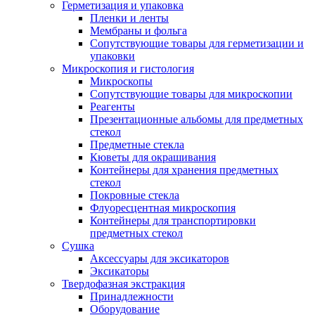
Герметизация и упаковка
Пленки и ленты
Мембраны и фольга
Сопутствующие товары для герметизации и
упаковки
Микроскопия и гистология
Микроскопы
Сопутствующие товары для микроскопии
Реагенты
Презентационные альбомы для предметных
стекол
Предметные стекла
Кюветы для окрашивания
Контейнеры для хранения предметных
стекол
Покровные стекла
Флуоресцентная микроскопия
Контейнеры для транспортировки
предметных стекол
Сушка
Аксессуары для эксикаторов
Эксикаторы
Твердофазная экстракция
Принадлежности
Оборудование