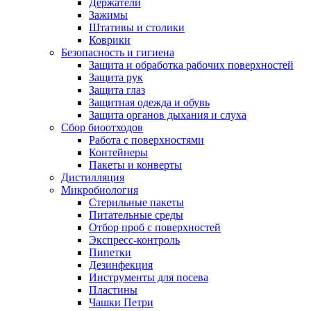
Держатели
Зажимы
Штативы и столики
Коврики
Безопасность и гигиена
Защита и обработка рабочих поверхностей
Защита рук
Защита глаз
Защитная одежда и обувь
Защита органов дыхания и слуха
Сбор биоотходов
Работа с поверхностями
Контейнеры
Пакеты и конверты
Дистилляция
Микробиология
Стерильные пакеты
Питательные среды
Отбор проб с поверхностей
Экспресс-контроль
Пипетки
Дезинфекция
Инструменты для посева
Пластины
Чашки Петри