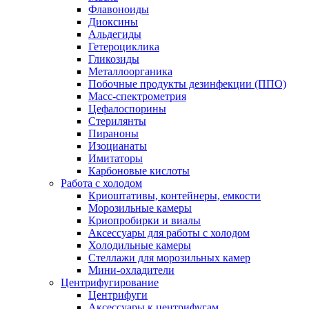
Флавоноиды
Диоксины
Альдегиды
Гетероциклика
Гликозиды
Металлоорганика
Побочные продукты дезинфекции (ППО)
Масс-спектрометрия
Цефалоспорины
Стерилянты
Пираноны
Изоцианаты
Имитаторы
Карбоновые кислоты
Работа с холодом
Криоштативы, контейнеры, емкости
Морозильные камеры
Криопробирки и виалы
Аксессуары для работы с холодом
Холодильные камеры
Стеллажи для морозильных камер
Мини-охладители
Центрифугирование
Центрифуги
Аксессуары к центрифугам