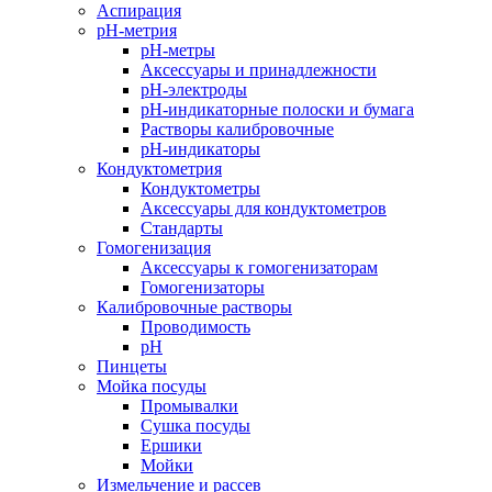
Аспирация
pH-метрия
pH-метры
Аксессуары и принадлежности
pH-электроды
pH-индикаторные полоски и бумага
Растворы калибровочные
pH-индикаторы
Кондуктометрия
Кондуктометры
Аксессуары для кондуктометров
Стандарты
Гомогенизация
Аксессуары к гомогенизаторам
Гомогенизаторы
Калибровочные растворы
Проводимость
pH
Пинцеты
Мойка посуды
Промывалки
Сушка посуды
Ершики
Мойки
Измельчение и рассев