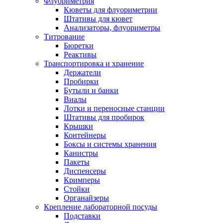
Флуориметрия
Кюветы для флуориметрии
Штативы для кювет
Анализаторы, флуориметры
Титрование
Бюретки
Реактивы
Транспортировка и хранение
Держатели
Пробирки
Бутыли и банки
Виалы
Лотки и переносные станции
Штативы для пробирок
Крышки
Контейнеры
Боксы и системы хранения
Канистры
Пакеты
Диспенсеры
Кримперы
Стойки
Органайзеры
Крепление лабораторной посуды
Подставки