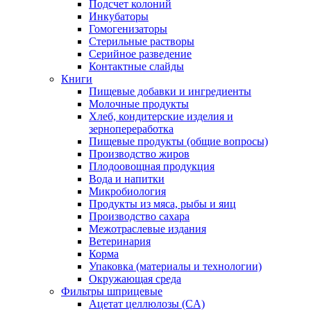
Подсчет колоний
Инкубаторы
Гомогенизаторы
Стерильные растворы
Серийное разведение
Контактные слайды
Книги
Пищевые добавки и ингредиенты
Молочные продукты
Хлеб, кондитерские изделия и
зернопереработка
Пищевые продукты (общие вопросы)
Производство жиров
Плодоовощная продукция
Вода и напитки
Микробиология
Продукты из мяса, рыбы и яиц
Производство сахара
Межотраслевые издания
Ветеринария
Корма
Упаковка (материалы и технологии)
Окружающая среда
Фильтры шприцевые
Ацетат целлюлозы (CA)