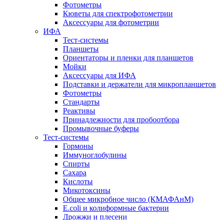
Фотометры
Кюветы для спектрофотометрии
Аксессуары для фотометрии
ИФА
Тест-системы
Планшеты
Ориентаторы и пленки для планшетов
Мойки
Аксессуары для ИФА
Подставки и держатели для микропланшетов
Фотометры
Стандарты
Реактивы
Принадлежности для пробоотбора
Промывочные буферы
Тест-системы
Гормоны
Иммуноглобулины
Спирты
Сахара
Кислоты
Микотоксины
Общее микробное число (КМАФАнМ)
E.coli и колиформные бактерии
Дрожжи и плесени