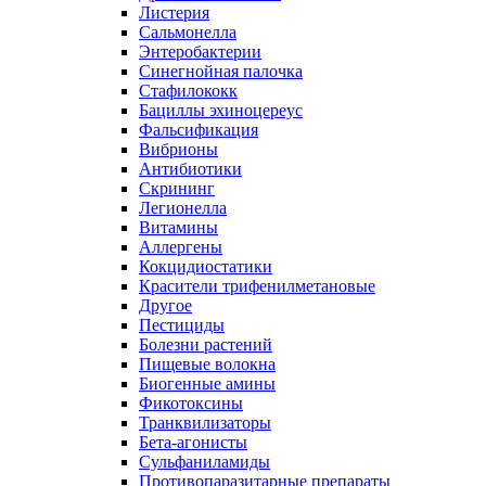
Листерия
Сальмонелла
Энтеробактерии
Синегнойная палочка
Стафилококк
Бациллы эхиноцереус
Фальсификация
Вибрионы
Антибиотики
Скрининг
Легионелла
Витамины
Аллергены
Кокцидиостатики
Красители трифенилметановые
Другое
Пестициды
Болезни растений
Пищевые волокна
Биогенные амины
Фикотоксины
Транквилизаторы
Бета-агонисты
Сульфаниламиды
Противопаразитарные препараты