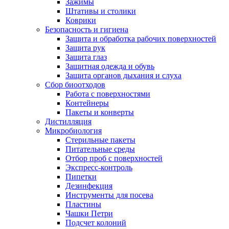
Зажимы
Штативы и столики
Коврики
Безопасность и гигиена
Защита и обработка рабочих поверхностей
Защита рук
Защита глаз
Защитная одежда и обувь
Защита органов дыхания и слуха
Сбор биоотходов
Работа с поверхностями
Контейнеры
Пакеты и конверты
Дистилляция
Микробиология
Стерильные пакеты
Питательные среды
Отбор проб с поверхностей
Экспресс-контроль
Пипетки
Дезинфекция
Инструменты для посева
Пластины
Чашки Петри
Подсчет колоний