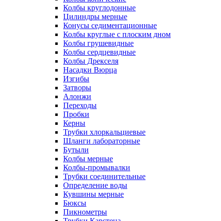
Колбы круглодонные
Цилиндры мерные
Конусы седиментационные
Колбы круглые с плоским дном
Колбы грушевидные
Колбы сердцевидные
Колбы Дрекселя
Насадки Вюрца
Изгибы
Затворы
Алонжи
Переходы
Пробки
Керны
Трубки хлоркальциевые
Шланги лабораторные
Бутыли
Колбы мерные
Колбы-промывалки
Трубки соединительные
Определение воды
Кувшины мерные
Бюксы
Пикнометры
Трубки Карстена