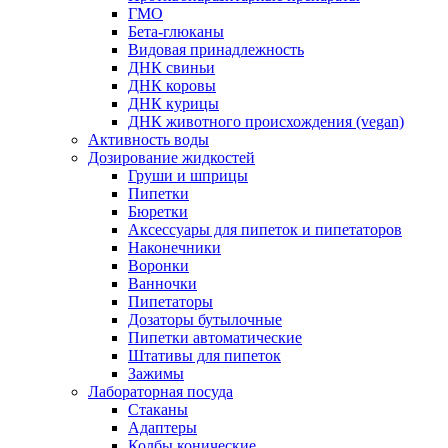
ГМО
Бета-глюканы
Видовая принадлежность
ДНК свиньи
ДНК коровы
ДНК курицы
ДНК животного происхождения (vegan)
Активность воды
Дозирование жидкостей
Груши и шприцы
Пипетки
Бюретки
Аксессуары для пипеток и пипетаторов
Наконечники
Воронки
Ванночки
Пипетаторы
Дозаторы бутылочные
Пипетки автоматические
Штативы для пипеток
Зажимы
Лабораторная посуда
Стаканы
Адаптеры
Колбы конические