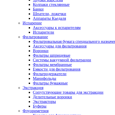
Колпаки стеклянные
Банки
Шпатели, ложечки
Аппараты Кьедаля
Испарение
Аксессуары к испарителям
Испарители
Фильтрование
Фильтровальная бумага специального назначе
Аксессуары для фильтрования
Воронки
Фильтры шприцевые
Системы вакуумной фильтрации
Фильтры мембранные
Емкости для фильтрования
Фильтродержатели
Манифольды
Фильтры бумажные
Экстракция
Сопутствующие товары для экстракции
Делительные воронки
Экстракторы
Буферы
Флуориметрия