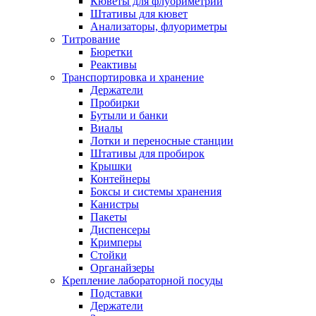
Кюветы для флуориметрии
Штативы для кювет
Анализаторы, флуориметры
Титрование
Бюретки
Реактивы
Транспортировка и хранение
Держатели
Пробирки
Бутыли и банки
Виалы
Лотки и переносные станции
Штативы для пробирок
Крышки
Контейнеры
Боксы и системы хранения
Канистры
Пакеты
Диспенсеры
Кримперы
Стойки
Органайзеры
Крепление лабораторной посуды
Подставки
Держатели