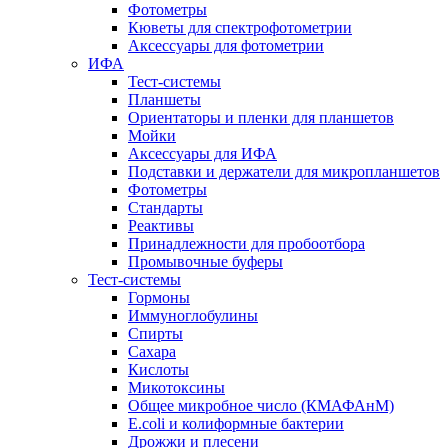
Фотометры
Кюветы для спектрофотометрии
Аксессуары для фотометрии
ИФА
Тест-системы
Планшеты
Ориентаторы и пленки для планшетов
Мойки
Аксессуары для ИФА
Подставки и держатели для микропланшетов
Фотометры
Стандарты
Реактивы
Принадлежности для пробоотбора
Промывочные буферы
Тест-системы
Гормоны
Иммуноглобулины
Спирты
Сахара
Кислоты
Микотоксины
Общее микробное число (КМАФАнМ)
E.coli и колиформные бактерии
Дрожжи и плесени