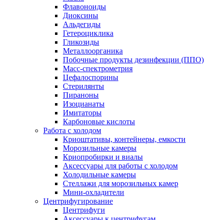
Флавоноиды
Диоксины
Альдегиды
Гетероциклика
Гликозиды
Металлоорганика
Побочные продукты дезинфекции (ППО)
Масс-спектрометрия
Цефалоспорины
Стерилянты
Пираноны
Изоцианаты
Имитаторы
Карбоновые кислоты
Работа с холодом
Криоштативы, контейнеры, емкости
Морозильные камеры
Криопробирки и виалы
Аксессуары для работы с холодом
Холодильные камеры
Стеллажи для морозильных камер
Мини-охладители
Центрифугирование
Центрифуги
Аксессуары к центрифугам