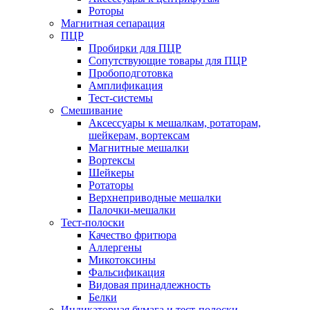
Роторы
Магнитная сепарация
ПЦР
Пробирки для ПЦР
Сопутствующие товары для ПЦР
Пробоподготовка
Амплификация
Тест-системы
Смешивание
Аксессуары к мешалкам, ротаторам,
шейкерам, вортексам
Магнитные мешалки
Вортексы
Шейкеры
Ротаторы
Верхнеприводные мешалки
Палочки-мешалки
Тест-полоски
Качество фритюра
Аллергены
Микотоксины
Фальсификация
Видовая принадлежность
Белки
Индикаторная бумага и тест-полоски