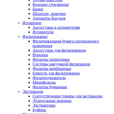
Колпаки стеклянные
Банки
Шпатели, ложечки
Аппараты Кьедаля
Испарение
Аксессуары к испарителям
Испарители
Фильтрование
Фильтровальная бумага специального
назначения
Аксессуары для фильтрования
Воронки
Фильтры шприцевые
Системы вакуумной фильтрации
Фильтры мембранные
Емкости для фильтрования
Фильтродержатели
Манифольды
Фильтры бумажные
Экстракция
Сопутствующие товары для экстракции
Делительные воронки
Экстракторы
Буферы