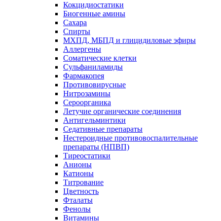
Кокцидиостатики
Биогенные амины
Сахара
Спирты
МХПД, МБПД и глицидиловые эфиры
Аллергены
Соматические клетки
Сульфаниламиды
Фармакопея
Противовирусные
Нитрозамины
Сероорганика
Летучие органические соединения
Антигельминтики
Седативные препараты
Нестероидные противовоспалительные
препараты (НПВП)
Тиреостатики
Анионы
Катионы
Титрование
Цветность
Фталаты
Фенолы
Витамины