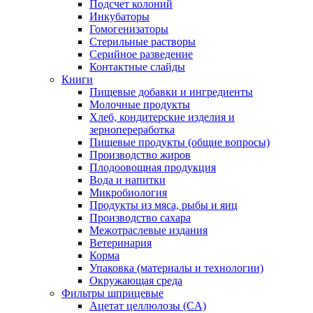
Подсчет колоний
Инкубаторы
Гомогенизаторы
Стерильные растворы
Серийное разведение
Контактные слайды
Книги
Пищевые добавки и ингредиенты
Молочные продукты
Хлеб, кондитерские изделия и
зернопереработка
Пищевые продукты (общие вопросы)
Производство жиров
Плодоовощная продукция
Вода и напитки
Микробиология
Продукты из мяса, рыбы и яиц
Производство сахара
Межотраслевые издания
Ветеринария
Корма
Упаковка (материалы и технологии)
Окружающая среда
Фильтры шприцевые
Ацетат целлюлозы (CA)