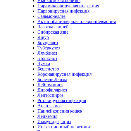
Ньюкаслская болезнь
Парамиксовирусная инфекция
Парвовирусная инфекция
Сальмонеллез
Актинобациллярная плевропневмония
Чесотка свиней
Сибирская язва
Ящур
Бруцеллез
Туберкулез
Лямблиоз
Эрлихиоз
Чумка
Бешенство
Коронавирусная инфекция
Болезнь Лайма
Лейшманиоз
Дирофиляриоз
Лептоспироз
Ротавирусная инфекция
Анаплазмоз
Панлейкопения кошек
Лейкемия
Иммунодефицит
Инфекционный перитонит