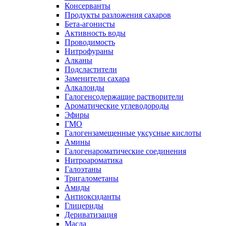
Консерванты
Продукты разложения сахаров
Бета-агонисты
Активность воды
Проводимость
Нитрофураны
Алканы
Подсластители
Заменители сахара
Алкалоиды
Галогенсодержащие растворители
Ароматические углеводороды
Эфиры
ГМО
Галогензамещенные уксусные кислоты
Амины
Галогенароматические соединения
Нитроароматика
Галоэтаны
Тригалометаны
Амиды
Антиоксиданты
Глицериды
Дериватизация
Масла