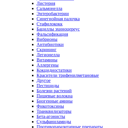
Листерия
Сальмонелла
Энтеробактерии
Синегнойная палочка
Стафилококк
Бациллы эхиноцереус
Фальсификация
Вибрионы
Антибиотики
Скрининг
Легионелла
Витамины
Аллергены
Кокцидиостатики
Красители трифенилметановые
Другое
Пестициды
Болезни растений
Пищевые волокна
Биогенные амины
Фикотоксины
Транквилизаторы
Бета-агонисты
Сульфаниламиды
Противопаразитарные препараты