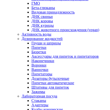
ГМО
Бета-глюканы
Видовая принадлежность
ДНК свиньи
ДНК коровы
ДНК курицы
ДНК животного происхождения (vegan)
Активность воды
Дозирование жидкостей
Груши и шприцы
Пипетки
Бюретки
Аксессуары для пипеток и пипетаторов
Наконечники
Воронки
Ванночки
Пипетаторы
Дозаторы бутылочные
Пипетки автоматические
Штативы для пипеток
Зажимы
Лабораторная посуда
Стаканы
Адаптеры
Колбы конические