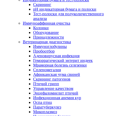
Скрининг
pH индикаторная бумага и полоски
Тест-полоски для полуколичественного
анализа
Иммуноаффинная очистка
Колонки
Оборудование
Принадлежности
Ветеринарная диагностика
Иммуноглобулины
Пробоотбор
Аденовирусная инфекция
Геморрагический энтерит индеек
Мраморная болезнь селезенки
Спленомегалия
Африканская чума свиней
Скрининг патогенов
Птичий грипп
Управление качеством
Энцефаломиелит птичий
Инфекционная анемия кур
Оспа птиц
Паратуберкулез
Микоплазмоз