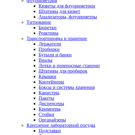
Флуориметрия
Кюветы для флуориметрии
Штативы для кювет
Анализаторы, флуориметры
Титрование
Бюретки
Реактивы
Транспортировка и хранение
Держатели
Пробирки
Бутыли и банки
Виалы
Лотки и переносные станции
Штативы для пробирок
Крышки
Контейнеры
Боксы и системы хранения
Канистры
Пакеты
Диспенсеры
Кримперы
Стойки
Органайзеры
Крепление лабораторной посуды
Подставки