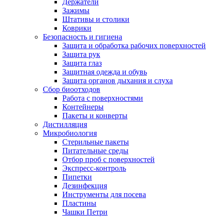
Держатели
Зажимы
Штативы и столики
Коврики
Безопасность и гигиена
Защита и обработка рабочих поверхностей
Защита рук
Защита глаз
Защитная одежда и обувь
Защита органов дыхания и слуха
Сбор биоотходов
Работа с поверхностями
Контейнеры
Пакеты и конверты
Дистилляция
Микробиология
Стерильные пакеты
Питательные среды
Отбор проб с поверхностей
Экспресс-контроль
Пипетки
Дезинфекция
Инструменты для посева
Пластины
Чашки Петри