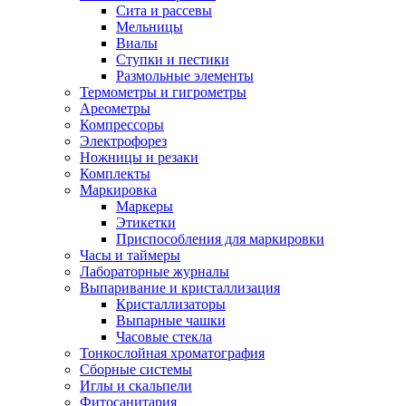
Сита и рассевы
Мельницы
Виалы
Ступки и пестики
Размольные элементы
Термометры и гигрометры
Ареометры
Компрессоры
Электрофорез
Ножницы и резаки
Комплекты
Маркировка
Маркеры
Этикетки
Приспособления для маркировки
Часы и таймеры
Лабораторные журналы
Выпаривание и кристаллизация
Кристаллизаторы
Выпарные чашки
Часовые стекла
Тонкослойная хроматография
Сборные системы
Иглы и скальпели
Фитосанитария