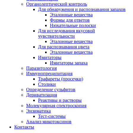
Органолептический контроль
Для обнаружения и распознавания запахов
Эталонные вещества
Формы для ответов
Нюхательные полоски
Для исследования вкусовой
чувствительности
Эталонные вещества
Для распознавания цвета
Эталонные вещества
Имитаторы
Имитаторы запаха
Паразитология
Иммунопреципитация
Трафареты (просечки)
Столики
Определение сульфитов
Дериватизация
Реактивы и растворы
Молекулярная спектроскопия
Энзиматика
Тест-системы
Анализ микотоксинов
Контакты