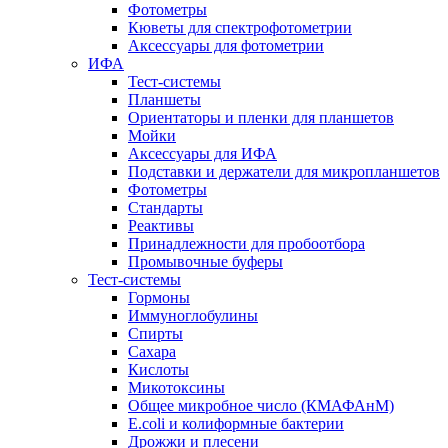
Фотометры
Кюветы для спектрофотометрии
Аксессуары для фотометрии
ИФА
Тест-системы
Планшеты
Ориентаторы и пленки для планшетов
Мойки
Аксессуары для ИФА
Подставки и держатели для микропланшетов
Фотометры
Стандарты
Реактивы
Принадлежности для пробоотбора
Промывочные буферы
Тест-системы
Гормоны
Иммуноглобулины
Спирты
Сахара
Кислоты
Микотоксины
Общее микробное число (КМАФАнМ)
E.coli и колиформные бактерии
Дрожжи и плесени