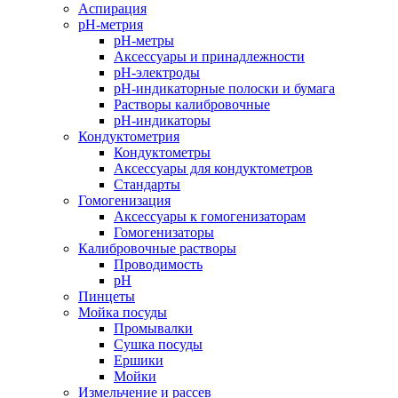
Аспирация
pH-метрия
pH-метры
Аксессуары и принадлежности
pH-электроды
pH-индикаторные полоски и бумага
Растворы калибровочные
pH-индикаторы
Кондуктометрия
Кондуктометры
Аксессуары для кондуктометров
Стандарты
Гомогенизация
Аксессуары к гомогенизаторам
Гомогенизаторы
Калибровочные растворы
Проводимость
pH
Пинцеты
Мойка посуды
Промывалки
Сушка посуды
Ершики
Мойки
Измельчение и рассев