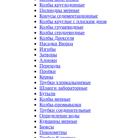
Колбы круглодонные
Цилиндры мерные
Конусы седиментационные
Колбы круглые с плоским дном
Колбы грушевидные
Колбы сердцевидные
Колбы Дрекселя
Насадки Вюрца
Изгибы
Затворы
Алонжи
Переходы
Пробки
Керны
Трубки хлоркальциевые
Шланги лабораторные
Бутыли
Колбы мерные
Колбы-промывалки
Трубки соединительные
Определение воды
Кувшины мерные
Бюксы
Пикнометры
Трубки Карстена