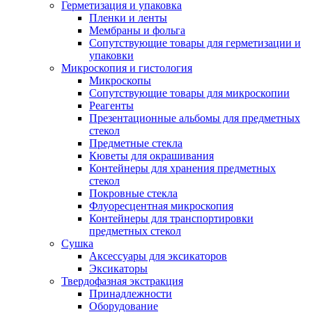
Герметизация и упаковка
Пленки и ленты
Мембраны и фольга
Сопутствующие товары для герметизации и
упаковки
Микроскопия и гистология
Микроскопы
Сопутствующие товары для микроскопии
Реагенты
Презентационные альбомы для предметных
стекол
Предметные стекла
Кюветы для окрашивания
Контейнеры для хранения предметных
стекол
Покровные стекла
Флуоресцентная микроскопия
Контейнеры для транспортировки
предметных стекол
Сушка
Аксессуары для эксикаторов
Эксикаторы
Твердофазная экстракция
Принадлежности
Оборудование