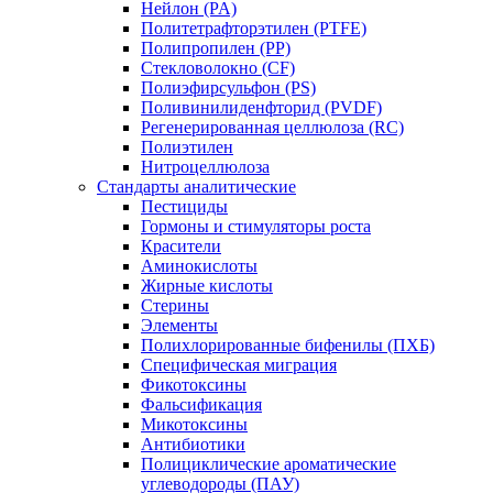
Нейлон (PA)
Политетрафторэтилен (PTFE)
Полипропилен (PP)
Стекловолокно (CF)
Полиэфирсульфон (PS)
Поливинилиденфторид (PVDF)
Регенерированная целлюлоза (RC)
Полиэтилен
Нитроцеллюлоза
Стандарты аналитические
Пестициды
Гормоны и стимуляторы роста
Красители
Аминокислоты
Жирные кислоты
Стерины
Элементы
Полихлорированные бифенилы (ПХБ)
Специфическая миграция
Фикотоксины
Фальсификация
Микотоксины
Антибиотики
Полициклические ароматические
углеводороды (ПАУ)