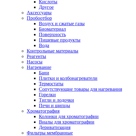
Кислоты
Другое
Аксессуары
Пробоотбор
Воздух и сжатые газы
Биоматериал
Поверхность
Пищевые продукты
Вода
Контрольные материалы
Реагенты
Насосы
Нагревание
Бани
Плитки и колбонагреватели
Термостаты
Сопутствующие товары для нагревания
Горелки
Тигли и лодочки
Печи и щипцы
Хроматография
Колонки для хроматографии
Виалы для хроматографии
Дериватизация
Фильтры мембранные