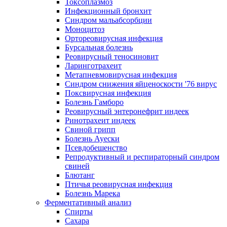
Токсоплазмоз
Инфекционный бронхит
Синдром мальабсорбции
Моноцитоз
Ортореовирусная инфекция
Бурсальная болезнь
Реовирусный теносиновит
Ларинготрахеит
Метапневмовирусная инфекция
Синдром снижения яйценоскости '76 вирус
Поксвирусная инфекция
Болезнь Гамборо
Реовирусный энтеронефрит индеек
Ринотрахеит индеек
Свиной грипп
Болезнь Ауески
Псевдобешенство
Репродуктивный и респираторный синдром
свиней
Блютанг
Птичья реовирусная инфекция
Болезнь Марека
Ферментативный анализ
Спирты
Сахара