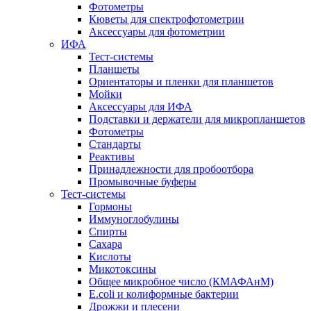
Фотометры
Кюветы для спектрофотометрии
Аксессуары для фотометрии
ИФА
Тест-системы
Планшеты
Ориентаторы и пленки для планшетов
Мойки
Аксессуары для ИФА
Подставки и держатели для микропланшетов
Фотометры
Стандарты
Реактивы
Принадлежности для пробоотбора
Промывочные буферы
Тест-системы
Гормоны
Иммуноглобулины
Спирты
Сахара
Кислоты
Микотоксины
Общее микробное число (КМАФАнМ)
E.coli и колиформные бактерии
Дрожжи и плесени