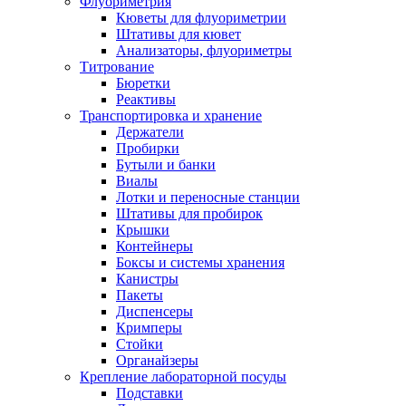
Флуориметрия
Кюветы для флуориметрии
Штативы для кювет
Анализаторы, флуориметры
Титрование
Бюретки
Реактивы
Транспортировка и хранение
Держатели
Пробирки
Бутыли и банки
Виалы
Лотки и переносные станции
Штативы для пробирок
Крышки
Контейнеры
Боксы и системы хранения
Канистры
Пакеты
Диспенсеры
Кримперы
Стойки
Органайзеры
Крепление лабораторной посуды
Подставки