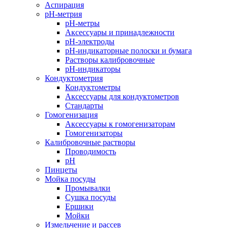
Аспирация
pH-метрия
pH-метры
Аксессуары и принадлежности
pH-электроды
pH-индикаторные полоски и бумага
Растворы калибровочные
pH-индикаторы
Кондуктометрия
Кондуктометры
Аксессуары для кондуктометров
Стандарты
Гомогенизация
Аксессуары к гомогенизаторам
Гомогенизаторы
Калибровочные растворы
Проводимость
pH
Пинцеты
Мойка посуды
Промывалки
Сушка посуды
Ершики
Мойки
Измельчение и рассев