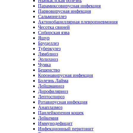
Ньюкаслская болезнь
Парамиксовирусная инфекция
Парвовирусная инфекция
Сальмонеллез
Актинобациллярная плевропневмония
Чесотка свиней
Сибирская язва
Ящур
Бруцеллез
Туберкулез
Лямблиоз
Эрлихиоз
Чумка
Бешенство
Коронавирусная инфекция
Болезнь Лайма
Лейшманиоз
Дирофиляриоз
Лептоспироз
Ротавирусная инфекция
Анаплазмоз
Панлейкопения кошек
Лейкемия
Иммунодефицит
Инфекционный перитонит