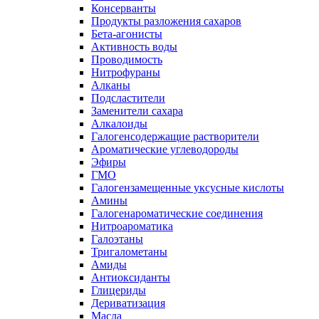
Консерванты
Продукты разложения сахаров
Бета-агонисты
Активность воды
Проводимость
Нитрофураны
Алканы
Подсластители
Заменители сахара
Алкалоиды
Галогенсодержащие растворители
Ароматические углеводороды
Эфиры
ГМО
Галогензамещенные уксусные кислоты
Амины
Галогенароматические соединения
Нитроароматика
Галоэтаны
Тригалометаны
Амиды
Антиоксиданты
Глицериды
Дериватизация
Масла