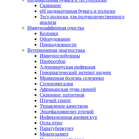
Скрининг
pH индикаторная бумага и полоски
Тест-полоски для полуколичественного
анализа
Иммуноаффинная очистка
Колонки
Оборудование
Принадлежности
Ветеринарная диагностика
Иммуноглобулины
Пробоотбор
Аденовирусная инфекция
Геморрагический энтерит индеек
Мраморная болезнь селезенки
Спленомегалия
Африканская чума свиней
Скрининг патогенов
Птичий грипп
Управление качеством
Энцефаломиелит птичий
Инфекционная анемия кур
Оспа птиц
Паратуберкулез
Микоплазмоз