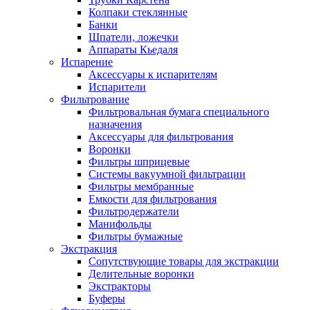
Колпаки стеклянные
Банки
Шпатели, ложечки
Аппараты Кьедаля
Испарение
Аксессуары к испарителям
Испарители
Фильтрование
Фильтровальная бумага специального
назначения
Аксессуары для фильтрования
Воронки
Фильтры шприцевые
Системы вакуумной фильтрации
Фильтры мембранные
Емкости для фильтрования
Фильтродержатели
Манифольды
Фильтры бумажные
Экстракция
Сопутствующие товары для экстракции
Делительные воронки
Экстракторы
Буферы