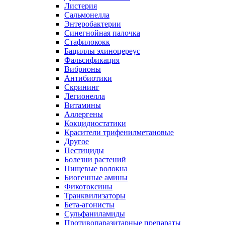
Листерия
Сальмонелла
Энтеробактерии
Синегнойная палочка
Стафилококк
Бациллы эхиноцереус
Фальсификация
Вибрионы
Антибиотики
Скрининг
Легионелла
Витамины
Аллергены
Кокцидиостатики
Красители трифенилметановые
Другое
Пестициды
Болезни растений
Пищевые волокна
Биогенные амины
Фикотоксины
Транквилизаторы
Бета-агонисты
Сульфаниламиды
Противопаразитарные препараты