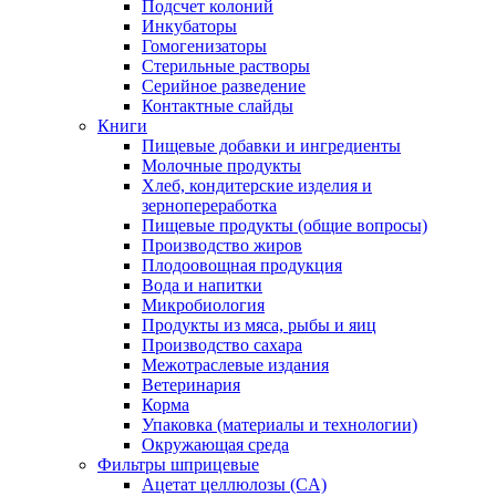
Подсчет колоний
Инкубаторы
Гомогенизаторы
Стерильные растворы
Серийное разведение
Контактные слайды
Книги
Пищевые добавки и ингредиенты
Молочные продукты
Хлеб, кондитерские изделия и
зернопереработка
Пищевые продукты (общие вопросы)
Производство жиров
Плодоовощная продукция
Вода и напитки
Микробиология
Продукты из мяса, рыбы и яиц
Производство сахара
Межотраслевые издания
Ветеринария
Корма
Упаковка (материалы и технологии)
Окружающая среда
Фильтры шприцевые
Ацетат целлюлозы (CA)