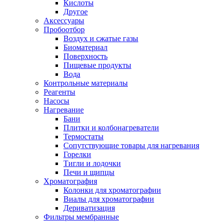
Кислоты
Другое
Аксессуары
Пробоотбор
Воздух и сжатые газы
Биоматериал
Поверхность
Пищевые продукты
Вода
Контрольные материалы
Реагенты
Насосы
Нагревание
Бани
Плитки и колбонагреватели
Термостаты
Сопутствующие товары для нагревания
Горелки
Тигли и лодочки
Печи и щипцы
Хроматография
Колонки для хроматографии
Виалы для хроматографии
Дериватизация
Фильтры мембранные