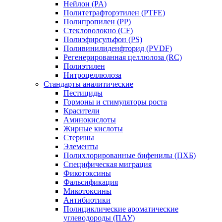
Нейлон (PA)
Политетрафторэтилен (PTFE)
Полипропилен (PP)
Стекловолокно (CF)
Полиэфирсульфон (PS)
Поливинилиденфторид (PVDF)
Регенерированная целлюлоза (RC)
Полиэтилен
Нитроцеллюлоза
Стандарты аналитические
Пестициды
Гормоны и стимуляторы роста
Красители
Аминокислоты
Жирные кислоты
Стерины
Элементы
Полихлорированные бифенилы (ПХБ)
Специфическая миграция
Фикотоксины
Фальсификация
Микотоксины
Антибиотики
Полициклические ароматические
углеводороды (ПАУ)