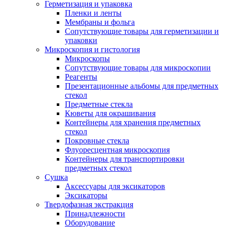
Герметизация и упаковка
Пленки и ленты
Мембраны и фольга
Сопутствующие товары для герметизации и
упаковки
Микроскопия и гистология
Микроскопы
Сопутствующие товары для микроскопии
Реагенты
Презентационные альбомы для предметных
стекол
Предметные стекла
Кюветы для окрашивания
Контейнеры для хранения предметных
стекол
Покровные стекла
Флуоресцентная микроскопия
Контейнеры для транспортировки
предметных стекол
Сушка
Аксессуары для эксикаторов
Эксикаторы
Твердофазная экстракция
Принадлежности
Оборудование