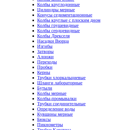
Колбы круглодонные
Цилиндры мерные
Конусы седиментационные
Колбы круглые с плоским дном
Колбы грушевидные
Колбы сердцевидные
Колбы Дрекселя
Насадки Вюрца
Изгибы
Затворы
Алонжи
Переходы
Пробки
Керны
Трубки хлоркальциевые
Шланги лабораторные
Бутыли
Колбы мерные
Колбы-промывалки
Трубки соединительные
Определение воды
Кувшины мерные
Бюксы
Пикнометры
Трубки Карстена