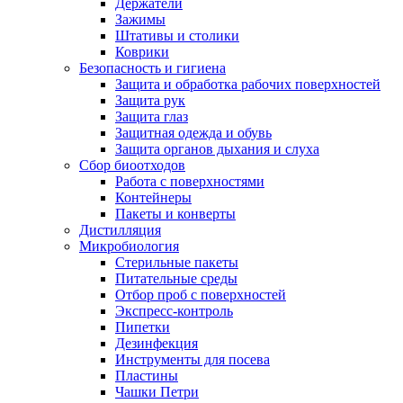
Держатели
Зажимы
Штативы и столики
Коврики
Безопасность и гигиена
Защита и обработка рабочих поверхностей
Защита рук
Защита глаз
Защитная одежда и обувь
Защита органов дыхания и слуха
Сбор биоотходов
Работа с поверхностями
Контейнеры
Пакеты и конверты
Дистилляция
Микробиология
Стерильные пакеты
Питательные среды
Отбор проб с поверхностей
Экспресс-контроль
Пипетки
Дезинфекция
Инструменты для посева
Пластины
Чашки Петри