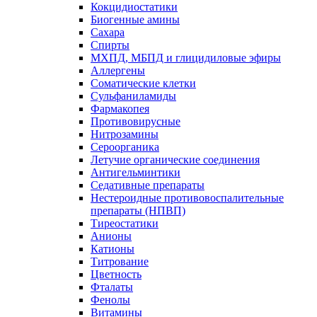
Кокцидиостатики
Биогенные амины
Сахара
Спирты
МХПД, МБПД и глицидиловые эфиры
Аллергены
Соматические клетки
Сульфаниламиды
Фармакопея
Противовирусные
Нитрозамины
Сероорганика
Летучие органические соединения
Антигельминтики
Седативные препараты
Нестероидные противовоспалительные
препараты (НПВП)
Тиреостатики
Анионы
Катионы
Титрование
Цветность
Фталаты
Фенолы
Витамины