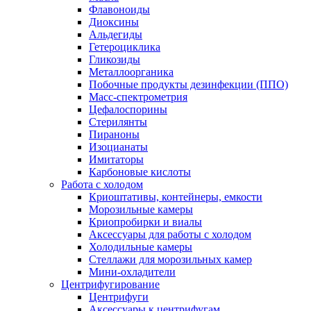
Флавоноиды
Диоксины
Альдегиды
Гетероциклика
Гликозиды
Металлоорганика
Побочные продукты дезинфекции (ППО)
Масс-спектрометрия
Цефалоспорины
Стерилянты
Пираноны
Изоцианаты
Имитаторы
Карбоновые кислоты
Работа с холодом
Криоштативы, контейнеры, емкости
Морозильные камеры
Криопробирки и виалы
Аксессуары для работы с холодом
Холодильные камеры
Стеллажи для морозильных камер
Мини-охладители
Центрифугирование
Центрифуги
Аксессуары к центрифугам