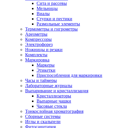
Сита и рассевы
Мельницы
Виалы
Ступки и пестики
Размольные элементы
Термометры и гигрометры
Ареометры
Компрессоры
Электрофорез
Ножницы и резаки
Комплекты
Маркировка
Маркеры
Этикетки
Приспособления для маркировки
Часы и таймеры
Лабораторные журналы
Выпаривание и кристаллизация
Кристаллизаторы
Выпарные чашки
Часовые стекла
Тонкослойная хроматография
Сборные системы
Иглы и скальпели
Фитосанитария