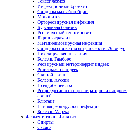
Токсоплазмоз
Инфекционный бронхит
Синдром мальабсорбции
Моноцитоз
Ортореовирусная инфекция
Бурсальная болезнь
Реовирусный теносиновит
Ларинготрахеит
Метапневмовирусная инфекция
Синдром снижения яйценоскости '76 вирус
Поксвирусная инфекция
Болезнь Гамборо
Реовирусный энтеронефрит индеек
Ринотрахеит индеек
Свиной грипп
Болезнь Ауески
Псевдобешенство
Репродуктивный и респираторный синдром
свиней
Блютанг
Птичья реовирусная инфекция
Болезнь Марека
Ферментативный анализ
Спирты
Сахара