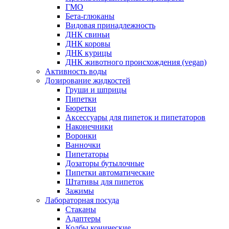
ГМО
Бета-глюканы
Видовая принадлежность
ДНК свиньи
ДНК коровы
ДНК курицы
ДНК животного происхождения (vegan)
Активность воды
Дозирование жидкостей
Груши и шприцы
Пипетки
Бюретки
Аксессуары для пипеток и пипетаторов
Наконечники
Воронки
Ванночки
Пипетаторы
Дозаторы бутылочные
Пипетки автоматические
Штативы для пипеток
Зажимы
Лабораторная посуда
Стаканы
Адаптеры
Колбы конические