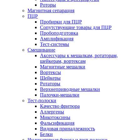
Роторы
Магнитная сепарация
ПЦР
Пробирки для ПЦР
Сопутствующие товары для ПЦР
Пробоподготовка
Амплификация
Тест-системы
Смешивание
Аксессуары к мешалкам, ротаторам,
шейкерам, вортексам
Магнитные мешалки
Вортексы
Шейкеры
Ротаторы
Верхнеприводные мешалки
Палочки-мешалки
Тест-полоски
Качество фритюра
Аллергены
Микотоксины
Фальсификация
Видовая принадлежность
Белки
Индикаторная бумага и тест-полоски