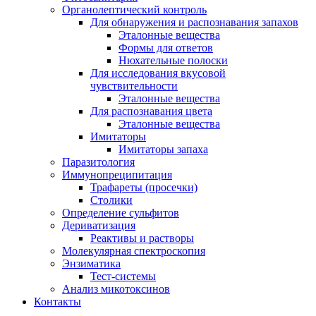
Органолептический контроль
Для обнаружения и распознавания запахов
Эталонные вещества
Формы для ответов
Нюхательные полоски
Для исследования вкусовой
чувствительности
Эталонные вещества
Для распознавания цвета
Эталонные вещества
Имитаторы
Имитаторы запаха
Паразитология
Иммунопреципитация
Трафареты (просечки)
Столики
Определение сульфитов
Дериватизация
Реактивы и растворы
Молекулярная спектроскопия
Энзиматика
Тест-системы
Анализ микотоксинов
Контакты