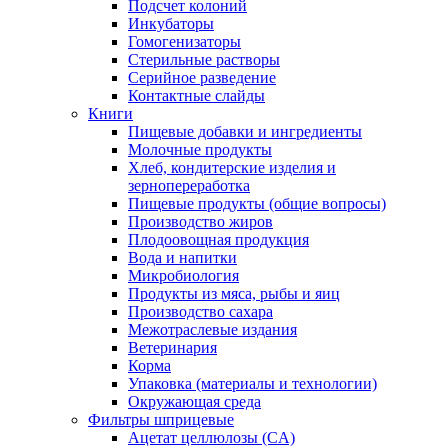
Подсчет колоний
Инкубаторы
Гомогенизаторы
Стерильные растворы
Серийное разведение
Контактные слайды
Книги
Пищевые добавки и ингредиенты
Молочные продукты
Хлеб, кондитерские изделия и
зернопереработка
Пищевые продукты (общие вопросы)
Производство жиров
Плодоовощная продукция
Вода и напитки
Микробиология
Продукты из мяса, рыбы и яиц
Производство сахара
Межотраслевые издания
Ветеринария
Корма
Упаковка (материалы и технологии)
Окружающая среда
Фильтры шприцевые
Ацетат целлюлозы (CA)