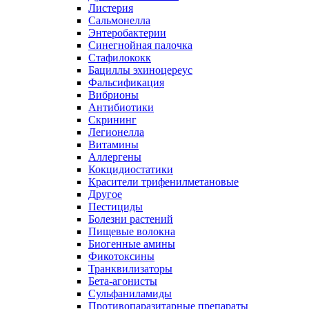
Листерия
Сальмонелла
Энтеробактерии
Синегнойная палочка
Стафилококк
Бациллы эхиноцереус
Фальсификация
Вибрионы
Антибиотики
Скрининг
Легионелла
Витамины
Аллергены
Кокцидиостатики
Красители трифенилметановые
Другое
Пестициды
Болезни растений
Пищевые волокна
Биогенные амины
Фикотоксины
Транквилизаторы
Бета-агонисты
Сульфаниламиды
Противопаразитарные препараты