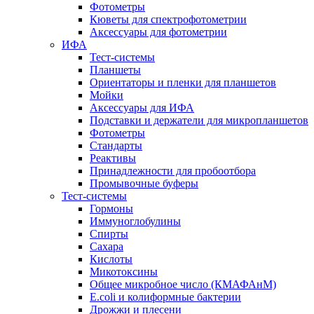
Фотометры
Кюветы для спектрофотометрии
Аксессуары для фотометрии
ИФА
Тест-системы
Планшеты
Ориентаторы и пленки для планшетов
Мойки
Аксессуары для ИФА
Подставки и держатели для микропланшетов
Фотометры
Стандарты
Реактивы
Принадлежности для пробоотбора
Промывочные буферы
Тест-системы
Гормоны
Иммуноглобулины
Спирты
Сахара
Кислоты
Микотоксины
Общее микробное число (КМАФАнМ)
E.coli и колиформные бактерии
Дрожжи и плесени