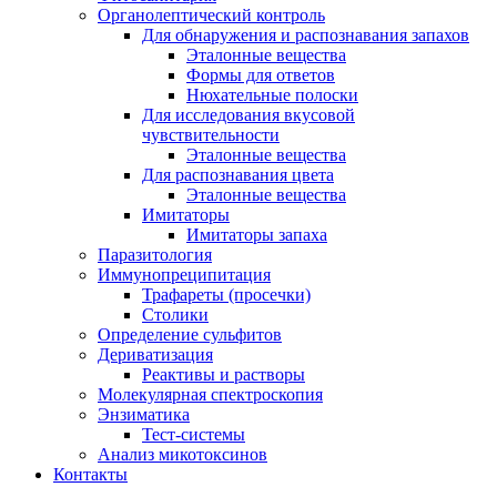
Органолептический контроль
Для обнаружения и распознавания запахов
Эталонные вещества
Формы для ответов
Нюхательные полоски
Для исследования вкусовой
чувствительности
Эталонные вещества
Для распознавания цвета
Эталонные вещества
Имитаторы
Имитаторы запаха
Паразитология
Иммунопреципитация
Трафареты (просечки)
Столики
Определение сульфитов
Дериватизация
Реактивы и растворы
Молекулярная спектроскопия
Энзиматика
Тест-системы
Анализ микотоксинов
Контакты