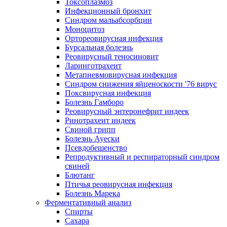
Токсоплазмоз
Инфекционный бронхит
Синдром мальабсорбции
Моноцитоз
Ортореовирусная инфекция
Бурсальная болезнь
Реовирусный теносиновит
Ларинготрахеит
Метапневмовирусная инфекция
Синдром снижения яйценоскости '76 вирус
Поксвирусная инфекция
Болезнь Гамборо
Реовирусный энтеронефрит индеек
Ринотрахеит индеек
Свиной грипп
Болезнь Ауески
Псевдобешенство
Репродуктивный и респираторный синдром
свиней
Блютанг
Птичья реовирусная инфекция
Болезнь Марека
Ферментативный анализ
Спирты
Сахара