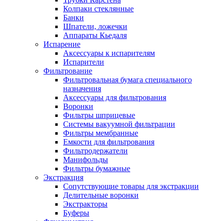
Колпаки стеклянные
Банки
Шпатели, ложечки
Аппараты Кьедаля
Испарение
Аксессуары к испарителям
Испарители
Фильтрование
Фильтровальная бумага специального
назначения
Аксессуары для фильтрования
Воронки
Фильтры шприцевые
Системы вакуумной фильтрации
Фильтры мембранные
Емкости для фильтрования
Фильтродержатели
Манифольды
Фильтры бумажные
Экстракция
Сопутствующие товары для экстракции
Делительные воронки
Экстракторы
Буферы