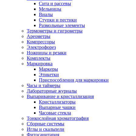
Сита и рассевы
Мельницы
Виалы
Ступки и пестики
Размольные элементы
Термометры и гигрометры
Ареометры
Компрессоры
Электрофорез
Ножницы и резаки
Комплекты
Маркировка
Маркеры
Этикетки
Приспособления для маркировки
Часы и таймеры
Лабораторные журналы
Выпаривание и кристаллизация
Кристаллизаторы
Выпарные чашки
Часовые стекла
Тонкослойная хроматография
Сборные системы
Иглы и скальпели
Фитосанитария