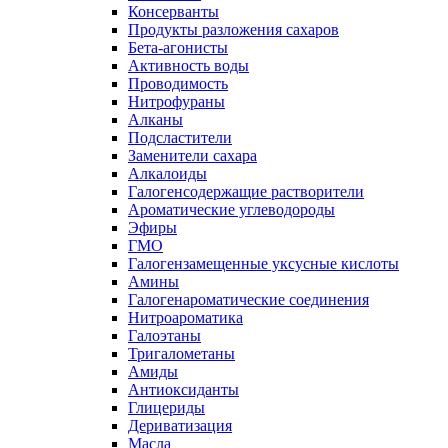
Консерванты
Продукты разложения сахаров
Бета-агонисты
Активность воды
Проводимость
Нитрофураны
Алканы
Подсластители
Заменители сахара
Алкалоиды
Галогенсодержащие растворители
Ароматические углеводороды
Эфиры
ГМО
Галогензамещенные уксусные кислоты
Амины
Галогенароматические соединения
Нитроароматика
Галоэтаны
Тригалометаны
Амиды
Антиоксиданты
Глицериды
Дериватизация
Масла