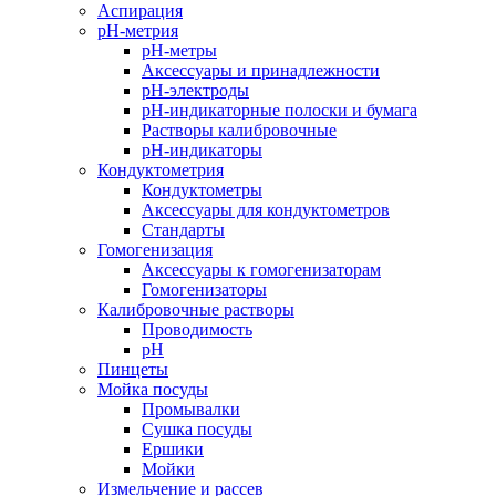
Аспирация
pH-метрия
pH-метры
Аксессуары и принадлежности
pH-электроды
pH-индикаторные полоски и бумага
Растворы калибровочные
pH-индикаторы
Кондуктометрия
Кондуктометры
Аксессуары для кондуктометров
Стандарты
Гомогенизация
Аксессуары к гомогенизаторам
Гомогенизаторы
Калибровочные растворы
Проводимость
pH
Пинцеты
Мойка посуды
Промывалки
Сушка посуды
Ершики
Мойки
Измельчение и рассев