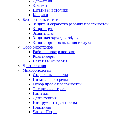
Держатели
Зажимы
Штативы и столики
Коврики
Безопасность и гигиена
Защита и обработка рабочих поверхностей
Защита рук
Защита глаз
Защитная одежда и обувь
Защита органов дыхания и слуха
Сбор биоотходов
Работа с поверхностями
Контейнеры
Пакеты и конверты
Дистилляция
Микробиология
Стерильные пакеты
Питательные среды
Отбор проб с поверхностей
Экспресс-контроль
Пипетки
Дезинфекция
Инструменты для посева
Пластины
Чашки Петри