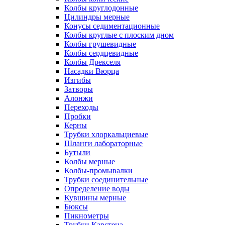
Колбы круглодонные
Цилиндры мерные
Конусы седиментационные
Колбы круглые с плоским дном
Колбы грушевидные
Колбы сердцевидные
Колбы Дрекселя
Насадки Вюрца
Изгибы
Затворы
Алонжи
Переходы
Пробки
Керны
Трубки хлоркальциевые
Шланги лабораторные
Бутыли
Колбы мерные
Колбы-промывалки
Трубки соединительные
Определение воды
Кувшины мерные
Бюксы
Пикнометры
Трубки Карстена