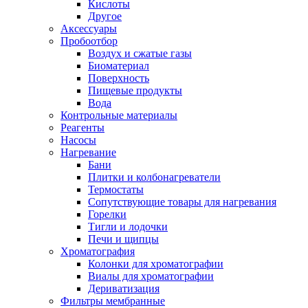
Кислоты
Другое
Аксессуары
Пробоотбор
Воздух и сжатые газы
Биоматериал
Поверхность
Пищевые продукты
Вода
Контрольные материалы
Реагенты
Насосы
Нагревание
Бани
Плитки и колбонагреватели
Термостаты
Сопутствующие товары для нагревания
Горелки
Тигли и лодочки
Печи и щипцы
Хроматография
Колонки для хроматографии
Виалы для хроматографии
Дериватизация
Фильтры мембранные