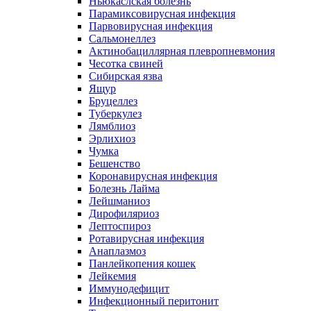
Ньюкаслская болезнь
Парамиксовирусная инфекция
Парвовирусная инфекция
Сальмонеллез
Актинобациллярная плевропневмония
Чесотка свиней
Сибирская язва
Ящур
Бруцеллез
Туберкулез
Лямблиоз
Эрлихиоз
Чумка
Бешенство
Коронавирусная инфекция
Болезнь Лайма
Лейшманиоз
Дирофиляриоз
Лептоспироз
Ротавирусная инфекция
Анаплазмоз
Панлейкопения кошек
Лейкемия
Иммунодефицит
Инфекционный перитонит