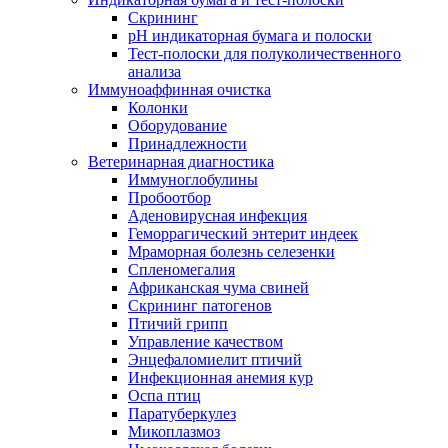
Скрининг
pH индикаторная бумага и полоски
Тест-полоски для полуколичественного
анализа
Иммуноаффинная очистка
Колонки
Оборудование
Принадлежности
Ветеринарная диагностика
Иммуноглобулины
Пробоотбор
Аденовирусная инфекция
Геморрагический энтерит индеек
Мраморная болезнь селезенки
Спленомегалия
Африканская чума свиней
Скрининг патогенов
Птичий грипп
Управление качеством
Энцефаломиелит птичий
Инфекционная анемия кур
Оспа птиц
Паратуберкулез
Микоплазмоз