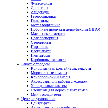
Флавоноиды
Диоксины
Альдегиды
Гетероциклика
Гликозиды
Металлоорганика
Побочные продукты дезинфекции (ППО)
Масс-спектрометрия
Цефалоспорины
Стерилянты
Пираноны
Изоцианаты
Имитаторы
Карбоновые кислоты
Работа с холодом
Криоштативы, контейнеры, емкости
Морозильные камеры
Криопробирки и виалы
Аксессуары для работы с холодом
Холодильные камеры
Стеллажи для морозильных камер
Мини-охладители
Центрифугирование
Центрифуги
Аксессуары к центрифугам