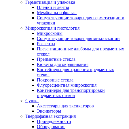
Герметизация и упаковка
Пленки и ленты
Мембраны и фольга
Сопутствующие товары для герметизации и
упаковки
Микроскопия и гистология
Микроскопы
Сопутствующие товары для микроскопии
Реагенты
Презентационные альбомы для предметных
стекол
Предметные стекла
Кюветы для окрашивания
Контейнеры для хранения предметных
стекол
Покровные стекла
Флуоресцентная микроскопия
Контейнеры для транспортировки
предметных стекол
Сушка
Аксессуары для эксикаторов
Эксикаторы
Твердофазная экстракция
Принадлежности
Оборудование