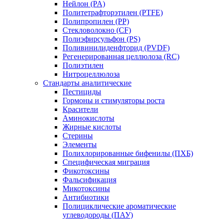
Нейлон (PA)
Политетрафторэтилен (PTFE)
Полипропилен (PP)
Стекловолокно (CF)
Полиэфирсульфон (PS)
Поливинилиденфторид (PVDF)
Регенерированная целлюлоза (RC)
Полиэтилен
Нитроцеллюлоза
Стандарты аналитические
Пестициды
Гормоны и стимуляторы роста
Красители
Аминокислоты
Жирные кислоты
Стерины
Элементы
Полихлорированные бифенилы (ПХБ)
Специфическая миграция
Фикотоксины
Фальсификация
Микотоксины
Антибиотики
Полициклические ароматические
углеводороды (ПАУ)