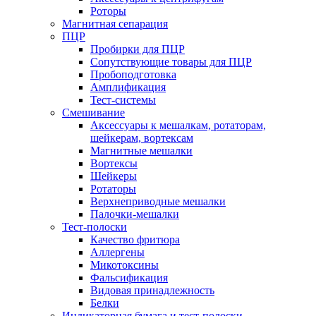
Роторы
Магнитная сепарация
ПЦР
Пробирки для ПЦР
Сопутствующие товары для ПЦР
Пробоподготовка
Амплификация
Тест-системы
Смешивание
Аксессуары к мешалкам, ротаторам,
шейкерам, вортексам
Магнитные мешалки
Вортексы
Шейкеры
Ротаторы
Верхнеприводные мешалки
Палочки-мешалки
Тест-полоски
Качество фритюра
Аллергены
Микотоксины
Фальсификация
Видовая принадлежность
Белки
Индикаторная бумага и тест-полоски