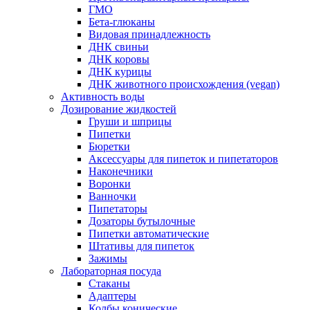
ГМО
Бета-глюканы
Видовая принадлежность
ДНК свиньи
ДНК коровы
ДНК курицы
ДНК животного происхождения (vegan)
Активность воды
Дозирование жидкостей
Груши и шприцы
Пипетки
Бюретки
Аксессуары для пипеток и пипетаторов
Наконечники
Воронки
Ванночки
Пипетаторы
Дозаторы бутылочные
Пипетки автоматические
Штативы для пипеток
Зажимы
Лабораторная посуда
Стаканы
Адаптеры
Колбы конические