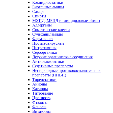
Кокцидиостатики
Биогенные амины
Сахара
Спирты
МХПД, МБПД и глицидиловые эфиры
Аллергены
Соматические клетки
Сульфаниламиды
Фармакопея
Противовирусные
Нитрозамины
Сероорганика
Летучие органические соединения
Антигельминтики
Седативные препараты
Нестероидные противовоспалительные
препараты (НПВП)
Тиреостатики
Анионы
Катионы
Титрование
Цветность
Фталаты
Фенолы
Витамины