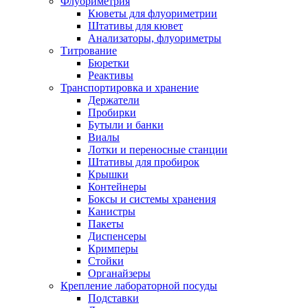
Флуориметрия
Кюветы для флуориметрии
Штативы для кювет
Анализаторы, флуориметры
Титрование
Бюретки
Реактивы
Транспортировка и хранение
Держатели
Пробирки
Бутыли и банки
Виалы
Лотки и переносные станции
Штативы для пробирок
Крышки
Контейнеры
Боксы и системы хранения
Канистры
Пакеты
Диспенсеры
Кримперы
Стойки
Органайзеры
Крепление лабораторной посуды
Подставки