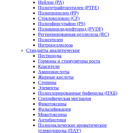
Нейлон (PA)
Политетрафторэтилен (PTFE)
Полипропилен (PP)
Стекловолокно (CF)
Полиэфирсульфон (PS)
Поливинилиденфторид (PVDF)
Регенерированная целлюлоза (RC)
Полиэтилен
Нитроцеллюлоза
Стандарты аналитические
Пестициды
Гормоны и стимуляторы роста
Красители
Аминокислоты
Жирные кислоты
Стерины
Элементы
Полихлорированные бифенилы (ПХБ)
Специфическая миграция
Фикотоксины
Фальсификация
Микотоксины
Антибиотики
Полициклические ароматические
углеводороды (ПАУ)