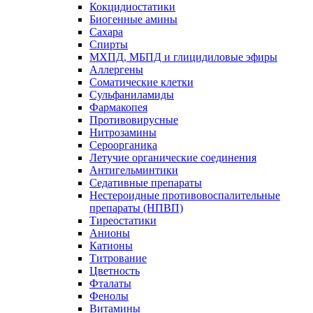
Кокцидиостатики
Биогенные амины
Сахара
Спирты
МХПД, МБПД и глицидиловые эфиры
Аллергены
Соматические клетки
Сульфаниламиды
Фармакопея
Противовирусные
Нитрозамины
Сероорганика
Летучие органические соединения
Антигельминтики
Седативные препараты
Нестероидные противовоспалительные
препараты (НПВП)
Тиреостатики
Анионы
Катионы
Титрование
Цветность
Фталаты
Фенолы
Витамины