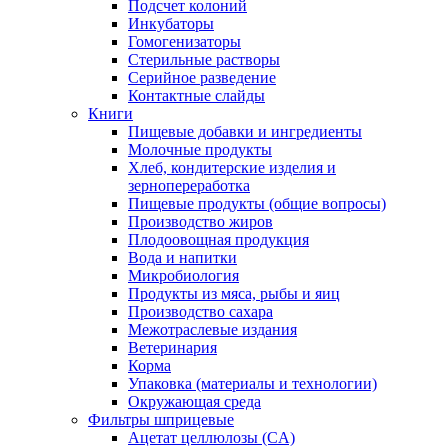
Подсчет колоний
Инкубаторы
Гомогенизаторы
Стерильные растворы
Серийное разведение
Контактные слайды
Книги
Пищевые добавки и ингредиенты
Молочные продукты
Хлеб, кондитерские изделия и
зернопереработка
Пищевые продукты (общие вопросы)
Производство жиров
Плодоовощная продукция
Вода и напитки
Микробиология
Продукты из мяса, рыбы и яиц
Производство сахара
Межотраслевые издания
Ветеринария
Корма
Упаковка (материалы и технологии)
Окружающая среда
Фильтры шприцевые
Ацетат целлюлозы (CA)