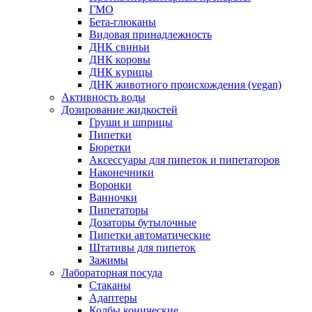
ГМО
Бета-глюканы
Видовая принадлежность
ДНК свиньи
ДНК коровы
ДНК курицы
ДНК животного происхождения (vegan)
Активность воды
Дозирование жидкостей
Груши и шприцы
Пипетки
Бюретки
Аксессуары для пипеток и пипетаторов
Наконечники
Воронки
Ванночки
Пипетаторы
Дозаторы бутылочные
Пипетки автоматические
Штативы для пипеток
Зажимы
Лабораторная посуда
Стаканы
Адаптеры
Колбы конические