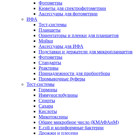
Фотометры
Кюветы для спектрофотометрии
Аксессуары для фотометрии
ИФА
Тест-системы
Планшеты
Ориентаторы и пленки для планшетов
Мойки
Аксессуары для ИФА
Подставки и держатели для микропланшетов
Фотометры
Стандарты
Реактивы
Принадлежности для пробоотбора
Промывочные буферы
Тест-системы
Гормоны
Иммуноглобулины
Спирты
Сахара
Кислоты
Микотоксины
Общее микробное число (КМАФАнМ)
E.coli и колиформные бактерии
Дрожжи и плесени