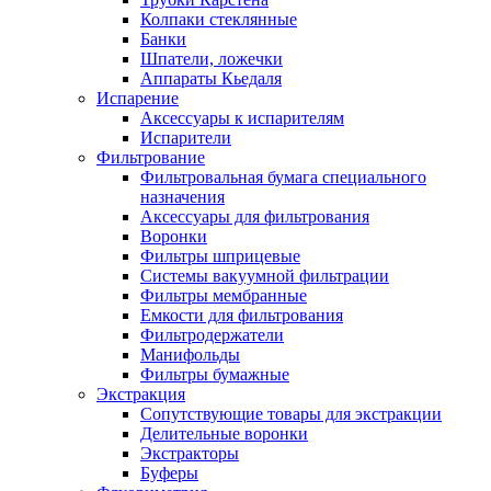
Колпаки стеклянные
Банки
Шпатели, ложечки
Аппараты Кьедаля
Испарение
Аксессуары к испарителям
Испарители
Фильтрование
Фильтровальная бумага специального
назначения
Аксессуары для фильтрования
Воронки
Фильтры шприцевые
Системы вакуумной фильтрации
Фильтры мембранные
Емкости для фильтрования
Фильтродержатели
Манифольды
Фильтры бумажные
Экстракция
Сопутствующие товары для экстракции
Делительные воронки
Экстракторы
Буферы