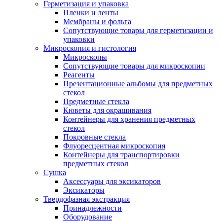
Герметизация и упаковка
Пленки и ленты
Мембраны и фольга
Сопутствующие товары для герметизации и
упаковки
Микроскопия и гистология
Микроскопы
Сопутствующие товары для микроскопии
Реагенты
Презентационные альбомы для предметных
стекол
Предметные стекла
Кюветы для окрашивания
Контейнеры для хранения предметных
стекол
Покровные стекла
Флуоресцентная микроскопия
Контейнеры для транспортировки
предметных стекол
Сушка
Аксессуары для эксикаторов
Эксикаторы
Твердофазная экстракция
Принадлежности
Оборудование