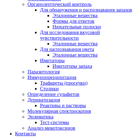
Органолептический контроль
Для обнаружения и распознавания запахов
Эталонные вещества
Формы для ответов
Нюхательные полоски
Для исследования вкусовой
чувствительности
Эталонные вещества
Для распознавания цвета
Эталонные вещества
Имитаторы
Имитаторы запаха
Паразитология
Иммунопреципитация
Трафареты (просечки)
Столики
Определение сульфитов
Дериватизация
Реактивы и растворы
Молекулярная спектроскопия
Энзиматика
Тест-системы
Анализ микотоксинов
Контакты