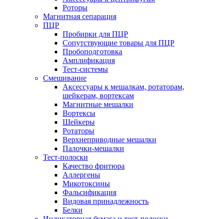
Роторы
Магнитная сепарация
ПЦР
Пробирки для ПЦР
Сопутствующие товары для ПЦР
Пробоподготовка
Амплификация
Тест-системы
Смешивание
Аксессуары к мешалкам, ротаторам,
шейкерам, вортексам
Магнитные мешалки
Вортексы
Шейкеры
Ротаторы
Верхнеприводные мешалки
Палочки-мешалки
Тест-полоски
Качество фритюра
Аллергены
Микотоксины
Фальсификация
Видовая принадлежность
Белки
Индикаторная бумага и тест-полоски