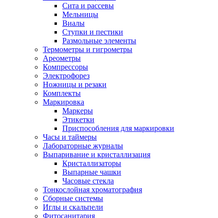
Сита и рассевы
Мельницы
Виалы
Ступки и пестики
Размольные элементы
Термометры и гигрометры
Ареометры
Компрессоры
Электрофорез
Ножницы и резаки
Комплекты
Маркировка
Маркеры
Этикетки
Приспособления для маркировки
Часы и таймеры
Лабораторные журналы
Выпаривание и кристаллизация
Кристаллизаторы
Выпарные чашки
Часовые стекла
Тонкослойная хроматография
Сборные системы
Иглы и скальпели
Фитосанитария