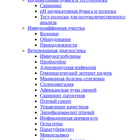
Скрининг
pH индикаторная бумага и полоски
Тест-полоски для полуколичественного
анализа
Иммуноаффинная очистка
Колонки
Оборудование
Принадлежности
Ветеринарная диагностика
Иммуноглобулины
Пробоотбор
Аденовирусная инфекция
Геморрагический энтерит индеек
Мраморная болезнь селезенки
Спленомегалия
Африканская чума свиней
Скрининг патогенов
Птичий грипп
Управление качеством
Энцефаломиелит птичий
Инфекционная анемия кур
Оспа птиц
Паратуберкулез
Микоплазмоз