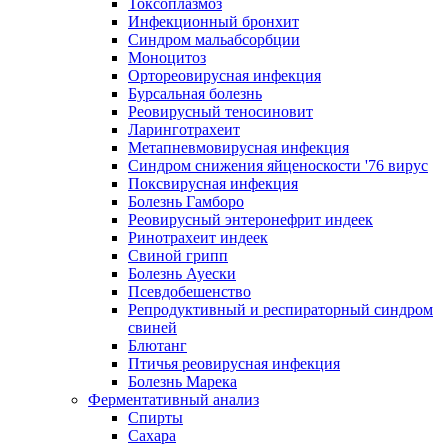
Токсоплазмоз
Инфекционный бронхит
Синдром мальабсорбции
Моноцитоз
Ортореовирусная инфекция
Бурсальная болезнь
Реовирусный теносиновит
Ларинготрахеит
Метапневмовирусная инфекция
Синдром снижения яйценоскости '76 вирус
Поксвирусная инфекция
Болезнь Гамборо
Реовирусный энтеронефрит индеек
Ринотрахеит индеек
Свиной грипп
Болезнь Ауески
Псевдобешенство
Репродуктивный и респираторный синдром
свиней
Блютанг
Птичья реовирусная инфекция
Болезнь Марека
Ферментативный анализ
Спирты
Сахара