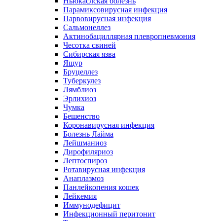
Ньюкаслская болезнь
Парамиксовирусная инфекция
Парвовирусная инфекция
Сальмонеллез
Актинобациллярная плевропневмония
Чесотка свиней
Сибирская язва
Ящур
Бруцеллез
Туберкулез
Лямблиоз
Эрлихиоз
Чумка
Бешенство
Коронавирусная инфекция
Болезнь Лайма
Лейшманиоз
Дирофиляриоз
Лептоспироз
Ротавирусная инфекция
Анаплазмоз
Панлейкопения кошек
Лейкемия
Иммунодефицит
Инфекционный перитонит