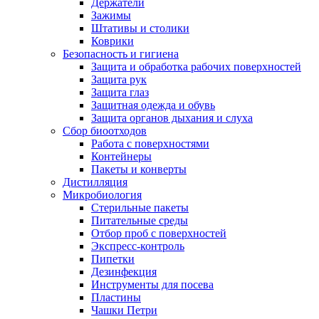
Держатели
Зажимы
Штативы и столики
Коврики
Безопасность и гигиена
Защита и обработка рабочих поверхностей
Защита рук
Защита глаз
Защитная одежда и обувь
Защита органов дыхания и слуха
Сбор биоотходов
Работа с поверхностями
Контейнеры
Пакеты и конверты
Дистилляция
Микробиология
Стерильные пакеты
Питательные среды
Отбор проб с поверхностей
Экспресс-контроль
Пипетки
Дезинфекция
Инструменты для посева
Пластины
Чашки Петри