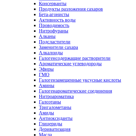
Консерванты
Продукты разложения сахаров
Бета-агонисты
Активность воды
Проводимость
Нитрофураны
Алканы
Подсластители
Заменители сахара
Алкалоиды
Галогенсодержащие растворители
Ароматические углеводороды
Эфиры
ГМО
Галогензамещенные уксусные кислоты
Амины
Галогенароматические соединения
Нитроароматика
Галоэтаны
Тригалометаны
Амиды
Антиоксиданты
Глицериды
Дериватизация
Масла