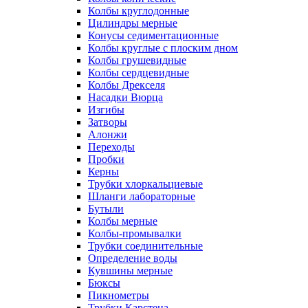
Колбы круглодонные
Цилиндры мерные
Конусы седиментационные
Колбы круглые с плоским дном
Колбы грушевидные
Колбы сердцевидные
Колбы Дрекселя
Насадки Вюрца
Изгибы
Затворы
Алонжи
Переходы
Пробки
Керны
Трубки хлоркальциевые
Шланги лабораторные
Бутыли
Колбы мерные
Колбы-промывалки
Трубки соединительные
Определение воды
Кувшины мерные
Бюксы
Пикнометры
Трубки Карстена