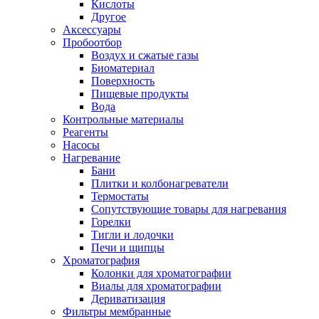
Кислоты
Другое
Аксессуары
Пробоотбор
Воздух и сжатые газы
Биоматериал
Поверхность
Пищевые продукты
Вода
Контрольные материалы
Реагенты
Насосы
Нагревание
Бани
Плитки и колбонагреватели
Термостаты
Сопутствующие товары для нагревания
Горелки
Тигли и лодочки
Печи и щипцы
Хроматография
Колонки для хроматографии
Виалы для хроматографии
Дериватизация
Фильтры мембранные