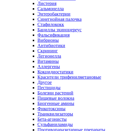
Листерия
Сальмонелла
Энтеробактерии
Синегнойная палочка
Стафилококк
Бациллы эхиноцереус
Фальсификация
Вибрионы
Антибиотики
Скрининг
Легионелла
Витамины
Аллергены
Кокцидиостатики
Красители трифенилметановые
Другое
Пестициды
Болезни растений
Пищевые волокна
Биогенные амины
Фикотоксины
Транквилизаторы
Бета-агонисты
Сульфаниламиды
Противопаразитарные препараты