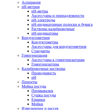
Аспирация
pH-метрия
pH-метры
Аксессуары и принадлежности
pH-электроды
pH-индикаторные полоски и бумага
Растворы калибровочные
pH-индикаторы
Кондуктометрия
Кондуктометры
Аксессуары для кондуктометров
Стандарты
Гомогенизация
Аксессуары к гомогенизаторам
Гомогенизаторы
Калибровочные растворы
Проводимость
pH
Пинцеты
Мойка посуды
Промывалки
Сушка посуды
Ершики
Мойки
Измельчение и рассев