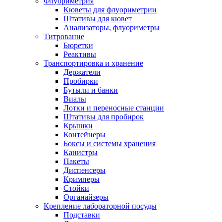
Флуориметрия
Кюветы для флуориметрии
Штативы для кювет
Анализаторы, флуориметры
Титрование
Бюретки
Реактивы
Транспортировка и хранение
Держатели
Пробирки
Бутыли и банки
Виалы
Лотки и переносные станции
Штативы для пробирок
Крышки
Контейнеры
Боксы и системы хранения
Канистры
Пакеты
Диспенсеры
Кримперы
Стойки
Органайзеры
Крепление лабораторной посуды
Подставки