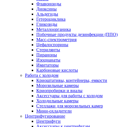
Флавоноиды
Диоксины
Альдегиды
Гетероциклика
Гликозиды
Металлоорганика
Побочные продукты дезинфекции (ППО)
Масс-спектрометрия
Цефалоспорины
Стерилянты
Пираноны
Изоцианаты
Имитаторы
Карбоновые кислоты
Работа с холодом
Криоштативы, контейнеры, емкости
Морозильные камеры
Криопробирки и виалы
Аксессуары для работы с холодом
Холодильные камеры
Стеллажи для морозильных камер
Мини-охладители
Центрифугирование
Центрифуги
Аксессуары к центрифугам