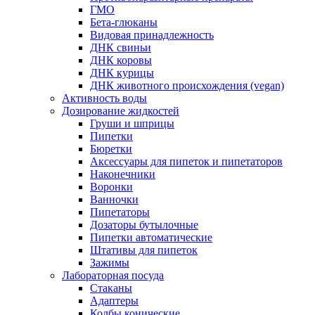
ГМО
Бета-глюканы
Видовая принадлежность
ДНК свиньи
ДНК коровы
ДНК курицы
ДНК животного происхождения (vegan)
Активность воды
Дозирование жидкостей
Груши и шприцы
Пипетки
Бюретки
Аксессуары для пипеток и пипетаторов
Наконечники
Воронки
Ванночки
Пипетаторы
Дозаторы бутылочные
Пипетки автоматические
Штативы для пипеток
Зажимы
Лабораторная посуда
Стаканы
Адаптеры
Колбы конические