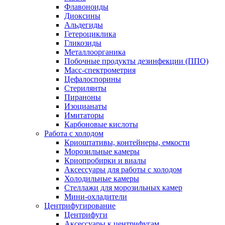
Флавоноиды
Диоксины
Альдегиды
Гетероциклика
Гликозиды
Металлоорганика
Побочные продукты дезинфекции (ППО)
Масс-спектрометрия
Цефалоспорины
Стерилянты
Пираноны
Изоцианаты
Имитаторы
Карбоновые кислоты
Работа с холодом
Криоштативы, контейнеры, емкости
Морозильные камеры
Криопробирки и виалы
Аксессуары для работы с холодом
Холодильные камеры
Стеллажи для морозильных камер
Мини-охладители
Центрифугирование
Центрифуги
Аксессуары к центрифугам