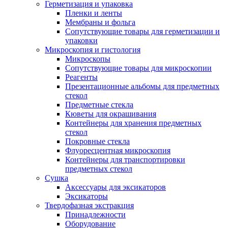
Герметизация и упаковка
Пленки и ленты
Мембраны и фольга
Сопутствующие товары для герметизации и
упаковки
Микроскопия и гистология
Микроскопы
Сопутствующие товары для микроскопии
Реагенты
Презентационные альбомы для предметных
стекол
Предметные стекла
Кюветы для окрашивания
Контейнеры для хранения предметных
стекол
Покровные стекла
Флуоресцентная микроскопия
Контейнеры для транспортировки
предметных стекол
Сушка
Аксессуары для эксикаторов
Эксикаторы
Твердофазная экстракция
Принадлежности
Оборудование