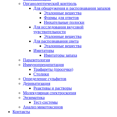
Органолептический контроль
Для обнаружения и распознавания запахов
Эталонные вещества
Формы для ответов
Нюхательные полоски
Для исследования вкусовой
чувствительности
Эталонные вещества
Для распознавания цвета
Эталонные вещества
Имитаторы
Имитаторы запаха
Паразитология
Иммунопреципитация
Трафареты (просечки)
Столики
Определение сульфитов
Дериватизация
Реактивы и растворы
Молекулярная спектроскопия
Энзиматика
Тест-системы
Анализ микотоксинов
Контакты