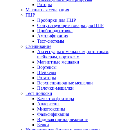
Роторы
Магнитная сепарация
ПЦР
Пробирки для ПЦР
Сопутствующие товары для ПЦР
Пробоподготовка
Амплификация
Тест-системы
Смешивание
Аксессуары к мешалкам, ротаторам,
шейкерам, вортексам
Магнитные мешалки
Вортексы
Шейкеры
Ротаторы
Верхнеприводные мешалки
Палочки-мешалки
Тест-полоски
Качество фритюра
Аллергены
Микотоксины
Фальсификация
Видовая принадлежность
Белки
Индикаторная бумага и тест-полоски