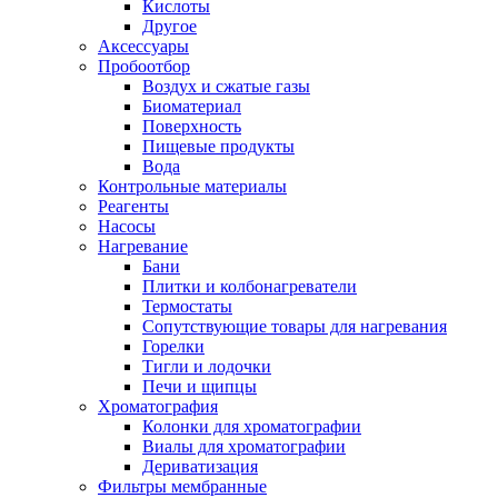
Кислоты
Другое
Аксессуары
Пробоотбор
Воздух и сжатые газы
Биоматериал
Поверхность
Пищевые продукты
Вода
Контрольные материалы
Реагенты
Насосы
Нагревание
Бани
Плитки и колбонагреватели
Термостаты
Сопутствующие товары для нагревания
Горелки
Тигли и лодочки
Печи и щипцы
Хроматография
Колонки для хроматографии
Виалы для хроматографии
Дериватизация
Фильтры мембранные