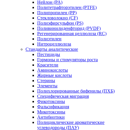
Нейлон (PA)
Политетрафторэтилен (PTFE)
Полипропилен (PP)
Стекловолокно (CF)
Полиэфирсульфон (PS)
Поливинилиденфторид (PVDF)
Регенерированная целлюлоза (RC)
Полиэтилен
Нитроцеллюлоза
Стандарты аналитические
Пестициды
Гормоны и стимуляторы роста
Красители
Аминокислоты
Жирные кислоты
Стерины
Элементы
Полихлорированные бифенилы (ПХБ)
Специфическая миграция
Фикотоксины
Фальсификация
Микотоксины
Антибиотики
Полициклические ароматические
углеводороды (ПАУ)