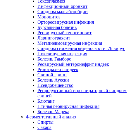
Токсоплазмоз
Инфекционный бронхит
Синдром мальабсорбции
Моноцитоз
Ортореовирусная инфекция
Бурсальная болезнь
Реовирусный теносиновит
Ларинготрахеит
Метапневмовирусная инфекция
Синдром снижения яйценоскости '76 вирус
Поксвирусная инфекция
Болезнь Гамборо
Реовирусный энтеронефрит индеек
Ринотрахеит индеек
Свиной грипп
Болезнь Ауески
Псевдобешенство
Репродуктивный и респираторный синдром
свиней
Блютанг
Птичья реовирусная инфекция
Болезнь Марека
Ферментативный анализ
Спирты
Сахара