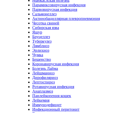
Ньюкаслская болезнь
Парамиксовирусная инфекция
Парвовирусная инфекция
Сальмонеллез
Актинобациллярная плевропневмония
Чесотка свиней
Сибирская язва
Ящур
Бруцеллез
Туберкулез
Лямблиоз
Эрлихиоз
Чумка
Бешенство
Коронавирусная инфекция
Болезнь Лайма
Лейшманиоз
Дирофиляриоз
Лептоспироз
Ротавирусная инфекция
Анаплазмоз
Панлейкопения кошек
Лейкемия
Иммунодефицит
Инфекционный перитонит