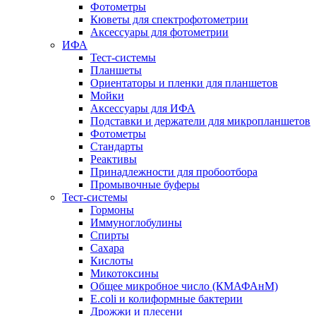
Фотометры
Кюветы для спектрофотометрии
Аксессуары для фотометрии
ИФА
Тест-системы
Планшеты
Ориентаторы и пленки для планшетов
Мойки
Аксессуары для ИФА
Подставки и держатели для микропланшетов
Фотометры
Стандарты
Реактивы
Принадлежности для пробоотбора
Промывочные буферы
Тест-системы
Гормоны
Иммуноглобулины
Спирты
Сахара
Кислоты
Микотоксины
Общее микробное число (КМАФАнМ)
E.coli и колиформные бактерии
Дрожжи и плесени