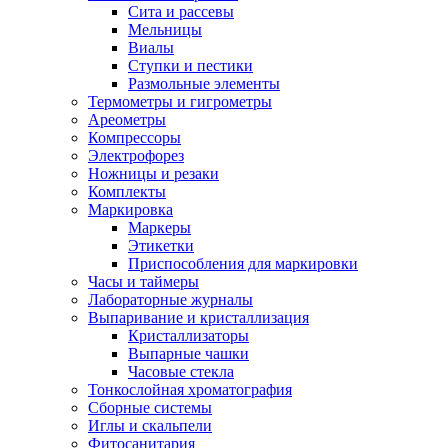
Сита и рассевы
Мельницы
Виалы
Ступки и пестики
Размольные элементы
Термометры и гигрометры
Ареометры
Компрессоры
Электрофорез
Ножницы и резаки
Комплекты
Маркировка
Маркеры
Этикетки
Приспособления для маркировки
Часы и таймеры
Лабораторные журналы
Выпаривание и кристаллизация
Кристаллизаторы
Выпарные чашки
Часовые стекла
Тонкослойная хроматография
Сборные системы
Иглы и скальпели
Фитосанитария