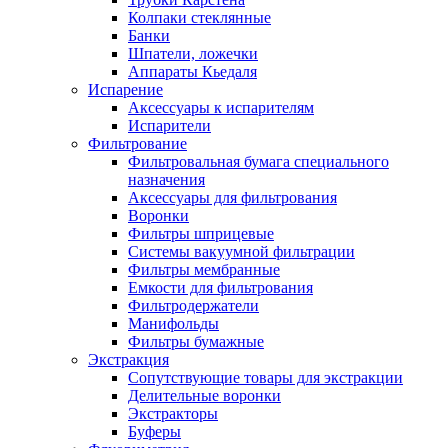
Колпаки стеклянные
Банки
Шпатели, ложечки
Аппараты Кьедаля
Испарение
Аксессуары к испарителям
Испарители
Фильтрование
Фильтровальная бумага специального
назначения
Аксессуары для фильтрования
Воронки
Фильтры шприцевые
Системы вакуумной фильтрации
Фильтры мембранные
Емкости для фильтрования
Фильтродержатели
Манифольды
Фильтры бумажные
Экстракция
Сопутствующие товары для экстракции
Делительные воронки
Экстракторы
Буферы