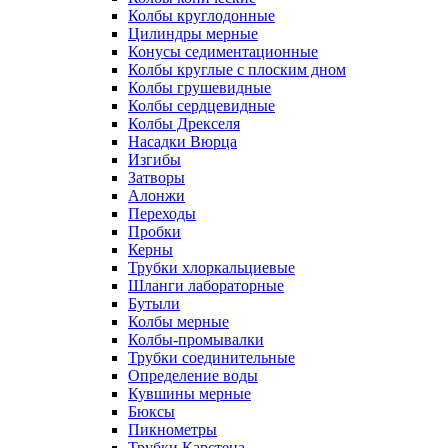
Колбы круглодонные
Цилиндры мерные
Конусы седиментационные
Колбы круглые с плоским дном
Колбы грушевидные
Колбы сердцевидные
Колбы Дрекселя
Насадки Вюрца
Изгибы
Затворы
Алонжи
Переходы
Пробки
Керны
Трубки хлоркальциевые
Шланги лабораторные
Бутыли
Колбы мерные
Колбы-промывалки
Трубки соединительные
Определение воды
Кувшины мерные
Бюксы
Пикнометры
Трубки Карстена