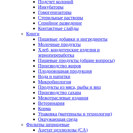
Подсчет колоний
Инкубаторы
Гомогенизаторы
Стерильные растворы
Серийное разведение
Контактные слайды
Книги
Пищевые добавки и ингредиенты
Молочные продукты
Хлеб, кондитерские изделия и
зернопереработка
Пищевые продукты (общие вопросы)
Производство жиров
Плодоовощная продукция
Вода и напитки
Микробиология
Продукты из мяса, рыбы и яиц
Производство сахара
Межотраслевые издания
Ветеринария
Корма
Упаковка (материалы и технологии)
Окружающая среда
Фильтры шприцевые
Ацетат целлюлозы (CA)