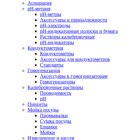
Аспирация
pH-метрия
pH-метры
Аксессуары и принадлежности
pH-электроды
pH-индикаторные полоски и бумага
Растворы калибровочные
pH-индикаторы
Кондуктометрия
Кондуктометры
Аксессуары для кондуктометров
Стандарты
Гомогенизация
Аксессуары к гомогенизаторам
Гомогенизаторы
Калибровочные растворы
Проводимость
pH
Пинцеты
Мойка посуды
Промывалки
Сушка посуды
Ершики
Мойки
Измельчение и рассев