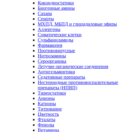
Кокцидиостатики
Биогенные амины
Сахара
Спирты
МХПД, МБПД и глицидиловые эфиры
Аллергены
Соматические клетки
Сульфаниламиды
Фармакопея
Противовирусные
Нитрозамины
Сероорганика
Летучие органические соединения
Антигельминтики
Седативные препараты
Нестероидные противовоспалительные
препараты (НПВП)
Тиреостатики
Анионы
Катионы
Титрование
Цветность
Фталаты
Фенолы
Витамины