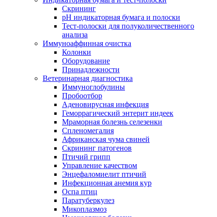
Скрининг
pH индикаторная бумага и полоски
Тест-полоски для полуколичественного
анализа
Иммуноаффинная очистка
Колонки
Оборудование
Принадлежности
Ветеринарная диагностика
Иммуноглобулины
Пробоотбор
Аденовирусная инфекция
Геморрагический энтерит индеек
Мраморная болезнь селезенки
Спленомегалия
Африканская чума свиней
Скрининг патогенов
Птичий грипп
Управление качеством
Энцефаломиелит птичий
Инфекционная анемия кур
Оспа птиц
Паратуберкулез
Микоплазмоз