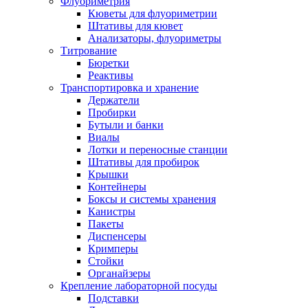
Флуориметрия
Кюветы для флуориметрии
Штативы для кювет
Анализаторы, флуориметры
Титрование
Бюретки
Реактивы
Транспортировка и хранение
Держатели
Пробирки
Бутыли и банки
Виалы
Лотки и переносные станции
Штативы для пробирок
Крышки
Контейнеры
Боксы и системы хранения
Канистры
Пакеты
Диспенсеры
Кримперы
Стойки
Органайзеры
Крепление лабораторной посуды
Подставки