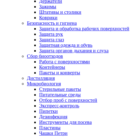
Держатели
Зажимы
Штативы и столики
Коврики
Безопасность и гигиена
Защита и обработка рабочих поверхностей
Защита рук
Защита глаз
Защитная одежда и обувь
Защита органов дыхания и слуха
Сбор биоотходов
Работа с поверхностями
Контейнеры
Пакеты и конверты
Дистилляция
Микробиология
Стерильные пакеты
Питательные среды
Отбор проб с поверхностей
Экспресс-контроль
Пипетки
Дезинфекция
Инструменты для посева
Пластины
Чашки Петри