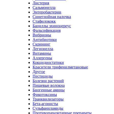
Листерия
Сальмонелла
Энтеробактерии
Синегнойная палочка
Стафилококк
Бациллы эхиноцереус
Фальсификация
Вибрионы
Антибиотики
Скрининг
Легионелла
Витамины
Аллергены
Кокцидиостатики
Красители трифенилметановые
Другое
Пестициды
Болезни растений
Пищевые волокна
Биогенные амины
Фикотоксины
Транквилизаторы
Бета-агонисты
Сульфаниламиды
Противопаразитарные препараты