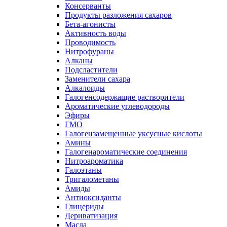
Консерванты
Продукты разложения сахаров
Бета-агонисты
Активность воды
Проводимость
Нитрофураны
Алканы
Подсластители
Заменители сахара
Алкалоиды
Галогенсодержащие растворители
Ароматические углеводороды
Эфиры
ГМО
Галогензамещенные уксусные кислоты
Амины
Галогенароматические соединения
Нитроароматика
Галоэтаны
Тригалометаны
Амиды
Антиоксиданты
Глицериды
Дериватизация
Масла