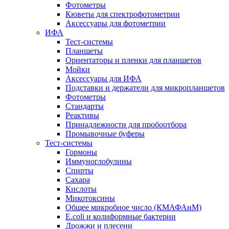
Фотометры
Кюветы для спектрофотометрии
Аксессуары для фотометрии
ИФА
Тест-системы
Планшеты
Ориентаторы и пленки для планшетов
Мойки
Аксессуары для ИФА
Подставки и держатели для микропланшетов
Фотометры
Стандарты
Реактивы
Принадлежности для пробоотбора
Промывочные буферы
Тест-системы
Гормоны
Иммуноглобулины
Спирты
Сахара
Кислоты
Микотоксины
Общее микробное число (КМАФАнМ)
E.coli и колиформные бактерии
Дрожжи и плесени