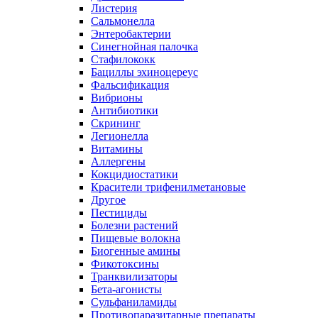
Листерия
Сальмонелла
Энтеробактерии
Синегнойная палочка
Стафилококк
Бациллы эхиноцереус
Фальсификация
Вибрионы
Антибиотики
Скрининг
Легионелла
Витамины
Аллергены
Кокцидиостатики
Красители трифенилметановые
Другое
Пестициды
Болезни растений
Пищевые волокна
Биогенные амины
Фикотоксины
Транквилизаторы
Бета-агонисты
Сульфаниламиды
Противопаразитарные препараты