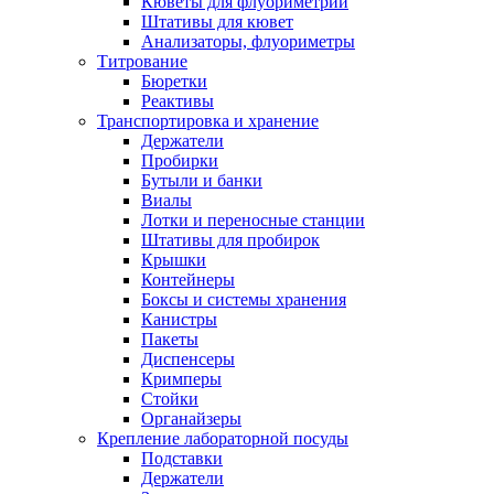
Кюветы для флуориметрии
Штативы для кювет
Анализаторы, флуориметры
Титрование
Бюретки
Реактивы
Транспортировка и хранение
Держатели
Пробирки
Бутыли и банки
Виалы
Лотки и переносные станции
Штативы для пробирок
Крышки
Контейнеры
Боксы и системы хранения
Канистры
Пакеты
Диспенсеры
Кримперы
Стойки
Органайзеры
Крепление лабораторной посуды
Подставки
Держатели