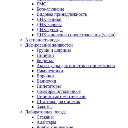
ГМО
Бета-глюканы
Видовая принадлежность
ДНК свиньи
ДНК коровы
ДНК курицы
ДНК животного происхождения (vegan)
Активность воды
Дозирование жидкостей
Груши и шприцы
Пипетки
Бюретки
Аксессуары для пипеток и пипетаторов
Наконечники
Воронки
Ванночки
Пипетаторы
Дозаторы бутылочные
Пипетки автоматические
Штативы для пипеток
Зажимы
Лабораторная посуда
Стаканы
Адаптеры
Колбы конические