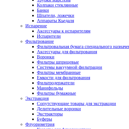
Колпаки стеклянные
Банки
Шпатели, ложечки
Аппараты Кьедаля
Испарение
Аксессуары к испарителям
Испарители
Фильтрование
Фильтровальная бумага специального назначе
Аксессуары для фильтрования
Воронки
Фильтры шприцевые
Системы вакуумной фильтрации
Фильтры мембранные
Емкости для фильтрования
Фильтродержатели
Манифольды
Фильтры бумажные
Экстракция
Сопутствующие товары для экстракции
Делительные воронки
Экстракторы
Буферы
Флуориметрия