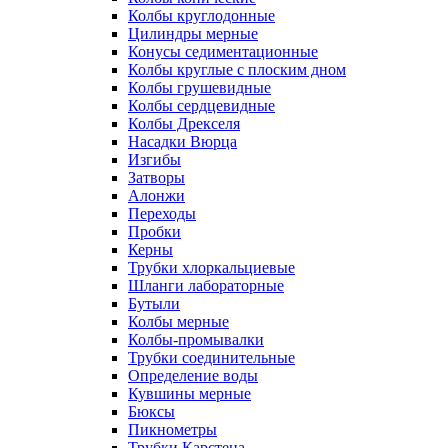
Колбы круглодонные
Цилиндры мерные
Конусы седиментационные
Колбы круглые с плоским дном
Колбы грушевидные
Колбы сердцевидные
Колбы Дрекселя
Насадки Вюрца
Изгибы
Затворы
Алонжи
Переходы
Пробки
Керны
Трубки хлоркальциевые
Шланги лабораторные
Бутыли
Колбы мерные
Колбы-промывалки
Трубки соединительные
Определение воды
Кувшины мерные
Бюксы
Пикнометры
Трубки Карстена