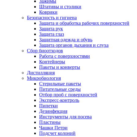
Зажимы
Штативы и столики
Коврики
Безопасность и гигиена
Защита и обработка рабочих поверхностей
Защита рук
Защита глаз
Защитная одежда и обувь
Защита органов дыхания и слуха
Сбор биоотходов
Работа с поверхностями
Контейнеры
Пакеты и конверты
Дистилляция
Микробиология
Стерильные пакеты
Питательные среды
Отбор проб с поверхностей
Экспресс-контроль
Пипетки
Дезинфекция
Инструменты для посева
Пластины
Чашки Петри
Подсчет колоний