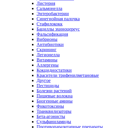
Листерия
Сальмонелла
Энтеробактерии
Синегнойная палочка
Стафилококк
Бациллы эхиноцереус
Фальсификация
Вибрионы
Антибиотики
Скрининг
Легионелла
Витамины
Аллергены
Кокцидиостатики
Красители трифенилметановые
Другое
Пестициды
Болезни растений
Пищевые волокна
Биогенные амины
Фикотоксины
Транквилизаторы
Бета-агонисты
Сульфаниламиды
Противопаразитарные препараты