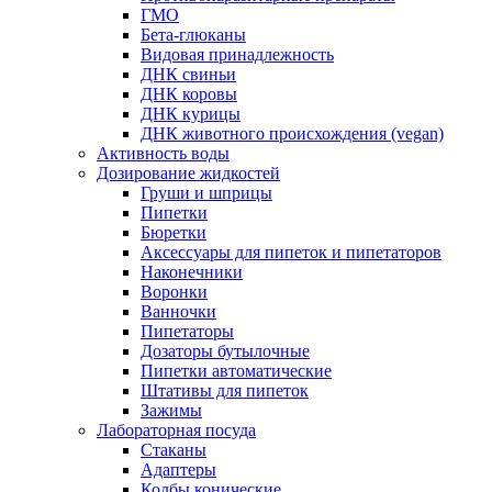
ГМО
Бета-глюканы
Видовая принадлежность
ДНК свиньи
ДНК коровы
ДНК курицы
ДНК животного происхождения (vegan)
Активность воды
Дозирование жидкостей
Груши и шприцы
Пипетки
Бюретки
Аксессуары для пипеток и пипетаторов
Наконечники
Воронки
Ванночки
Пипетаторы
Дозаторы бутылочные
Пипетки автоматические
Штативы для пипеток
Зажимы
Лабораторная посуда
Стаканы
Адаптеры
Колбы конические