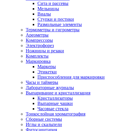
Сита и рассевы
Мельницы
Виалы
Ступки и пестики
Размольные элементы
Термометры и гигрометры
Ареометры
Компрессоры
Электрофорез
Ножницы и резаки
Комплекты
Маркировка
Маркеры
Этикетки
Приспособления для маркировки
Часы и таймеры
Лабораторные журналы
Выпаривание и кристаллизация
Кристаллизаторы
Выпарные чашки
Часовые стекла
Тонкослойная хроматография
Сборные системы
Иглы и скальпели
Фитосанитария