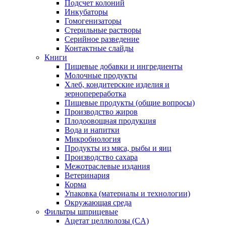
Подсчет колоний
Инкубаторы
Гомогенизаторы
Стерильные растворы
Серийное разведение
Контактные слайды
Книги
Пищевые добавки и ингредиенты
Молочные продукты
Хлеб, кондитерские изделия и
зернопереработка
Пищевые продукты (общие вопросы)
Производство жиров
Плодоовощная продукция
Вода и напитки
Микробиология
Продукты из мяса, рыбы и яиц
Производство сахара
Межотраслевые издания
Ветеринария
Корма
Упаковка (материалы и технологии)
Окружающая среда
Фильтры шприцевые
Ацетат целлюлозы (CA)