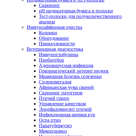
Скрининг
pH индикаторная бумага и полоски
Тест-полоски для полуколичественного
анализа
Иммуноаффинная очистка
Колонки
Оборудование
Принадлежности
Ветеринарная диагностика
Иммуноглобулины
Пробоотбор
Аденовирусная инфекция
Геморрагический энтерит индеек
Мраморная болезнь селезенки
Спленомегалия
Африканская чума свиней
Скрининг патогенов
Птичий грипп
Управление качеством
Энцефаломиелит птичий
Инфекционная анемия кур
Оспа птиц
Паратуберкулез
Микоплазмоз