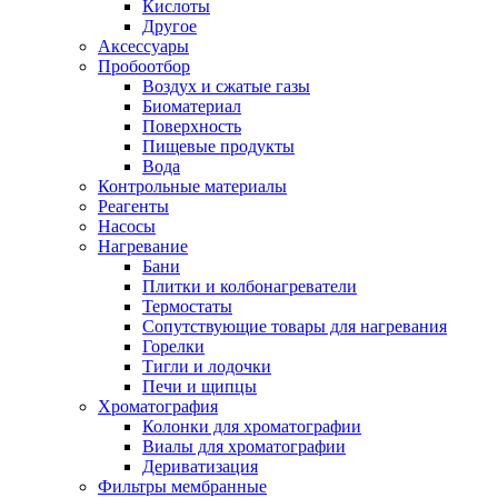
Кислоты
Другое
Аксессуары
Пробоотбор
Воздух и сжатые газы
Биоматериал
Поверхность
Пищевые продукты
Вода
Контрольные материалы
Реагенты
Насосы
Нагревание
Бани
Плитки и колбонагреватели
Термостаты
Сопутствующие товары для нагревания
Горелки
Тигли и лодочки
Печи и щипцы
Хроматография
Колонки для хроматографии
Виалы для хроматографии
Дериватизация
Фильтры мембранные