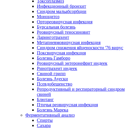
Токсоплазмоз
Инфекционный бронхит
Синдром мальабсорбции
Моноцитоз
Ортореовирусная инфекция
Бурсальная болезнь
Реовирусный теносиновит
Ларинготрахеит
Метапневмовирусная инфекция
Синдром снижения яйценоскости '76 вирус
Поксвирусная инфекция
Болезнь Гамборо
Реовирусный энтеронефрит индеек
Ринотрахеит индеек
Свиной грипп
Болезнь Ауески
Псевдобешенство
Репродуктивный и респираторный синдром
свиней
Блютанг
Птичья реовирусная инфекция
Болезнь Марека
Ферментативный анализ
Спирты
Сахара