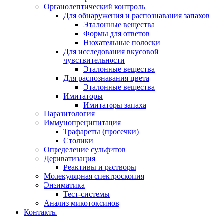
Органолептический контроль
Для обнаружения и распознавания запахов
Эталонные вещества
Формы для ответов
Нюхательные полоски
Для исследования вкусовой
чувствительности
Эталонные вещества
Для распознавания цвета
Эталонные вещества
Имитаторы
Имитаторы запаха
Паразитология
Иммунопреципитация
Трафареты (просечки)
Столики
Определение сульфитов
Дериватизация
Реактивы и растворы
Молекулярная спектроскопия
Энзиматика
Тест-системы
Анализ микотоксинов
Контакты