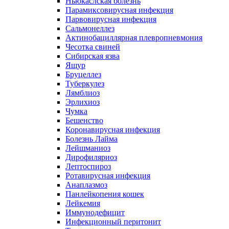
Ньюкаслская болезнь
Парамиксовирусная инфекция
Парвовирусная инфекция
Сальмонеллез
Актинобациллярная плевропневмония
Чесотка свиней
Сибирская язва
Ящур
Бруцеллез
Туберкулез
Лямблиоз
Эрлихиоз
Чумка
Бешенство
Коронавирусная инфекция
Болезнь Лайма
Лейшманиоз
Дирофиляриоз
Лептоспироз
Ротавирусная инфекция
Анаплазмоз
Панлейкопения кошек
Лейкемия
Иммунодефицит
Инфекционный перитонит