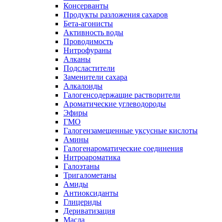
Консерванты
Продукты разложения сахаров
Бета-агонисты
Активность воды
Проводимость
Нитрофураны
Алканы
Подсластители
Заменители сахара
Алкалоиды
Галогенсодержащие растворители
Ароматические углеводороды
Эфиры
ГМО
Галогензамещенные уксусные кислоты
Амины
Галогенароматические соединения
Нитроароматика
Галоэтаны
Тригалометаны
Амиды
Антиоксиданты
Глицериды
Дериватизация
Масла