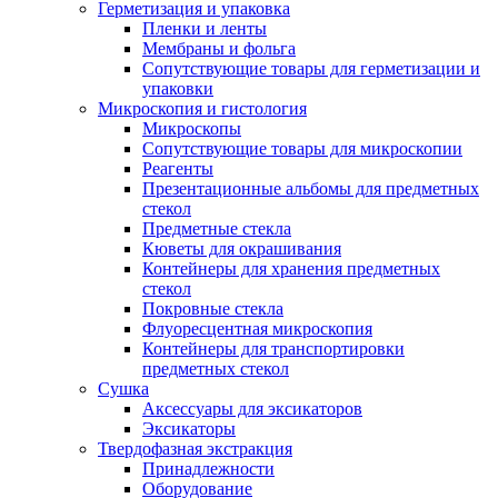
Герметизация и упаковка
Пленки и ленты
Мембраны и фольга
Сопутствующие товары для герметизации и
упаковки
Микроскопия и гистология
Микроскопы
Сопутствующие товары для микроскопии
Реагенты
Презентационные альбомы для предметных
стекол
Предметные стекла
Кюветы для окрашивания
Контейнеры для хранения предметных
стекол
Покровные стекла
Флуоресцентная микроскопия
Контейнеры для транспортировки
предметных стекол
Сушка
Аксессуары для эксикаторов
Эксикаторы
Твердофазная экстракция
Принадлежности
Оборудование