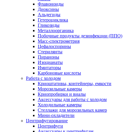
Флавоноиды
Диоксины
Альдегиды
Гетероциклика
Гликозиды
Металлоорганика
Побочные продукты дезинфекции (ППО)
Масс-спектрометрия
Цефалоспорины
Стерилянты
Пираноны
Изоцианаты
Имитаторы
Карбоновые кислоты
Работа с холодом
Криоштативы, контейнеры, емкости
Морозильные камеры
Криопробирки и виалы
Аксессуары для работы с холодом
Холодильные камеры
Стеллажи для морозильных камер
Мини-охладители
Центрифугирование
Центрифуги
Аксессуары к центрифугам