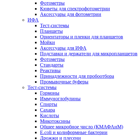
Фотометры
Кюветы для спектрофотометрии
Аксессуары для фотометрии
ИФА
Тест-системы
Планшеты
Ориентаторы и пленки для планшетов
Мойки
Аксессуары для ИФА
Подставки и держатели для микропланшетов
Фотометры
Стандарты
Реактивы
Принадлежности для пробоотбора
Промывочные буферы
Тест-системы
Гормоны
Иммуноглобулины
Спирты
Сахара
Кислоты
Микотоксины
Общее микробное число (КМАФАнМ)
E.coli и колиформные бактерии
Дрожжи и плесени