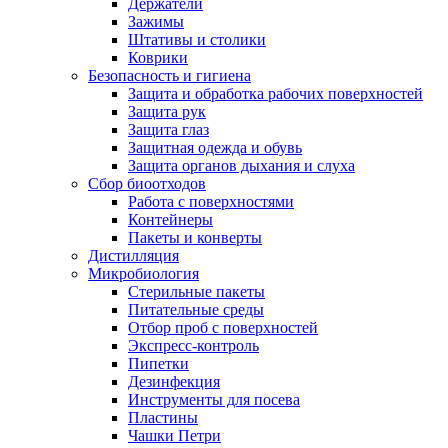
Держатели
Зажимы
Штативы и столики
Коврики
Безопасность и гигиена
Защита и обработка рабочих поверхностей
Защита рук
Защита глаз
Защитная одежда и обувь
Защита органов дыхания и слуха
Сбор биоотходов
Работа с поверхностями
Контейнеры
Пакеты и конверты
Дистилляция
Микробиология
Стерильные пакеты
Питательные среды
Отбор проб с поверхностей
Экспресс-контроль
Пипетки
Дезинфекция
Инструменты для посева
Пластины
Чашки Петри