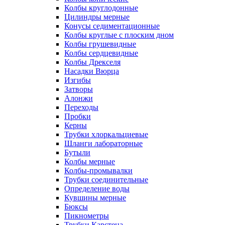
Колбы круглодонные
Цилиндры мерные
Конусы седиментационные
Колбы круглые с плоским дном
Колбы грушевидные
Колбы сердцевидные
Колбы Дрекселя
Насадки Вюрца
Изгибы
Затворы
Алонжи
Переходы
Пробки
Керны
Трубки хлоркальциевые
Шланги лабораторные
Бутыли
Колбы мерные
Колбы-промывалки
Трубки соединительные
Определение воды
Кувшины мерные
Бюксы
Пикнометры
Трубки Карстена