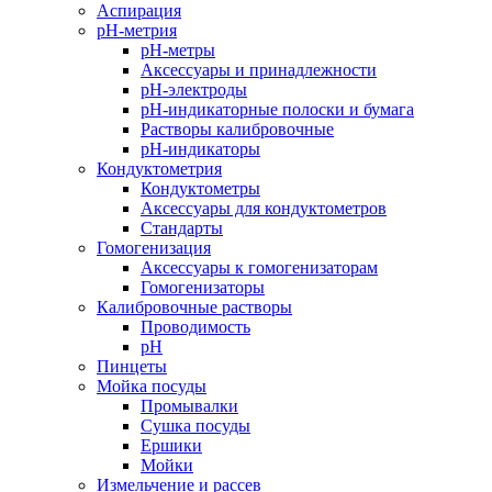
Аспирация
pH-метрия
pH-метры
Аксессуары и принадлежности
pH-электроды
pH-индикаторные полоски и бумага
Растворы калибровочные
pH-индикаторы
Кондуктометрия
Кондуктометры
Аксессуары для кондуктометров
Стандарты
Гомогенизация
Аксессуары к гомогенизаторам
Гомогенизаторы
Калибровочные растворы
Проводимость
pH
Пинцеты
Мойка посуды
Промывалки
Сушка посуды
Ершики
Мойки
Измельчение и рассев