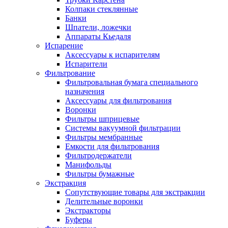
Колпаки стеклянные
Банки
Шпатели, ложечки
Аппараты Кьедаля
Испарение
Аксессуары к испарителям
Испарители
Фильтрование
Фильтровальная бумага специального
назначения
Аксессуары для фильтрования
Воронки
Фильтры шприцевые
Системы вакуумной фильтрации
Фильтры мембранные
Емкости для фильтрования
Фильтродержатели
Манифольды
Фильтры бумажные
Экстракция
Сопутствующие товары для экстракции
Делительные воронки
Экстракторы
Буферы