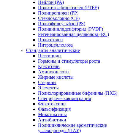
Нейлон (PA)
Политетрафторэтилен (PTFE)
Полипропилен (PP)
Стекловолокно (CF)
Полиэфирсульфон (PS)
Поливинилиденфторид (PVDF)
Регенерированная целлюлоза (RC)
Полиэтилен
Нитроцеллюлоза
Стандарты аналитические
Пестициды
Гормоны и стимуляторы роста
Красители
Аминокислоты
Жирные кислоты
Стерины
Элементы
Полихлорированные бифенилы (ПХБ)
Специфическая миграция
Фикотоксины
Фальсификация
Микотоксины
Антибиотики
Полициклические ароматические
углеводороды (ПАУ)