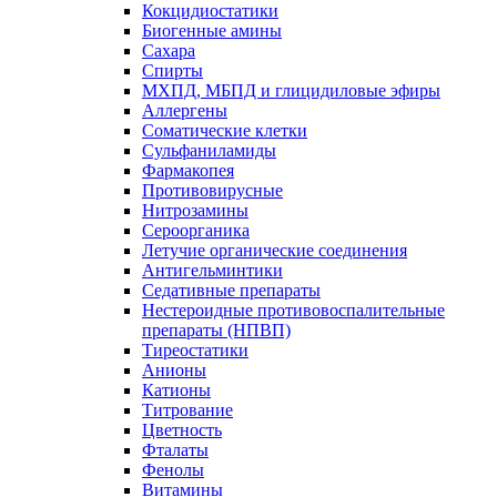
Кокцидиостатики
Биогенные амины
Сахара
Спирты
МХПД, МБПД и глицидиловые эфиры
Аллергены
Соматические клетки
Сульфаниламиды
Фармакопея
Противовирусные
Нитрозамины
Сероорганика
Летучие органические соединения
Антигельминтики
Седативные препараты
Нестероидные противовоспалительные
препараты (НПВП)
Тиреостатики
Анионы
Катионы
Титрование
Цветность
Фталаты
Фенолы
Витамины