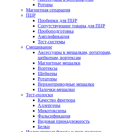
Роторы
Магнитная сепарация
ПЦР
Пробирки для ПЦР
Сопутствующие товары для ПЦР
Пробоподготовка
Амплификация
Тест-системы
Смешивание
Аксессуары к мешалкам, ротаторам,
шейкерам, вортексам
Магнитные мешалки
Вортексы
Шейкеры
Ротаторы
Верхнеприводные мешалки
Палочки-мешалки
Тест-полоски
Качество фритюра
Аллергены
Микотоксины
Фальсификация
Видовая принадлежность
Белки
Индикаторная бумага и тест-полоски