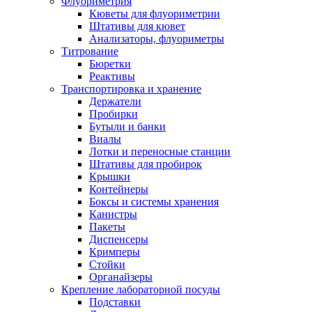
Флуориметрия
Кюветы для флуориметрии
Штативы для кювет
Анализаторы, флуориметры
Титрование
Бюретки
Реактивы
Транспортировка и хранение
Держатели
Пробирки
Бутыли и банки
Виалы
Лотки и переносные станции
Штативы для пробирок
Крышки
Контейнеры
Боксы и системы хранения
Канистры
Пакеты
Диспенсеры
Кримперы
Стойки
Органайзеры
Крепление лабораторной посуды
Подставки