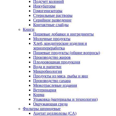
Подсчет колоний
Инкубаторы
Гомогенизаторы
Стерильные растворы
Серийное разведение
Контактные слайды
Книги
Пищевые добавки и ингредиенты
Молочные продукты
Хлеб, кондитерские изделия и
зернопереработка
Пищевые продукты (общие вопросы)
Производство жиров
Плодоовощная продукция
Вода и напитки
Микробиология
Продукты из мяса, рыбы и яиц
Производство сахара
Межотраслевые издания
Ветеринария
Корма
Упаковка (материалы и технологии)
Окружающая среда
Фильтры шприцевые
Ацетат целлюлозы (CA)