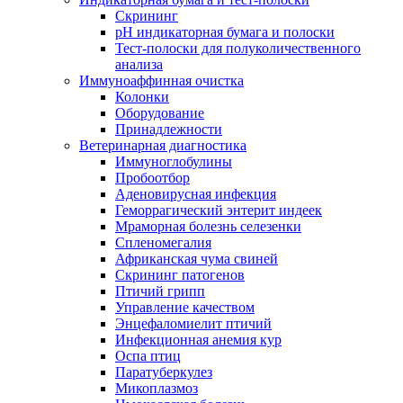
Скрининг
pH индикаторная бумага и полоски
Тест-полоски для полуколичественного
анализа
Иммуноаффинная очистка
Колонки
Оборудование
Принадлежности
Ветеринарная диагностика
Иммуноглобулины
Пробоотбор
Аденовирусная инфекция
Геморрагический энтерит индеек
Мраморная болезнь селезенки
Спленомегалия
Африканская чума свиней
Скрининг патогенов
Птичий грипп
Управление качеством
Энцефаломиелит птичий
Инфекционная анемия кур
Оспа птиц
Паратуберкулез
Микоплазмоз