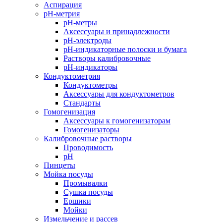
Аспирация
pH-метрия
pH-метры
Аксессуары и принадлежности
pH-электроды
pH-индикаторные полоски и бумага
Растворы калибровочные
pH-индикаторы
Кондуктометрия
Кондуктометры
Аксессуары для кондуктометров
Стандарты
Гомогенизация
Аксессуары к гомогенизаторам
Гомогенизаторы
Калибровочные растворы
Проводимость
pH
Пинцеты
Мойка посуды
Промывалки
Сушка посуды
Ершики
Мойки
Измельчение и рассев