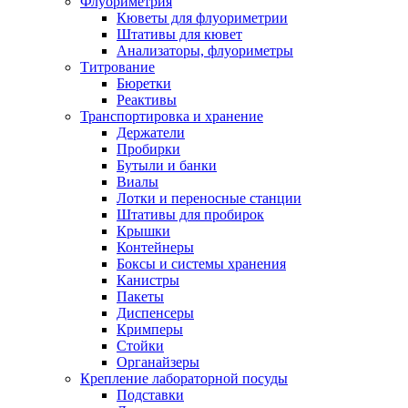
Флуориметрия
Кюветы для флуориметрии
Штативы для кювет
Анализаторы, флуориметры
Титрование
Бюретки
Реактивы
Транспортировка и хранение
Держатели
Пробирки
Бутыли и банки
Виалы
Лотки и переносные станции
Штативы для пробирок
Крышки
Контейнеры
Боксы и системы хранения
Канистры
Пакеты
Диспенсеры
Кримперы
Стойки
Органайзеры
Крепление лабораторной посуды
Подставки