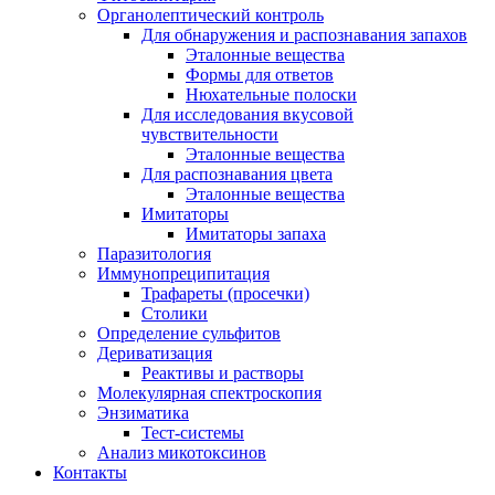
Органолептический контроль
Для обнаружения и распознавания запахов
Эталонные вещества
Формы для ответов
Нюхательные полоски
Для исследования вкусовой
чувствительности
Эталонные вещества
Для распознавания цвета
Эталонные вещества
Имитаторы
Имитаторы запаха
Паразитология
Иммунопреципитация
Трафареты (просечки)
Столики
Определение сульфитов
Дериватизация
Реактивы и растворы
Молекулярная спектроскопия
Энзиматика
Тест-системы
Анализ микотоксинов
Контакты