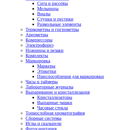
Сита и рассевы
Мельницы
Виалы
Ступки и пестики
Размольные элементы
Термометры и гигрометры
Ареометры
Компрессоры
Электрофорез
Ножницы и резаки
Комплекты
Маркировка
Маркеры
Этикетки
Приспособления для маркировки
Часы и таймеры
Лабораторные журналы
Выпаривание и кристаллизация
Кристаллизаторы
Выпарные чашки
Часовые стекла
Тонкослойная хроматография
Сборные системы
Иглы и скальпели
Фитосанитария