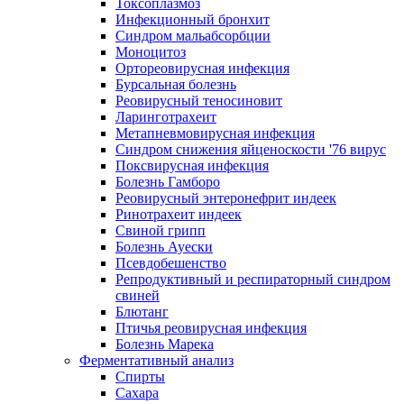
Токсоплазмоз
Инфекционный бронхит
Синдром мальабсорбции
Моноцитоз
Ортореовирусная инфекция
Бурсальная болезнь
Реовирусный теносиновит
Ларинготрахеит
Метапневмовирусная инфекция
Синдром снижения яйценоскости '76 вирус
Поксвирусная инфекция
Болезнь Гамборо
Реовирусный энтеронефрит индеек
Ринотрахеит индеек
Свиной грипп
Болезнь Ауески
Псевдобешенство
Репродуктивный и респираторный синдром
свиней
Блютанг
Птичья реовирусная инфекция
Болезнь Марека
Ферментативный анализ
Спирты
Сахара