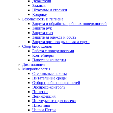
Держатели
Зажимы
Штативы и столики
Коврики
Безопасность и гигиена
Защита и обработка рабочих поверхностей
Защита рук
Защита глаз
Защитная одежда и обувь
Защита органов дыхания и слуха
Сбор биоотходов
Работа с поверхностями
Контейнеры
Пакеты и конверты
Дистилляция
Микробиология
Стерильные пакеты
Питательные среды
Отбор проб с поверхностей
Экспресс-контроль
Пипетки
Дезинфекция
Инструменты для посева
Пластины
Чашки Петри