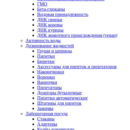
ГМО
Бета-глюканы
Видовая принадлежность
ДНК свиньи
ДНК коровы
ДНК курицы
ДНК животного происхождения (vegan)
Активность воды
Дозирование жидкостей
Груши и шприцы
Пипетки
Бюретки
Аксессуары для пипеток и пипетаторов
Наконечники
Воронки
Ванночки
Пипетаторы
Дозаторы бутылочные
Пипетки автоматические
Штативы для пипеток
Зажимы
Лабораторная посуда
Стаканы
Адаптеры
Колбы конические