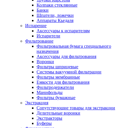
Колпаки стеклянные
Банки
Шпатели, ложечки
Аппараты Кьедаля
Испарение
Аксессуары к испарителям
Испарители
Фильтрование
Фильтровальная бумага специального
назначения
Аксессуары для фильтрования
Воронки
Фильтры шприцевые
Системы вакуумной фильтрации
Фильтры мембранные
Емкости для фильтрования
Фильтродержатели
Манифольды
Фильтры бумажные
Экстракция
Сопутствующие товары для экстракции
Делительные воронки
Экстракторы
Буферы