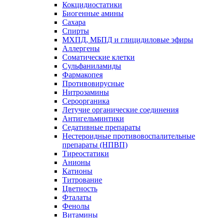
Кокцидиостатики
Биогенные амины
Сахара
Спирты
МХПД, МБПД и глицидиловые эфиры
Аллергены
Соматические клетки
Сульфаниламиды
Фармакопея
Противовирусные
Нитрозамины
Сероорганика
Летучие органические соединения
Антигельминтики
Седативные препараты
Нестероидные противовоспалительные
препараты (НПВП)
Тиреостатики
Анионы
Катионы
Титрование
Цветность
Фталаты
Фенолы
Витамины