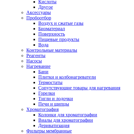
Кислоты
Другое
Аксессуары
Пробоотбор
Воздух и сжатые газы
Биоматериал
Поверхность
Пищевые продукты
Вода
Контрольные материалы
Реагенты
Насосы
Нагревание
Бани
Плитки и колбонагреватели
Термостаты
Сопутствующие товары для нагревания
Горелки
Тигли и лодочки
Печи и щипцы
Хроматография
Колонки для хроматографии
Виалы для хроматографии
Дериватизация
Фильтры мембранные