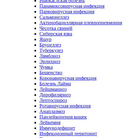
Ньюкаслская болезнь
Парамиксовирусная инфекция
Парвовирусная инфекция
Сальмонеллез
Актинобациллярная плевропневмония
Чесотка свиней
Сибирская язва
Ящур
Бруцеллез
Туберкулез
Лямблиоз
Эрлихиоз
Чумка
Бешенство
Коронавирусная инфекция
Болезнь Лайма
Лейшманиоз
Дирофиляриоз
Лептоспироз
Ротавирусная инфекция
Анаплазмоз
Панлейкопения кошек
Лейкемия
Иммунодефицит
Инфекционный перитонит