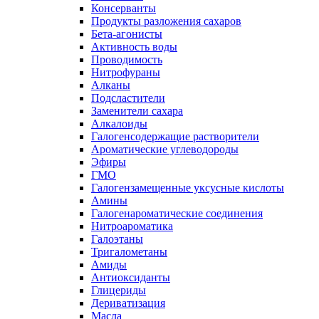
Консерванты
Продукты разложения сахаров
Бета-агонисты
Активность воды
Проводимость
Нитрофураны
Алканы
Подсластители
Заменители сахара
Алкалоиды
Галогенсодержащие растворители
Ароматические углеводороды
Эфиры
ГМО
Галогензамещенные уксусные кислоты
Амины
Галогенароматические соединения
Нитроароматика
Галоэтаны
Тригалометаны
Амиды
Антиоксиданты
Глицериды
Дериватизация
Масла