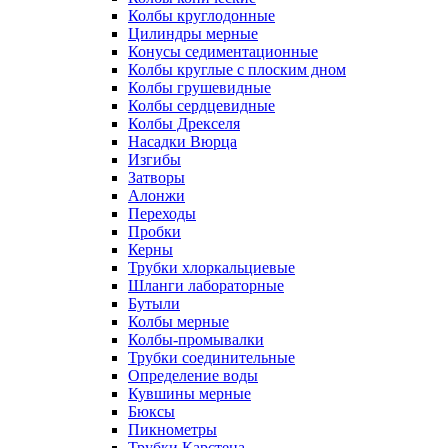
Колбы круглодонные
Цилиндры мерные
Конусы седиментационные
Колбы круглые с плоским дном
Колбы грушевидные
Колбы сердцевидные
Колбы Дрекселя
Насадки Вюрца
Изгибы
Затворы
Алонжи
Переходы
Пробки
Керны
Трубки хлоркальциевые
Шланги лабораторные
Бутыли
Колбы мерные
Колбы-промывалки
Трубки соединительные
Определение воды
Кувшины мерные
Бюксы
Пикнометры
Трубки Карстена