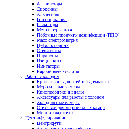
Флавоноиды
Диоксины
Альдегиды
Гетероциклика
Гликозиды
Металлоорганика
Побочные продукты дезинфекции (ППО)
Масс-спектрометрия
Цефалоспорины
Стерилянты
Пираноны
Изоцианаты
Имитаторы
Карбоновые кислоты
Работа с холодом
Криоштативы, контейнеры, емкости
Морозильные камеры
Криопробирки и виалы
Аксессуары для работы с холодом
Холодильные камеры
Стеллажи для морозильных камер
Мини-охладители
Центрифугирование
Центрифуги
Аксессуары к центрифугам