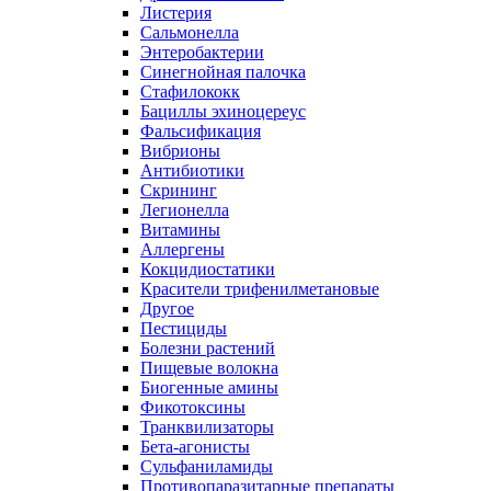
Листерия
Сальмонелла
Энтеробактерии
Синегнойная палочка
Стафилококк
Бациллы эхиноцереус
Фальсификация
Вибрионы
Антибиотики
Скрининг
Легионелла
Витамины
Аллергены
Кокцидиостатики
Красители трифенилметановые
Другое
Пестициды
Болезни растений
Пищевые волокна
Биогенные амины
Фикотоксины
Транквилизаторы
Бета-агонисты
Сульфаниламиды
Противопаразитарные препараты