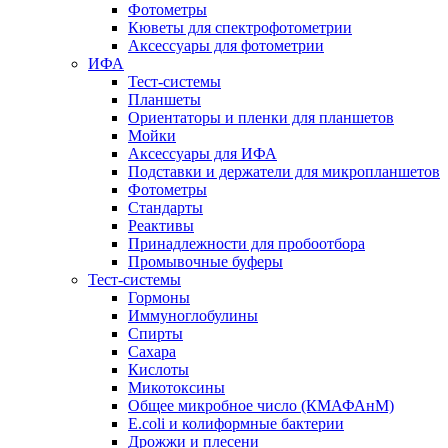
Фотометры
Кюветы для спектрофотометрии
Аксессуары для фотометрии
ИФА
Тест-системы
Планшеты
Ориентаторы и пленки для планшетов
Мойки
Аксессуары для ИФА
Подставки и держатели для микропланшетов
Фотометры
Стандарты
Реактивы
Принадлежности для пробоотбора
Промывочные буферы
Тест-системы
Гормоны
Иммуноглобулины
Спирты
Сахара
Кислоты
Микотоксины
Общее микробное число (КМАФАнМ)
E.coli и колиформные бактерии
Дрожжи и плесени