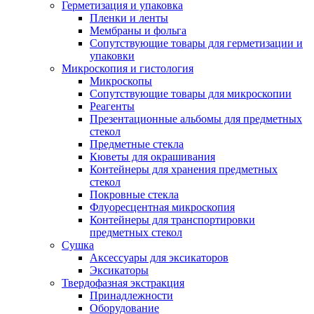
Герметизация и упаковка
Пленки и ленты
Мембраны и фольга
Сопутствующие товары для герметизации и
упаковки
Микроскопия и гистология
Микроскопы
Сопутствующие товары для микроскопии
Реагенты
Презентационные альбомы для предметных
стекол
Предметные стекла
Кюветы для окрашивания
Контейнеры для хранения предметных
стекол
Покровные стекла
Флуоресцентная микроскопия
Контейнеры для транспортировки
предметных стекол
Сушка
Аксессуары для эксикаторов
Эксикаторы
Твердофазная экстракция
Принадлежности
Оборудование