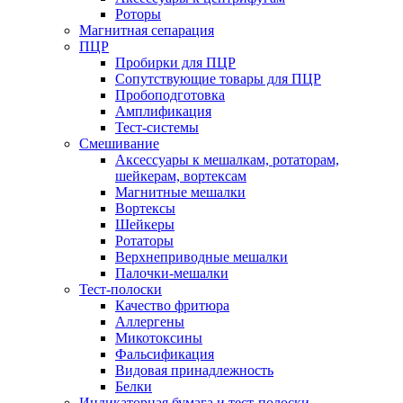
Роторы
Магнитная сепарация
ПЦР
Пробирки для ПЦР
Сопутствующие товары для ПЦР
Пробоподготовка
Амплификация
Тест-системы
Смешивание
Аксессуары к мешалкам, ротаторам,
шейкерам, вортексам
Магнитные мешалки
Вортексы
Шейкеры
Ротаторы
Верхнеприводные мешалки
Палочки-мешалки
Тест-полоски
Качество фритюра
Аллергены
Микотоксины
Фальсификация
Видовая принадлежность
Белки
Индикаторная бумага и тест-полоски