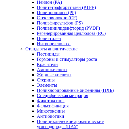
Нейлон (PA)
Политетрафторэтилен (PTFE)
Полипропилен (PP)
Стекловолокно (CF)
Полиэфирсульфон (PS)
Поливинилиденфторид (PVDF)
Регенерированная целлюлоза (RC)
Полиэтилен
Нитроцеллюлоза
Стандарты аналитические
Пестициды
Гормоны и стимуляторы роста
Красители
Аминокислоты
Жирные кислоты
Стерины
Элементы
Полихлорированные бифенилы (ПХБ)
Специфическая миграция
Фикотоксины
Фальсификация
Микотоксины
Антибиотики
Полициклические ароматические
углеводороды (ПАУ)