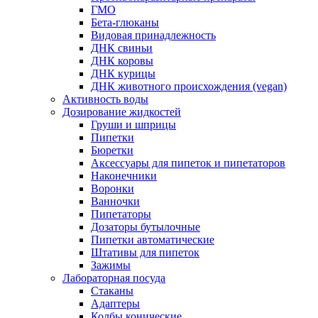
ГМО
Бета-глюканы
Видовая принадлежность
ДНК свиньи
ДНК коровы
ДНК курицы
ДНК животного происхождения (vegan)
Активность воды
Дозирование жидкостей
Груши и шприцы
Пипетки
Бюретки
Аксессуары для пипеток и пипетаторов
Наконечники
Воронки
Ванночки
Пипетаторы
Дозаторы бутылочные
Пипетки автоматические
Штативы для пипеток
Зажимы
Лабораторная посуда
Стаканы
Адаптеры
Колбы конические