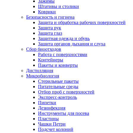
Зажимы
Штативы и столики
Коврики
Безопасность и гигиена
Защита и обработка рабочих поверхностей
Защита рук
Защита глаз
Защитная одежда и обувь
Защита органов дыхания и слуха
Сбор биоотходов
Работа с поверхностями
Контейнеры
Пакеты и конверты
Дистилляция
Микробиология
Стерильные пакеты
Питательные среды
Отбор проб с поверхностей
Экспресс-контроль
Пипетки
Дезинфекция
Инструменты для посева
Пластины
Чашки Петри
Подсчет колоний