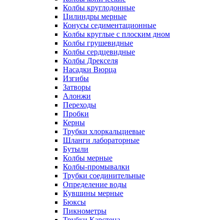
Колбы круглодонные
Цилиндры мерные
Конусы седиментационные
Колбы круглые с плоским дном
Колбы грушевидные
Колбы сердцевидные
Колбы Дрекселя
Насадки Вюрца
Изгибы
Затворы
Алонжи
Переходы
Пробки
Керны
Трубки хлоркальциевые
Шланги лабораторные
Бутыли
Колбы мерные
Колбы-промывалки
Трубки соединительные
Определение воды
Кувшины мерные
Бюксы
Пикнометры
Трубки Карстена