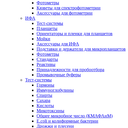
Фотометры
Кюветы для спектрофотометрии
Аксессуары для фотометрии
ИФА
Тест-системы
Планшеты
Ориентаторы и пленки для планшетов
Мойки
Аксессуары для ИФА
Подставки и держатели для микропланшетов
Фотометры
Стандарты
Реактивы
Принадлежности для пробоотбора
Промывочные буферы
Тест-системы
Гормоны
Иммуноглобулины
Спирты
Сахара
Кислоты
Микотоксины
Общее микробное число (КМАФАнМ)
E.coli и колиформные бактерии
Дрожжи и плесени