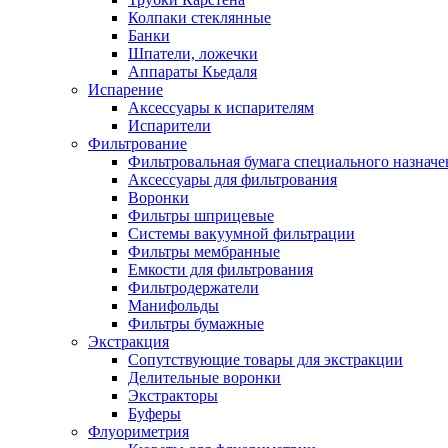
Колпаки стеклянные
Банки
Шпатели, ложечки
Аппараты Кьедаля
Испарение
Аксессуары к испарителям
Испарители
Фильтрование
Фильтровальная бумага специального назначе
Аксессуары для фильтрования
Воронки
Фильтры шприцевые
Системы вакуумной фильтрации
Фильтры мембранные
Емкости для фильтрования
Фильтродержатели
Манифольды
Фильтры бумажные
Экстракция
Сопутствующие товары для экстракции
Делительные воронки
Экстракторы
Буферы
Флуориметрия