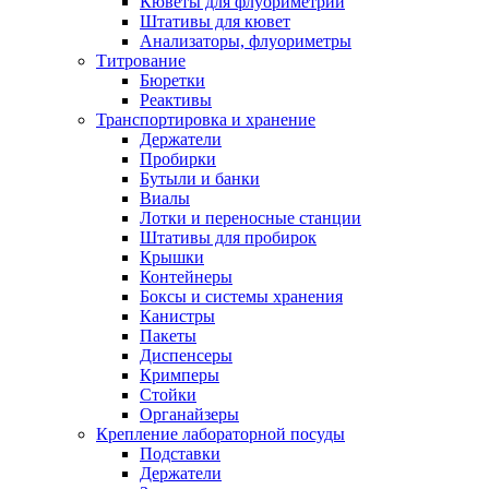
Кюветы для флуориметрии
Штативы для кювет
Анализаторы, флуориметры
Титрование
Бюретки
Реактивы
Транспортировка и хранение
Держатели
Пробирки
Бутыли и банки
Виалы
Лотки и переносные станции
Штативы для пробирок
Крышки
Контейнеры
Боксы и системы хранения
Канистры
Пакеты
Диспенсеры
Кримперы
Стойки
Органайзеры
Крепление лабораторной посуды
Подставки
Держатели