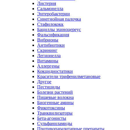
Листерия
Сальмонелла
Энтеробактерии
Синегнойная палочка
Стафилококк
Бациллы эхиноцереус
Фальсификация
Вибрионы
Антибиотики
Скрининг
Легионелла
Витамины
Аллергены
Кокцидиостатики
Красители трифенилметановые
Другое
Пестициды
Болезни растений
Пищевые волокна
Биогенные амины
Фикотоксины
Транквилизаторы
Бета-агонисты
Сульфаниламиды
Противопаразитарные препараты