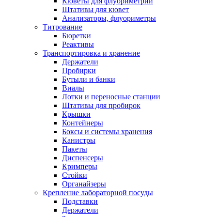
Кюветы для флуориметрии
Штативы для кювет
Анализаторы, флуориметры
Титрование
Бюретки
Реактивы
Транспортировка и хранение
Держатели
Пробирки
Бутыли и банки
Виалы
Лотки и переносные станции
Штативы для пробирок
Крышки
Контейнеры
Боксы и системы хранения
Канистры
Пакеты
Диспенсеры
Кримперы
Стойки
Органайзеры
Крепление лабораторной посуды
Подставки
Держатели