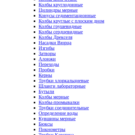
Колбы круглодонные
Цилиндры мерные
Конусы седиментационные
Колбы круглые с плоским дном
Колбы грушевидные
Колбы сердцевидные
Колбы Дрекселя
Насадки Вюрца
Изгибы
Затворы
Алонжи
Переходы
Пробки
Керны
Трубки хлоркальциевые
Шланги лабораторные
Бутыли
Колбы мерные
Колбы-промывалки
Трубки соединительные
Определение воды
Кувшины мерные
Бюксы
Пикнометры
Трубки Карстена