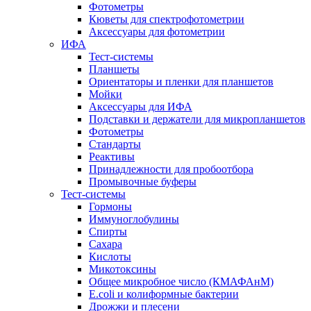
Фотометры
Кюветы для спектрофотометрии
Аксессуары для фотометрии
ИФА
Тест-системы
Планшеты
Ориентаторы и пленки для планшетов
Мойки
Аксессуары для ИФА
Подставки и держатели для микропланшетов
Фотометры
Стандарты
Реактивы
Принадлежности для пробоотбора
Промывочные буферы
Тест-системы
Гормоны
Иммуноглобулины
Спирты
Сахара
Кислоты
Микотоксины
Общее микробное число (КМАФАнМ)
E.coli и колиформные бактерии
Дрожжи и плесени