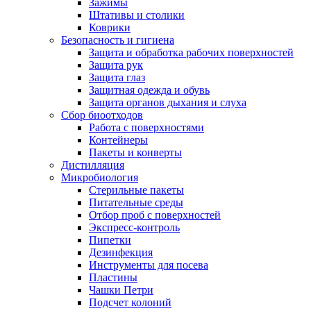
Зажимы
Штативы и столики
Коврики
Безопасность и гигиена
Защита и обработка рабочих поверхностей
Защита рук
Защита глаз
Защитная одежда и обувь
Защита органов дыхания и слуха
Сбор биоотходов
Работа с поверхностями
Контейнеры
Пакеты и конверты
Дистилляция
Микробиология
Стерильные пакеты
Питательные среды
Отбор проб с поверхностей
Экспресс-контроль
Пипетки
Дезинфекция
Инструменты для посева
Пластины
Чашки Петри
Подсчет колоний