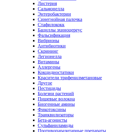
Листерия
Сальмонелла
Энтеробактерии
Синегнойная палочка
Стафилококк
Бациллы эхиноцереус
Фальсификация
Вибрионы
Антибиотики
Скрининг
Легионелла
Витамины
Аллергены
Кокцидиостатики
Красители трифенилметановые
Другое
Пестициды
Болезни растений
Пищевые волокна
Биогенные амины
Фикотоксины
Транквилизаторы
Бета-агонисты
Сульфаниламиды
Противопаразитарные препараты