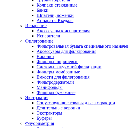
Колпаки стеклянные
Банки
Шпатели, ложечки
Аппараты Кьедаля
Испарение
Аксессуары к испарителям
Испарители
Фильтрование
Фильтровальная бумага специального назначе
Аксессуары для фильтрования
Воронки
Фильтры шприцевые
Системы вакуумной фильтрации
Фильтры мембранные
Емкости для фильтрования
Фильтродержатели
Манифольды
Фильтры бумажные
Экстракция
Сопутствующие товары для экстракции
Делительные воронки
Экстракторы
Буферы
Флуориметрия