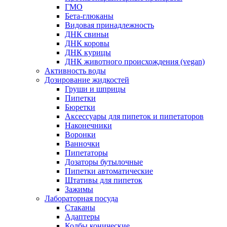
ГМО
Бета-глюканы
Видовая принадлежность
ДНК свиньи
ДНК коровы
ДНК курицы
ДНК животного происхождения (vegan)
Активность воды
Дозирование жидкостей
Груши и шприцы
Пипетки
Бюретки
Аксессуары для пипеток и пипетаторов
Наконечники
Воронки
Ванночки
Пипетаторы
Дозаторы бутылочные
Пипетки автоматические
Штативы для пипеток
Зажимы
Лабораторная посуда
Стаканы
Адаптеры
Колбы конические