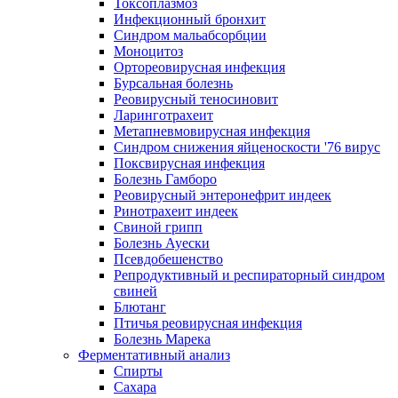
Токсоплазмоз
Инфекционный бронхит
Синдром мальабсорбции
Моноцитоз
Ортореовирусная инфекция
Бурсальная болезнь
Реовирусный теносиновит
Ларинготрахеит
Метапневмовирусная инфекция
Синдром снижения яйценоскости '76 вирус
Поксвирусная инфекция
Болезнь Гамборо
Реовирусный энтеронефрит индеек
Ринотрахеит индеек
Свиной грипп
Болезнь Ауески
Псевдобешенство
Репродуктивный и респираторный синдром
свиней
Блютанг
Птичья реовирусная инфекция
Болезнь Марека
Ферментативный анализ
Спирты
Сахара