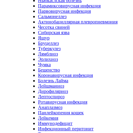
Ньюкаслская болезнь
Парамиксовирусная инфекция
Парвовирусная инфекция
Сальмонеллез
Актинобациллярная плевропневмония
Чесотка свиней
Сибирская язва
Ящур
Бруцеллез
Туберкулез
Лямблиоз
Эрлихиоз
Чумка
Бешенство
Коронавирусная инфекция
Болезнь Лайма
Лейшманиоз
Дирофиляриоз
Лептоспироз
Ротавирусная инфекция
Анаплазмоз
Панлейкопения кошек
Лейкемия
Иммунодефицит
Инфекционный перитонит