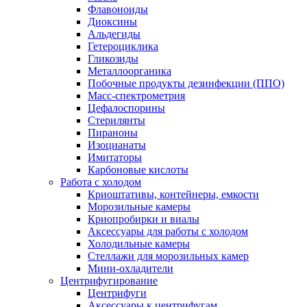
Флавоноиды
Диоксины
Альдегиды
Гетероциклика
Гликозиды
Металлоорганика
Побочные продукты дезинфекции (ППО)
Масс-спектрометрия
Цефалоспорины
Стерилянты
Пираноны
Изоцианаты
Имитаторы
Карбоновые кислоты
Работа с холодом
Криоштативы, контейнеры, емкости
Морозильные камеры
Криопробирки и виалы
Аксессуары для работы с холодом
Холодильные камеры
Стеллажи для морозильных камер
Мини-охладители
Центрифугирование
Центрифуги
Аксессуары к центрифугам