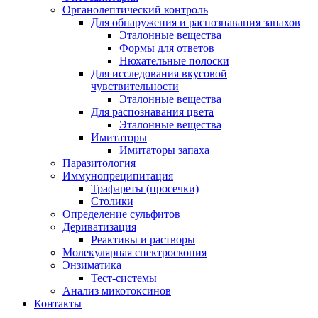
Органолептический контроль
Для обнаружения и распознавания запахов
Эталонные вещества
Формы для ответов
Нюхательные полоски
Для исследования вкусовой
чувствительности
Эталонные вещества
Для распознавания цвета
Эталонные вещества
Имитаторы
Имитаторы запаха
Паразитология
Иммунопреципитация
Трафареты (просечки)
Столики
Определение сульфитов
Дериватизация
Реактивы и растворы
Молекулярная спектроскопия
Энзиматика
Тест-системы
Анализ микотоксинов
Контакты