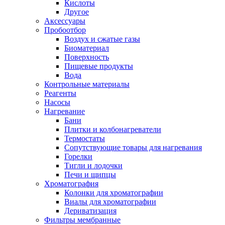
Кислоты
Другое
Аксессуары
Пробоотбор
Воздух и сжатые газы
Биоматериал
Поверхность
Пищевые продукты
Вода
Контрольные материалы
Реагенты
Насосы
Нагревание
Бани
Плитки и колбонагреватели
Термостаты
Сопутствующие товары для нагревания
Горелки
Тигли и лодочки
Печи и щипцы
Хроматография
Колонки для хроматографии
Виалы для хроматографии
Дериватизация
Фильтры мембранные