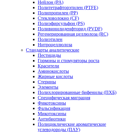
Нейлон (PA)
Политетрафторэтилен (PTFE)
Полипропилен (PP)
Стекловолокно (CF)
Полиэфирсульфон (PS)
Поливинилиденфторид (PVDF)
Регенерированная целлюлоза (RC)
Полиэтилен
Нитроцеллюлоза
Стандарты аналитические
Пестициды
Гормоны и стимуляторы роста
Красители
Аминокислоты
Жирные кислоты
Стерины
Элементы
Полихлорированные бифенилы (ПХБ)
Специфическая миграция
Фикотоксины
Фальсификация
Микотоксины
Антибиотики
Полициклические ароматические
углеводороды (ПАУ)