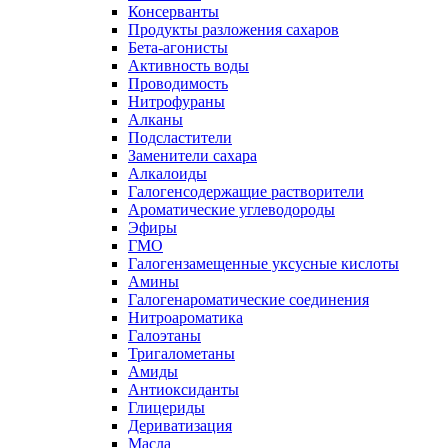
Консерванты
Продукты разложения сахаров
Бета-агонисты
Активность воды
Проводимость
Нитрофураны
Алканы
Подсластители
Заменители сахара
Алкалоиды
Галогенсодержащие растворители
Ароматические углеводороды
Эфиры
ГМО
Галогензамещенные уксусные кислоты
Амины
Галогенароматические соединения
Нитроароматика
Галоэтаны
Тригалометаны
Амиды
Антиоксиданты
Глицериды
Дериватизация
Масла