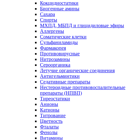
Кокцидиостатики
Биогенные амины
Сахара
Спирты
МХПД, МБПД и глицидиловые эфиры
Аллергены
Соматические клетки
Сульфаниламиды
Фармакопея
Противовирусные
Нитрозамины
Сероорганика
Летучие органические соединения
Антигельминтики
Седативные препараты
Нестероидные противовоспалительные
препараты (НПВП)
Тиреостатики
Анионы
Катионы
Титрование
Цветность
Фталаты
Фенолы
Витамины