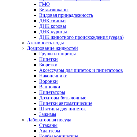
ГМО
Бета-глюканы
Видовая принадлежность
ДНК свиньи
ДНК коровы
ДНК курицы
ДНК животного происхождения (vegan)
Активность воды
Дозирование жидкостей
Груши и шприцы
Пипетки
Бюретки
Аксессуары для пипеток и пипетаторов
Наконечники
Воронки
Ванночки
Пипетаторы
Дозаторы бутылочные
Пипетки автоматические
Штативы для пипеток
Зажимы
Лабораторная посуда
Стаканы
Адаптеры
Колбы конические