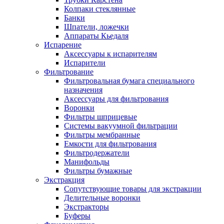
Колпаки стеклянные
Банки
Шпатели, ложечки
Аппараты Кьедаля
Испарение
Аксессуары к испарителям
Испарители
Фильтрование
Фильтровальная бумага специального
назначения
Аксессуары для фильтрования
Воронки
Фильтры шприцевые
Системы вакуумной фильтрации
Фильтры мембранные
Емкости для фильтрования
Фильтродержатели
Манифольды
Фильтры бумажные
Экстракция
Сопутствующие товары для экстракции
Делительные воронки
Экстракторы
Буферы