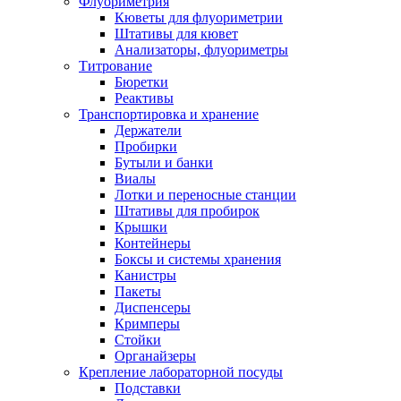
Флуориметрия
Кюветы для флуориметрии
Штативы для кювет
Анализаторы, флуориметры
Титрование
Бюретки
Реактивы
Транспортировка и хранение
Держатели
Пробирки
Бутыли и банки
Виалы
Лотки и переносные станции
Штативы для пробирок
Крышки
Контейнеры
Боксы и системы хранения
Канистры
Пакеты
Диспенсеры
Кримперы
Стойки
Органайзеры
Крепление лабораторной посуды
Подставки