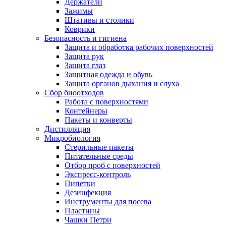
Держатели
Зажимы
Штативы и столики
Коврики
Безопасность и гигиена
Защита и обработка рабочих поверхностей
Защита рук
Защита глаз
Защитная одежда и обувь
Защита органов дыхания и слуха
Сбор биоотходов
Работа с поверхностями
Контейнеры
Пакеты и конверты
Дистилляция
Микробиология
Стерильные пакеты
Питательные среды
Отбор проб с поверхностей
Экспресс-контроль
Пипетки
Дезинфекция
Инструменты для посева
Пластины
Чашки Петри