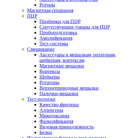
Роторы
Магнитная сепарация
ПЦР
Пробирки для ПЦР
Сопутствующие товары для ПЦР
Пробоподготовка
Амплификация
Тест-системы
Смешивание
Аксессуары к мешалкам, ротаторам,
шейкерам, вортексам
Магнитные мешалки
Вортексы
Шейкеры
Ротаторы
Верхнеприводные мешалки
Палочки-мешалки
Тест-полоски
Качество фритюра
Аллергены
Микотоксины
Фальсификация
Видовая принадлежность
Белки
Индикаторная бумага и тест-полоски