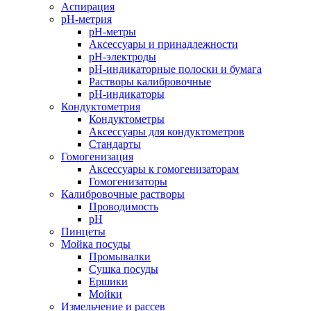
Аспирация
pH-метрия
pH-метры
Аксессуары и принадлежности
pH-электроды
pH-индикаторные полоски и бумага
Растворы калибровочные
pH-индикаторы
Кондуктометрия
Кондуктометры
Аксессуары для кондуктометров
Стандарты
Гомогенизация
Аксессуары к гомогенизаторам
Гомогенизаторы
Калибровочные растворы
Проводимость
pH
Пинцеты
Мойка посуды
Промывалки
Сушка посуды
Ершики
Мойки
Измельчение и рассев