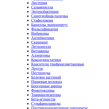
Листерия
Сальмонелла
Энтеробактерии
Синегнойная палочка
Стафилококк
Бациллы эхиноцереус
Фальсификация
Вибрионы
Антибиотики
Скрининг
Легионелла
Витамины
Аллергены
Кокцидиостатики
Красители трифенилметановые
Другое
Пестициды
Болезни растений
Пищевые волокна
Биогенные амины
Фикотоксины
Транквилизаторы
Бета-агонисты
Сульфаниламиды
Противопаразитарные препараты