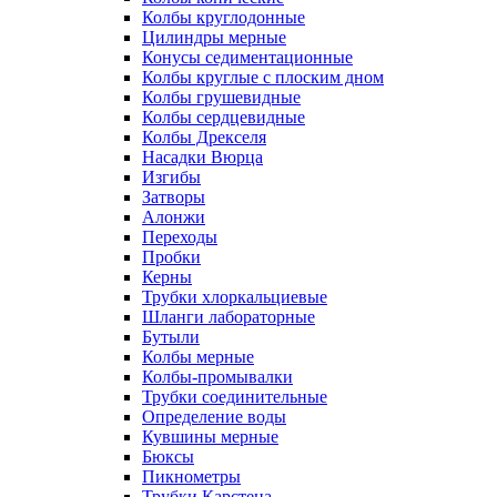
Колбы круглодонные
Цилиндры мерные
Конусы седиментационные
Колбы круглые с плоским дном
Колбы грушевидные
Колбы сердцевидные
Колбы Дрекселя
Насадки Вюрца
Изгибы
Затворы
Алонжи
Переходы
Пробки
Керны
Трубки хлоркальциевые
Шланги лабораторные
Бутыли
Колбы мерные
Колбы-промывалки
Трубки соединительные
Определение воды
Кувшины мерные
Бюксы
Пикнометры
Трубки Карстена