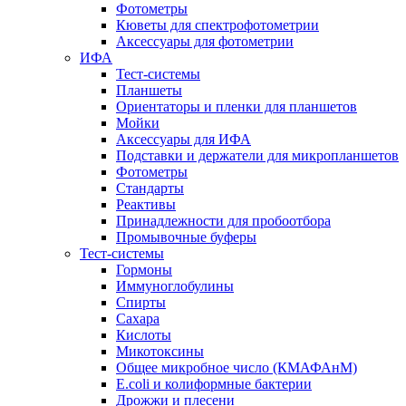
Фотометры
Кюветы для спектрофотометрии
Аксессуары для фотометрии
ИФА
Тест-системы
Планшеты
Ориентаторы и пленки для планшетов
Мойки
Аксессуары для ИФА
Подставки и держатели для микропланшетов
Фотометры
Стандарты
Реактивы
Принадлежности для пробоотбора
Промывочные буферы
Тест-системы
Гормоны
Иммуноглобулины
Спирты
Сахара
Кислоты
Микотоксины
Общее микробное число (КМАФАнМ)
E.coli и колиформные бактерии
Дрожжи и плесени