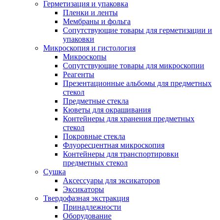
Герметизация и упаковка
Пленки и ленты
Мембраны и фольга
Сопутствующие товары для герметизации и
упаковки
Микроскопия и гистология
Микроскопы
Сопутствующие товары для микроскопии
Реагенты
Презентационные альбомы для предметных
стекол
Предметные стекла
Кюветы для окрашивания
Контейнеры для хранения предметных
стекол
Покровные стекла
Флуоресцентная микроскопия
Контейнеры для транспортировки
предметных стекол
Сушка
Аксессуары для эксикаторов
Эксикаторы
Твердофазная экстракция
Принадлежности
Оборудование