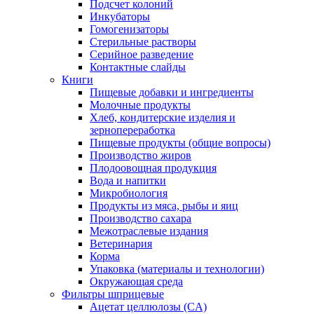
Подсчет колоний
Инкубаторы
Гомогенизаторы
Стерильные растворы
Серийное разведение
Контактные слайды
Книги
Пищевые добавки и ингредиенты
Молочные продукты
Хлеб, кондитерские изделия и
зернопереработка
Пищевые продукты (общие вопросы)
Производство жиров
Плодоовощная продукция
Вода и напитки
Микробиология
Продукты из мяса, рыбы и яиц
Производство сахара
Межотраслевые издания
Ветеринария
Корма
Упаковка (материалы и технологии)
Окружающая среда
Фильтры шприцевые
Ацетат целлюлозы (CA)