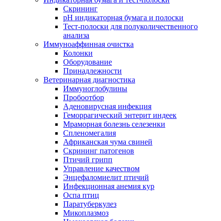
Скрининг
pH индикаторная бумага и полоски
Тест-полоски для полуколичественного
анализа
Иммуноаффинная очистка
Колонки
Оборудование
Принадлежности
Ветеринарная диагностика
Иммуноглобулины
Пробоотбор
Аденовирусная инфекция
Геморрагический энтерит индеек
Мраморная болезнь селезенки
Спленомегалия
Африканская чума свиней
Скрининг патогенов
Птичий грипп
Управление качеством
Энцефаломиелит птичий
Инфекционная анемия кур
Оспа птиц
Паратуберкулез
Микоплазмоз