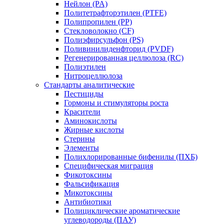
Нейлон (PA)
Политетрафторэтилен (PTFE)
Полипропилен (PP)
Стекловолокно (CF)
Полиэфирсульфон (PS)
Поливинилиденфторид (PVDF)
Регенерированная целлюлоза (RC)
Полиэтилен
Нитроцеллюлоза
Стандарты аналитические
Пестициды
Гормоны и стимуляторы роста
Красители
Аминокислоты
Жирные кислоты
Стерины
Элементы
Полихлорированные бифенилы (ПХБ)
Специфическая миграция
Фикотоксины
Фальсификация
Микотоксины
Антибиотики
Полициклические ароматические
углеводороды (ПАУ)