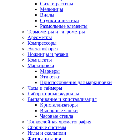
Сита и рассевы
Мельницы
Виалы
Ступки и пестики
Размольные элементы
Термометры и гигрометры
Ареометры
Компрессоры
Электрофорез
Ножницы и резаки
Комплекты
Маркировка
Маркеры
Этикетки
Приспособления для маркировки
Часы и таймеры
Лабораторные журналы
Выпаривание и кристаллизация
Кристаллизаторы
Выпарные чашки
Часовые стекла
Тонкослойная хроматография
Сборные системы
Иглы и скальпели
Фитосанитария