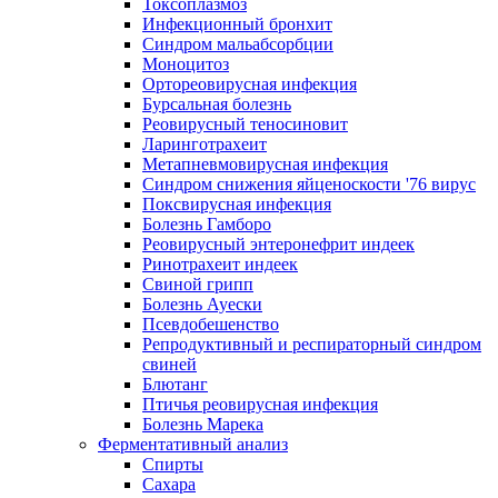
Токсоплазмоз
Инфекционный бронхит
Синдром мальабсорбции
Моноцитоз
Ортореовирусная инфекция
Бурсальная болезнь
Реовирусный теносиновит
Ларинготрахеит
Метапневмовирусная инфекция
Синдром снижения яйценоскости '76 вирус
Поксвирусная инфекция
Болезнь Гамборо
Реовирусный энтеронефрит индеек
Ринотрахеит индеек
Свиной грипп
Болезнь Ауески
Псевдобешенство
Репродуктивный и респираторный синдром
свиней
Блютанг
Птичья реовирусная инфекция
Болезнь Марека
Ферментативный анализ
Спирты
Сахара