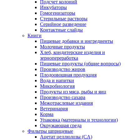
Подсчет колоний
Инкубаторы
Гомогенизаторы
Стерильные растворы
Серийное разведение
Контактные слайды
Книги
Пищевые добавки и ингредиенты
Молочные продукты
Хлеб, кондитерские изделия и
зернопереработка
Пищевые продукты (общие вопросы)
Производство жиров
Плодоовощная продукция
Вода и напитки
Микробиология
Продукты из мяса, рыбы и яиц
Производство сахара
Межотраслевые издания
Ветеринария
Корма
Упаковка (материалы и технологии)
Окружающая среда
Фильтры шприцевые
Ацетат целлюлозы (CA)