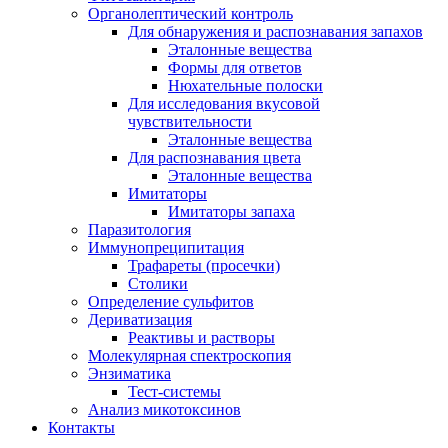
Органолептический контроль
Для обнаружения и распознавания запахов
Эталонные вещества
Формы для ответов
Нюхательные полоски
Для исследования вкусовой
чувствительности
Эталонные вещества
Для распознавания цвета
Эталонные вещества
Имитаторы
Имитаторы запаха
Паразитология
Иммунопреципитация
Трафареты (просечки)
Столики
Определение сульфитов
Дериватизация
Реактивы и растворы
Молекулярная спектроскопия
Энзиматика
Тест-системы
Анализ микотоксинов
Контакты