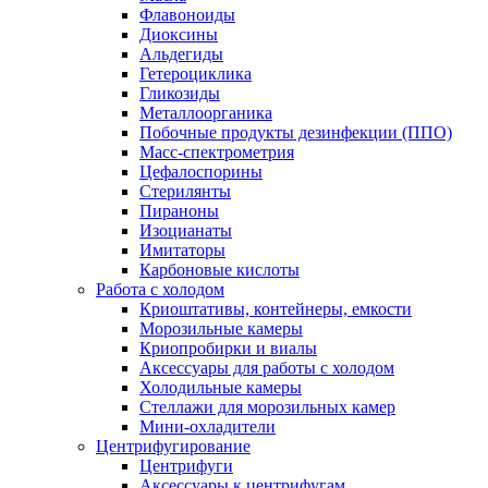
Флавоноиды
Диоксины
Альдегиды
Гетероциклика
Гликозиды
Металлоорганика
Побочные продукты дезинфекции (ППО)
Масс-спектрометрия
Цефалоспорины
Стерилянты
Пираноны
Изоцианаты
Имитаторы
Карбоновые кислоты
Работа с холодом
Криоштативы, контейнеры, емкости
Морозильные камеры
Криопробирки и виалы
Аксессуары для работы с холодом
Холодильные камеры
Стеллажи для морозильных камер
Мини-охладители
Центрифугирование
Центрифуги
Аксессуары к центрифугам