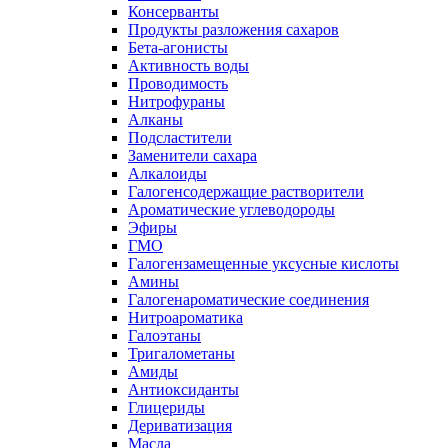
Консерванты
Продукты разложения сахаров
Бета-агонисты
Активность воды
Проводимость
Нитрофураны
Алканы
Подсластители
Заменители сахара
Алкалоиды
Галогенсодержащие растворители
Ароматические углеводороды
Эфиры
ГМО
Галогензамещенные уксусные кислоты
Амины
Галогенароматические соединения
Нитроароматика
Галоэтаны
Тригалометаны
Амиды
Антиоксиданты
Глицериды
Дериватизация
Масла