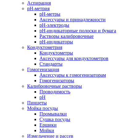
Аспирация
pH-метрия
pH-метры
Аксессуары и принадлежности
pH-электроды
pH-индикаторные полоски и бумага
Растворы калибровочные
pH-индикаторы
Кондуктометрия
Кондуктометры
Аксессуары для кондуктометров
Стандарты
Гомогенизация
Аксессуары к гомогенизаторам
Гомогенизаторы
Калибровочные растворы
Проводимость
pH
Пинцеты
Мойка посуды
Промывалки
Сушка посуды
Ершики
Мойки
Измельчение и рассев