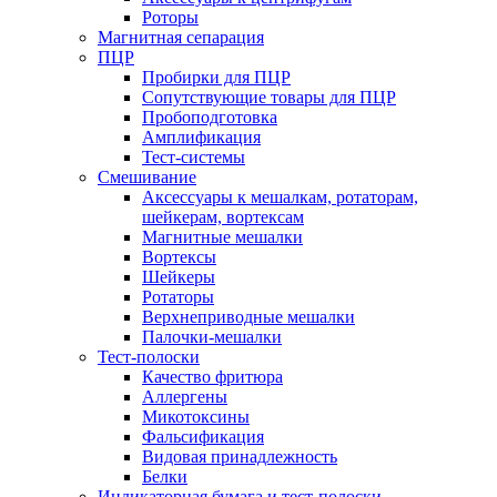
Роторы
Магнитная сепарация
ПЦР
Пробирки для ПЦР
Сопутствующие товары для ПЦР
Пробоподготовка
Амплификация
Тест-системы
Смешивание
Аксессуары к мешалкам, ротаторам,
шейкерам, вортексам
Магнитные мешалки
Вортексы
Шейкеры
Ротаторы
Верхнеприводные мешалки
Палочки-мешалки
Тест-полоски
Качество фритюра
Аллергены
Микотоксины
Фальсификация
Видовая принадлежность
Белки
Индикаторная бумага и тест-полоски