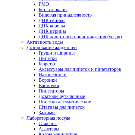
ГМО
Бета-глюканы
Видовая принадлежность
ДНК свиньи
ДНК коровы
ДНК курицы
ДНК животного происхождения (vegan)
Активность воды
Дозирование жидкостей
Груши и шприцы
Пипетки
Бюретки
Аксессуары для пипеток и пипетаторов
Наконечники
Воронки
Ванночки
Пипетаторы
Дозаторы бутылочные
Пипетки автоматические
Штативы для пипеток
Зажимы
Лабораторная посуда
Стаканы
Адаптеры
Колбы конические