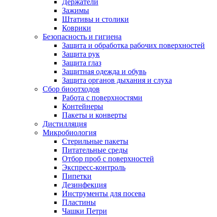
Держатели
Зажимы
Штативы и столики
Коврики
Безопасность и гигиена
Защита и обработка рабочих поверхностей
Защита рук
Защита глаз
Защитная одежда и обувь
Защита органов дыхания и слуха
Сбор биоотходов
Работа с поверхностями
Контейнеры
Пакеты и конверты
Дистилляция
Микробиология
Стерильные пакеты
Питательные среды
Отбор проб с поверхностей
Экспресс-контроль
Пипетки
Дезинфекция
Инструменты для посева
Пластины
Чашки Петри