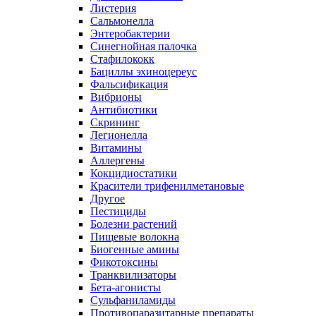
Листерия
Сальмонелла
Энтеробактерии
Синегнойная палочка
Стафилококк
Бациллы эхиноцереус
Фальсификация
Вибрионы
Антибиотики
Скрининг
Легионелла
Витамины
Аллергены
Кокцидиостатики
Красители трифенилметановые
Другое
Пестициды
Болезни растений
Пищевые волокна
Биогенные амины
Фикотоксины
Транквилизаторы
Бета-агонисты
Сульфаниламиды
Противопаразитарные препараты