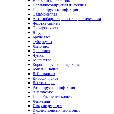
Ньюкаслская болезнь
Парамиксовирусная инфекция
Парвовирусная инфекция
Сальмонеллез
Актинобациллярная плевропневмония
Чесотка свиней
Сибирская язва
Ящур
Бруцеллез
Туберкулез
Лямблиоз
Эрлихиоз
Чумка
Бешенство
Коронавирусная инфекция
Болезнь Лайма
Лейшманиоз
Дирофиляриоз
Лептоспироз
Ротавирусная инфекция
Анаплазмоз
Панлейкопения кошек
Лейкемия
Иммунодефицит
Инфекционный перитонит