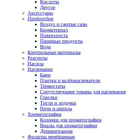
Кислоты
Другое
Аксессуары
Пробоотбор
Воздух и сжатые газы
Биоматериал
Поверхность
Пищевые продукты
Вода
Контрольные материалы
Реагенты
Насосы
Нагревание
Бани
Плитки и колбонагреватели
Термостаты
Сопутствующие товары для нагревания
Горелки
Тигли и лодочки
Печи и щипцы
Хроматография
Колонки для хроматографии
Виалы для хроматографии
Дериватизация
Фильтры мембранные