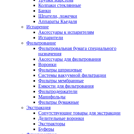
Колпаки стеклянные
Банки
Шпатели, ложечки
Аппараты Кьедаля
Испарение
Аксессуары к испарителям
Испарители
Фильтрование
Фильтровальная бумага специального
назначения
Аксессуары для фильтрования
Воронки
Фильтры шприцевые
Системы вакуумной фильтрации
Фильтры мембранные
Емкости для фильтрования
Фильтродержатели
Манифольды
Фильтры бумажные
Экстракция
Сопутствующие товары для экстракции
Делительные воронки
Экстракторы
Буферы