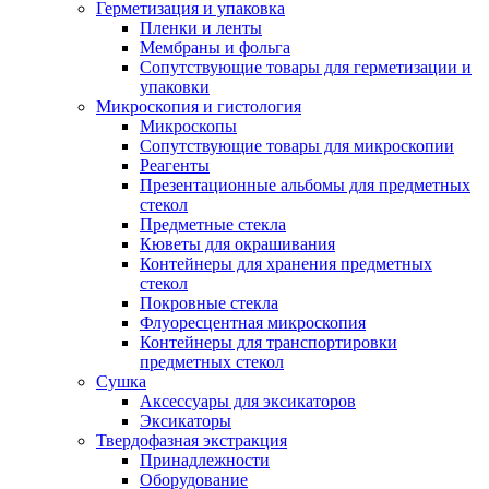
Герметизация и упаковка
Пленки и ленты
Мембраны и фольга
Сопутствующие товары для герметизации и
упаковки
Микроскопия и гистология
Микроскопы
Сопутствующие товары для микроскопии
Реагенты
Презентационные альбомы для предметных
стекол
Предметные стекла
Кюветы для окрашивания
Контейнеры для хранения предметных
стекол
Покровные стекла
Флуоресцентная микроскопия
Контейнеры для транспортировки
предметных стекол
Сушка
Аксессуары для эксикаторов
Эксикаторы
Твердофазная экстракция
Принадлежности
Оборудование