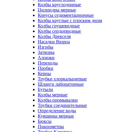
Колбы круглодонные
Цилиндры мерные
Конусы седиментационные
Колбы круглые с плоским дном
Колбы грушевидные
Колбы сердцевидные
Колбы Дрекселя
Насадки Вюрца
Изгибы
Затворы
Алонжи
Переходы
Пробки
Керны
Трубки хлоркальциевые
Шланги лабораторные
Бутыли
Колбы мерные
Колбы-промывалки
Трубки соединительные
Определение воды
Кувшины мерные
Бюксы
Пикнометры
Трубки Карстена