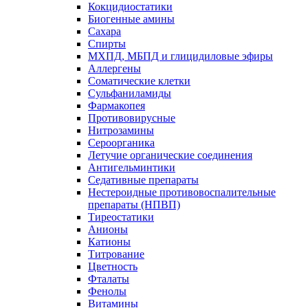
Кокцидиостатики
Биогенные амины
Сахара
Спирты
МХПД, МБПД и глицидиловые эфиры
Аллергены
Соматические клетки
Сульфаниламиды
Фармакопея
Противовирусные
Нитрозамины
Сероорганика
Летучие органические соединения
Антигельминтики
Седативные препараты
Нестероидные противовоспалительные
препараты (НПВП)
Тиреостатики
Анионы
Катионы
Титрование
Цветность
Фталаты
Фенолы
Витамины