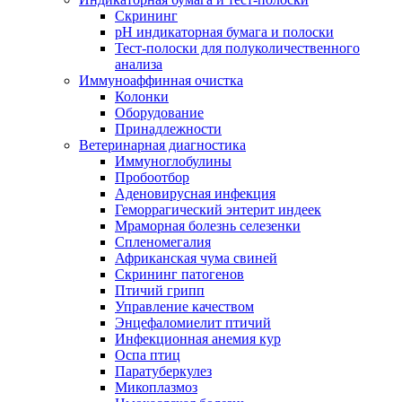
Скрининг
pH индикаторная бумага и полоски
Тест-полоски для полуколичественного
анализа
Иммуноаффинная очистка
Колонки
Оборудование
Принадлежности
Ветеринарная диагностика
Иммуноглобулины
Пробоотбор
Аденовирусная инфекция
Геморрагический энтерит индеек
Мраморная болезнь селезенки
Спленомегалия
Африканская чума свиней
Скрининг патогенов
Птичий грипп
Управление качеством
Энцефаломиелит птичий
Инфекционная анемия кур
Оспа птиц
Паратуберкулез
Микоплазмоз