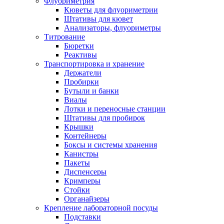
Флуориметрия
Кюветы для флуориметрии
Штативы для кювет
Анализаторы, флуориметры
Титрование
Бюретки
Реактивы
Транспортировка и хранение
Держатели
Пробирки
Бутыли и банки
Виалы
Лотки и переносные станции
Штативы для пробирок
Крышки
Контейнеры
Боксы и системы хранения
Канистры
Пакеты
Диспенсеры
Кримперы
Стойки
Органайзеры
Крепление лабораторной посуды
Подставки