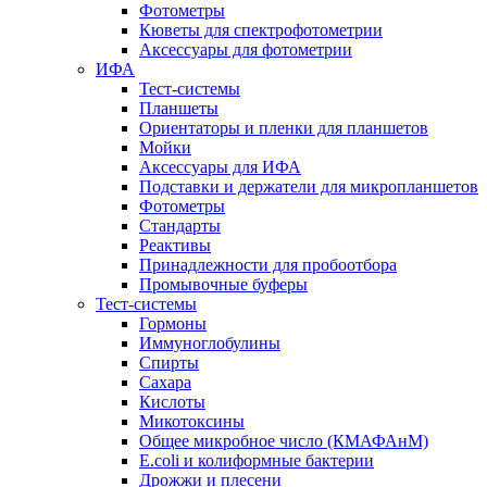
Фотометры
Кюветы для спектрофотометрии
Аксессуары для фотометрии
ИФА
Тест-системы
Планшеты
Ориентаторы и пленки для планшетов
Мойки
Аксессуары для ИФА
Подставки и держатели для микропланшетов
Фотометры
Стандарты
Реактивы
Принадлежности для пробоотбора
Промывочные буферы
Тест-системы
Гормоны
Иммуноглобулины
Спирты
Сахара
Кислоты
Микотоксины
Общее микробное число (КМАФАнМ)
E.coli и колиформные бактерии
Дрожжи и плесени