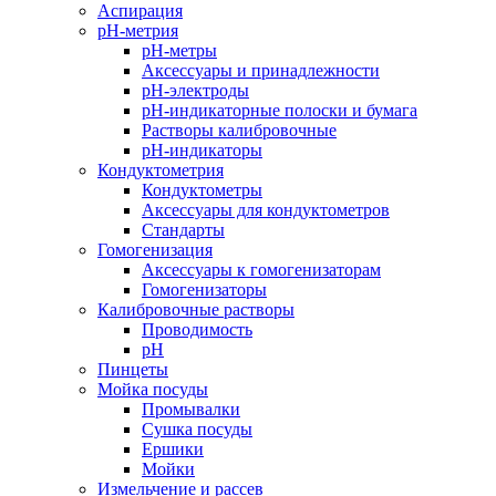
Аспирация
pH-метрия
pH-метры
Аксессуары и принадлежности
pH-электроды
pH-индикаторные полоски и бумага
Растворы калибровочные
pH-индикаторы
Кондуктометрия
Кондуктометры
Аксессуары для кондуктометров
Стандарты
Гомогенизация
Аксессуары к гомогенизаторам
Гомогенизаторы
Калибровочные растворы
Проводимость
pH
Пинцеты
Мойка посуды
Промывалки
Сушка посуды
Ершики
Мойки
Измельчение и рассев