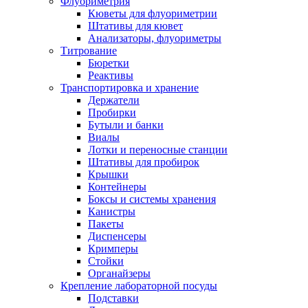
Флуориметрия
Кюветы для флуориметрии
Штативы для кювет
Анализаторы, флуориметры
Титрование
Бюретки
Реактивы
Транспортировка и хранение
Держатели
Пробирки
Бутыли и банки
Виалы
Лотки и переносные станции
Штативы для пробирок
Крышки
Контейнеры
Боксы и системы хранения
Канистры
Пакеты
Диспенсеры
Кримперы
Стойки
Органайзеры
Крепление лабораторной посуды
Подставки