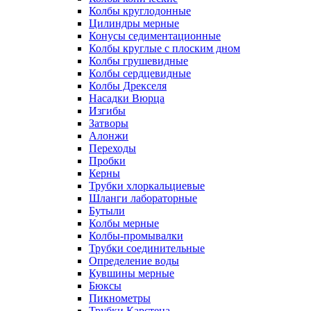
Колбы круглодонные
Цилиндры мерные
Конусы седиментационные
Колбы круглые с плоским дном
Колбы грушевидные
Колбы сердцевидные
Колбы Дрекселя
Насадки Вюрца
Изгибы
Затворы
Алонжи
Переходы
Пробки
Керны
Трубки хлоркальциевые
Шланги лабораторные
Бутыли
Колбы мерные
Колбы-промывалки
Трубки соединительные
Определение воды
Кувшины мерные
Бюксы
Пикнометры
Трубки Карстена