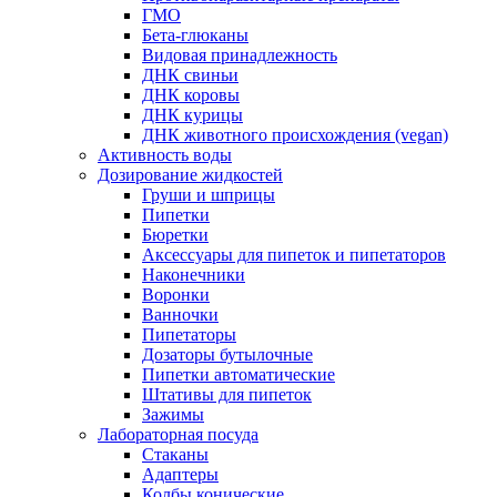
ГМО
Бета-глюканы
Видовая принадлежность
ДНК свиньи
ДНК коровы
ДНК курицы
ДНК животного происхождения (vegan)
Активность воды
Дозирование жидкостей
Груши и шприцы
Пипетки
Бюретки
Аксессуары для пипеток и пипетаторов
Наконечники
Воронки
Ванночки
Пипетаторы
Дозаторы бутылочные
Пипетки автоматические
Штативы для пипеток
Зажимы
Лабораторная посуда
Стаканы
Адаптеры
Колбы конические