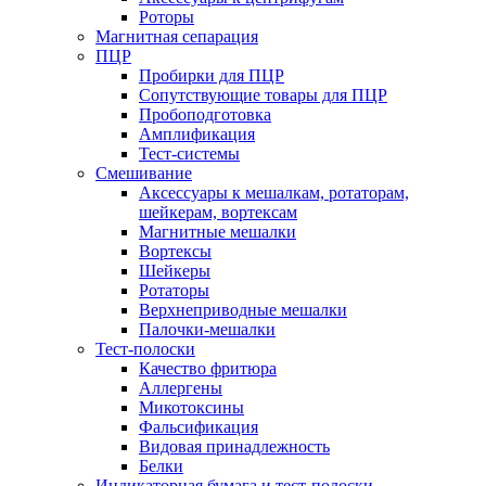
Роторы
Магнитная сепарация
ПЦР
Пробирки для ПЦР
Сопутствующие товары для ПЦР
Пробоподготовка
Амплификация
Тест-системы
Смешивание
Аксессуары к мешалкам, ротаторам,
шейкерам, вортексам
Магнитные мешалки
Вортексы
Шейкеры
Ротаторы
Верхнеприводные мешалки
Палочки-мешалки
Тест-полоски
Качество фритюра
Аллергены
Микотоксины
Фальсификация
Видовая принадлежность
Белки
Индикаторная бумага и тест-полоски