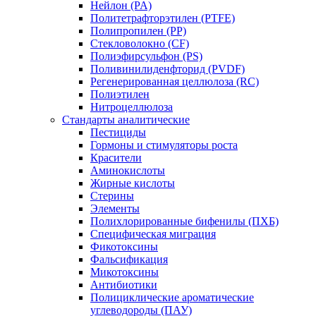
Нейлон (PA)
Политетрафторэтилен (PTFE)
Полипропилен (PP)
Стекловолокно (CF)
Полиэфирсульфон (PS)
Поливинилиденфторид (PVDF)
Регенерированная целлюлоза (RC)
Полиэтилен
Нитроцеллюлоза
Стандарты аналитические
Пестициды
Гормоны и стимуляторы роста
Красители
Аминокислоты
Жирные кислоты
Стерины
Элементы
Полихлорированные бифенилы (ПХБ)
Специфическая миграция
Фикотоксины
Фальсификация
Микотоксины
Антибиотики
Полициклические ароматические
углеводороды (ПАУ)