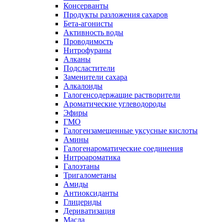
Консерванты
Продукты разложения сахаров
Бета-агонисты
Активность воды
Проводимость
Нитрофураны
Алканы
Подсластители
Заменители сахара
Алкалоиды
Галогенсодержащие растворители
Ароматические углеводороды
Эфиры
ГМО
Галогензамещенные уксусные кислоты
Амины
Галогенароматические соединения
Нитроароматика
Галоэтаны
Тригалометаны
Амиды
Антиоксиданты
Глицериды
Дериватизация
Масла