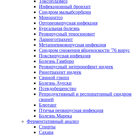
Токсоплазмоз
Инфекционный бронхит
Синдром мальабсорбции
Моноцитоз
Ортореовирусная инфекция
Бурсальная болезнь
Реовирусный теносиновит
Ларинготрахеит
Метапневмовирусная инфекция
Синдром снижения яйценоскости '76 вирус
Поксвирусная инфекция
Болезнь Гамборо
Реовирусный энтеронефрит индеек
Ринотрахеит индеек
Свиной грипп
Болезнь Ауески
Псевдобешенство
Репродуктивный и респираторный синдром
свиней
Блютанг
Птичья реовирусная инфекция
Болезнь Марека
Ферментативный анализ
Спирты
Сахара