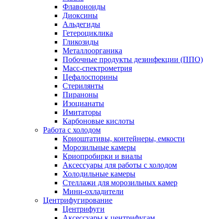
Флавоноиды
Диоксины
Альдегиды
Гетероциклика
Гликозиды
Металлоорганика
Побочные продукты дезинфекции (ППО)
Масс-спектрометрия
Цефалоспорины
Стерилянты
Пираноны
Изоцианаты
Имитаторы
Карбоновые кислоты
Работа с холодом
Криоштативы, контейнеры, емкости
Морозильные камеры
Криопробирки и виалы
Аксессуары для работы с холодом
Холодильные камеры
Стеллажи для морозильных камер
Мини-охладители
Центрифугирование
Центрифуги
Аксессуары к центрифугам