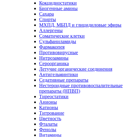
Кокцидиостатики
Биогенные амины
Сахара
Спирты
МХПД, МБПД и глицидиловые эфиры
Аллергены
Соматические клетки
Сульфаниламиды
Фармакопея
Противовирусные
Нитрозамины
Сероорганика
Летучие органические соединения
Антигельминтики
Седативные препараты
Нестероидные противовоспалительные
препараты (НПВП)
Тиреостатики
Анионы
Катионы
Титрование
Цветность
Фталаты
Фенолы
Витамины