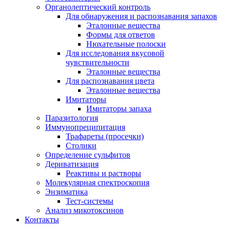
Органолептический контроль
Для обнаружения и распознавания запахов
Эталонные вещества
Формы для ответов
Нюхательные полоски
Для исследования вкусовой
чувствительности
Эталонные вещества
Для распознавания цвета
Эталонные вещества
Имитаторы
Имитаторы запаха
Паразитология
Иммунопреципитация
Трафареты (просечки)
Столики
Определение сульфитов
Дериватизация
Реактивы и растворы
Молекулярная спектроскопия
Энзиматика
Тест-системы
Анализ микотоксинов
Контакты