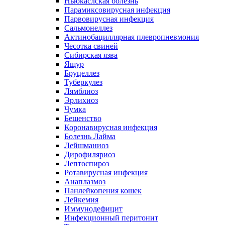
Ньюкаслская болезнь
Парамиксовирусная инфекция
Парвовирусная инфекция
Сальмонеллез
Актинобациллярная плевропневмония
Чесотка свиней
Сибирская язва
Ящур
Бруцеллез
Туберкулез
Лямблиоз
Эрлихиоз
Чумка
Бешенство
Коронавирусная инфекция
Болезнь Лайма
Лейшманиоз
Дирофиляриоз
Лептоспироз
Ротавирусная инфекция
Анаплазмоз
Панлейкопения кошек
Лейкемия
Иммунодефицит
Инфекционный перитонит