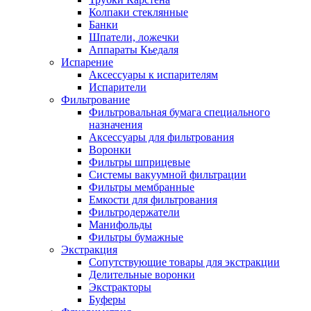
Колпаки стеклянные
Банки
Шпатели, ложечки
Аппараты Кьедаля
Испарение
Аксессуары к испарителям
Испарители
Фильтрование
Фильтровальная бумага специального
назначения
Аксессуары для фильтрования
Воронки
Фильтры шприцевые
Системы вакуумной фильтрации
Фильтры мембранные
Емкости для фильтрования
Фильтродержатели
Манифольды
Фильтры бумажные
Экстракция
Сопутствующие товары для экстракции
Делительные воронки
Экстракторы
Буферы