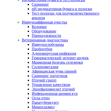
Скрининг
pH индикаторная бумага и полоски
Тест-полоски для полуколичественного
анализа
Иммуноаффинная очистка
Колонки
Оборудование
Принадлежности
Ветеринарная диагностика
Иммуноглобулины
Пробоотбор
Аденовирусная инфекция
Геморрагический энтерит индеек
Мраморная болезнь селезенки
Спленомегалия
Африканская чума свиней
Скрининг патогенов
Птичий грипп
Управление качеством
Энцефаломиелит птичий
Инфекционная анемия кур
Оспа птиц
Паратуберкулез
Микоплазмоз