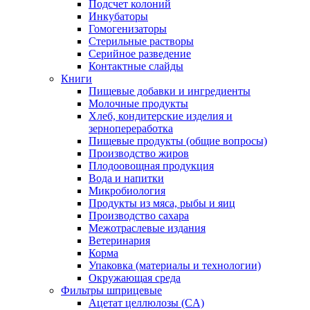
Подсчет колоний
Инкубаторы
Гомогенизаторы
Стерильные растворы
Серийное разведение
Контактные слайды
Книги
Пищевые добавки и ингредиенты
Молочные продукты
Хлеб, кондитерские изделия и
зернопереработка
Пищевые продукты (общие вопросы)
Производство жиров
Плодоовощная продукция
Вода и напитки
Микробиология
Продукты из мяса, рыбы и яиц
Производство сахара
Межотраслевые издания
Ветеринария
Корма
Упаковка (материалы и технологии)
Окружающая среда
Фильтры шприцевые
Ацетат целлюлозы (CA)