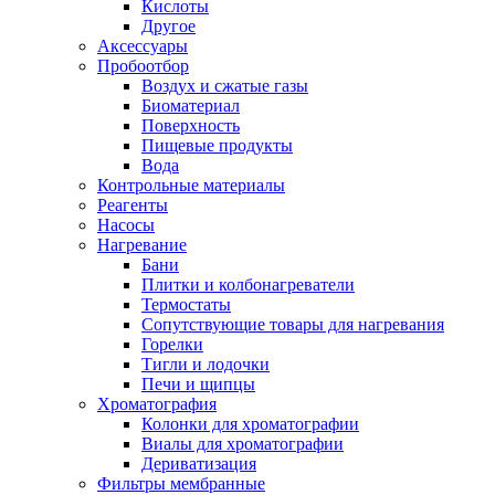
Кислоты
Другое
Аксессуары
Пробоотбор
Воздух и сжатые газы
Биоматериал
Поверхность
Пищевые продукты
Вода
Контрольные материалы
Реагенты
Насосы
Нагревание
Бани
Плитки и колбонагреватели
Термостаты
Сопутствующие товары для нагревания
Горелки
Тигли и лодочки
Печи и щипцы
Хроматография
Колонки для хроматографии
Виалы для хроматографии
Дериватизация
Фильтры мембранные