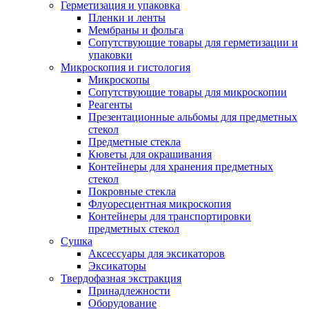
Герметизация и упаковка
Пленки и ленты
Мембраны и фольга
Сопутствующие товары для герметизации и
упаковки
Микроскопия и гистология
Микроскопы
Сопутствующие товары для микроскопии
Реагенты
Презентационные альбомы для предметных
стекол
Предметные стекла
Кюветы для окрашивания
Контейнеры для хранения предметных
стекол
Покровные стекла
Флуоресцентная микроскопия
Контейнеры для транспортировки
предметных стекол
Сушка
Аксессуары для эксикаторов
Эксикаторы
Твердофазная экстракция
Принадлежности
Оборудование