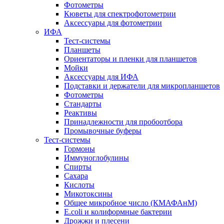
Фотометры
Кюветы для спектрофотометрии
Аксессуары для фотометрии
ИФА
Тест-системы
Планшеты
Ориентаторы и пленки для планшетов
Мойки
Аксессуары для ИФА
Подставки и держатели для микропланшетов
Фотометры
Стандарты
Реактивы
Принадлежности для пробоотбора
Промывочные буферы
Тест-системы
Гормоны
Иммуноглобулины
Спирты
Сахара
Кислоты
Микотоксины
Общее микробное число (КМАФАнМ)
E.coli и колиформные бактерии
Дрожжи и плесени