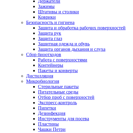
Держатели
Зажимы
Штативы и столики
Коврики
Безопасность и гигиена
Защита и обработка рабочих поверхностей
Защита рук
Защита глаз
Защитная одежда и обувь
Защита органов дыхания и слуха
Сбор биоотходов
Работа с поверхностями
Контейнеры
Пакеты и конверты
Дистилляция
Микробиология
Стерильные пакеты
Питательные среды
Отбор проб с поверхностей
Экспресс-контроль
Пипетки
Дезинфекция
Инструменты для посева
Пластины
Чашки Петри