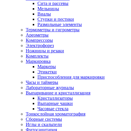
Сита и рассевы
Мельницы
Виалы
Ступки и пестики
Размольные элементы
Термометры и гигрометры
Ареометры
Компрессоры
Электрофорез
Ножницы и резаки
Комплекты
Маркировка
Маркеры
Этикетки
Приспособления для маркировки
Часы и таймеры
Лабораторные журналы
Выпаривание и кристаллизация
Кристаллизаторы
Выпарные чашки
Часовые стекла
Тонкослойная хроматография
Сборные системы
Иглы и скальпели
Фитосанитария