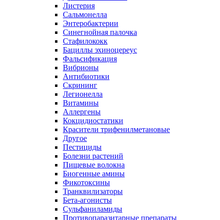
Листерия
Сальмонелла
Энтеробактерии
Синегнойная палочка
Стафилококк
Бациллы эхиноцереус
Фальсификация
Вибрионы
Антибиотики
Скрининг
Легионелла
Витамины
Аллергены
Кокцидиостатики
Красители трифенилметановые
Другое
Пестициды
Болезни растений
Пищевые волокна
Биогенные амины
Фикотоксины
Транквилизаторы
Бета-агонисты
Сульфаниламиды
Противопаразитарные препараты