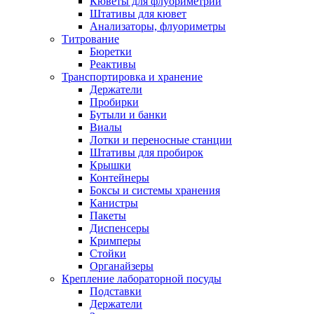
Кюветы для флуориметрии
Штативы для кювет
Анализаторы, флуориметры
Титрование
Бюретки
Реактивы
Транспортировка и хранение
Держатели
Пробирки
Бутыли и банки
Виалы
Лотки и переносные станции
Штативы для пробирок
Крышки
Контейнеры
Боксы и системы хранения
Канистры
Пакеты
Диспенсеры
Кримперы
Стойки
Органайзеры
Крепление лабораторной посуды
Подставки
Держатели