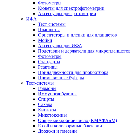
Фотометры
Кюветы для спектрофотометрии
Аксессуары для фотометрии
ИФА
Тест-системы
Планшеты
Ориентаторы и пленки для планшетов
Мойки
Аксессуары для ИФА
Подставки и держатели для микропланшетов
Фотометры
Стандарты
Реактивы
Принадлежности для пробоотбора
Промывочные буферы
Тест-системы
Гормоны
Иммуноглобулины
Спирты
Сахара
Кислоты
Микотоксины
Общее микробное число (КМАФАнМ)
E.coli и колиформные бактерии
Дрожжи и плесени