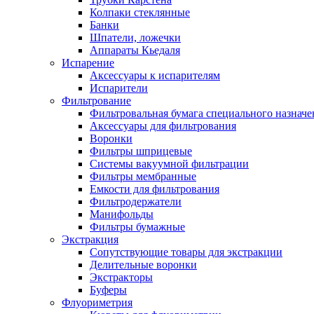
Колпаки стеклянные
Банки
Шпатели, ложечки
Аппараты Кьедаля
Испарение
Аксессуары к испарителям
Испарители
Фильтрование
Фильтровальная бумага специального назначе
Аксессуары для фильтрования
Воронки
Фильтры шприцевые
Системы вакуумной фильтрации
Фильтры мембранные
Емкости для фильтрования
Фильтродержатели
Манифольды
Фильтры бумажные
Экстракция
Сопутствующие товары для экстракции
Делительные воронки
Экстракторы
Буферы
Флуориметрия