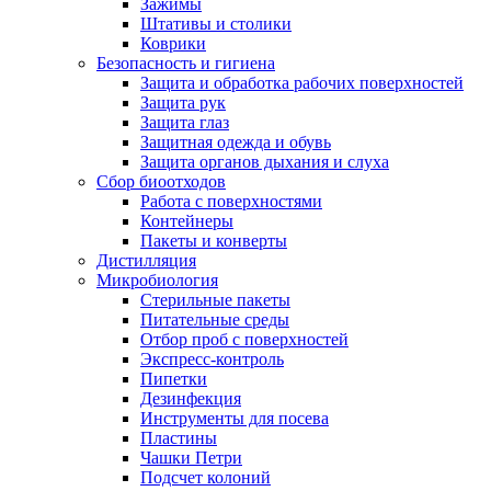
Зажимы
Штативы и столики
Коврики
Безопасность и гигиена
Защита и обработка рабочих поверхностей
Защита рук
Защита глаз
Защитная одежда и обувь
Защита органов дыхания и слуха
Сбор биоотходов
Работа с поверхностями
Контейнеры
Пакеты и конверты
Дистилляция
Микробиология
Стерильные пакеты
Питательные среды
Отбор проб с поверхностей
Экспресс-контроль
Пипетки
Дезинфекция
Инструменты для посева
Пластины
Чашки Петри
Подсчет колоний