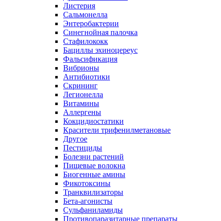
Листерия
Сальмонелла
Энтеробактерии
Синегнойная палочка
Стафилококк
Бациллы эхиноцереус
Фальсификация
Вибрионы
Антибиотики
Скрининг
Легионелла
Витамины
Аллергены
Кокцидиостатики
Красители трифенилметановые
Другое
Пестициды
Болезни растений
Пищевые волокна
Биогенные амины
Фикотоксины
Транквилизаторы
Бета-агонисты
Сульфаниламиды
Противопаразитарные препараты