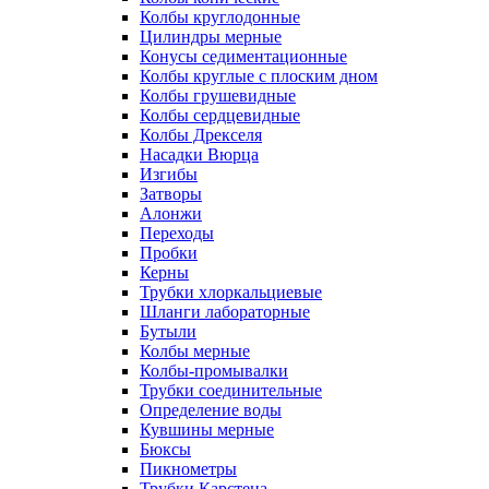
Колбы круглодонные
Цилиндры мерные
Конусы седиментационные
Колбы круглые с плоским дном
Колбы грушевидные
Колбы сердцевидные
Колбы Дрекселя
Насадки Вюрца
Изгибы
Затворы
Алонжи
Переходы
Пробки
Керны
Трубки хлоркальциевые
Шланги лабораторные
Бутыли
Колбы мерные
Колбы-промывалки
Трубки соединительные
Определение воды
Кувшины мерные
Бюксы
Пикнометры
Трубки Карстена