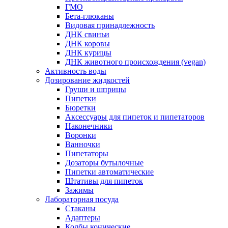
ГМО
Бета-глюканы
Видовая принадлежность
ДНК свиньи
ДНК коровы
ДНК курицы
ДНК животного происхождения (vegan)
Активность воды
Дозирование жидкостей
Груши и шприцы
Пипетки
Бюретки
Аксессуары для пипеток и пипетаторов
Наконечники
Воронки
Ванночки
Пипетаторы
Дозаторы бутылочные
Пипетки автоматические
Штативы для пипеток
Зажимы
Лабораторная посуда
Стаканы
Адаптеры
Колбы конические