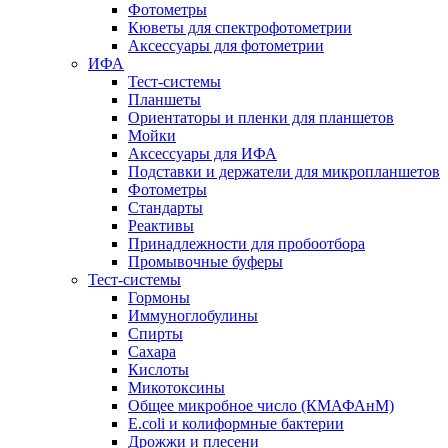
Фотометры
Кюветы для спектрофотометрии
Аксессуары для фотометрии
ИФА
Тест-системы
Планшеты
Ориентаторы и пленки для планшетов
Мойки
Аксессуары для ИФА
Подставки и держатели для микропланшетов
Фотометры
Стандарты
Реактивы
Принадлежности для пробоотбора
Промывочные буферы
Тест-системы
Гормоны
Иммуноглобулины
Спирты
Сахара
Кислоты
Микотоксины
Общее микробное число (КМАФАнМ)
E.coli и колиформные бактерии
Дрожжи и плесени