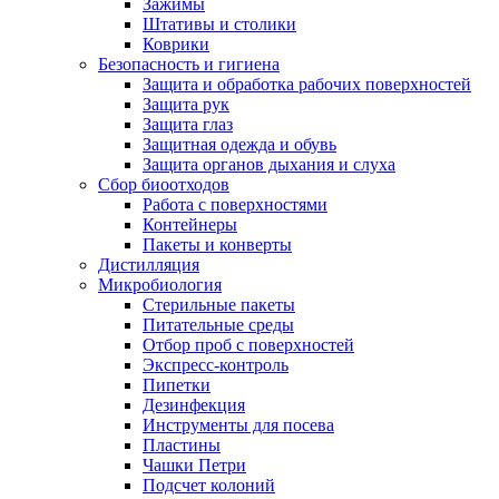
Зажимы
Штативы и столики
Коврики
Безопасность и гигиена
Защита и обработка рабочих поверхностей
Защита рук
Защита глаз
Защитная одежда и обувь
Защита органов дыхания и слуха
Сбор биоотходов
Работа с поверхностями
Контейнеры
Пакеты и конверты
Дистилляция
Микробиология
Стерильные пакеты
Питательные среды
Отбор проб с поверхностей
Экспресс-контроль
Пипетки
Дезинфекция
Инструменты для посева
Пластины
Чашки Петри
Подсчет колоний