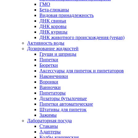
ГМО
Бета-глюканы
Видовая принадлежность
ДНК свиньи
ДНК коровы
ДНК курицы
ДНК животного происхождения (vegan)
Активность воды
Дозирование жидкостей
Груши и шприцы
Пипетки
Бюретки
Аксессуары для пипеток и пипетаторов
Наконечники
Воронки
Ванночки
Пипетаторы
Дозаторы бутылочные
Пипетки автоматические
Штативы для пипеток
Зажимы
Лабораторная посуда
Стаканы
Адаптеры
Колбы конические