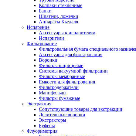
Колпаки стеклянные
Банки
Шпатели, ложечки
Аппараты Кьедаля
Испарение
Аксессуары к испарителям
Испарители
Фильтрование
Фильтровальная бумага специального назначе
Аксессуары для фильтрования
Воронки
Фильтры шприцевые
Системы вакуумной фильтрации
Фильтры мембранные
Емкости для фильтрования
Фильтродержатели
Манифольды
Фильтры бумажные
Экстракция
Сопутствующие товары для экстракции
Делительные воронки
Экстракторы
Буферы
Флуориметрия