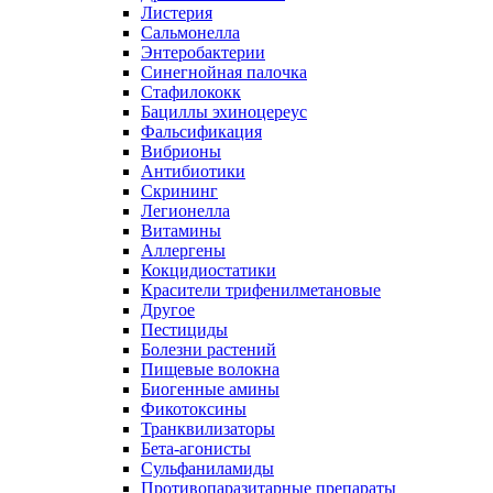
Листерия
Сальмонелла
Энтеробактерии
Синегнойная палочка
Стафилококк
Бациллы эхиноцереус
Фальсификация
Вибрионы
Антибиотики
Скрининг
Легионелла
Витамины
Аллергены
Кокцидиостатики
Красители трифенилметановые
Другое
Пестициды
Болезни растений
Пищевые волокна
Биогенные амины
Фикотоксины
Транквилизаторы
Бета-агонисты
Сульфаниламиды
Противопаразитарные препараты