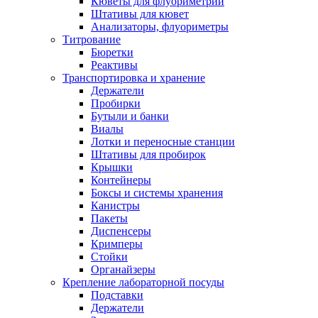
Кюветы для флуориметрии
Штативы для кювет
Анализаторы, флуориметры
Титрование
Бюретки
Реактивы
Транспортировка и хранение
Держатели
Пробирки
Бутыли и банки
Виалы
Лотки и переносные станции
Штативы для пробирок
Крышки
Контейнеры
Боксы и системы хранения
Канистры
Пакеты
Диспенсеры
Кримперы
Стойки
Органайзеры
Крепление лабораторной посуды
Подставки
Держатели