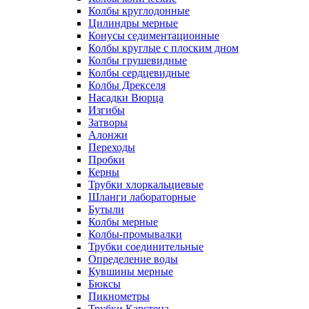
Колбы круглодонные
Цилиндры мерные
Конусы седиментационные
Колбы круглые с плоским дном
Колбы грушевидные
Колбы сердцевидные
Колбы Дрекселя
Насадки Вюрца
Изгибы
Затворы
Алонжи
Переходы
Пробки
Керны
Трубки хлоркальциевые
Шланги лабораторные
Бутыли
Колбы мерные
Колбы-промывалки
Трубки соединительные
Определение воды
Кувшины мерные
Бюксы
Пикнометры
Трубки Карстена