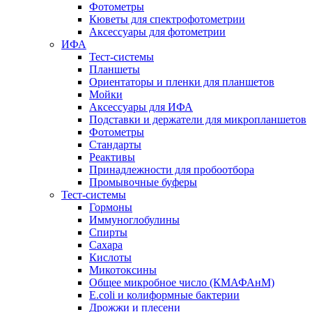
Фотометры
Кюветы для спектрофотометрии
Аксессуары для фотометрии
ИФА
Тест-системы
Планшеты
Ориентаторы и пленки для планшетов
Мойки
Аксессуары для ИФА
Подставки и держатели для микропланшетов
Фотометры
Стандарты
Реактивы
Принадлежности для пробоотбора
Промывочные буферы
Тест-системы
Гормоны
Иммуноглобулины
Спирты
Сахара
Кислоты
Микотоксины
Общее микробное число (КМАФАнМ)
E.coli и колиформные бактерии
Дрожжи и плесени