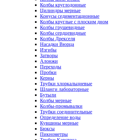
Колбы круглодонные
Цилиндры мерные
Конусы седиментационные
Колбы круглые с плоским дном
Колбы грушевидные
Колбы сердцевидные
Колбы Дрекселя
Насадки Вюрца
Изгибы
Затворы
Алонжи
Переходы
Пробки
Керны
Трубки хлоркальциевые
Шланги лабораторные
Бутыли
Колбы мерные
Колбы-промывалки
Трубки соединительные
Определение воды
Кувшины мерные
Бюксы
Пикнометры
Трубки Карстена