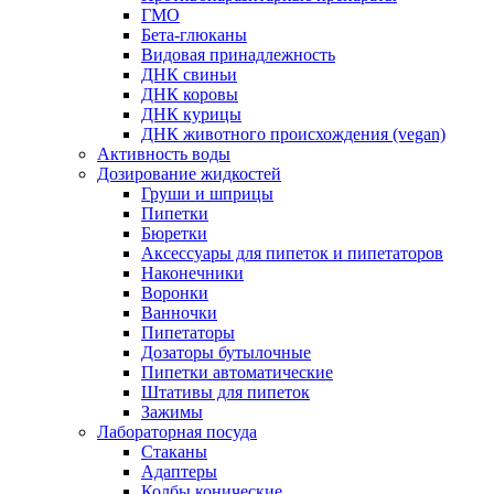
ГМО
Бета-глюканы
Видовая принадлежность
ДНК свиньи
ДНК коровы
ДНК курицы
ДНК животного происхождения (vegan)
Активность воды
Дозирование жидкостей
Груши и шприцы
Пипетки
Бюретки
Аксессуары для пипеток и пипетаторов
Наконечники
Воронки
Ванночки
Пипетаторы
Дозаторы бутылочные
Пипетки автоматические
Штативы для пипеток
Зажимы
Лабораторная посуда
Стаканы
Адаптеры
Колбы конические