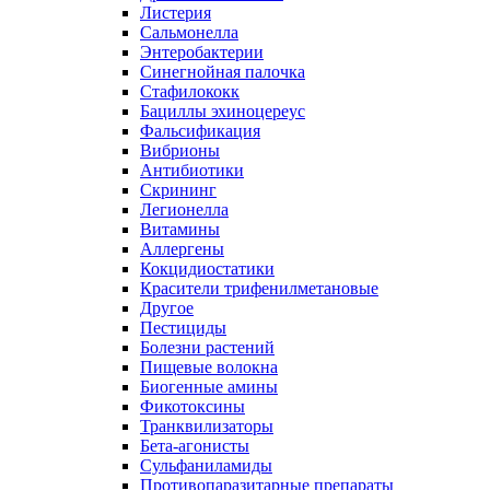
Листерия
Сальмонелла
Энтеробактерии
Синегнойная палочка
Стафилококк
Бациллы эхиноцереус
Фальсификация
Вибрионы
Антибиотики
Скрининг
Легионелла
Витамины
Аллергены
Кокцидиостатики
Красители трифенилметановые
Другое
Пестициды
Болезни растений
Пищевые волокна
Биогенные амины
Фикотоксины
Транквилизаторы
Бета-агонисты
Сульфаниламиды
Противопаразитарные препараты