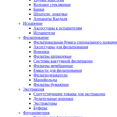
Колпаки стеклянные
Банки
Шпатели, ложечки
Аппараты Кьедаля
Испарение
Аксессуары к испарителям
Испарители
Фильтрование
Фильтровальная бумага специального назначе
Аксессуары для фильтрования
Воронки
Фильтры шприцевые
Системы вакуумной фильтрации
Фильтры мембранные
Емкости для фильтрования
Фильтродержатели
Манифольды
Фильтры бумажные
Экстракция
Сопутствующие товары для экстракции
Делительные воронки
Экстракторы
Буферы
Флуориметрия