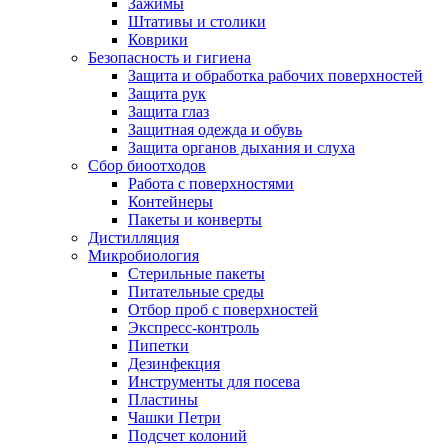
Зажимы
Штативы и столики
Коврики
Безопасность и гигиена
Защита и обработка рабочих поверхностей
Защита рук
Защита глаз
Защитная одежда и обувь
Защита органов дыхания и слуха
Сбор биоотходов
Работа с поверхностями
Контейнеры
Пакеты и конверты
Дистилляция
Микробиология
Стерильные пакеты
Питательные среды
Отбор проб с поверхностей
Экспресс-контроль
Пипетки
Дезинфекция
Инструменты для посева
Пластины
Чашки Петри
Подсчет колоний