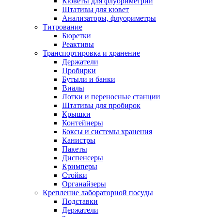
Кюветы для флуориметрии
Штативы для кювет
Анализаторы, флуориметры
Титрование
Бюретки
Реактивы
Транспортировка и хранение
Держатели
Пробирки
Бутыли и банки
Виалы
Лотки и переносные станции
Штативы для пробирок
Крышки
Контейнеры
Боксы и системы хранения
Канистры
Пакеты
Диспенсеры
Кримперы
Стойки
Органайзеры
Крепление лабораторной посуды
Подставки
Держатели