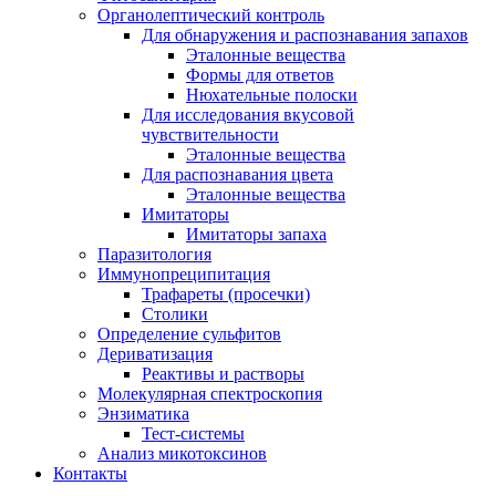
Органолептический контроль
Для обнаружения и распознавания запахов
Эталонные вещества
Формы для ответов
Нюхательные полоски
Для исследования вкусовой
чувствительности
Эталонные вещества
Для распознавания цвета
Эталонные вещества
Имитаторы
Имитаторы запаха
Паразитология
Иммунопреципитация
Трафареты (просечки)
Столики
Определение сульфитов
Дериватизация
Реактивы и растворы
Молекулярная спектроскопия
Энзиматика
Тест-системы
Анализ микотоксинов
Контакты