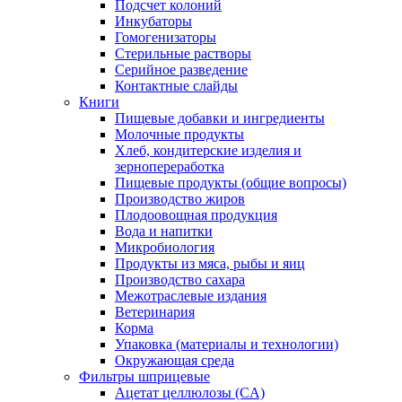
Подсчет колоний
Инкубаторы
Гомогенизаторы
Стерильные растворы
Серийное разведение
Контактные слайды
Книги
Пищевые добавки и ингредиенты
Молочные продукты
Хлеб, кондитерские изделия и
зернопереработка
Пищевые продукты (общие вопросы)
Производство жиров
Плодоовощная продукция
Вода и напитки
Микробиология
Продукты из мяса, рыбы и яиц
Производство сахара
Межотраслевые издания
Ветеринария
Корма
Упаковка (материалы и технологии)
Окружающая среда
Фильтры шприцевые
Ацетат целлюлозы (CA)