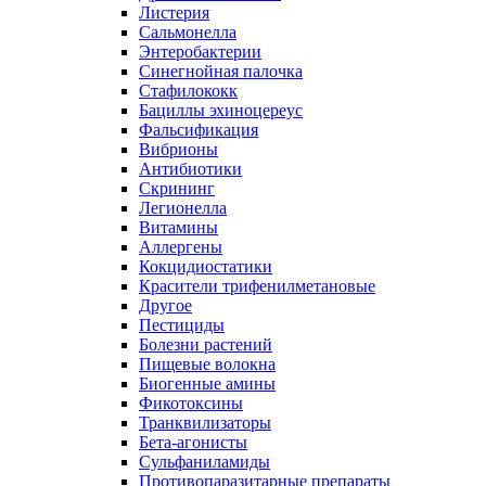
Листерия
Сальмонелла
Энтеробактерии
Синегнойная палочка
Стафилококк
Бациллы эхиноцереус
Фальсификация
Вибрионы
Антибиотики
Скрининг
Легионелла
Витамины
Аллергены
Кокцидиостатики
Красители трифенилметановые
Другое
Пестициды
Болезни растений
Пищевые волокна
Биогенные амины
Фикотоксины
Транквилизаторы
Бета-агонисты
Сульфаниламиды
Противопаразитарные препараты