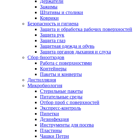
Держатели
Зажимы
Штативы и столики
Коврики
Безопасность и гигиена
Защита и обработка рабочих поверхностей
Защита рук
Защита глаз
Защитная одежда и обувь
Защита органов дыхания и слуха
Сбор биоотходов
Работа с поверхностями
Контейнеры
Пакеты и конверты
Дистилляция
Микробиология
Стерильные пакеты
Питательные среды
Отбор проб с поверхностей
Экспресс-контроль
Пипетки
Дезинфекция
Инструменты для посева
Пластины
Чашки Петри