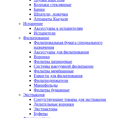
Колпаки стеклянные
Банки
Шпатели, ложечки
Аппараты Кьедаля
Испарение
Аксессуары к испарителям
Испарители
Фильтрование
Фильтровальная бумага специального
назначения
Аксессуары для фильтрования
Воронки
Фильтры шприцевые
Системы вакуумной фильтрации
Фильтры мембранные
Емкости для фильтрования
Фильтродержатели
Манифольды
Фильтры бумажные
Экстракция
Сопутствующие товары для экстракции
Делительные воронки
Экстракторы
Буферы