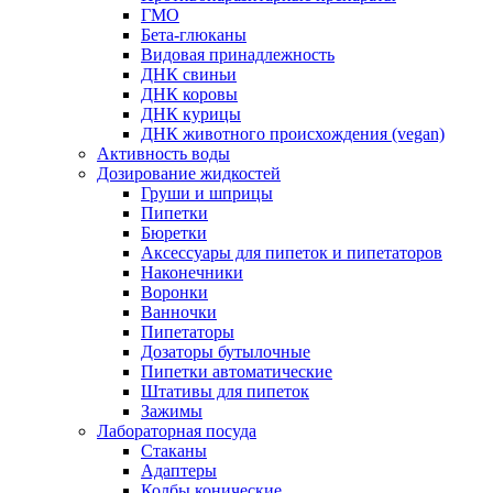
ГМО
Бета-глюканы
Видовая принадлежность
ДНК свиньи
ДНК коровы
ДНК курицы
ДНК животного происхождения (vegan)
Активность воды
Дозирование жидкостей
Груши и шприцы
Пипетки
Бюретки
Аксессуары для пипеток и пипетаторов
Наконечники
Воронки
Ванночки
Пипетаторы
Дозаторы бутылочные
Пипетки автоматические
Штативы для пипеток
Зажимы
Лабораторная посуда
Стаканы
Адаптеры
Колбы конические