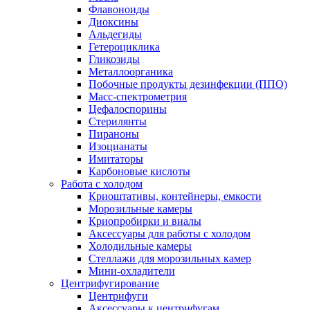
Флавоноиды
Диоксины
Альдегиды
Гетероциклика
Гликозиды
Металлоорганика
Побочные продукты дезинфекции (ППО)
Масс-спектрометрия
Цефалоспорины
Стерилянты
Пираноны
Изоцианаты
Имитаторы
Карбоновые кислоты
Работа с холодом
Криоштативы, контейнеры, емкости
Морозильные камеры
Криопробирки и виалы
Аксессуары для работы с холодом
Холодильные камеры
Стеллажи для морозильных камер
Мини-охладители
Центрифугирование
Центрифуги
Аксессуары к центрифугам