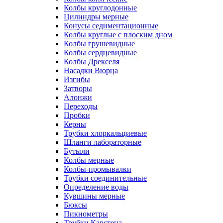
Колбы круглодонные
Цилиндры мерные
Конусы седиментационные
Колбы круглые с плоским дном
Колбы грушевидные
Колбы сердцевидные
Колбы Дрекселя
Насадки Вюрца
Изгибы
Затворы
Алонжи
Переходы
Пробки
Керны
Трубки хлоркальциевые
Шланги лабораторные
Бутыли
Колбы мерные
Колбы-промывалки
Трубки соединительные
Определение воды
Кувшины мерные
Бюксы
Пикнометры
Трубки Карстена