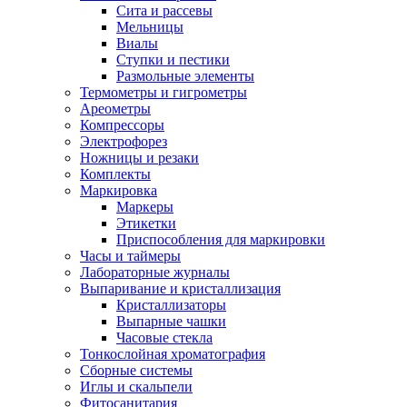
Сита и рассевы
Мельницы
Виалы
Ступки и пестики
Размольные элементы
Термометры и гигрометры
Ареометры
Компрессоры
Электрофорез
Ножницы и резаки
Комплекты
Маркировка
Маркеры
Этикетки
Приспособления для маркировки
Часы и таймеры
Лабораторные журналы
Выпаривание и кристаллизация
Кристаллизаторы
Выпарные чашки
Часовые стекла
Тонкослойная хроматография
Сборные системы
Иглы и скальпели
Фитосанитария