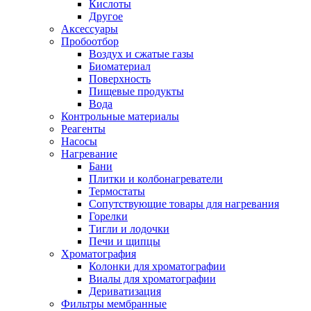
Кислоты
Другое
Аксессуары
Пробоотбор
Воздух и сжатые газы
Биоматериал
Поверхность
Пищевые продукты
Вода
Контрольные материалы
Реагенты
Насосы
Нагревание
Бани
Плитки и колбонагреватели
Термостаты
Сопутствующие товары для нагревания
Горелки
Тигли и лодочки
Печи и щипцы
Хроматография
Колонки для хроматографии
Виалы для хроматографии
Дериватизация
Фильтры мембранные