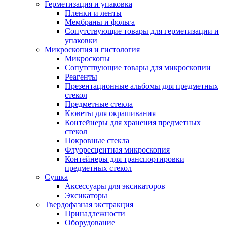
Герметизация и упаковка
Пленки и ленты
Мембраны и фольга
Сопутствующие товары для герметизации и
упаковки
Микроскопия и гистология
Микроскопы
Сопутствующие товары для микроскопии
Реагенты
Презентационные альбомы для предметных
стекол
Предметные стекла
Кюветы для окрашивания
Контейнеры для хранения предметных
стекол
Покровные стекла
Флуоресцентная микроскопия
Контейнеры для транспортировки
предметных стекол
Сушка
Аксессуары для эксикаторов
Эксикаторы
Твердофазная экстракция
Принадлежности
Оборудование