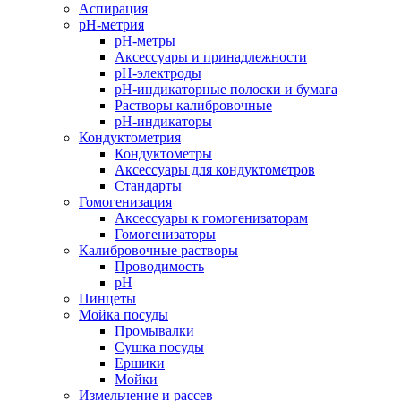
Аспирация
pH-метрия
pH-метры
Аксессуары и принадлежности
pH-электроды
pH-индикаторные полоски и бумага
Растворы калибровочные
pH-индикаторы
Кондуктометрия
Кондуктометры
Аксессуары для кондуктометров
Стандарты
Гомогенизация
Аксессуары к гомогенизаторам
Гомогенизаторы
Калибровочные растворы
Проводимость
pH
Пинцеты
Мойка посуды
Промывалки
Сушка посуды
Ершики
Мойки
Измельчение и рассев