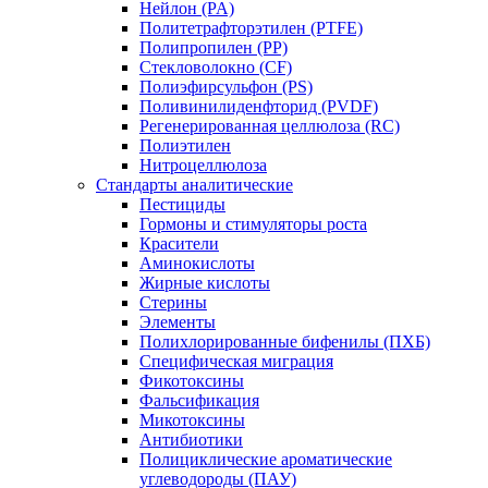
Нейлон (PA)
Политетрафторэтилен (PTFE)
Полипропилен (PP)
Стекловолокно (CF)
Полиэфирсульфон (PS)
Поливинилиденфторид (PVDF)
Регенерированная целлюлоза (RC)
Полиэтилен
Нитроцеллюлоза
Стандарты аналитические
Пестициды
Гормоны и стимуляторы роста
Красители
Аминокислоты
Жирные кислоты
Стерины
Элементы
Полихлорированные бифенилы (ПХБ)
Специфическая миграция
Фикотоксины
Фальсификация
Микотоксины
Антибиотики
Полициклические ароматические
углеводороды (ПАУ)