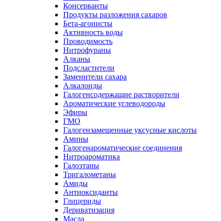
Консерванты
Продукты разложения сахаров
Бета-агонисты
Активность воды
Проводимость
Нитрофураны
Алканы
Подсластители
Заменители сахара
Алкалоиды
Галогенсодержащие растворители
Ароматические углеводороды
Эфиры
ГМО
Галогензамещенные уксусные кислоты
Амины
Галогенароматические соединения
Нитроароматика
Галоэтаны
Тригалометаны
Амиды
Антиоксиданты
Глицериды
Дериватизация
Масла