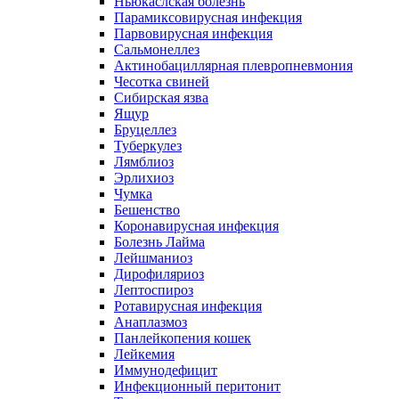
Ньюкаслская болезнь
Парамиксовирусная инфекция
Парвовирусная инфекция
Сальмонеллез
Актинобациллярная плевропневмония
Чесотка свиней
Сибирская язва
Ящур
Бруцеллез
Туберкулез
Лямблиоз
Эрлихиоз
Чумка
Бешенство
Коронавирусная инфекция
Болезнь Лайма
Лейшманиоз
Дирофиляриоз
Лептоспироз
Ротавирусная инфекция
Анаплазмоз
Панлейкопения кошек
Лейкемия
Иммунодефицит
Инфекционный перитонит