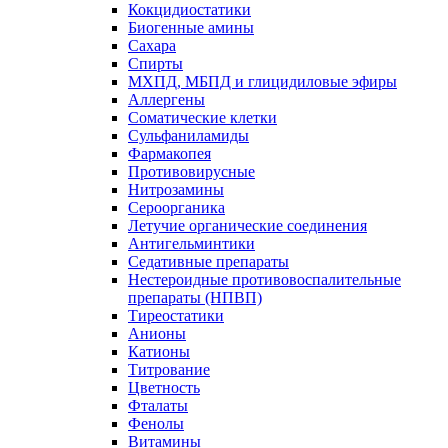
Кокцидиостатики
Биогенные амины
Сахара
Спирты
МХПД, МБПД и глицидиловые эфиры
Аллергены
Соматические клетки
Сульфаниламиды
Фармакопея
Противовирусные
Нитрозамины
Сероорганика
Летучие органические соединения
Антигельминтики
Седативные препараты
Нестероидные противовоспалительные
препараты (НПВП)
Тиреостатики
Анионы
Катионы
Титрование
Цветность
Фталаты
Фенолы
Витамины