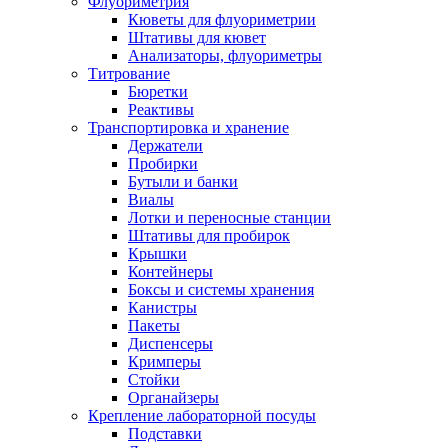
Флуориметрия
Кюветы для флуориметрии
Штативы для кювет
Анализаторы, флуориметры
Титрование
Бюретки
Реактивы
Транспортировка и хранение
Держатели
Пробирки
Бутыли и банки
Виалы
Лотки и переносные станции
Штативы для пробирок
Крышки
Контейнеры
Боксы и системы хранения
Канистры
Пакеты
Диспенсеры
Кримперы
Стойки
Органайзеры
Крепление лабораторной посуды
Подставки