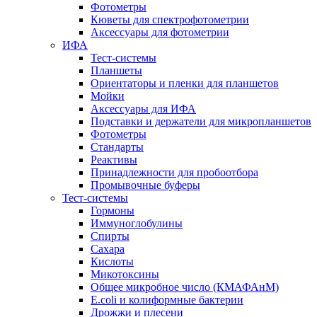
Фотометры
Кюветы для спектрофотометрии
Аксессуары для фотометрии
ИФА
Тест-системы
Планшеты
Ориентаторы и пленки для планшетов
Мойки
Аксессуары для ИФА
Подставки и держатели для микропланшетов
Фотометры
Стандарты
Реактивы
Принадлежности для пробоотбора
Промывочные буферы
Тест-системы
Гормоны
Иммуноглобулины
Спирты
Сахара
Кислоты
Микотоксины
Общее микробное число (КМАФАнМ)
E.coli и колиформные бактерии
Дрожжи и плесени