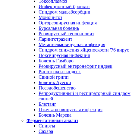
Токсоплазмоз
Инфекционный бронхит
Синдром мальабсорбции
Моноцитоз
Ортореовирусная инфекция
Бурсальная болезнь
Реовирусный теносиновит
Ларинготрахеит
Метапневмовирусная инфекция
Синдром снижения яйценоскости '76 вирус
Поксвирусная инфекция
Болезнь Гамборо
Реовирусный энтеронефрит индеек
Ринотрахеит индеек
Свиной грипп
Болезнь Ауески
Псевдобешенство
Репродуктивный и респираторный синдром
свиней
Блютанг
Птичья реовирусная инфекция
Болезнь Марека
Ферментативный анализ
Спирты
Сахара