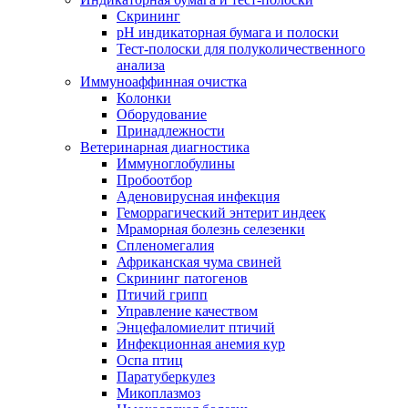
Скрининг
pH индикаторная бумага и полоски
Тест-полоски для полуколичественного
анализа
Иммуноаффинная очистка
Колонки
Оборудование
Принадлежности
Ветеринарная диагностика
Иммуноглобулины
Пробоотбор
Аденовирусная инфекция
Геморрагический энтерит индеек
Мраморная болезнь селезенки
Спленомегалия
Африканская чума свиней
Скрининг патогенов
Птичий грипп
Управление качеством
Энцефаломиелит птичий
Инфекционная анемия кур
Оспа птиц
Паратуберкулез
Микоплазмоз