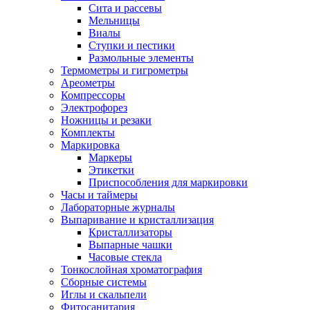
Сита и рассевы
Мельницы
Виалы
Ступки и пестики
Размольные элементы
Термометры и гигрометры
Ареометры
Компрессоры
Электрофорез
Ножницы и резаки
Комплекты
Маркировка
Маркеры
Этикетки
Приспособления для маркировки
Часы и таймеры
Лабораторные журналы
Выпаривание и кристаллизация
Кристаллизаторы
Выпарные чашки
Часовые стекла
Тонкослойная хроматография
Сборные системы
Иглы и скальпели
Фитосанитария