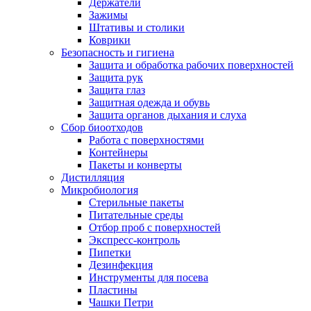
Держатели
Зажимы
Штативы и столики
Коврики
Безопасность и гигиена
Защита и обработка рабочих поверхностей
Защита рук
Защита глаз
Защитная одежда и обувь
Защита органов дыхания и слуха
Сбор биоотходов
Работа с поверхностями
Контейнеры
Пакеты и конверты
Дистилляция
Микробиология
Стерильные пакеты
Питательные среды
Отбор проб с поверхностей
Экспресс-контроль
Пипетки
Дезинфекция
Инструменты для посева
Пластины
Чашки Петри