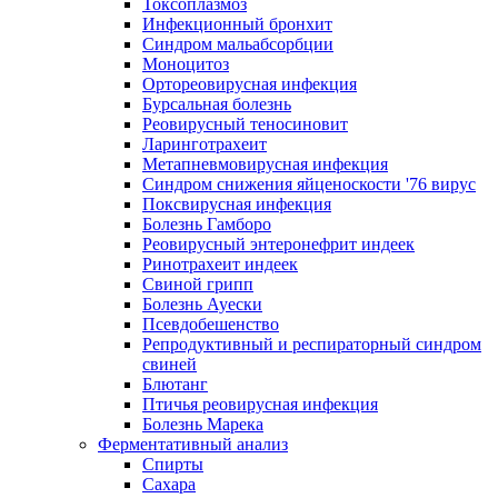
Токсоплазмоз
Инфекционный бронхит
Синдром мальабсорбции
Моноцитоз
Ортореовирусная инфекция
Бурсальная болезнь
Реовирусный теносиновит
Ларинготрахеит
Метапневмовирусная инфекция
Синдром снижения яйценоскости '76 вирус
Поксвирусная инфекция
Болезнь Гамборо
Реовирусный энтеронефрит индеек
Ринотрахеит индеек
Свиной грипп
Болезнь Ауески
Псевдобешенство
Репродуктивный и респираторный синдром
свиней
Блютанг
Птичья реовирусная инфекция
Болезнь Марека
Ферментативный анализ
Спирты
Сахара