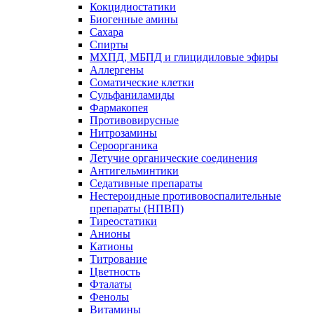
Кокцидиостатики
Биогенные амины
Сахара
Спирты
МХПД, МБПД и глицидиловые эфиры
Аллергены
Соматические клетки
Сульфаниламиды
Фармакопея
Противовирусные
Нитрозамины
Сероорганика
Летучие органические соединения
Антигельминтики
Седативные препараты
Нестероидные противовоспалительные
препараты (НПВП)
Тиреостатики
Анионы
Катионы
Титрование
Цветность
Фталаты
Фенолы
Витамины