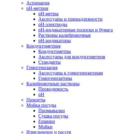
Аспирация
pH-метрия
pH-метры
Аксессуары и принадлежности
pH-электроды
pH-индикаторные полоски и бумага
Растворы калибровочные
pH-индикаторы
Кондуктометрия
Кондуктометры
Аксессуары для кондуктометров
Стандарты
Гомогенизация
Аксессуары к гомогенизаторам
Гомогенизаторы
Калибровочные растворы
Проводимость
pH
Пинцеты
Мойка посуды
Промывалки
Сушка посуды
Ершики
Мойки
Измельчение и рассев