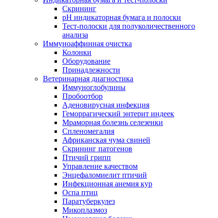
Скрининг
pH индикаторная бумага и полоски
Тест-полоски для полуколичественного
анализа
Иммуноаффинная очистка
Колонки
Оборудование
Принадлежности
Ветеринарная диагностика
Иммуноглобулины
Пробоотбор
Аденовирусная инфекция
Геморрагический энтерит индеек
Мраморная болезнь селезенки
Спленомегалия
Африканская чума свиней
Скрининг патогенов
Птичий грипп
Управление качеством
Энцефаломиелит птичий
Инфекционная анемия кур
Оспа птиц
Паратуберкулез
Микоплазмоз