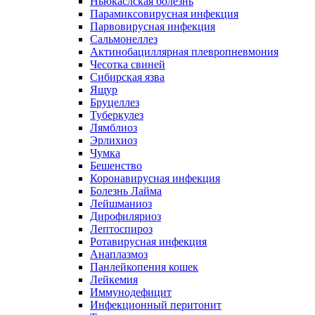
Ньюкаслская болезнь
Парамиксовирусная инфекция
Парвовирусная инфекция
Сальмонеллез
Актинобациллярная плевропневмония
Чесотка свиней
Сибирская язва
Ящур
Бруцеллез
Туберкулез
Лямблиоз
Эрлихиоз
Чумка
Бешенство
Коронавирусная инфекция
Болезнь Лайма
Лейшманиоз
Дирофиляриоз
Лептоспироз
Ротавирусная инфекция
Анаплазмоз
Панлейкопения кошек
Лейкемия
Иммунодефицит
Инфекционный перитонит