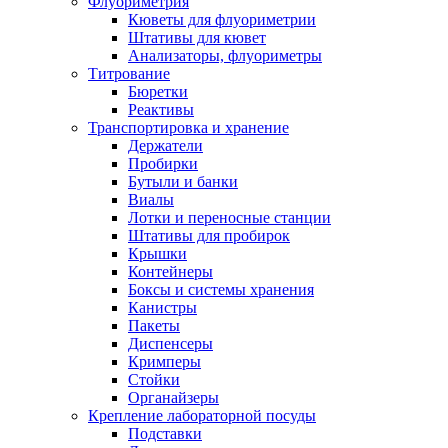
Флуориметрия
Кюветы для флуориметрии
Штативы для кювет
Анализаторы, флуориметры
Титрование
Бюретки
Реактивы
Транспортировка и хранение
Держатели
Пробирки
Бутыли и банки
Виалы
Лотки и переносные станции
Штативы для пробирок
Крышки
Контейнеры
Боксы и системы хранения
Канистры
Пакеты
Диспенсеры
Кримперы
Стойки
Органайзеры
Крепление лабораторной посуды
Подставки