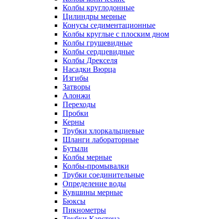
Колбы круглодонные
Цилиндры мерные
Конусы седиментационные
Колбы круглые с плоским дном
Колбы грушевидные
Колбы сердцевидные
Колбы Дрекселя
Насадки Вюрца
Изгибы
Затворы
Алонжи
Переходы
Пробки
Керны
Трубки хлоркальциевые
Шланги лабораторные
Бутыли
Колбы мерные
Колбы-промывалки
Трубки соединительные
Определение воды
Кувшины мерные
Бюксы
Пикнометры
Трубки Карстена