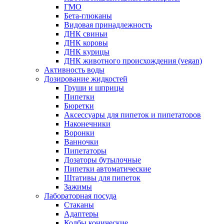
ГМО
Бета-глюканы
Видовая принадлежность
ДНК свиньи
ДНК коровы
ДНК курицы
ДНК животного происхождения (vegan)
Активность воды
Дозирование жидкостей
Груши и шприцы
Пипетки
Бюретки
Аксессуары для пипеток и пипетаторов
Наконечники
Воронки
Ванночки
Пипетаторы
Дозаторы бутылочные
Пипетки автоматические
Штативы для пипеток
Зажимы
Лабораторная посуда
Стаканы
Адаптеры
Колбы конические