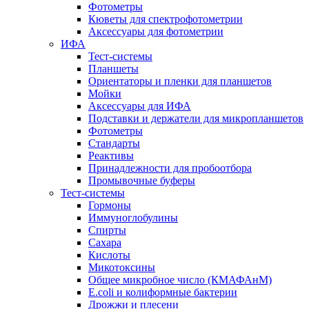
Фотометры
Кюветы для спектрофотометрии
Аксессуары для фотометрии
ИФА
Тест-системы
Планшеты
Ориентаторы и пленки для планшетов
Мойки
Аксессуары для ИФА
Подставки и держатели для микропланшетов
Фотометры
Стандарты
Реактивы
Принадлежности для пробоотбора
Промывочные буферы
Тест-системы
Гормоны
Иммуноглобулины
Спирты
Сахара
Кислоты
Микотоксины
Общее микробное число (КМАФАнМ)
E.coli и колиформные бактерии
Дрожжи и плесени