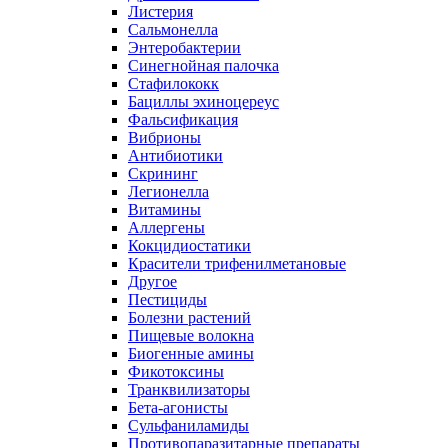
Листерия
Сальмонелла
Энтеробактерии
Синегнойная палочка
Стафилококк
Бациллы эхиноцереус
Фальсификация
Вибрионы
Антибиотики
Скрининг
Легионелла
Витамины
Аллергены
Кокцидиостатики
Красители трифенилметановые
Другое
Пестициды
Болезни растений
Пищевые волокна
Биогенные амины
Фикотоксины
Транквилизаторы
Бета-агонисты
Сульфаниламиды
Противопаразитарные препараты