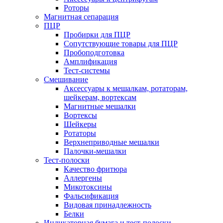
Роторы
Магнитная сепарация
ПЦР
Пробирки для ПЦР
Сопутствующие товары для ПЦР
Пробоподготовка
Амплификация
Тест-системы
Смешивание
Аксессуары к мешалкам, ротаторам,
шейкерам, вортексам
Магнитные мешалки
Вортексы
Шейкеры
Ротаторы
Верхнеприводные мешалки
Палочки-мешалки
Тест-полоски
Качество фритюра
Аллергены
Микотоксины
Фальсификация
Видовая принадлежность
Белки
Индикаторная бумага и тест-полоски