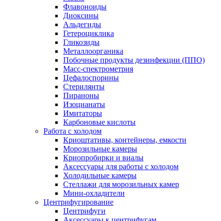
Флавоноиды
Диоксины
Альдегиды
Гетероциклика
Гликозиды
Металлоорганика
Побочные продукты дезинфекции (ППО)
Масс-спектрометрия
Цефалоспорины
Стерилянты
Пираноны
Изоцианаты
Имитаторы
Карбоновые кислоты
Работа с холодом
Криоштативы, контейнеры, емкости
Морозильные камеры
Криопробирки и виалы
Аксессуары для работы с холодом
Холодильные камеры
Стеллажи для морозильных камер
Мини-охладители
Центрифугирование
Центрифуги
Аксессуары к центрифугам