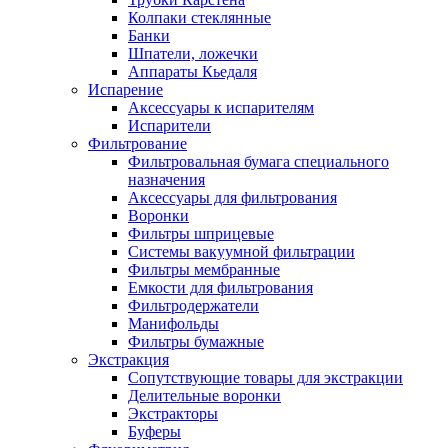
Колпаки стеклянные
Банки
Шпатели, ложечки
Аппараты Кьедаля
Испарение
Аксессуары к испарителям
Испарители
Фильтрование
Фильтровальная бумага специального
назначения
Аксессуары для фильтрования
Воронки
Фильтры шприцевые
Системы вакуумной фильтрации
Фильтры мембранные
Емкости для фильтрования
Фильтродержатели
Манифольды
Фильтры бумажные
Экстракция
Сопутствующие товары для экстракции
Делительные воронки
Экстракторы
Буферы