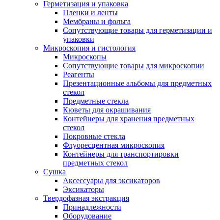
Герметизация и упаковка
Пленки и ленты
Мембраны и фольга
Сопутствующие товары для герметизации и
упаковки
Микроскопия и гистология
Микроскопы
Сопутствующие товары для микроскопии
Реагенты
Презентационные альбомы для предметных
стекол
Предметные стекла
Кюветы для окрашивания
Контейнеры для хранения предметных
стекол
Покровные стекла
Флуоресцентная микроскопия
Контейнеры для транспортировки
предметных стекол
Сушка
Аксессуары для эксикаторов
Эксикаторы
Твердофазная экстракция
Принадлежности
Оборудование