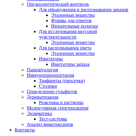
Органолептический контроль
Для обнаружения и распознавания запахов
Эталонные вещества
Формы для ответов
Нюхательные полоски
Для исследования вкусовой
чувствительности
Эталонные вещества
Для распознавания цвета
Эталонные вещества
Имитаторы
Имитаторы запаха
Паразитология
Иммунопреципитация
Трафареты (просечки)
Столики
Определение сульфитов
Дериватизация
Реактивы и растворы
Молекулярная спектроскопия
Энзиматика
Тест-системы
Анализ микотоксинов
Контакты