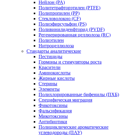
Нейлон (PA)
Политетрафторэтилен (PTFE)
Полипропилен (PP)
Стекловолокно (CF)
Полиэфирсульфон (PS)
Поливинилиденфторид (PVDF)
Регенерированная целлюлоза (RC)
Полиэтилен
Нитроцеллюлоза
Стандарты аналитические
Пестициды
Гормоны и стимуляторы роста
Красители
Аминокислоты
Жирные кислоты
Стерины
Элементы
Полихлорированные бифенилы (ПХБ)
Специфическая миграция
Фикотоксины
Фальсификация
Микотоксины
Антибиотики
Полициклические ароматические
углеводороды (ПАУ)