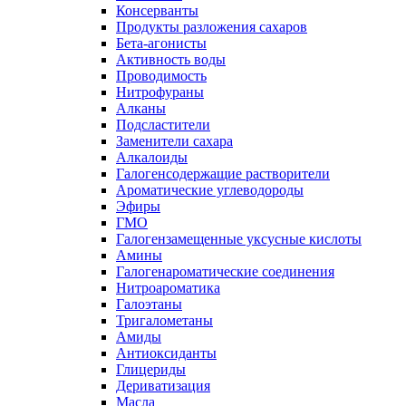
Консерванты
Продукты разложения сахаров
Бета-агонисты
Активность воды
Проводимость
Нитрофураны
Алканы
Подсластители
Заменители сахара
Алкалоиды
Галогенсодержащие растворители
Ароматические углеводороды
Эфиры
ГМО
Галогензамещенные уксусные кислоты
Амины
Галогенароматические соединения
Нитроароматика
Галоэтаны
Тригалометаны
Амиды
Антиоксиданты
Глицериды
Дериватизация
Масла