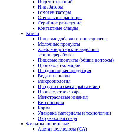
Подсчет колоний
Инкубаторы
Гомогенизаторы
Стерильные растворы
Серийное разведение
Контактные слайды
Книги
Пищевые добавки и ингредиенты
Молочные продукты
Хлеб, кондитерские изделия и
зернопереработка
Пищевые продукты (общие вопросы)
Производство жиров
Плодоовощная продукция
Вода и напитки
Микробиология
Продукты из мяса, рыбы и яиц
Производство сахара
Межотраслевые издания
Ветеринария
Корма
Упаковка (материалы и технологии)
Окружающая среда
Фильтры шприцевые
Ацетат целлюлозы (CA)