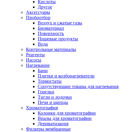
Кислоты
Другое
Аксессуары
Пробоотбор
Воздух и сжатые газы
Биоматериал
Поверхность
Пищевые продукты
Вода
Контрольные материалы
Реагенты
Насосы
Нагревание
Бани
Плитки и колбонагреватели
Термостаты
Сопутствующие товары для нагревания
Горелки
Тигли и лодочки
Печи и щипцы
Хроматография
Колонки для хроматографии
Виалы для хроматографии
Дериватизация
Фильтры мембранные