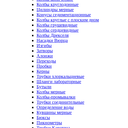
Колбы круглодонные
Цилиндры мерные
Конусы седиментационные
Колбы круглые с плоским дном
Колбы грушевидные
Колбы сердцевидные
Колбы Дрекселя
Насадки Вюрца
Изгибы
Затворы
Алонжи
Переходы
Пробки
Керны
Трубки хлоркальциевые
Шланги лабораторные
Бутыли
Колбы мерные
Колбы-промывалки
Трубки соединительные
Определение воды
Кувшины мерные
Бюксы
Пикнометры
Трубки Карстена