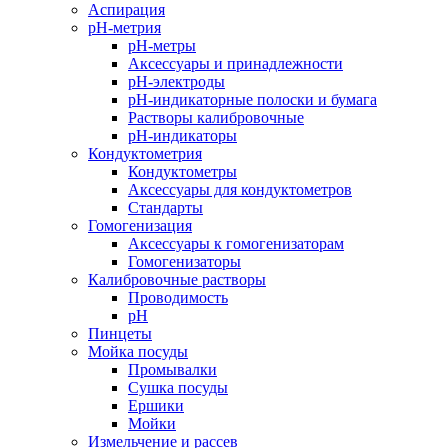
Аспирация
pH-метрия
pH-метры
Аксессуары и принадлежности
pH-электроды
pH-индикаторные полоски и бумага
Растворы калибровочные
pH-индикаторы
Кондуктометрия
Кондуктометры
Аксессуары для кондуктометров
Стандарты
Гомогенизация
Аксессуары к гомогенизаторам
Гомогенизаторы
Калибровочные растворы
Проводимость
pH
Пинцеты
Мойка посуды
Промывалки
Сушка посуды
Ершики
Мойки
Измельчение и рассев