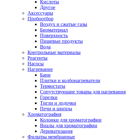
Кислоты
Другое
Аксессуары
Пробоотбор
Воздух и сжатые газы
Биоматериал
Поверхность
Пищевые продукты
Вода
Контрольные материалы
Реагенты
Насосы
Нагревание
Бани
Плитки и колбонагреватели
Термостаты
Сопутствующие товары для нагревания
Горелки
Тигли и лодочки
Печи и щипцы
Хроматография
Колонки для хроматографии
Виалы для хроматографии
Дериватизация
Фильтры мембранные