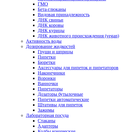
ГМО
Бета-глюканы
Видовая принадлежность
ДНК свиньи
ДНК коровы
ДНК курицы
ДНК животного происхождения (vegan)
Активность воды
Дозирование жидкостей
Груши и шприцы
Пипетки
Бюретки
Аксессуары для пипеток и пипетаторов
Наконечники
Воронки
Ванночки
Пипетаторы
Дозаторы бутылочные
Пипетки автоматические
Штативы для пипеток
Зажимы
Лабораторная посуда
Стаканы
Адаптеры
Колбы конические