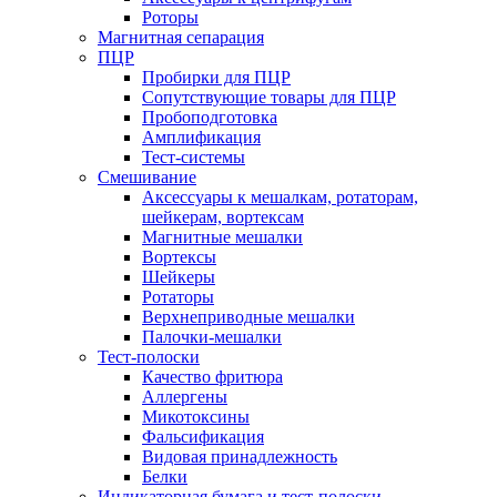
Роторы
Магнитная сепарация
ПЦР
Пробирки для ПЦР
Сопутствующие товары для ПЦР
Пробоподготовка
Амплификация
Тест-системы
Смешивание
Аксессуары к мешалкам, ротаторам,
шейкерам, вортексам
Магнитные мешалки
Вортексы
Шейкеры
Ротаторы
Верхнеприводные мешалки
Палочки-мешалки
Тест-полоски
Качество фритюра
Аллергены
Микотоксины
Фальсификация
Видовая принадлежность
Белки
Индикаторная бумага и тест-полоски