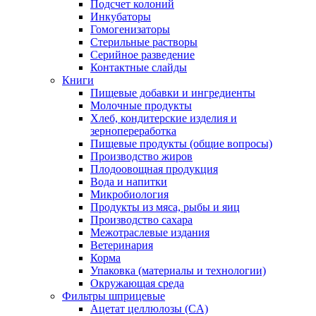
Подсчет колоний
Инкубаторы
Гомогенизаторы
Стерильные растворы
Серийное разведение
Контактные слайды
Книги
Пищевые добавки и ингредиенты
Молочные продукты
Хлеб, кондитерские изделия и
зернопереработка
Пищевые продукты (общие вопросы)
Производство жиров
Плодоовощная продукция
Вода и напитки
Микробиология
Продукты из мяса, рыбы и яиц
Производство сахара
Межотраслевые издания
Ветеринария
Корма
Упаковка (материалы и технологии)
Окружающая среда
Фильтры шприцевые
Ацетат целлюлозы (CA)