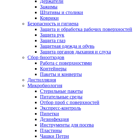
Держатели
Зажимы
Штативы и столики
Коврики
Безопасность и гигиена
Защита и обработка рабочих поверхностей
Защита рук
Защита глаз
Защитная одежда и обувь
Защита органов дыхания и слуха
Сбор биоотходов
Работа с поверхностями
Контейнеры
Пакеты и конверты
Дистилляция
Микробиология
Стерильные пакеты
Питательные среды
Отбор проб с поверхностей
Экспресс-контроль
Пипетки
Дезинфекция
Инструменты для посева
Пластины
Чашки Петри