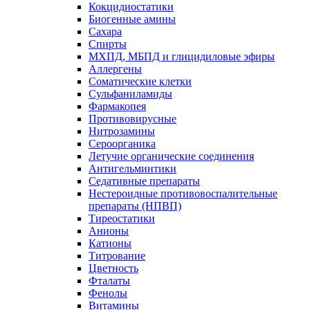
Кокцидиостатики
Биогенные амины
Сахара
Спирты
МХПД, МБПД и глицидиловые эфиры
Аллергены
Соматические клетки
Сульфаниламиды
Фармакопея
Противовирусные
Нитрозамины
Сероорганика
Летучие органические соединения
Антигельминтики
Седативные препараты
Нестероидные противовоспалительные
препараты (НПВП)
Тиреостатики
Анионы
Катионы
Титрование
Цветность
Фталаты
Фенолы
Витамины