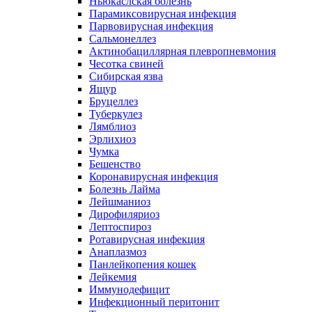
Ньюкаслская болезнь
Парамиксовирусная инфекция
Парвовирусная инфекция
Сальмонеллез
Актинобациллярная плевропневмония
Чесотка свиней
Сибирская язва
Ящур
Бруцеллез
Туберкулез
Лямблиоз
Эрлихиоз
Чумка
Бешенство
Коронавирусная инфекция
Болезнь Лайма
Лейшманиоз
Дирофиляриоз
Лептоспироз
Ротавирусная инфекция
Анаплазмоз
Панлейкопения кошек
Лейкемия
Иммунодефицит
Инфекционный перитонит