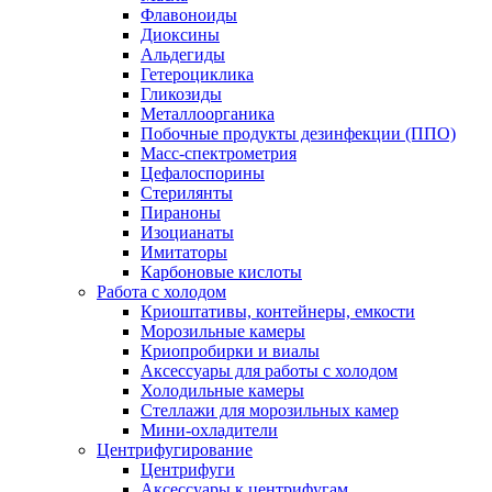
Флавоноиды
Диоксины
Альдегиды
Гетероциклика
Гликозиды
Металлоорганика
Побочные продукты дезинфекции (ППО)
Масс-спектрометрия
Цефалоспорины
Стерилянты
Пираноны
Изоцианаты
Имитаторы
Карбоновые кислоты
Работа с холодом
Криоштативы, контейнеры, емкости
Морозильные камеры
Криопробирки и виалы
Аксессуары для работы с холодом
Холодильные камеры
Стеллажи для морозильных камер
Мини-охладители
Центрифугирование
Центрифуги
Аксессуары к центрифугам