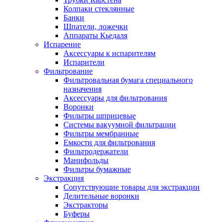
Колпаки стеклянные
Банки
Шпатели, ложечки
Аппараты Кьедаля
Испарение
Аксессуары к испарителям
Испарители
Фильтрование
Фильтровальная бумага специального
назначения
Аксессуары для фильтрования
Воронки
Фильтры шприцевые
Системы вакуумной фильтрации
Фильтры мембранные
Емкости для фильтрования
Фильтродержатели
Манифольды
Фильтры бумажные
Экстракция
Сопутствующие товары для экстракции
Делительные воронки
Экстракторы
Буферы