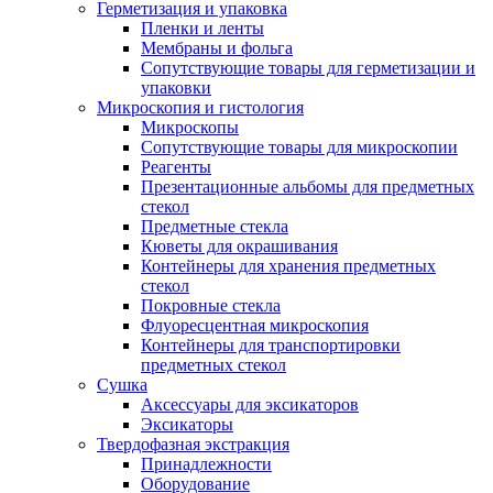
Герметизация и упаковка
Пленки и ленты
Мембраны и фольга
Сопутствующие товары для герметизации и
упаковки
Микроскопия и гистология
Микроскопы
Сопутствующие товары для микроскопии
Реагенты
Презентационные альбомы для предметных
стекол
Предметные стекла
Кюветы для окрашивания
Контейнеры для хранения предметных
стекол
Покровные стекла
Флуоресцентная микроскопия
Контейнеры для транспортировки
предметных стекол
Сушка
Аксессуары для эксикаторов
Эксикаторы
Твердофазная экстракция
Принадлежности
Оборудование