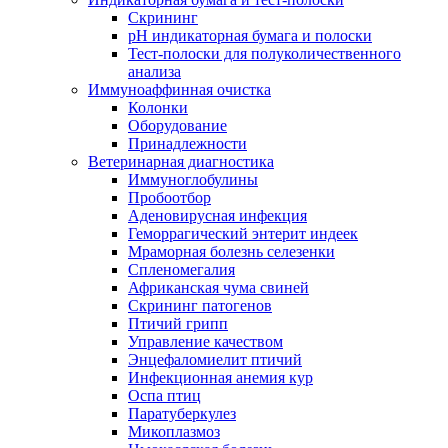
Скрининг
pH индикаторная бумага и полоски
Тест-полоски для полуколичественного
анализа
Иммуноаффинная очистка
Колонки
Оборудование
Принадлежности
Ветеринарная диагностика
Иммуноглобулины
Пробоотбор
Аденовирусная инфекция
Геморрагический энтерит индеек
Мраморная болезнь селезенки
Спленомегалия
Африканская чума свиней
Скрининг патогенов
Птичий грипп
Управление качеством
Энцефаломиелит птичий
Инфекционная анемия кур
Оспа птиц
Паратуберкулез
Микоплазмоз