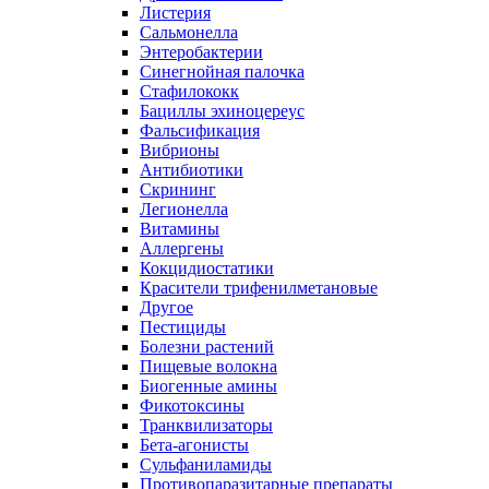
Листерия
Сальмонелла
Энтеробактерии
Синегнойная палочка
Стафилококк
Бациллы эхиноцереус
Фальсификация
Вибрионы
Антибиотики
Скрининг
Легионелла
Витамины
Аллергены
Кокцидиостатики
Красители трифенилметановые
Другое
Пестициды
Болезни растений
Пищевые волокна
Биогенные амины
Фикотоксины
Транквилизаторы
Бета-агонисты
Сульфаниламиды
Противопаразитарные препараты