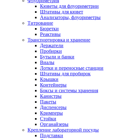
Флуориметрия
Кюветы для флуориметрии
Штативы для кювет
Анализаторы, флуориметры
Титрование
Бюретки
Реактивы
Транспортировка и хранение
Держатели
Пробирки
Бутыли и банки
Виалы
Лотки и переносные станции
Штативы для пробирок
Крышки
Контейнеры
Боксы и системы хранения
Канистры
Пакеты
Диспенсеры
Кримперы
Стойки
Органайзеры
Крепление лабораторной посуды
Подставки