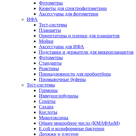
Фотометры
Кюветы для спектрофотометрии
Аксессуары для фотометрии
ИФА
Тест-системы
Планшеты
Ориентаторы и пленки для планшетов
Мойки
Аксессуары для ИФА
Подставки и держатели для микропланшетов
Фотометры
Стандарты
Реактивы
Принадлежности для пробоотбора
Промывочные буферы
Тест-системы
Гормоны
Иммуноглобулины
Спирты
Сахара
Кислоты
Микотоксины
Общее микробное число (КМАФАнМ)
E.coli и колиформные бактерии
Дрожжи и плесени