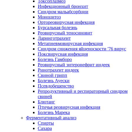
Токсоплазмоз
Инфекционный бронхит
Синдром мальабсорбции
Моноцитоз
Ортореовирусная инфекция
Бурсальная болезнь
Реовирусный теносиновит
Ларинготрахеит
Метапневмовирусная инфекция
Синдром снижения яйценоскости '76 вирус
Поксвирусная инфекция
Болезнь Гамборо
Реовирусный энтеронефрит индеек
Ринотрахеит индеек
Свиной грипп
Болезнь Ауески
Псевдобешенство
Репродуктивный и респираторный синдром
свиней
Блютанг
Птичья реовирусная инфекция
Болезнь Марека
Ферментативный анализ
Спирты
Сахара