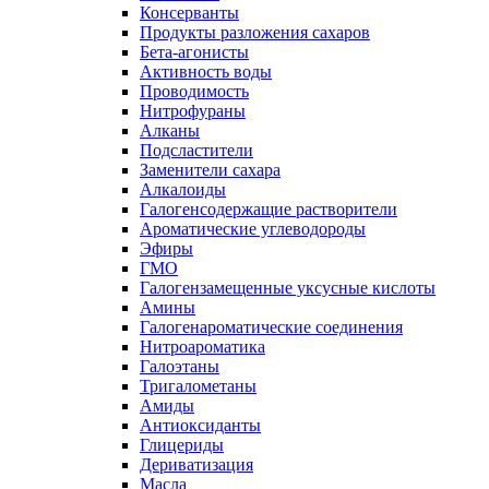
Консерванты
Продукты разложения сахаров
Бета-агонисты
Активность воды
Проводимость
Нитрофураны
Алканы
Подсластители
Заменители сахара
Алкалоиды
Галогенсодержащие растворители
Ароматические углеводороды
Эфиры
ГМО
Галогензамещенные уксусные кислоты
Амины
Галогенароматические соединения
Нитроароматика
Галоэтаны
Тригалометаны
Амиды
Антиоксиданты
Глицериды
Дериватизация
Масла