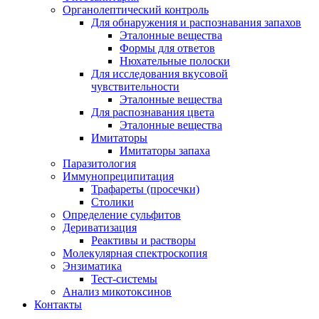
Органолептический контроль
Для обнаружения и распознавания запахов
Эталонные вещества
Формы для ответов
Нюхательные полоски
Для исследования вкусовой
чувствительности
Эталонные вещества
Для распознавания цвета
Эталонные вещества
Имитаторы
Имитаторы запаха
Паразитология
Иммунопреципитация
Трафареты (просечки)
Столики
Определение сульфитов
Дериватизация
Реактивы и растворы
Молекулярная спектроскопия
Энзиматика
Тест-системы
Анализ микотоксинов
Контакты