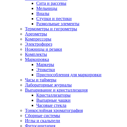
Сита и рассевы
Мельницы
Виалы
Ступки и пестики
Размольные элементы
Термометры и гигрометры
Ареометры
Компрессоры
Электрофорез
Ножницы и резаки
Комплекты
Маркировка
Маркеры
Этикетки
Приспособления для маркировки
Часы и таймеры
Лабораторные журналы
Выпаривание и кристаллизация
Кристаллизаторы
Выпарные чашки
Часовые стекла
Тонкослойная хроматография
Сборные системы
Иглы и скальпели
Фитосанитария