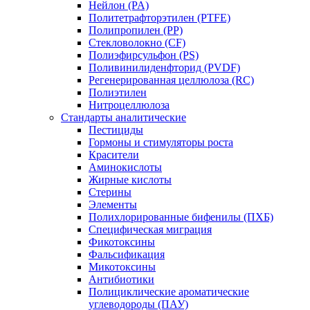
Нейлон (PA)
Политетрафторэтилен (PTFE)
Полипропилен (PP)
Стекловолокно (CF)
Полиэфирсульфон (PS)
Поливинилиденфторид (PVDF)
Регенерированная целлюлоза (RC)
Полиэтилен
Нитроцеллюлоза
Стандарты аналитические
Пестициды
Гормоны и стимуляторы роста
Красители
Аминокислоты
Жирные кислоты
Стерины
Элементы
Полихлорированные бифенилы (ПХБ)
Специфическая миграция
Фикотоксины
Фальсификация
Микотоксины
Антибиотики
Полициклические ароматические
углеводороды (ПАУ)