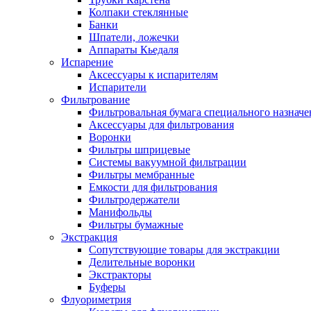
Колпаки стеклянные
Банки
Шпатели, ложечки
Аппараты Кьедаля
Испарение
Аксессуары к испарителям
Испарители
Фильтрование
Фильтровальная бумага специального назначе
Аксессуары для фильтрования
Воронки
Фильтры шприцевые
Системы вакуумной фильтрации
Фильтры мембранные
Емкости для фильтрования
Фильтродержатели
Манифольды
Фильтры бумажные
Экстракция
Сопутствующие товары для экстракции
Делительные воронки
Экстракторы
Буферы
Флуориметрия