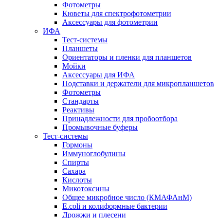
Фотометры
Кюветы для спектрофотометрии
Аксессуары для фотометрии
ИФА
Тест-системы
Планшеты
Ориентаторы и пленки для планшетов
Мойки
Аксессуары для ИФА
Подставки и держатели для микропланшетов
Фотометры
Стандарты
Реактивы
Принадлежности для пробоотбора
Промывочные буферы
Тест-системы
Гормоны
Иммуноглобулины
Спирты
Сахара
Кислоты
Микотоксины
Общее микробное число (КМАФАнМ)
E.coli и колиформные бактерии
Дрожжи и плесени