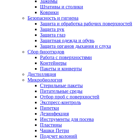
Зажимы
Штативы и столики
Коврики
Безопасность и гигиена
Защита и обработка рабочих поверхностей
Защита рук
Защита глаз
Защитная одежда и обувь
Защита органов дыхания и слуха
Сбор биоотходов
Работа с поверхностями
Контейнеры
Пакеты и конверты
Дистилляция
Микробиология
Стерильные пакеты
Питательные среды
Отбор проб с поверхностей
Экспресс-контроль
Пипетки
Дезинфекция
Инструменты для посева
Пластины
Чашки Петри
Подсчет колоний