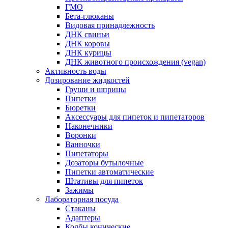
ГМО
Бета-глюканы
Видовая принадлежность
ДНК свиньи
ДНК коровы
ДНК курицы
ДНК животного происхождения (vegan)
Активность воды
Дозирование жидкостей
Груши и шприцы
Пипетки
Бюретки
Аксессуары для пипеток и пипетаторов
Наконечники
Воронки
Ванночки
Пипетаторы
Дозаторы бутылочные
Пипетки автоматические
Штативы для пипеток
Зажимы
Лабораторная посуда
Стаканы
Адаптеры
Колбы конические