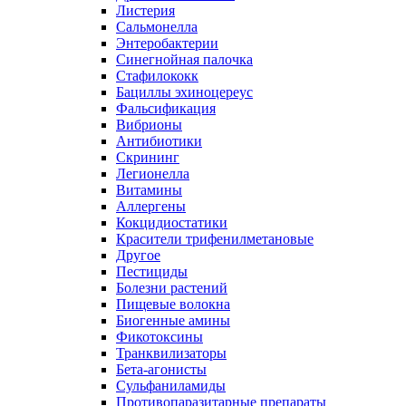
Листерия
Сальмонелла
Энтеробактерии
Синегнойная палочка
Стафилококк
Бациллы эхиноцереус
Фальсификация
Вибрионы
Антибиотики
Скрининг
Легионелла
Витамины
Аллергены
Кокцидиостатики
Красители трифенилметановые
Другое
Пестициды
Болезни растений
Пищевые волокна
Биогенные амины
Фикотоксины
Транквилизаторы
Бета-агонисты
Сульфаниламиды
Противопаразитарные препараты