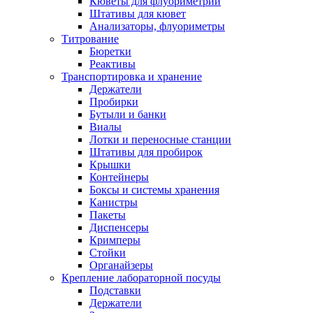
Кюветы для флуориметрии
Штативы для кювет
Анализаторы, флуориметры
Титрование
Бюретки
Реактивы
Транспортировка и хранение
Держатели
Пробирки
Бутыли и банки
Виалы
Лотки и переносные станции
Штативы для пробирок
Крышки
Контейнеры
Боксы и системы хранения
Канистры
Пакеты
Диспенсеры
Кримперы
Стойки
Органайзеры
Крепление лабораторной посуды
Подставки
Держатели