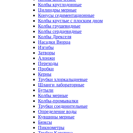
Колбы круглодонные
Цилиндры мерные
Конусы седиментационные
Колбы круглые с плоским дном
Колбы грушевидные
Колбы сердцевидные
Колбы Дрекселя
Насадки Вюрца
Изгибы
Затворы
Алонжи
Переходы
Пробки
Керны
Трубки хлоркальциевые
Шланги лабораторные
Бутыли
Колбы мерные
Колбы-промывалки
Трубки соединительные
Определение воды
Кувшины мерные
Бюксы
Пикнометры
Трубки Карстена