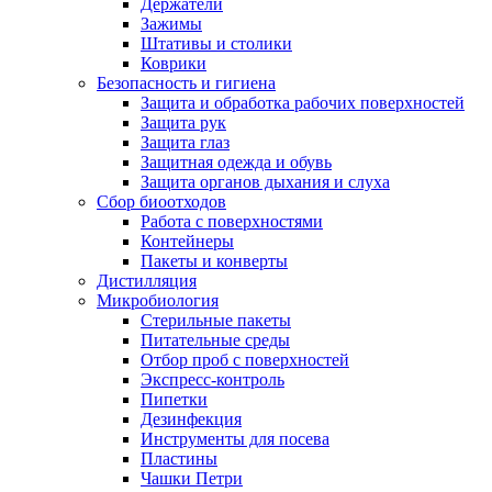
Держатели
Зажимы
Штативы и столики
Коврики
Безопасность и гигиена
Защита и обработка рабочих поверхностей
Защита рук
Защита глаз
Защитная одежда и обувь
Защита органов дыхания и слуха
Сбор биоотходов
Работа с поверхностями
Контейнеры
Пакеты и конверты
Дистилляция
Микробиология
Стерильные пакеты
Питательные среды
Отбор проб с поверхностей
Экспресс-контроль
Пипетки
Дезинфекция
Инструменты для посева
Пластины
Чашки Петри