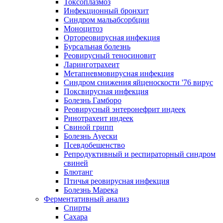
Токсоплазмоз
Инфекционный бронхит
Синдром мальабсорбции
Моноцитоз
Ортореовирусная инфекция
Бурсальная болезнь
Реовирусный теносиновит
Ларинготрахеит
Метапневмовирусная инфекция
Синдром снижения яйценоскости '76 вирус
Поксвирусная инфекция
Болезнь Гамборо
Реовирусный энтеронефрит индеек
Ринотрахеит индеек
Свиной грипп
Болезнь Ауески
Псевдобешенство
Репродуктивный и респираторный синдром
свиней
Блютанг
Птичья реовирусная инфекция
Болезнь Марека
Ферментативный анализ
Спирты
Сахара