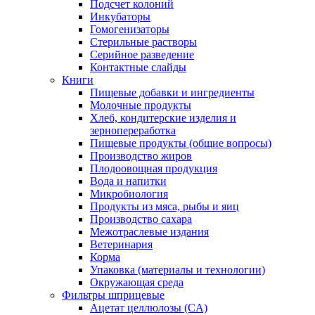
Подсчет колоний
Инкубаторы
Гомогенизаторы
Стерильные растворы
Серийное разведение
Контактные слайды
Книги
Пищевые добавки и ингредиенты
Молочные продукты
Хлеб, кондитерские изделия и
зернопереработка
Пищевые продукты (общие вопросы)
Производство жиров
Плодоовощная продукция
Вода и напитки
Микробиология
Продукты из мяса, рыбы и яиц
Производство сахара
Межотраслевые издания
Ветеринария
Корма
Упаковка (материалы и технологии)
Окружающая среда
Фильтры шприцевые
Ацетат целлюлозы (CA)