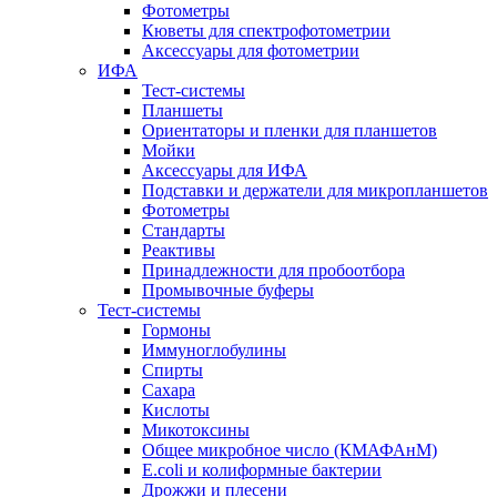
Фотометры
Кюветы для спектрофотометрии
Аксессуары для фотометрии
ИФА
Тест-системы
Планшеты
Ориентаторы и пленки для планшетов
Мойки
Аксессуары для ИФА
Подставки и держатели для микропланшетов
Фотометры
Стандарты
Реактивы
Принадлежности для пробоотбора
Промывочные буферы
Тест-системы
Гормоны
Иммуноглобулины
Спирты
Сахара
Кислоты
Микотоксины
Общее микробное число (КМАФАнМ)
E.coli и колиформные бактерии
Дрожжи и плесени