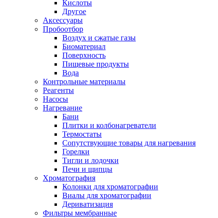
Кислоты
Другое
Аксессуары
Пробоотбор
Воздух и сжатые газы
Биоматериал
Поверхность
Пищевые продукты
Вода
Контрольные материалы
Реагенты
Насосы
Нагревание
Бани
Плитки и колбонагреватели
Термостаты
Сопутствующие товары для нагревания
Горелки
Тигли и лодочки
Печи и щипцы
Хроматография
Колонки для хроматографии
Виалы для хроматографии
Дериватизация
Фильтры мембранные