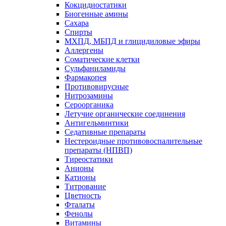
Кокцидиостатики
Биогенные амины
Сахара
Спирты
МХПД, МБПД и глицидиловые эфиры
Аллергены
Соматические клетки
Сульфаниламиды
Фармакопея
Противовирусные
Нитрозамины
Сероорганика
Летучие органические соединения
Антигельминтики
Седативные препараты
Нестероидные противовоспалительные
препараты (НПВП)
Тиреостатики
Анионы
Катионы
Титрование
Цветность
Фталаты
Фенолы
Витамины