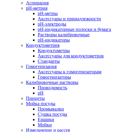
Аспирация
pH-метрия
pH-метры
Аксессуары и принадлежности
pH-электроды
pH-индикаторные полоски и бумага
Растворы калибровочные
pH-индикаторы
Кондуктометрия
Кондуктометры
Аксессуары для кондуктометров
Стандарты
Гомогенизация
Аксессуары к гомогенизаторам
Гомогенизаторы
Калибровочные растворы
Проводимость
pH
Пинцеты
Мойка посуды
Промывалки
Сушка посуды
Ершики
Мойки
Измельчение и рассев