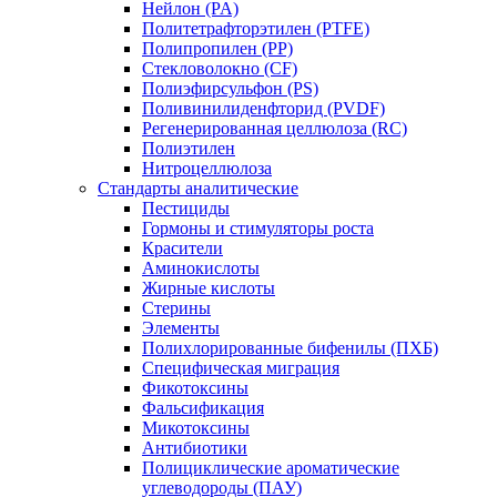
Нейлон (PA)
Политетрафторэтилен (PTFE)
Полипропилен (PP)
Стекловолокно (CF)
Полиэфирсульфон (PS)
Поливинилиденфторид (PVDF)
Регенерированная целлюлоза (RC)
Полиэтилен
Нитроцеллюлоза
Стандарты аналитические
Пестициды
Гормоны и стимуляторы роста
Красители
Аминокислоты
Жирные кислоты
Стерины
Элементы
Полихлорированные бифенилы (ПХБ)
Специфическая миграция
Фикотоксины
Фальсификация
Микотоксины
Антибиотики
Полициклические ароматические
углеводороды (ПАУ)