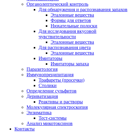
Органолептический контроль
Для обнаружения и распознавания запахов
Эталонные вещества
Формы для ответов
Нюхательные полоски
Для исследования вкусовой
чувствительности
Эталонные вещества
Для распознавания цвета
Эталонные вещества
Имитаторы
Имитаторы запаха
Паразитология
Иммунопреципитация
Трафареты (просечки)
Столики
Определение сульфитов
Дериватизация
Реактивы и растворы
Молекулярная спектроскопия
Энзиматика
Тест-системы
Анализ микотоксинов
Контакты