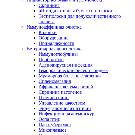
Скрининг
pH индикаторная бумага и полоски
Тест-полоски для полуколичественного
анализа
Иммуноаффинная очистка
Колонки
Оборудование
Принадлежности
Ветеринарная диагностика
Иммуноглобулины
Пробоотбор
Аденовирусная инфекция
Геморрагический энтерит индеек
Мраморная болезнь селезенки
Спленомегалия
Африканская чума свиней
Скрининг патогенов
Птичий грипп
Управление качеством
Энцефаломиелит птичий
Инфекционная анемия кур
Оспа птиц
Паратуберкулез
Микоплазмоз