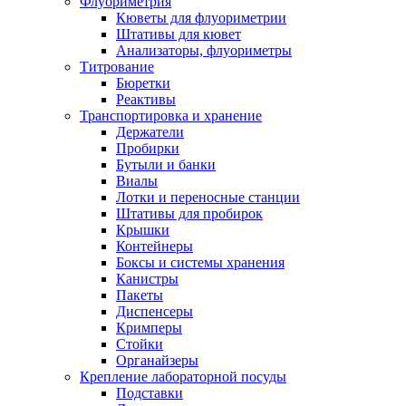
Флуориметрия
Кюветы для флуориметрии
Штативы для кювет
Анализаторы, флуориметры
Титрование
Бюретки
Реактивы
Транспортировка и хранение
Держатели
Пробирки
Бутыли и банки
Виалы
Лотки и переносные станции
Штативы для пробирок
Крышки
Контейнеры
Боксы и системы хранения
Канистры
Пакеты
Диспенсеры
Кримперы
Стойки
Органайзеры
Крепление лабораторной посуды
Подставки