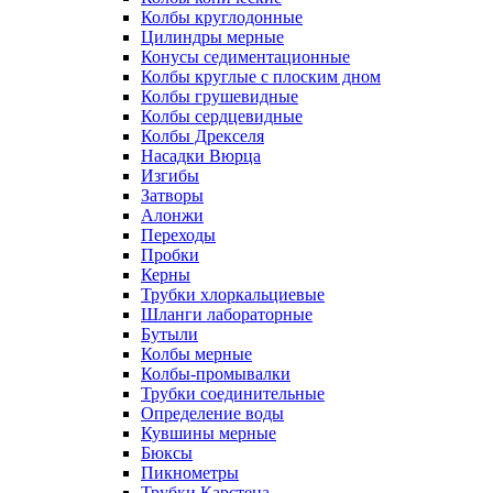
Колбы круглодонные
Цилиндры мерные
Конусы седиментационные
Колбы круглые с плоским дном
Колбы грушевидные
Колбы сердцевидные
Колбы Дрекселя
Насадки Вюрца
Изгибы
Затворы
Алонжи
Переходы
Пробки
Керны
Трубки хлоркальциевые
Шланги лабораторные
Бутыли
Колбы мерные
Колбы-промывалки
Трубки соединительные
Определение воды
Кувшины мерные
Бюксы
Пикнометры
Трубки Карстена