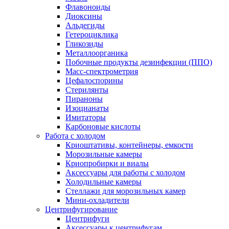
Флавоноиды
Диоксины
Альдегиды
Гетероциклика
Гликозиды
Металлоорганика
Побочные продукты дезинфекции (ППО)
Масс-спектрометрия
Цефалоспорины
Стерилянты
Пираноны
Изоцианаты
Имитаторы
Карбоновые кислоты
Работа с холодом
Криоштативы, контейнеры, емкости
Морозильные камеры
Криопробирки и виалы
Аксессуары для работы с холодом
Холодильные камеры
Стеллажи для морозильных камер
Мини-охладители
Центрифугирование
Центрифуги
Аксессуары к центрифугам