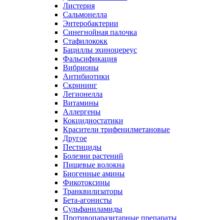
Листерия
Сальмонелла
Энтеробактерии
Синегнойная палочка
Стафилококк
Бациллы эхиноцереус
Фальсификация
Вибрионы
Антибиотики
Скрининг
Легионелла
Витамины
Аллергены
Кокцидиостатики
Красители трифенилметановые
Другое
Пестициды
Болезни растений
Пищевые волокна
Биогенные амины
Фикотоксины
Транквилизаторы
Бета-агонисты
Сульфаниламиды
Противопаразитарные препараты