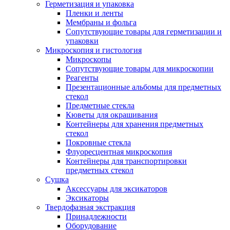
Герметизация и упаковка
Пленки и ленты
Мембраны и фольга
Сопутствующие товары для герметизации и
упаковки
Микроскопия и гистология
Микроскопы
Сопутствующие товары для микроскопии
Реагенты
Презентационные альбомы для предметных
стекол
Предметные стекла
Кюветы для окрашивания
Контейнеры для хранения предметных
стекол
Покровные стекла
Флуоресцентная микроскопия
Контейнеры для транспортировки
предметных стекол
Сушка
Аксессуары для эксикаторов
Эксикаторы
Твердофазная экстракция
Принадлежности
Оборудование