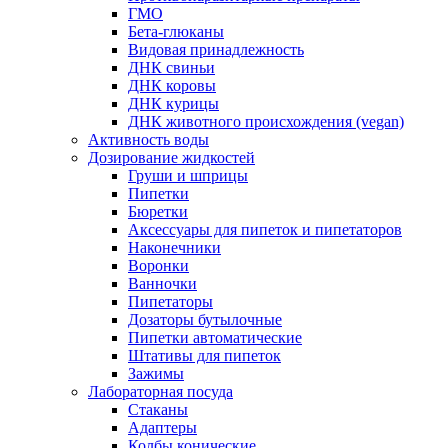
ГМО
Бета-глюканы
Видовая принадлежность
ДНК свиньи
ДНК коровы
ДНК курицы
ДНК животного происхождения (vegan)
Активность воды
Дозирование жидкостей
Груши и шприцы
Пипетки
Бюретки
Аксессуары для пипеток и пипетаторов
Наконечники
Воронки
Ванночки
Пипетаторы
Дозаторы бутылочные
Пипетки автоматические
Штативы для пипеток
Зажимы
Лабораторная посуда
Стаканы
Адаптеры
Колбы конические