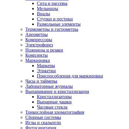
Сита и рассевы
Мельницы
Виалы
Ступки и пестики
Размольные элементы
Термометры и гигрометры
Ареометры
Компрессоры
Электрофорез
Ножницы и резаки
Комплекты
Маркировка
Маркеры
Этикетки
Приспособления для маркировки
Часы и таймеры
Лабораторные журналы
Выпаривание и кристаллизация
Кристаллизаторы
Выпарные чашки
Часовые стекла
Тонкослойная хроматография
Сборные системы
Иглы и скальпели
Фитосанитария