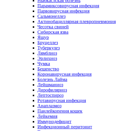
Ньюкаслская болезнь
Парамиксовирусная инфекция
Парвовирусная инфекция
Сальмонеллез
Актинобациллярная плевропневмония
Чесотка свиней
Сибирская язва
Ящур
Бруцеллез
Туберкулез
Лямблиоз
Эрлихиоз
Чумка
Бешенство
Коронавирусная инфекция
Болезнь Лайма
Лейшманиоз
Дирофиляриоз
Лептоспироз
Ротавирусная инфекция
Анаплазмоз
Панлейкопения кошек
Лейкемия
Иммунодефицит
Инфекционный перитонит