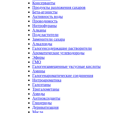
Консерванты
Продукты разложения сахаров
Бета-агонисты
Активность воды
Проводимость
Нитрофураны
Алканы
Подсластители
Заменители сахара
Алкалоиды
Галогенсодержащие растворители
Ароматические углеводороды
Эфиры
ГМО
Галогензамещенные уксусные кислоты
Амины
Галогенароматические соединения
Нитроароматика
Галоэтаны
Тригалометаны
Амиды
Антиоксиданты
Глицериды
Дериватизация
Масла