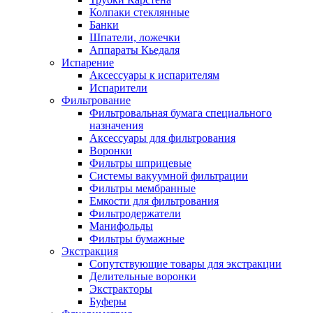
Колпаки стеклянные
Банки
Шпатели, ложечки
Аппараты Кьедаля
Испарение
Аксессуары к испарителям
Испарители
Фильтрование
Фильтровальная бумага специального
назначения
Аксессуары для фильтрования
Воронки
Фильтры шприцевые
Системы вакуумной фильтрации
Фильтры мембранные
Емкости для фильтрования
Фильтродержатели
Манифольды
Фильтры бумажные
Экстракция
Сопутствующие товары для экстракции
Делительные воронки
Экстракторы
Буферы