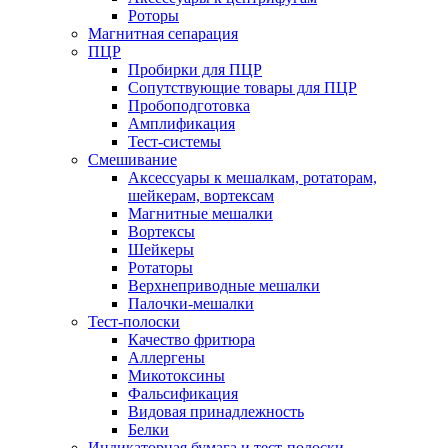
Роторы
Магнитная сепарация
ПЦР
Пробирки для ПЦР
Сопутствующие товары для ПЦР
Пробоподготовка
Амплификация
Тест-системы
Смешивание
Аксессуары к мешалкам, ротаторам,
шейкерам, вортексам
Магнитные мешалки
Вортексы
Шейкеры
Ротаторы
Верхнеприводные мешалки
Палочки-мешалки
Тест-полоски
Качество фритюра
Аллергены
Микотоксины
Фальсификация
Видовая принадлежность
Белки
Индикаторная бумага и тест-полоски