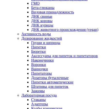
ГМО
Бета-глюканы
Видовая принадлежность
ДНК свиньи
ДНК коровы
ДНК курицы
ДНК животного происхождения (vegan)
Активность воды
Дозирование жидкостей
Груши и шприцы
Пипетки
Бюретки
Аксессуары для пипеток и пипетаторов
Наконечники
Воронки
Ванночки
Пипетаторы
Дозаторы бутылочные
Пипетки автоматические
Штативы для пипеток
Зажимы
Лабораторная посуда
Стаканы
Адаптеры
Колбы конические