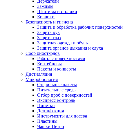
Держатели
Зажимы
Штативы и столики
Коврики
Безопасность и гигиена
Защита и обработка рабочих поверхностей
Защита рук
Защита глаз
Защитная одежда и обувь
Защита органов дыхания и слуха
Сбор биоотходов
Работа с поверхностями
Контейнеры
Пакеты и конверты
Дистилляция
Микробиология
Стерильные пакеты
Питательные среды
Отбор проб с поверхностей
Экспресс-контроль
Пипетки
Дезинфекция
Инструменты для посева
Пластины
Чашки Петри