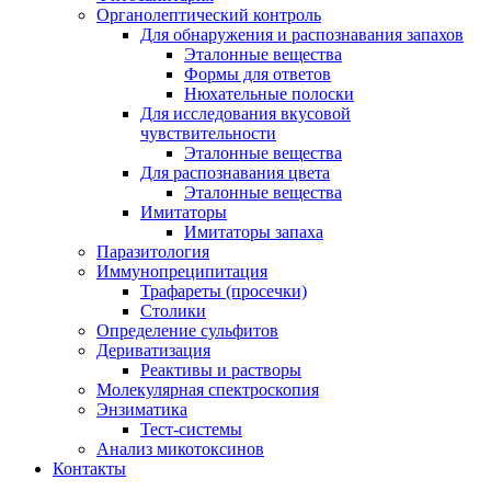
Органолептический контроль
Для обнаружения и распознавания запахов
Эталонные вещества
Формы для ответов
Нюхательные полоски
Для исследования вкусовой
чувствительности
Эталонные вещества
Для распознавания цвета
Эталонные вещества
Имитаторы
Имитаторы запаха
Паразитология
Иммунопреципитация
Трафареты (просечки)
Столики
Определение сульфитов
Дериватизация
Реактивы и растворы
Молекулярная спектроскопия
Энзиматика
Тест-системы
Анализ микотоксинов
Контакты