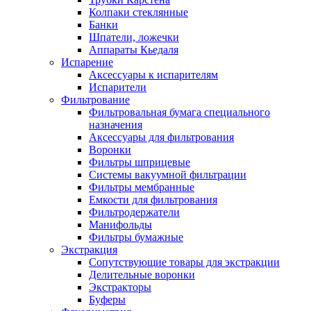
Колпаки стеклянные
Банки
Шпатели, ложечки
Аппараты Кьедаля
Испарение
Аксессуары к испарителям
Испарители
Фильтрование
Фильтровальная бумага специального
назначения
Аксессуары для фильтрования
Воронки
Фильтры шприцевые
Системы вакуумной фильтрации
Фильтры мембранные
Емкости для фильтрования
Фильтродержатели
Манифольды
Фильтры бумажные
Экстракция
Сопутствующие товары для экстракции
Делительные воронки
Экстракторы
Буферы