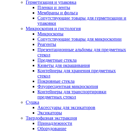
Герметизация и упаковка
Пленки и ленты
Мембраны и фольга
Сопутствующие товары для герметизации и
упаковки
Микроскопия и гистология
Микроскопы
Сопутствующие товары для микроскопии
Реагенты
Презентационные альбомы для предметных
стекол
Предметные стекла
Кюветы для окрашивания
Контейнеры для хранения предметных
стекол
Покровные стекла
Флуоресцентная микроскопия
Контейнеры для транспортировки
предметных стекол
Сушка
Аксессуары для эксикаторов
Эксикаторы
Твердофазная экстракция
Принадлежности
Оборудование