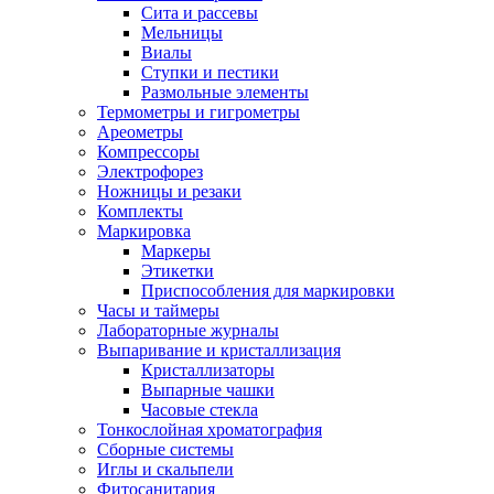
Сита и рассевы
Мельницы
Виалы
Ступки и пестики
Размольные элементы
Термометры и гигрометры
Ареометры
Компрессоры
Электрофорез
Ножницы и резаки
Комплекты
Маркировка
Маркеры
Этикетки
Приспособления для маркировки
Часы и таймеры
Лабораторные журналы
Выпаривание и кристаллизация
Кристаллизаторы
Выпарные чашки
Часовые стекла
Тонкослойная хроматография
Сборные системы
Иглы и скальпели
Фитосанитария