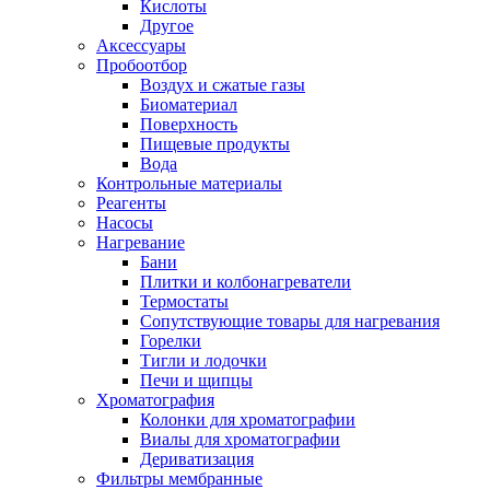
Кислоты
Другое
Аксессуары
Пробоотбор
Воздух и сжатые газы
Биоматериал
Поверхность
Пищевые продукты
Вода
Контрольные материалы
Реагенты
Насосы
Нагревание
Бани
Плитки и колбонагреватели
Термостаты
Сопутствующие товары для нагревания
Горелки
Тигли и лодочки
Печи и щипцы
Хроматография
Колонки для хроматографии
Виалы для хроматографии
Дериватизация
Фильтры мембранные