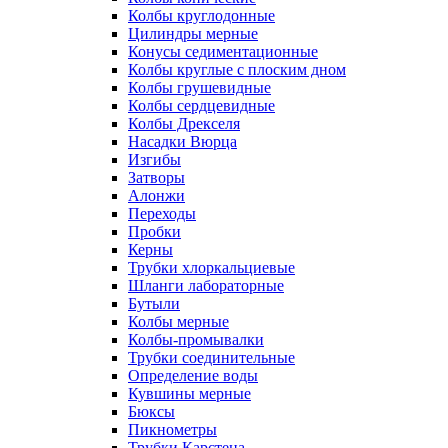
Колбы круглодонные
Цилиндры мерные
Конусы седиментационные
Колбы круглые с плоским дном
Колбы грушевидные
Колбы сердцевидные
Колбы Дрекселя
Насадки Вюрца
Изгибы
Затворы
Алонжи
Переходы
Пробки
Керны
Трубки хлоркальциевые
Шланги лабораторные
Бутыли
Колбы мерные
Колбы-промывалки
Трубки соединительные
Определение воды
Кувшины мерные
Бюксы
Пикнометры
Трубки Карстена