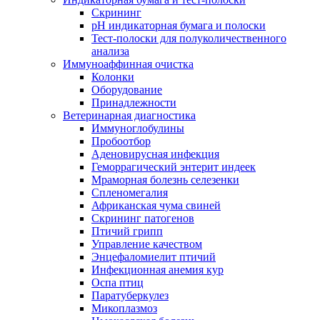
Скрининг
pH индикаторная бумага и полоски
Тест-полоски для полуколичественного
анализа
Иммуноаффинная очистка
Колонки
Оборудование
Принадлежности
Ветеринарная диагностика
Иммуноглобулины
Пробоотбор
Аденовирусная инфекция
Геморрагический энтерит индеек
Мраморная болезнь селезенки
Спленомегалия
Африканская чума свиней
Скрининг патогенов
Птичий грипп
Управление качеством
Энцефаломиелит птичий
Инфекционная анемия кур
Оспа птиц
Паратуберкулез
Микоплазмоз