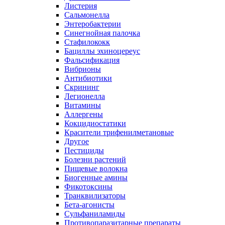
Листерия
Сальмонелла
Энтеробактерии
Синегнойная палочка
Стафилококк
Бациллы эхиноцереус
Фальсификация
Вибрионы
Антибиотики
Скрининг
Легионелла
Витамины
Аллергены
Кокцидиостатики
Красители трифенилметановые
Другое
Пестициды
Болезни растений
Пищевые волокна
Биогенные амины
Фикотоксины
Транквилизаторы
Бета-агонисты
Сульфаниламиды
Противопаразитарные препараты