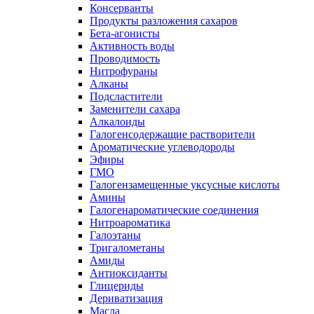
Консерванты
Продукты разложения сахаров
Бета-агонисты
Активность воды
Проводимость
Нитрофураны
Алканы
Подсластители
Заменители сахара
Алкалоиды
Галогенсодержащие растворители
Ароматические углеводороды
Эфиры
ГМО
Галогензамещенные уксусные кислоты
Амины
Галогенароматические соединения
Нитроароматика
Галоэтаны
Тригалометаны
Амиды
Антиоксиданты
Глицериды
Дериватизация
Масла