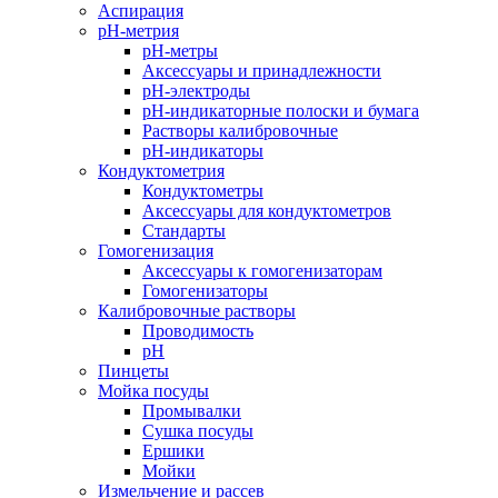
Аспирация
pH-метрия
pH-метры
Аксессуары и принадлежности
pH-электроды
pH-индикаторные полоски и бумага
Растворы калибровочные
pH-индикаторы
Кондуктометрия
Кондуктометры
Аксессуары для кондуктометров
Стандарты
Гомогенизация
Аксессуары к гомогенизаторам
Гомогенизаторы
Калибровочные растворы
Проводимость
pH
Пинцеты
Мойка посуды
Промывалки
Сушка посуды
Ершики
Мойки
Измельчение и рассев