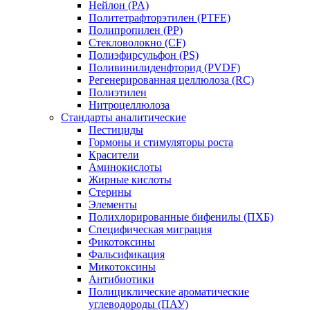
Нейлон (PA)
Политетрафторэтилен (PTFE)
Полипропилен (PP)
Стекловолокно (CF)
Полиэфирсульфон (PS)
Поливинилиденфторид (PVDF)
Регенерированная целлюлоза (RC)
Полиэтилен
Нитроцеллюлоза
Стандарты аналитические
Пестициды
Гормоны и стимуляторы роста
Красители
Аминокислоты
Жирные кислоты
Стерины
Элементы
Полихлорированные бифенилы (ПХБ)
Специфическая миграция
Фикотоксины
Фальсификация
Микотоксины
Антибиотики
Полициклические ароматические
углеводороды (ПАУ)