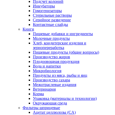
Подсчет колоний
Инкубаторы
Гомогенизаторы
Стерильные растворы
Серийное разведение
Контактные слайды
Книги
Пищевые добавки и ингредиенты
Молочные продукты
Хлеб, кондитерские изделия и
зернопереработка
Пищевые продукты (общие вопросы)
Производство жиров
Плодоовощная продукция
Вода и напитки
Микробиология
Продукты из мяса, рыбы и яиц
Производство сахара
Межотраслевые издания
Ветеринария
Корма
Упаковка (материалы и технологии)
Окружающая среда
Фильтры шприцевые
Ацетат целлюлозы (CA)