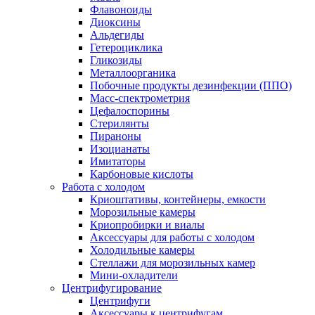
Флавоноиды
Диоксины
Альдегиды
Гетероциклика
Гликозиды
Металлоорганика
Побочные продукты дезинфекции (ППО)
Масс-спектрометрия
Цефалоспорины
Стерилянты
Пираноны
Изоцианаты
Имитаторы
Карбоновые кислоты
Работа с холодом
Криоштативы, контейнеры, емкости
Морозильные камеры
Криопробирки и виалы
Аксессуары для работы с холодом
Холодильные камеры
Стеллажи для морозильных камер
Мини-охладители
Центрифугирование
Центрифуги
Аксессуары к центрифугам