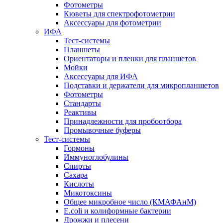
Фотометры
Кюветы для спектрофотометрии
Аксессуары для фотометрии
ИФА
Тест-системы
Планшеты
Ориентаторы и пленки для планшетов
Мойки
Аксессуары для ИФА
Подставки и держатели для микропланшетов
Фотометры
Стандарты
Реактивы
Принадлежности для пробоотбора
Промывочные буферы
Тест-системы
Гормоны
Иммуноглобулины
Спирты
Сахара
Кислоты
Микотоксины
Общее микробное число (КМАФАнМ)
E.coli и колиформные бактерии
Дрожжи и плесени