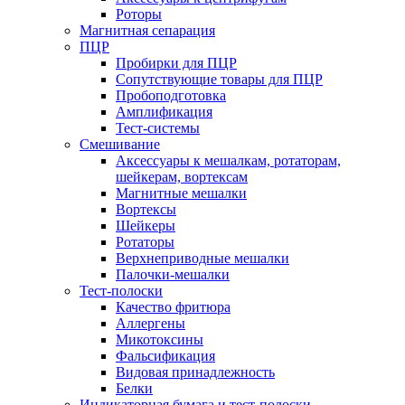
Роторы
Магнитная сепарация
ПЦР
Пробирки для ПЦР
Сопутствующие товары для ПЦР
Пробоподготовка
Амплификация
Тест-системы
Смешивание
Аксессуары к мешалкам, ротаторам,
шейкерам, вортексам
Магнитные мешалки
Вортексы
Шейкеры
Ротаторы
Верхнеприводные мешалки
Палочки-мешалки
Тест-полоски
Качество фритюра
Аллергены
Микотоксины
Фальсификация
Видовая принадлежность
Белки
Индикаторная бумага и тест-полоски