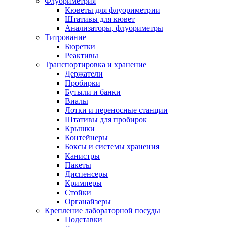
Флуориметрия
Кюветы для флуориметрии
Штативы для кювет
Анализаторы, флуориметры
Титрование
Бюретки
Реактивы
Транспортировка и хранение
Держатели
Пробирки
Бутыли и банки
Виалы
Лотки и переносные станции
Штативы для пробирок
Крышки
Контейнеры
Боксы и системы хранения
Канистры
Пакеты
Диспенсеры
Кримперы
Стойки
Органайзеры
Крепление лабораторной посуды
Подставки