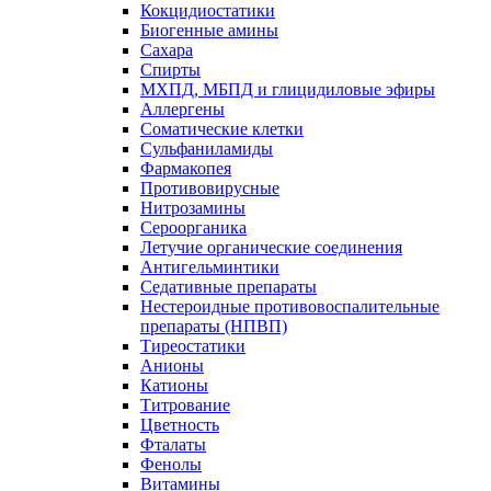
Кокцидиостатики
Биогенные амины
Сахара
Спирты
МХПД, МБПД и глицидиловые эфиры
Аллергены
Соматические клетки
Сульфаниламиды
Фармакопея
Противовирусные
Нитрозамины
Сероорганика
Летучие органические соединения
Антигельминтики
Седативные препараты
Нестероидные противовоспалительные
препараты (НПВП)
Тиреостатики
Анионы
Катионы
Титрование
Цветность
Фталаты
Фенолы
Витамины