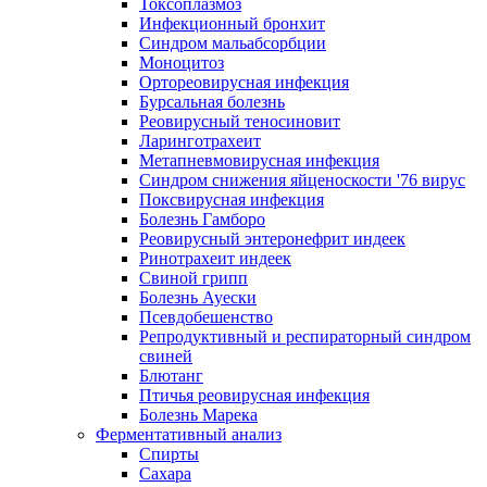
Токсоплазмоз
Инфекционный бронхит
Синдром мальабсорбции
Моноцитоз
Ортореовирусная инфекция
Бурсальная болезнь
Реовирусный теносиновит
Ларинготрахеит
Метапневмовирусная инфекция
Синдром снижения яйценоскости '76 вирус
Поксвирусная инфекция
Болезнь Гамборо
Реовирусный энтеронефрит индеек
Ринотрахеит индеек
Свиной грипп
Болезнь Ауески
Псевдобешенство
Репродуктивный и респираторный синдром
свиней
Блютанг
Птичья реовирусная инфекция
Болезнь Марека
Ферментативный анализ
Спирты
Сахара