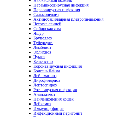
Ньюкаслская болезнь
Парамиксовирусная инфекция
Парвовирусная инфекция
Сальмонеллез
Актинобациллярная плевропневмония
Чесотка свиней
Сибирская язва
Ящур
Бруцеллез
Туберкулез
Лямблиоз
Эрлихиоз
Чумка
Бешенство
Коронавирусная инфекция
Болезнь Лайма
Лейшманиоз
Дирофиляриоз
Лептоспироз
Ротавирусная инфекция
Анаплазмоз
Панлейкопения кошек
Лейкемия
Иммунодефицит
Инфекционный перитонит