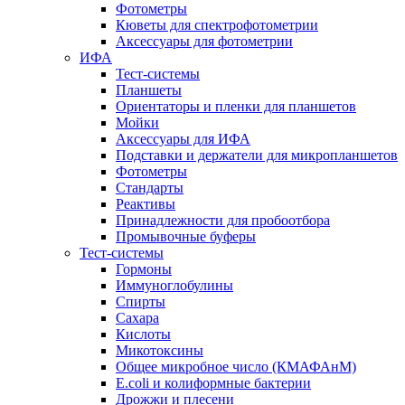
Фотометры
Кюветы для спектрофотометрии
Аксессуары для фотометрии
ИФА
Тест-системы
Планшеты
Ориентаторы и пленки для планшетов
Мойки
Аксессуары для ИФА
Подставки и держатели для микропланшетов
Фотометры
Стандарты
Реактивы
Принадлежности для пробоотбора
Промывочные буферы
Тест-системы
Гормоны
Иммуноглобулины
Спирты
Сахара
Кислоты
Микотоксины
Общее микробное число (КМАФАнМ)
E.coli и колиформные бактерии
Дрожжи и плесени