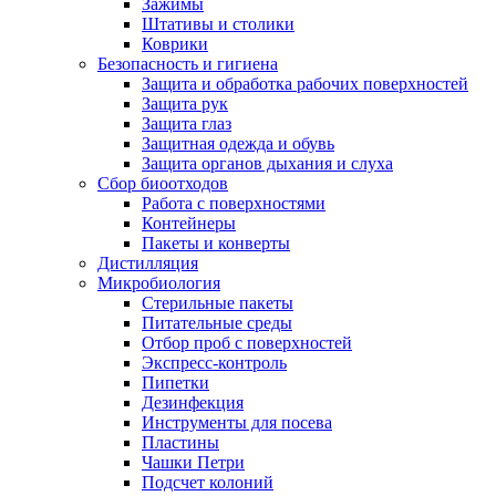
Зажимы
Штативы и столики
Коврики
Безопасность и гигиена
Защита и обработка рабочих поверхностей
Защита рук
Защита глаз
Защитная одежда и обувь
Защита органов дыхания и слуха
Сбор биоотходов
Работа с поверхностями
Контейнеры
Пакеты и конверты
Дистилляция
Микробиология
Стерильные пакеты
Питательные среды
Отбор проб с поверхностей
Экспресс-контроль
Пипетки
Дезинфекция
Инструменты для посева
Пластины
Чашки Петри
Подсчет колоний