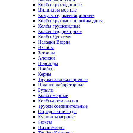
Колбы круглодонные
Цилиндры мерные
Конусы седиментационные
Колбы круглые с плоским дном
Колбы грушевидные
Колбы сердцевидные
Колбы Дрекселя
Насадки Вюрца
Изгибы
Затворы
Алонжи
Переходы
Пробки
Керны
Трубки хлоркальциевые
Шланги лабораторные
Бутыли
Колбы мерные
Колбы-промывалки
Трубки соединительные
Определение воды
Кувшины мерные
Бюксы
Пикнометры
Трубки Карстена