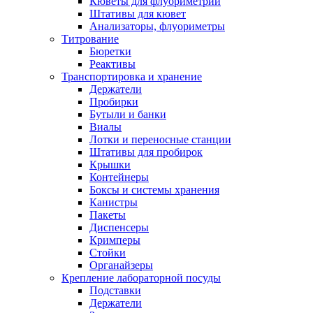
Кюветы для флуориметрии
Штативы для кювет
Анализаторы, флуориметры
Титрование
Бюретки
Реактивы
Транспортировка и хранение
Держатели
Пробирки
Бутыли и банки
Виалы
Лотки и переносные станции
Штативы для пробирок
Крышки
Контейнеры
Боксы и системы хранения
Канистры
Пакеты
Диспенсеры
Кримперы
Стойки
Органайзеры
Крепление лабораторной посуды
Подставки
Держатели