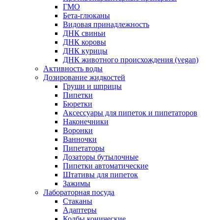
ГМО
Бета-глюканы
Видовая принадлежность
ДНК свиньи
ДНК коровы
ДНК курицы
ДНК животного происхождения (vegan)
Активность воды
Дозирование жидкостей
Груши и шприцы
Пипетки
Бюретки
Аксессуары для пипеток и пипетаторов
Наконечники
Воронки
Ванночки
Пипетаторы
Дозаторы бутылочные
Пипетки автоматические
Штативы для пипеток
Зажимы
Лабораторная посуда
Стаканы
Адаптеры
Колбы конические