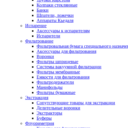
Колпаки стеклянные
Банки
Шпатели, ложечки
Аппараты Кьедаля
Испарение
Аксессуары к испарителям
Испарители
Фильтрование
Фильтровальная бумага специального назначе
Аксессуары для фильтрования
Воронки
Фильтры шприцевые
Системы вакуумной фильтрации
Фильтры мембранные
Емкости для фильтрования
Фильтродержатели
Манифольды
Фильтры бумажные
Экстракция
Сопутствующие товары для экстракции
Делительные воронки
Экстракторы
Буферы
Флуориметрия