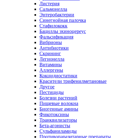
Листерия
Сальмонелла
Энтеробактерии
Синегнойная палочка
Стафилококк
Бациллы эхиноцереус
Фальсификация
Вибрионы
Антибиотики
Скрининг
Легионелла
Витамины
Аллергены
Кокцидиостатики
Красители трифенилметановые
Другое
Пестициды
Болезни растений
Пищевые волокна
Биогенные амины
Фикотоксины
Транквилизаторы
Бета-агонисты
Сульфаниламиды
Противопаразитарные препараты