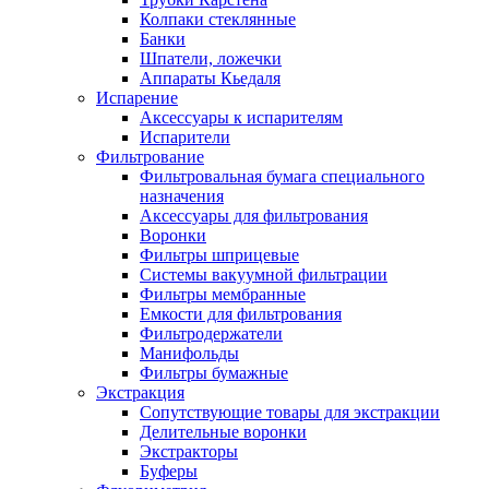
Колпаки стеклянные
Банки
Шпатели, ложечки
Аппараты Кьедаля
Испарение
Аксессуары к испарителям
Испарители
Фильтрование
Фильтровальная бумага специального
назначения
Аксессуары для фильтрования
Воронки
Фильтры шприцевые
Системы вакуумной фильтрации
Фильтры мембранные
Емкости для фильтрования
Фильтродержатели
Манифольды
Фильтры бумажные
Экстракция
Сопутствующие товары для экстракции
Делительные воронки
Экстракторы
Буферы