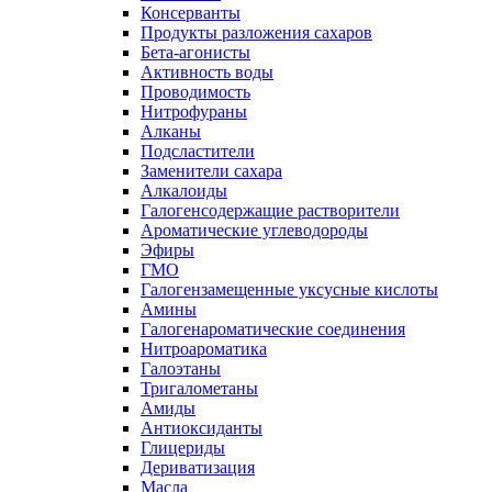
Консерванты
Продукты разложения сахаров
Бета-агонисты
Активность воды
Проводимость
Нитрофураны
Алканы
Подсластители
Заменители сахара
Алкалоиды
Галогенсодержащие растворители
Ароматические углеводороды
Эфиры
ГМО
Галогензамещенные уксусные кислоты
Амины
Галогенароматические соединения
Нитроароматика
Галоэтаны
Тригалометаны
Амиды
Антиоксиданты
Глицериды
Дериватизация
Масла