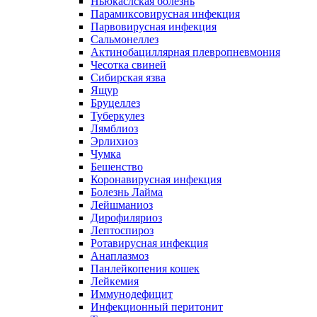
Ньюкаслская болезнь
Парамиксовирусная инфекция
Парвовирусная инфекция
Сальмонеллез
Актинобациллярная плевропневмония
Чесотка свиней
Сибирская язва
Ящур
Бруцеллез
Туберкулез
Лямблиоз
Эрлихиоз
Чумка
Бешенство
Коронавирусная инфекция
Болезнь Лайма
Лейшманиоз
Дирофиляриоз
Лептоспироз
Ротавирусная инфекция
Анаплазмоз
Панлейкопения кошек
Лейкемия
Иммунодефицит
Инфекционный перитонит