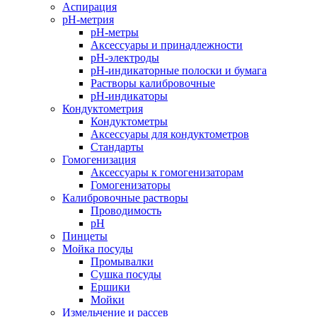
Аспирация
pH-метрия
pH-метры
Аксессуары и принадлежности
pH-электроды
pH-индикаторные полоски и бумага
Растворы калибровочные
pH-индикаторы
Кондуктометрия
Кондуктометры
Аксессуары для кондуктометров
Стандарты
Гомогенизация
Аксессуары к гомогенизаторам
Гомогенизаторы
Калибровочные растворы
Проводимость
pH
Пинцеты
Мойка посуды
Промывалки
Сушка посуды
Ершики
Мойки
Измельчение и рассев