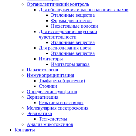
Органолептический контроль
Для обнаружения и распознавания запахов
Эталонные вещества
Формы для ответов
Нюхательные полоски
Для исследования вкусовой
чувствительности
Эталонные вещества
Для распознавания цвета
Эталонные вещества
Имитаторы
Имитаторы запаха
Паразитология
Иммунопреципитация
Трафареты (просечки)
Столики
Определение сульфитов
Дериватизация
Реактивы и растворы
Молекулярная спектроскопия
Энзиматика
Тест-системы
Анализ микотоксинов
Контакты