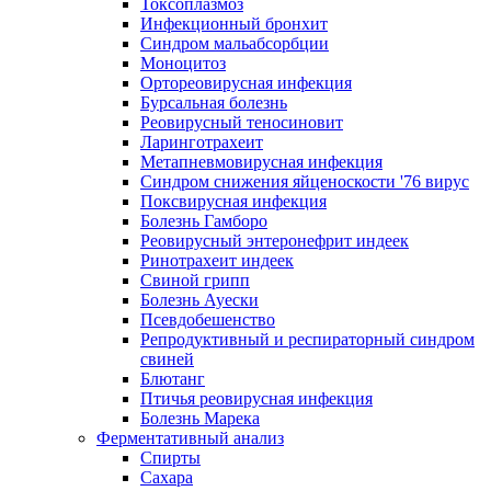
Токсоплазмоз
Инфекционный бронхит
Синдром мальабсорбции
Моноцитоз
Ортореовирусная инфекция
Бурсальная болезнь
Реовирусный теносиновит
Ларинготрахеит
Метапневмовирусная инфекция
Синдром снижения яйценоскости '76 вирус
Поксвирусная инфекция
Болезнь Гамборо
Реовирусный энтеронефрит индеек
Ринотрахеит индеек
Свиной грипп
Болезнь Ауески
Псевдобешенство
Репродуктивный и респираторный синдром
свиней
Блютанг
Птичья реовирусная инфекция
Болезнь Марека
Ферментативный анализ
Спирты
Сахара