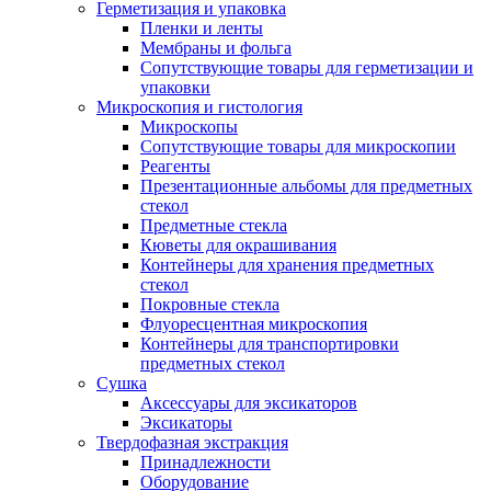
Герметизация и упаковка
Пленки и ленты
Мембраны и фольга
Сопутствующие товары для герметизации и
упаковки
Микроскопия и гистология
Микроскопы
Сопутствующие товары для микроскопии
Реагенты
Презентационные альбомы для предметных
стекол
Предметные стекла
Кюветы для окрашивания
Контейнеры для хранения предметных
стекол
Покровные стекла
Флуоресцентная микроскопия
Контейнеры для транспортировки
предметных стекол
Сушка
Аксессуары для эксикаторов
Эксикаторы
Твердофазная экстракция
Принадлежности
Оборудование