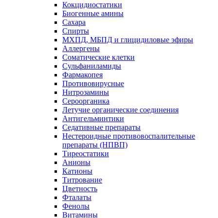
Кокцидиостатики
Биогенные амины
Сахара
Спирты
МХПД, МБПД и глицидиловые эфиры
Аллергены
Соматические клетки
Сульфаниламиды
Фармакопея
Противовирусные
Нитрозамины
Сероорганика
Летучие органические соединения
Антигельминтики
Седативные препараты
Нестероидные противовоспалительные
препараты (НПВП)
Тиреостатики
Анионы
Катионы
Титрование
Цветность
Фталаты
Фенолы
Витамины