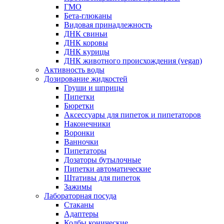
ГМО
Бета-глюканы
Видовая принадлежность
ДНК свиньи
ДНК коровы
ДНК курицы
ДНК животного происхождения (vegan)
Активность воды
Дозирование жидкостей
Груши и шприцы
Пипетки
Бюретки
Аксессуары для пипеток и пипетаторов
Наконечники
Воронки
Ванночки
Пипетаторы
Дозаторы бутылочные
Пипетки автоматические
Штативы для пипеток
Зажимы
Лабораторная посуда
Стаканы
Адаптеры
Колбы конические