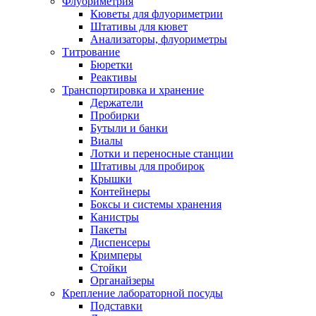
Флуориметрия
Кюветы для флуориметрии
Штативы для кювет
Анализаторы, флуориметры
Титрование
Бюретки
Реактивы
Транспортировка и хранение
Держатели
Пробирки
Бутыли и банки
Виалы
Лотки и переносные станции
Штативы для пробирок
Крышки
Контейнеры
Боксы и системы хранения
Канистры
Пакеты
Диспенсеры
Кримперы
Стойки
Органайзеры
Крепление лабораторной посуды
Подставки