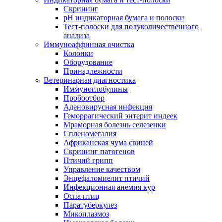
Скрининг
pH индикаторная бумага и полоски
Тест-полоски для полуколичественного
анализа
Иммуноаффинная очистка
Колонки
Оборудование
Принадлежности
Ветеринарная диагностика
Иммуноглобулины
Пробоотбор
Аденовирусная инфекция
Геморрагический энтерит индеек
Мраморная болезнь селезенки
Спленомегалия
Африканская чума свиней
Скрининг патогенов
Птичий грипп
Управление качеством
Энцефаломиелит птичий
Инфекционная анемия кур
Оспа птиц
Паратуберкулез
Микоплазмоз