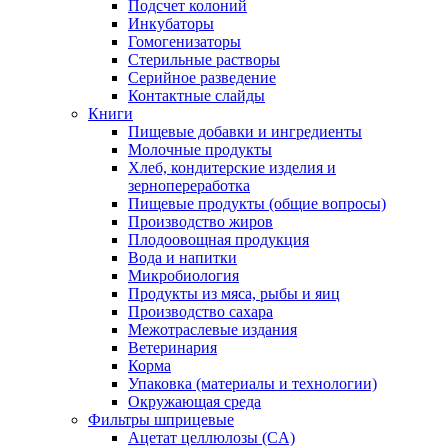
Подсчет колоний
Инкубаторы
Гомогенизаторы
Стерильные растворы
Серийное разведение
Контактные слайды
Книги
Пищевые добавки и ингредиенты
Молочные продукты
Хлеб, кондитерские изделия и
зернопереработка
Пищевые продукты (общие вопросы)
Производство жиров
Плодоовощная продукция
Вода и напитки
Микробиология
Продукты из мяса, рыбы и яиц
Производство сахара
Межотраслевые издания
Ветеринария
Корма
Упаковка (материалы и технологии)
Окружающая среда
Фильтры шприцевые
Ацетат целлюлозы (CA)