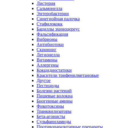
Листерия
Сальмонелла
Энтеробактерии
Синегнойная палочка
Стафилококк
Бациллы эхиноцереус
Фальсификация
Вибрионы
Антибиотики
Скрининг
Легионелла
Витамины
Аллергены
Кокцидиостатики
Красители трифенилметановые
Другое
Пестициды
Болезни растений
Пищевые волокна
Биогенные амины
Фикотоксины
Транквилизаторы
Бета-агонисты
Сульфаниламиды
Противопаразитарные препараты