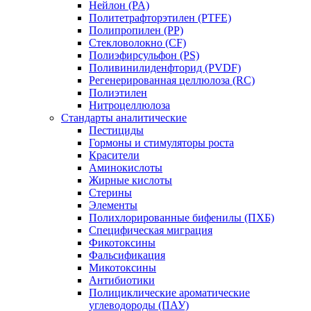
Нейлон (PA)
Политетрафторэтилен (PTFE)
Полипропилен (PP)
Стекловолокно (CF)
Полиэфирсульфон (PS)
Поливинилиденфторид (PVDF)
Регенерированная целлюлоза (RC)
Полиэтилен
Нитроцеллюлоза
Стандарты аналитические
Пестициды
Гормоны и стимуляторы роста
Красители
Аминокислоты
Жирные кислоты
Стерины
Элементы
Полихлорированные бифенилы (ПХБ)
Специфическая миграция
Фикотоксины
Фальсификация
Микотоксины
Антибиотики
Полициклические ароматические
углеводороды (ПАУ)