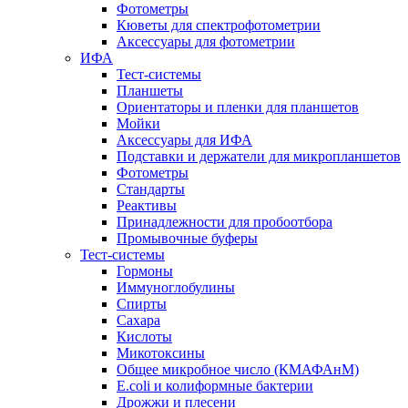
Фотометры
Кюветы для спектрофотометрии
Аксессуары для фотометрии
ИФА
Тест-системы
Планшеты
Ориентаторы и пленки для планшетов
Мойки
Аксессуары для ИФА
Подставки и держатели для микропланшетов
Фотометры
Стандарты
Реактивы
Принадлежности для пробоотбора
Промывочные буферы
Тест-системы
Гормоны
Иммуноглобулины
Спирты
Сахара
Кислоты
Микотоксины
Общее микробное число (КМАФАнМ)
E.coli и колиформные бактерии
Дрожжи и плесени