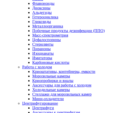
Флавоноиды
Диоксины
Альдегиды
Гетероциклика
Гликозиды
Металлоорганика
Побочные продукты дезинфекции (ППО)
Масс-спектрометрия
Цефалоспорины
Стерилянты
Пираноны
Изоцианаты
Имитаторы
Карбоновые кислоты
Работа с холодом
Криоштативы, контейнеры, емкости
Морозильные камеры
Криопробирки и виалы
Аксессуары для работы с холодом
Холодильные камеры
Стеллажи для морозильных камер
Мини-охладители
Центрифугирование
Центрифуги
Аксессуары к центрифугам