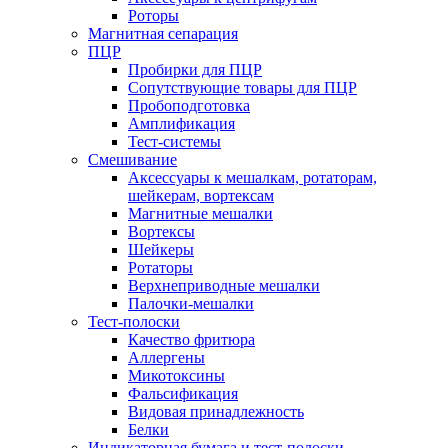
Роторы
Магнитная сепарация
ПЦР
Пробирки для ПЦР
Сопутствующие товары для ПЦР
Пробоподготовка
Амплификация
Тест-системы
Смешивание
Аксессуары к мешалкам, ротаторам,
шейкерам, вортексам
Магнитные мешалки
Вортексы
Шейкеры
Ротаторы
Верхнеприводные мешалки
Палочки-мешалки
Тест-полоски
Качество фритюра
Аллергены
Микотоксины
Фальсификация
Видовая принадлежность
Белки
Индикаторная бумага и тест-полоски