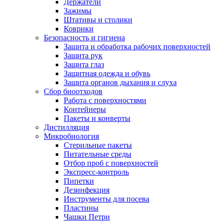
Держатели
Зажимы
Штативы и столики
Коврики
Безопасность и гигиена
Защита и обработка рабочих поверхностей
Защита рук
Защита глаз
Защитная одежда и обувь
Защита органов дыхания и слуха
Сбор биоотходов
Работа с поверхностями
Контейнеры
Пакеты и конверты
Дистилляция
Микробиология
Стерильные пакеты
Питательные среды
Отбор проб с поверхностей
Экспресс-контроль
Пипетки
Дезинфекция
Инструменты для посева
Пластины
Чашки Петри