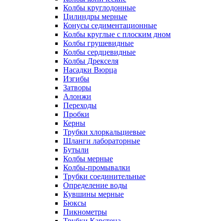
Колбы круглодонные
Цилиндры мерные
Конусы седиментационные
Колбы круглые с плоским дном
Колбы грушевидные
Колбы сердцевидные
Колбы Дрекселя
Насадки Вюрца
Изгибы
Затворы
Алонжи
Переходы
Пробки
Керны
Трубки хлоркальциевые
Шланги лабораторные
Бутыли
Колбы мерные
Колбы-промывалки
Трубки соединительные
Определение воды
Кувшины мерные
Бюксы
Пикнометры
Трубки Карстена