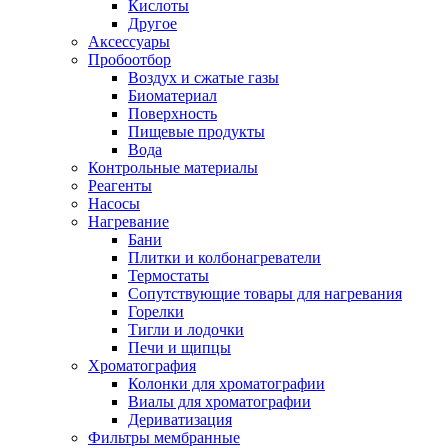
Кислоты
Другое
Аксессуары
Пробоотбор
Воздух и сжатые газы
Биоматериал
Поверхность
Пищевые продукты
Вода
Контрольные материалы
Реагенты
Насосы
Нагревание
Бани
Плитки и колбонагреватели
Термостаты
Сопутствующие товары для нагревания
Горелки
Тигли и лодочки
Печи и щипцы
Хроматография
Колонки для хроматографии
Виалы для хроматографии
Дериватизация
Фильтры мембранные