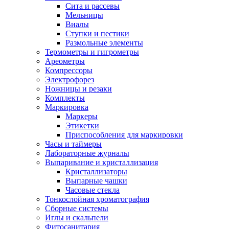
Сита и рассевы
Мельницы
Виалы
Ступки и пестики
Размольные элементы
Термометры и гигрометры
Ареометры
Компрессоры
Электрофорез
Ножницы и резаки
Комплекты
Маркировка
Маркеры
Этикетки
Приспособления для маркировки
Часы и таймеры
Лабораторные журналы
Выпаривание и кристаллизация
Кристаллизаторы
Выпарные чашки
Часовые стекла
Тонкослойная хроматография
Сборные системы
Иглы и скальпели
Фитосанитария