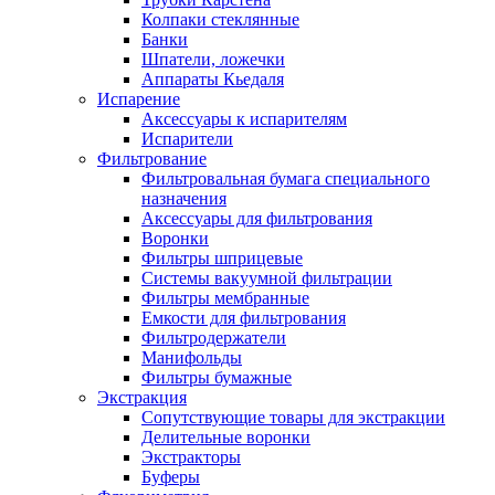
Колпаки стеклянные
Банки
Шпатели, ложечки
Аппараты Кьедаля
Испарение
Аксессуары к испарителям
Испарители
Фильтрование
Фильтровальная бумага специального
назначения
Аксессуары для фильтрования
Воронки
Фильтры шприцевые
Системы вакуумной фильтрации
Фильтры мембранные
Емкости для фильтрования
Фильтродержатели
Манифольды
Фильтры бумажные
Экстракция
Сопутствующие товары для экстракции
Делительные воронки
Экстракторы
Буферы