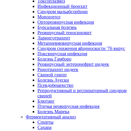
Токсоплазмоз
Инфекционный бронхит
Синдром мальабсорбции
Моноцитоз
Ортореовирусная инфекция
Бурсальная болезнь
Реовирусный теносиновит
Ларинготрахеит
Метапневмовирусная инфекция
Синдром снижения яйценоскости '76 вирус
Поксвирусная инфекция
Болезнь Гамборо
Реовирусный энтеронефрит индеек
Ринотрахеит индеек
Свиной грипп
Болезнь Ауески
Псевдобешенство
Репродуктивный и респираторный синдром
свиней
Блютанг
Птичья реовирусная инфекция
Болезнь Марека
Ферментативный анализ
Спирты
Сахара