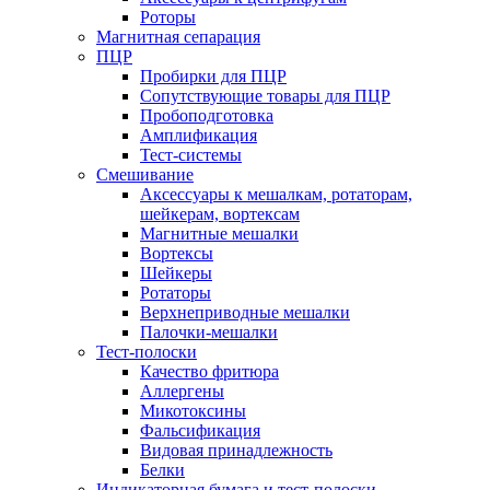
Роторы
Магнитная сепарация
ПЦР
Пробирки для ПЦР
Сопутствующие товары для ПЦР
Пробоподготовка
Амплификация
Тест-системы
Смешивание
Аксессуары к мешалкам, ротаторам,
шейкерам, вортексам
Магнитные мешалки
Вортексы
Шейкеры
Ротаторы
Верхнеприводные мешалки
Палочки-мешалки
Тест-полоски
Качество фритюра
Аллергены
Микотоксины
Фальсификация
Видовая принадлежность
Белки
Индикаторная бумага и тест-полоски