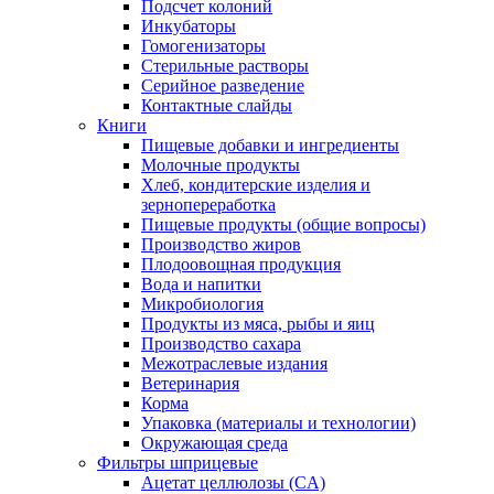
Подсчет колоний
Инкубаторы
Гомогенизаторы
Стерильные растворы
Серийное разведение
Контактные слайды
Книги
Пищевые добавки и ингредиенты
Молочные продукты
Хлеб, кондитерские изделия и
зернопереработка
Пищевые продукты (общие вопросы)
Производство жиров
Плодоовощная продукция
Вода и напитки
Микробиология
Продукты из мяса, рыбы и яиц
Производство сахара
Межотраслевые издания
Ветеринария
Корма
Упаковка (материалы и технологии)
Окружающая среда
Фильтры шприцевые
Ацетат целлюлозы (CA)