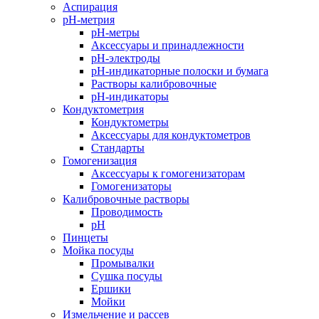
Аспирация
pH-метрия
pH-метры
Аксессуары и принадлежности
pH-электроды
pH-индикаторные полоски и бумага
Растворы калибровочные
pH-индикаторы
Кондуктометрия
Кондуктометры
Аксессуары для кондуктометров
Стандарты
Гомогенизация
Аксессуары к гомогенизаторам
Гомогенизаторы
Калибровочные растворы
Проводимость
pH
Пинцеты
Мойка посуды
Промывалки
Сушка посуды
Ершики
Мойки
Измельчение и рассев