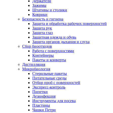
Держатели
Зажимы
Штативы и столики
Коврики
Безопасность и гигиена
Защита и обработка рабочих поверхностей
Защита рук
Защита глаз
Защитная одежда и обувь
Защита органов дыхания и слуха
Сбор биоотходов
Работа с поверхностями
Контейнеры
Пакеты и конверты
Дистилляция
Микробиология
Стерильные пакеты
Питательные среды
Отбор проб с поверхностей
Экспресс-контроль
Пипетки
Дезинфекция
Инструменты для посева
Пластины
Чашки Петри