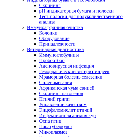
Скрининг
pH индикаторная бумага и полоски
Тест-полоски для полуколичественного
анализа
Иммуноаффинная очистка
Колонки
Оборудование
Принадлежности
Ветеринарная диагностика
Иммуноглобулины
Пробоотбор
Аденовирусная инфекция
Геморрагический энтерит индеек
Мраморная болезнь селезенки
Спленомегалия
Африканская чума свиней
Скрининг патогенов
Птичий грипп
Управление качеством
Энцефаломиелит птичий
Инфекционная анемия кур
Оспа птиц
Паратуберкулез
Микоплазмоз