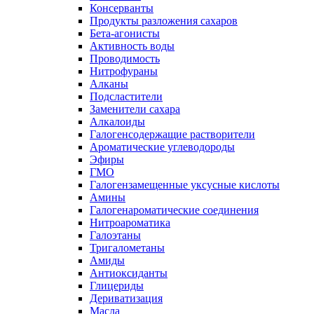
Консерванты
Продукты разложения сахаров
Бета-агонисты
Активность воды
Проводимость
Нитрофураны
Алканы
Подсластители
Заменители сахара
Алкалоиды
Галогенсодержащие растворители
Ароматические углеводороды
Эфиры
ГМО
Галогензамещенные уксусные кислоты
Амины
Галогенароматические соединения
Нитроароматика
Галоэтаны
Тригалометаны
Амиды
Антиоксиданты
Глицериды
Дериватизация
Масла