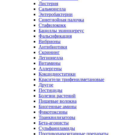
Листерия
Сальмонелла
Энтеробактерии
Синегнойная палочка
Стафилококк
Бациллы эхиноцереус
Фальсификация
Вибрионы
Антибиотики
Скрининг
Легионелла
Витамины
Аллергены
Кокцидиостатики
Красители трифенилметановые
Другое
Пестициды
Болезни растений
Пищевые волокна
Биогенные амины
Фикотоксины
Транквилизаторы
Бета-агонисты
Сульфаниламиды
Противопаразитарные препараты