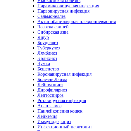
Ньюкаслская болезнь
Парамиксовирусная инфекция
Парвовирусная инфекция
Сальмонеллез
Актинобациллярная плевропневмония
Чесотка свиней
Сибирская язва
Ящур
Бруцеллез
Туберкулез
Лямблиоз
Эрлихиоз
Чумка
Бешенство
Коронавирусная инфекция
Болезнь Лайма
Лейшманиоз
Дирофиляриоз
Лептоспироз
Ротавирусная инфекция
Анаплазмоз
Панлейкопения кошек
Лейкемия
Иммунодефицит
Инфекционный перитонит