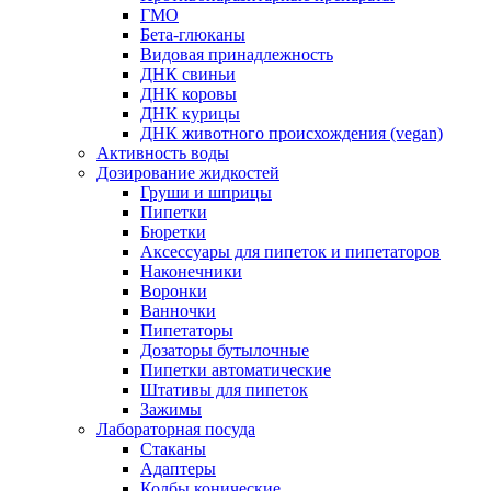
ГМО
Бета-глюканы
Видовая принадлежность
ДНК свиньи
ДНК коровы
ДНК курицы
ДНК животного происхождения (vegan)
Активность воды
Дозирование жидкостей
Груши и шприцы
Пипетки
Бюретки
Аксессуары для пипеток и пипетаторов
Наконечники
Воронки
Ванночки
Пипетаторы
Дозаторы бутылочные
Пипетки автоматические
Штативы для пипеток
Зажимы
Лабораторная посуда
Стаканы
Адаптеры
Колбы конические