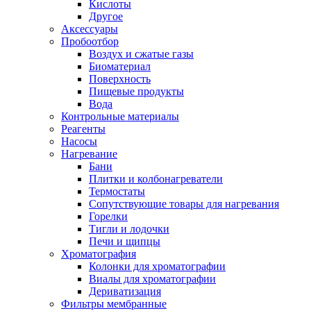
Кислоты
Другое
Аксессуары
Пробоотбор
Воздух и сжатые газы
Биоматериал
Поверхность
Пищевые продукты
Вода
Контрольные материалы
Реагенты
Насосы
Нагревание
Бани
Плитки и колбонагреватели
Термостаты
Сопутствующие товары для нагревания
Горелки
Тигли и лодочки
Печи и щипцы
Хроматография
Колонки для хроматографии
Виалы для хроматографии
Дериватизация
Фильтры мембранные