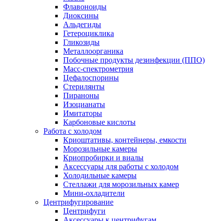
Флавоноиды
Диоксины
Альдегиды
Гетероциклика
Гликозиды
Металлоорганика
Побочные продукты дезинфекции (ППО)
Масс-спектрометрия
Цефалоспорины
Стерилянты
Пираноны
Изоцианаты
Имитаторы
Карбоновые кислоты
Работа с холодом
Криоштативы, контейнеры, емкости
Морозильные камеры
Криопробирки и виалы
Аксессуары для работы с холодом
Холодильные камеры
Стеллажи для морозильных камер
Мини-охладители
Центрифугирование
Центрифуги
Аксессуары к центрифугам