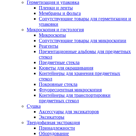
Герметизация и упаковка
Пленки и ленты
Мембраны и фольга
Сопутствующие товары для герметизации и
упаковки
Микроскопия и гистология
Микроскопы
Сопутствующие товары для микроскопии
Реагенты
Презентационные альбомы для предметных
стекол
Предметные стекла
Кюветы для окрашивания
Контейнеры для хранения предметных
стекол
Покровные стекла
Флуоресцентная микроскопия
Контейнеры для транспортировки
предметных стекол
Сушка
Аксессуары для эксикаторов
Эксикаторы
Твердофазная экстракция
Принадлежности
Оборудование