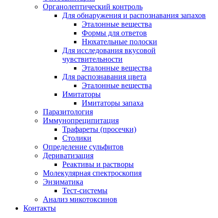
Органолептический контроль
Для обнаружения и распознавания запахов
Эталонные вещества
Формы для ответов
Нюхательные полоски
Для исследования вкусовой
чувствительности
Эталонные вещества
Для распознавания цвета
Эталонные вещества
Имитаторы
Имитаторы запаха
Паразитология
Иммунопреципитация
Трафареты (просечки)
Столики
Определение сульфитов
Дериватизация
Реактивы и растворы
Молекулярная спектроскопия
Энзиматика
Тест-системы
Анализ микотоксинов
Контакты