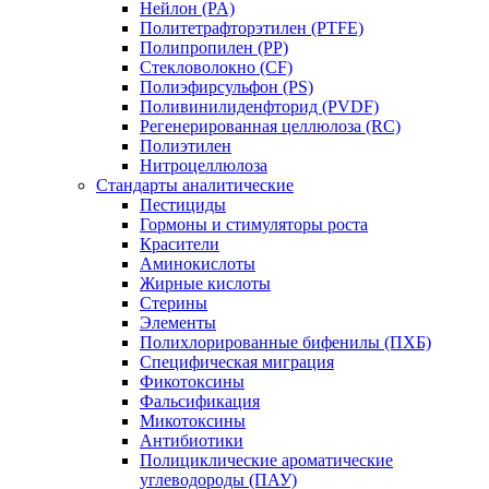
Нейлон (PA)
Политетрафторэтилен (PTFE)
Полипропилен (PP)
Стекловолокно (CF)
Полиэфирсульфон (PS)
Поливинилиденфторид (PVDF)
Регенерированная целлюлоза (RC)
Полиэтилен
Нитроцеллюлоза
Стандарты аналитические
Пестициды
Гормоны и стимуляторы роста
Красители
Аминокислоты
Жирные кислоты
Стерины
Элементы
Полихлорированные бифенилы (ПХБ)
Специфическая миграция
Фикотоксины
Фальсификация
Микотоксины
Антибиотики
Полициклические ароматические
углеводороды (ПАУ)