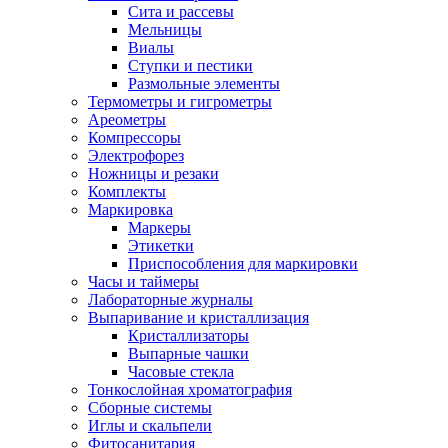
Сита и рассевы
Мельницы
Виалы
Ступки и пестики
Размольные элементы
Термометры и гигрометры
Ареометры
Компрессоры
Электрофорез
Ножницы и резаки
Комплекты
Маркировка
Маркеры
Этикетки
Приспособления для маркировки
Часы и таймеры
Лабораторные журналы
Выпаривание и кристаллизация
Кристаллизаторы
Выпарные чашки
Часовые стекла
Тонкослойная хроматография
Сборные системы
Иглы и скальпели
Фитосанитария