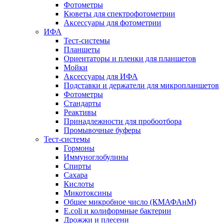
Фотометры
Кюветы для спектрофотометрии
Аксессуары для фотометрии
ИФА
Тест-системы
Планшеты
Ориентаторы и пленки для планшетов
Мойки
Аксессуары для ИФА
Подставки и держатели для микропланшетов
Фотометры
Стандарты
Реактивы
Принадлежности для пробоотбора
Промывочные буферы
Тест-системы
Гормоны
Иммуноглобулины
Спирты
Сахара
Кислоты
Микотоксины
Общее микробное число (КМАФАнМ)
E.coli и колиформные бактерии
Дрожжи и плесени