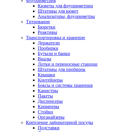
Флуориметрия
Кюветы для флуориметрии
Штативы для кювет
Анализаторы, флуориметры
Титрование
Бюретки
Реактивы
Транспортировка и хранение
Держатели
Пробирки
Бутыли и банки
Виалы
Лотки и переносные станции
Штативы для пробирок
Крышки
Контейнеры
Боксы и системы хранения
Канистры
Пакеты
Диспенсеры
Кримперы
Стойки
Органайзеры
Крепление лабораторной посуды
Подставки