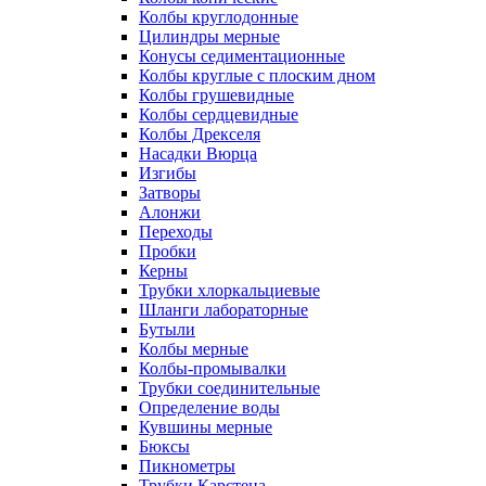
Колбы круглодонные
Цилиндры мерные
Конусы седиментационные
Колбы круглые с плоским дном
Колбы грушевидные
Колбы сердцевидные
Колбы Дрекселя
Насадки Вюрца
Изгибы
Затворы
Алонжи
Переходы
Пробки
Керны
Трубки хлоркальциевые
Шланги лабораторные
Бутыли
Колбы мерные
Колбы-промывалки
Трубки соединительные
Определение воды
Кувшины мерные
Бюксы
Пикнометры
Трубки Карстена