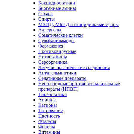
Кокцидиостатики
Биогенные амины
Сахара
Спирты
МХПД, МБПД и глицидиловые эфиры
Аллергены
Соматические клетки
Сульфаниламиды
Фармакопея
Противовирусные
Нитрозамины
Сероорганика
Летучие органические соединения
Антигельминтики
Седативные препараты
Нестероидные противовоспалительные
препараты (НПВП)
Тиреостатики
Анионы
Катионы
Титрование
Цветность
Фталаты
Фенолы
Витамины